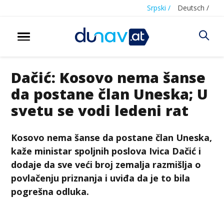
Srpski /
Deutsch /
Dačić: Kosovo nema šanse
da postane član Uneska; U
svetu se vodi ledeni rat
Kosovo nema šanse da postane član Uneska,
kaže ministar spoljnih poslova Ivica Dačić i
dodaje da sve veći broj zemalja razmišlja o
povlačenju priznanja i uviđa da je to bila
pogrešna odluka.