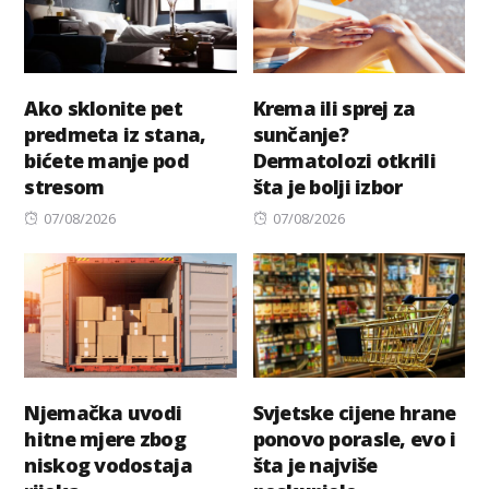
Ako sklonite pet
Krema ili sprej za
predmeta iz stana,
sunčanje?
bićete manje pod
Dermatolozi otkrili
stresom
šta je bolji izbor
Posted
Posted
07/08/2026
07/08/2026
on
on
Njemačka uvodi
Svjetske cijene hrane
hitne mjere zbog
ponovo porasle, evo i
niskog vodostaja
šta je najviše