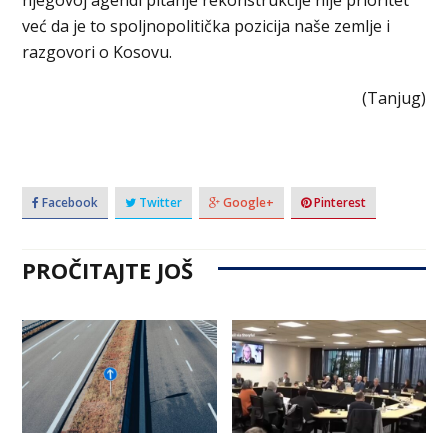
već da je to spoljnopolitička pozicija naše zemlje i
razgovori o Kosovu.
(Tanjug)
Facebook
Twitter
Google+
Pinterest
PROČITAJTE JOŠ