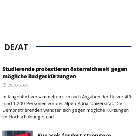
DE/AT
Studierende protestieren österreichweit gegen
mögliche Budgetkürzungen
Posted
29/05/2026
on
In Klagenfurt versammelten sich nach Angaben der Universität
rund 1.200 Personen vor der Alpen-Adria-Universität. Die
Demonstrierenden wandten sich gegen mögliche Kürzungen
im Hochschulbudget und...
Kunasek fordert strengere