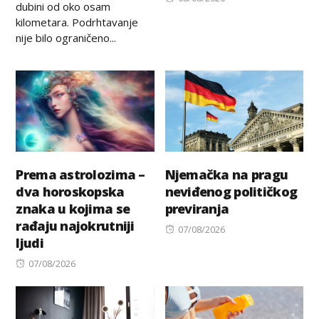
dubini od oko osam
on
kilometara. Podrhtavanje
nije bilo ograničeno...
Prema astrolozima –
Njemačka na pragu
dva horoskopska
neviđenog političkog
znaka u kojima se
previranja
rađaju najokrutniji
Posted
07/08/2026
ljudi
on
Posted
07/08/2026
on