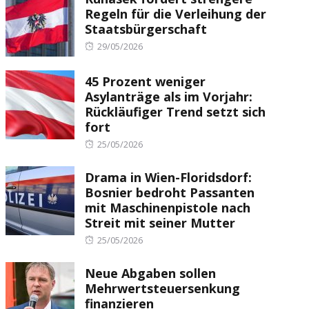
Regeln für die Verleihung der
Staatsbürgerschaft
Posted
29/05/2026
on
45 Prozent weniger
Asylanträge als im Vorjahr:
Rückläufiger Trend setzt sich
fort
Posted
25/05/2026
on
Drama in Wien-Floridsdorf:
Bosnier bedroht Passanten
mit Maschinenpistole nach
Streit mit seiner Mutter
Posted
25/05/2026
on
Neue Abgaben sollen
Mehrwertsteuersenkung
finanzieren