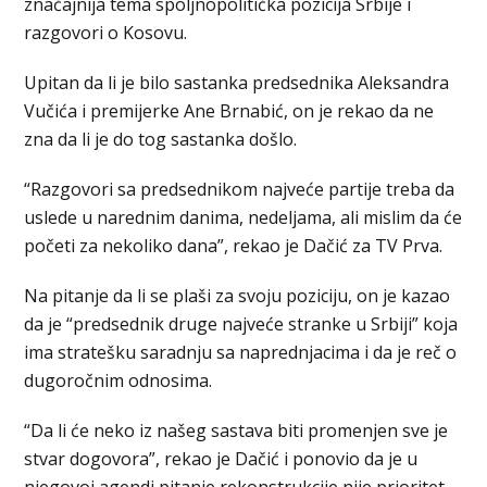
značajnija tema spoljnopolitička pozicija Srbije i
razgovori o Kosovu.
Upitan da li je bilo sastanka predsednika Aleksandra
Vučića i premijerke Ane Brnabić, on je rekao da ne
zna da li je do tog sastanka došlo.
“Razgovori sa predsednikom najveće partije treba da
uslede u narednim danima, nedeljama, ali mislim da će
početi za nekoliko dana”, rekao je Dačić za TV Prva.
Na pitanje da li se plaši za svoju poziciju, on je kazao
da je “predsednik druge najveće stranke u Srbiji” koja
ima stratešku saradnju sa naprednjacima i da je reč o
dugoročnim odnosima.
“Da li će neko iz našeg sastava biti promenjen sve je
stvar dogovora”, rekao je Dačić i ponovio da je u
njegovoj agendi pitanje rekonstrukcije nije prioritet