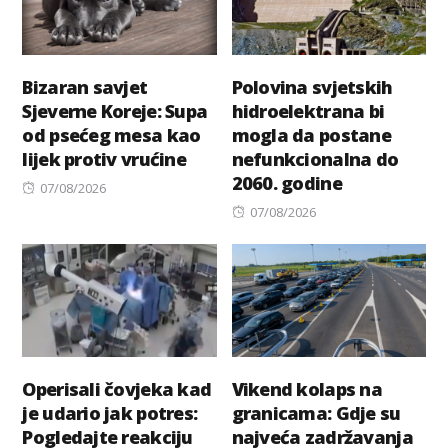
Bizaran savjet
Polovina svjetskih
Sjeverne Koreje: Supa
hidroelektrana bi
od psećeg mesa kao
mogla da postane
lijek protiv vrućine
nefunkcionalna do
2060. godine
Posted
07/08/2026
on
Posted
07/08/2026
on
Operisali čovjeka kad
Vikend kolaps na
je udario jak potres:
granicama: Gdje su
Pogledajte reakciju
najveća zadržavanja