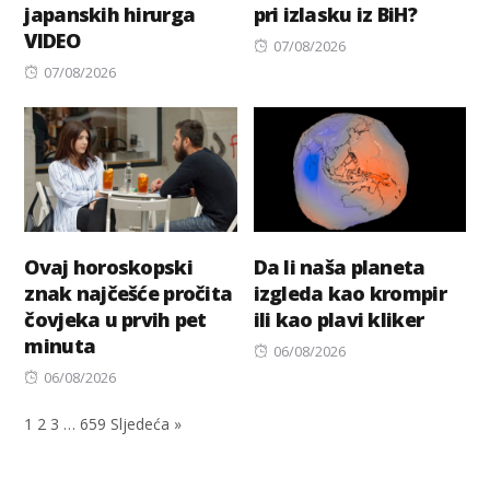
japanskih hirurga
pri izlasku iz BiH?
VIDEO
Posted
07/08/2026
Posted
on
07/08/2026
on
Ovaj horoskopski
Da li naša planeta
znak najčešće pročita
izgleda kao krompir
čovjeka u prvih pet
ili kao plavi kliker
minuta
Posted
06/08/2026
Posted
on
06/08/2026
on
1
2
3
…
659
Sljedeća »