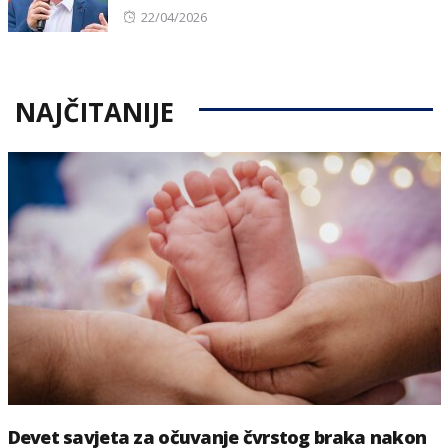
Posted
22/04/2026
on
NAJČITANIJE
Devet savjeta za očuvanje čvrstog braka nakon