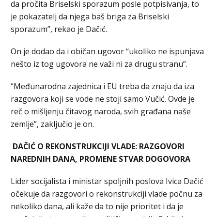
da pročita Briselski sporazum posle potpisivanja, to
je pokazatelj da njega baš briga za Briselski
sporazum”, rekao je Dačić.
On je dodao da i običan ugovor “ukoliko ne ispunjava
nešto iz tog ugovora ne važi ni za drugu stranu”.
“Međunarodna zajednica i EU treba da znaju da iza
razgovora koji se vode ne stoji samo Vučić. Ovde je
reč o mišljenju čitavog naroda, svih građana naše
zemlje”, zaključio je on.
DAČIĆ O REKONSTRUKCIJI VLADE: RAZGOVORI
NAREDNIH DANA, PROMENE STVAR DOGOVORA
Lider socijalista i ministar spoljnih poslova Ivica Dačić
očekuje da razgovori o rekonstrukciji vlade počnu za
nekoliko dana, ali kaže da to nije prioritet i da je