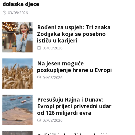
dolaska djece
Posted
03/08/2026
on
Rođeni za uspjeh: Tri znaka
Zodijaka koja se posebno
ističu u karijeri
Posted
05/08/2026
on
Na jesen moguće
poskupljenje hrane u Evropi
Posted
04/08/2026
on
Presušuju Rajna i Dunav:
Evropi prijeti privredni udar
od 126 milijardi evra
Posted
02/08/2026
on