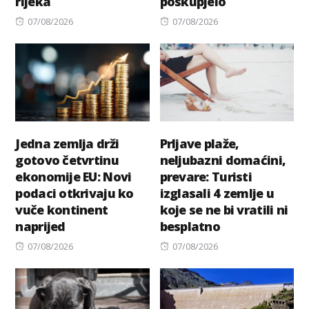
rijeka
poskupjelo
Posted
Posted
07/08/2026
07/08/2026
on
on
Jedna zemlja drži
Prljave plaže,
gotovo četvrtinu
neljubazni domaćini,
ekonomije EU: Novi
prevare: Turisti
podaci otkrivaju ko
izglasali 4 zemlje u
vuče kontinent
koje se ne bi vratili ni
naprijed
besplatno
Posted
Posted
07/08/2026
07/08/2026
on
on