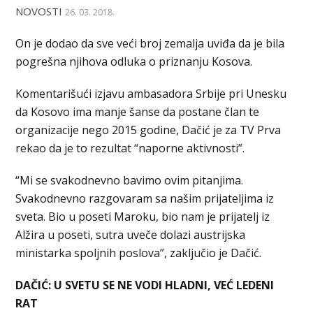
NOVOSTI
26. 03. 2018.
On je dodao da sve veći broj zemalja uviđa da je bila
pogrešna njihova odluka o priznanju Kosova.
Komentarišući izjavu ambasadora Srbije pri Unesku
da Kosovo ima manje šanse da postane član te
organizacije nego 2015 godine, Dačić je za TV Prva
rekao da je to rezultat “naporne aktivnosti”.
“Mi se svakodnevno bavimo ovim pitanjima.
Svakodnevno razgovaram sa našim prijateljima iz
sveta. Bio u poseti Maroku, bio nam je prijatelj iz
Alžira u poseti, sutra uveče dolazi austrijska
ministarka spoljnih poslova”, zaključio je Dačić.
DAČIĆ: U SVETU SE NE VODI HLADNI, VEĆ LEDENI
RAT