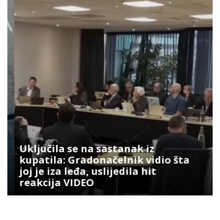
Uključila se na sastanak iz
kupatila: Gradonačelnik vidio šta
joj je iza leđa, uslijedila hit
reakcija VIDEO