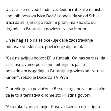
U svetu se ne vodi hladni već ledeni rat, kaže ministar
spoljnih poslova Ivica Dačić i dodaje da se od Srbije
traži da se izjasni po raznim pitanjima kao što su
događaji u Britaniji, trgovinski rat sa Kinom…
On je naglasio da se očekuje dalje zaoštravanje
odnosa svetskih sila, povlačenje diplomata.
“Čak najavljuju bojkot EP u fudbalu. Od nas se traži da
se izjašnjavamo po raznim pitanjima, pa i o
poslednjem događaju u Britaniji, trgovinskom ratu sa
Kinom”, rekao je Dačić za TV Prva.
O predlogu za povlačenje Briselskog sporazuma kaže
da je to alternativa onome što Priština govori.
“Ako takozvani premijer Kosova kaže da nije stigao