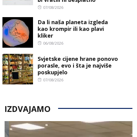
Posted
07/08/2026
on
Da li naša planeta izgleda
kao krompir ili kao plavi
kliker
Posted
06/08/2026
on
Svjetske cijene hrane ponovo
porasle, evo i šta je najviše
poskupjelo
Posted
07/08/2026
on
IZDVAJAMO