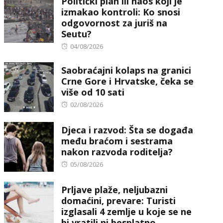
Politički plan ili haos koji je
izmakao kontroli: Ko snosi
odgovornost za juriš na
Seutu?
Posted
04/08/2026
on
Saobraćajni kolaps na granici
Crne Gore i Hrvatske, čeka se
više od 10 sati
Posted
02/08/2026
on
Djeca i razvod: Šta se događa
među braćom i sestrama
nakon razvoda roditelja?
Posted
05/08/2026
on
Prljave plaže, neljubazni
domaćini, prevare: Turisti
izglasali 4 zemlje u koje se ne
bi vratili ni besplatno