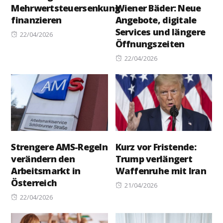
Mehrwertsteuersenkung
Wiener Bäder: Neue
finanzieren
Angebote, digitale
Services und längere
Posted
22/04/2026
Öffnungszeiten
on
Posted
22/04/2026
on
Strengere AMS-Regeln
Kurz vor Fristende:
verändern den
Trump verlängert
Arbeitsmarkt in
Waffenruhe mit Iran
Österreich
Posted
21/04/2026
Posted
on
22/04/2026
on