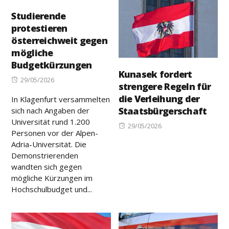
Studierende
protestieren
österreichweit gegen
mögliche
Budgetkürzungen
Kunasek fordert
Posted
29/05/2026
strengere Regeln für
on
die Verleihung der
In Klagenfurt versammelten
Staatsbürgerschaft
sich nach Angaben der
Universität rund 1.200
Posted
29/05/2026
Personen vor der Alpen-
on
Adria-Universität. Die
Demonstrierenden
wandten sich gegen
mögliche Kürzungen im
Hochschulbudget und...