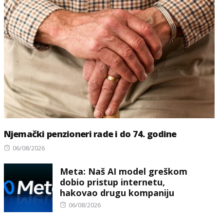
Njemački penzioneri rade i do 74. godine
Posted
06/08/2026
on
Meta: Naš AI model greškom
dobio pristup internetu,
hakovao drugu kompaniju
Posted
06/08/2026
on