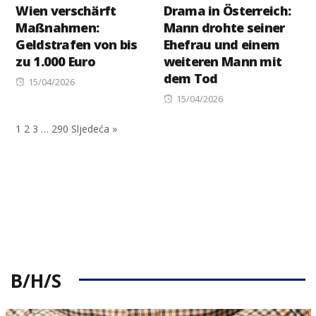
Wien verschärft
Drama in Österreich:
Maßnahmen:
Mann drohte seiner
Geldstrafen von bis
Ehefrau und einem
zu 1.000 Euro
weiteren Mann mit
dem Tod
Posted
15/04/2026
on
Posted
15/04/2026
on
1
2
3
…
290
Sljedeća »
B/H/S