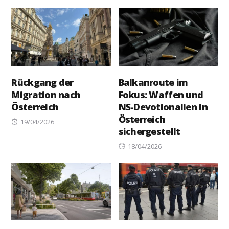
on
Rückgang der
Balkanroute im
Migration nach
Fokus: Waffen und
Österreich
NS-Devotionalien in
Österreich
Posted
19/04/2026
sichergestellt
on
Posted
18/04/2026
on