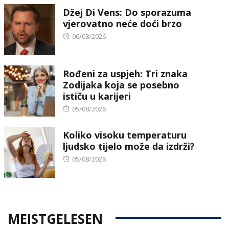
Džej Di Vens: Do sporazuma
vjerovatno neće doći brzo
Posted
06/08/2026
on
Rođeni za uspjeh: Tri znaka
Zodijaka koja se posebno
ističu u karijeri
Posted
05/08/2026
on
Koliko visoku temperaturu
ljudsko tijelo može da izdrži?
Posted
05/08/2026
on
MEISTGELESEN