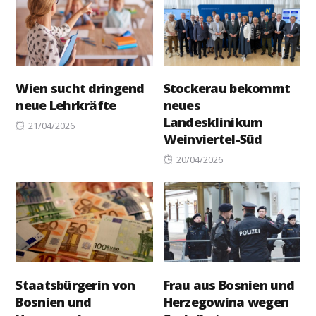
Wien sucht dringend
Stockerau bekommt
neue Lehrkräfte
neues
Landesklinikum
Posted
21/04/2026
Weinviertel-Süd
on
Posted
20/04/2026
on
Staatsbürgerin von
Frau aus Bosnien und
Bosnien und
Herzegowina wegen