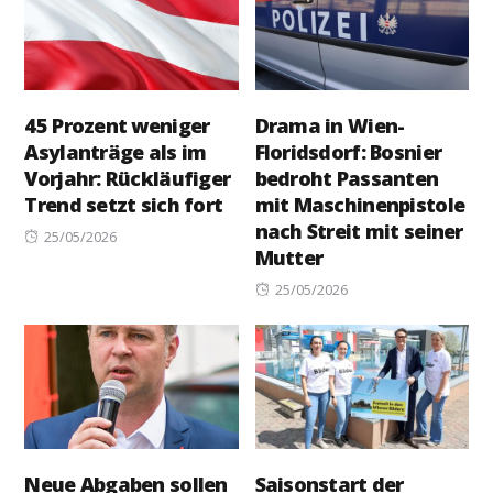
45 Prozent weniger
Drama in Wien-
Asylanträge als im
Floridsdorf: Bosnier
Vorjahr: Rückläufiger
bedroht Passanten
Trend setzt sich fort
mit Maschinenpistole
nach Streit mit seiner
Posted
25/05/2026
Mutter
on
Posted
25/05/2026
on
Neue Abgaben sollen
Saisonstart der