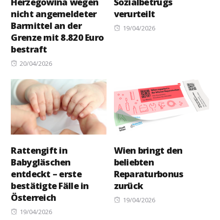
Herzegowina wegen
Sozialbetrugs
nicht angemeldeter
verurteilt
Barmittel an der
Posted
19/04/2026
Grenze mit 8.820 Euro
on
bestraft
Posted
20/04/2026
on
Rattengift in
Wien bringt den
Babygläschen
beliebten
entdeckt – erste
Reparaturbonus
bestätigte Fälle in
zurück
Österreich
Posted
19/04/2026
Posted
on
19/04/2026