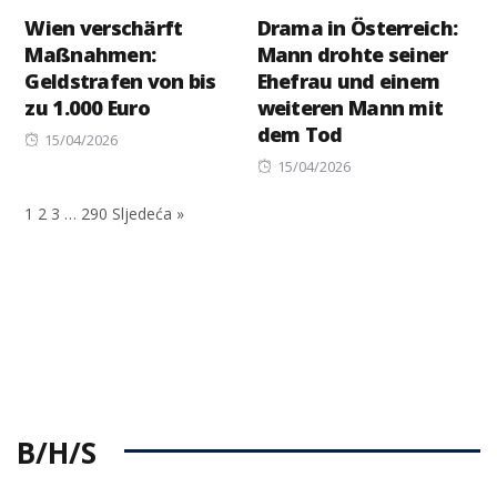
Wien verschärft
Drama in Österreich:
Maßnahmen:
Mann drohte seiner
Geldstrafen von bis
Ehefrau und einem
zu 1.000 Euro
weiteren Mann mit
dem Tod
Posted
15/04/2026
on
Posted
15/04/2026
on
1
2
3
…
290
Sljedeća »
B/H/S