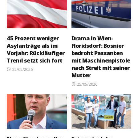
45 Prozent weniger
Drama in Wien-
Asylanträge als im
Floridsdorf: Bosnier
Vorjahr: Rückläufiger
bedroht Passanten
Trend setzt sich fort
mit Maschinenpistole
nach Streit mit seiner
Posted
25/05/2026
Mutter
on
Posted
25/05/2026
on