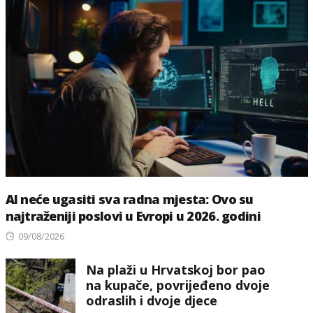
AI neće ugasiti sva radna mjesta: Ovo su
najtraženiji poslovi u Evropi u 2026. godini
Posted
09/08/2026
on
Na plaži u Hrvatskoj bor pao
na kupače, povrijeđeno dvoje
odraslih i dvoje djece