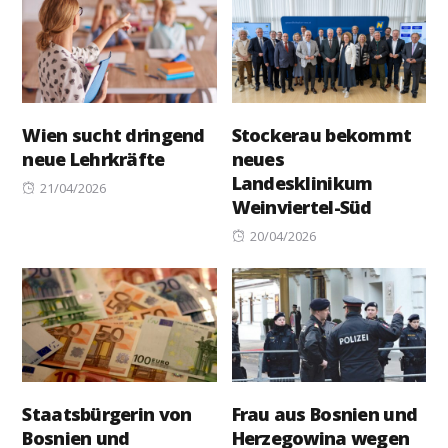
Wien sucht dringend
Stockerau bekommt
neue Lehrkräfte
neues
Landesklinikum
Posted
21/04/2026
Weinviertel-Süd
on
Posted
20/04/2026
on
Staatsbürgerin von
Frau aus Bosnien und
Bosnien und
Herzegowina wegen