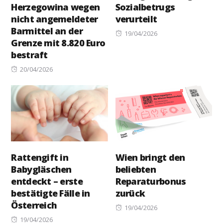
Herzegowina wegen
Sozialbetrugs
nicht angemeldeter
verurteilt
Barmittel an der
Posted
19/04/2026
Grenze mit 8.820 Euro
on
bestraft
Posted
20/04/2026
on
Rattengift in
Wien bringt den
Babygläschen
beliebten
entdeckt – erste
Reparaturbonus
bestätigte Fälle in
zurück
Österreich
Posted
19/04/2026
Posted
on
19/04/2026