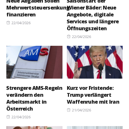
Neue Abgaben sollen
Saisonstart der
Mehrwertsteuersenkung
Wiener Bäder: Neue
finanzieren
Angebote, digitale
Services und längere
Posted
22/04/2026
Öffnungszeiten
on
Posted
22/04/2026
on
Strengere AMS-Regeln
Kurz vor Fristende:
verändern den
Trump verlängert
Arbeitsmarkt in
Waffenruhe mit Iran
Österreich
Posted
21/04/2026
Posted
on
22/04/2026
on