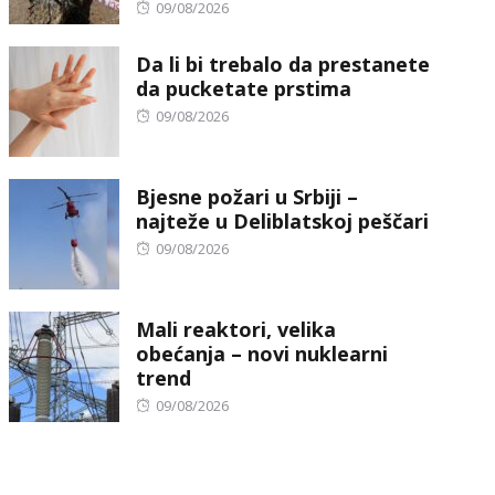
Posted
09/08/2026
on
Da li bi trebalo da prestanete
da pucketate prstima
Posted
09/08/2026
on
Bjesne požari u Srbiji –
najteže u Deliblatskoj peščari
Posted
09/08/2026
on
Mali reaktori, velika
obećanja – novi nuklearni
trend
Posted
09/08/2026
on