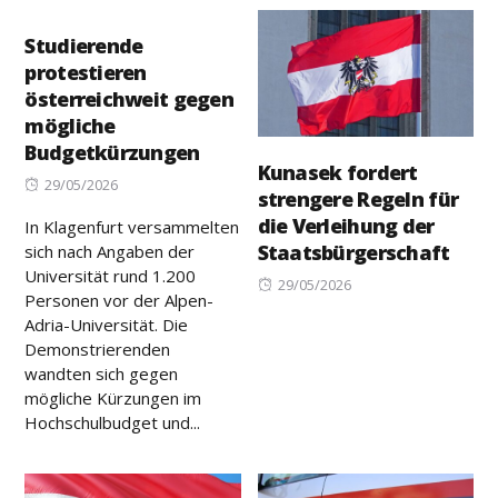
Studierende
protestieren
österreichweit gegen
mögliche
Budgetkürzungen
Kunasek fordert
Posted
29/05/2026
strengere Regeln für
on
die Verleihung der
In Klagenfurt versammelten
Staatsbürgerschaft
sich nach Angaben der
Universität rund 1.200
Posted
29/05/2026
Personen vor der Alpen-
on
Adria-Universität. Die
Demonstrierenden
wandten sich gegen
mögliche Kürzungen im
Hochschulbudget und...