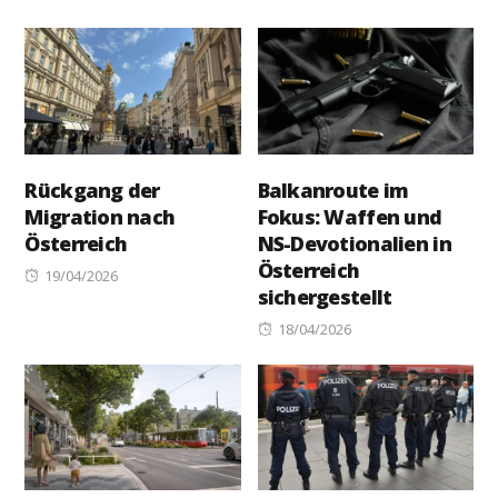
on
Rückgang der
Balkanroute im
Migration nach
Fokus: Waffen und
Österreich
NS-Devotionalien in
Österreich
Posted
19/04/2026
sichergestellt
on
Posted
18/04/2026
on