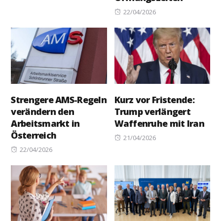
Posted
22/04/2026
on
Strengere AMS-Regeln
Kurz vor Fristende:
verändern den
Trump verlängert
Arbeitsmarkt in
Waffenruhe mit Iran
Österreich
Posted
21/04/2026
Posted
on
22/04/2026
on