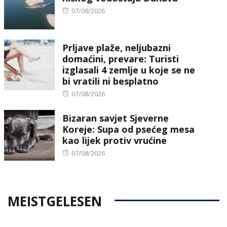
Posted
07/08/2026
on
Prljave plaže, neljubazni
domaćini, prevare: Turisti
izglasali 4 zemlje u koje se ne
bi vratili ni besplatno
Posted
07/08/2026
on
Bizaran savjet Sjeverne
Koreje: Supa od psećeg mesa
kao lijek protiv vrućine
Posted
07/08/2026
on
MEISTGELESEN