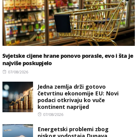
Svjetske cijene hrane ponovo porasle, evo i šta je
najviše poskupjelo
Posted
07/08/2026
on
Jedna zemlja drži gotovo
četvrtinu ekonomije EU: Novi
podaci otkrivaju ko vuče
kontinent naprijed
Posted
07/08/2026
on
Energetski problemi zbog
niskog vodostaja Dunava