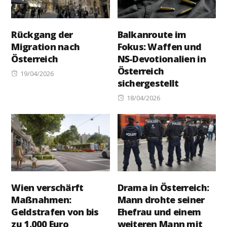
Rückgang der
Balkanroute im
Migration nach
Fokus: Waffen und
Österreich
NS-Devotionalien in
Österreich
Posted
19/04/2026
sichergestellt
on
Posted
18/04/2026
on
Wien verschärft
Drama in Österreich:
Maßnahmen:
Mann drohte seiner
Geldstrafen von bis
Ehefrau und einem
zu 1.000 Euro
weiteren Mann mit