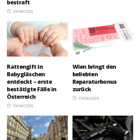
bestraft
Posted
20/04/2026
on
Rattengift in
Wien bringt den
Babygläschen
beliebten
entdeckt – erste
Reparaturbonus
bestätigte Fälle in
zurück
Österreich
Posted
19/04/2026
Posted
on
19/04/2026
on