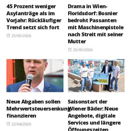
45 Prozent weniger
Drama in Wien-
Asylanträge als im
Floridsdorf: Bosnier
Vorjahr: Rückläufiger
bedroht Passanten
Trend setzt sich fort
mit Maschinenpistole
nach Streit mit seiner
Posted
25/05/2026
Mutter
on
Posted
25/05/2026
on
Neue Abgaben sollen
Saisonstart der
Mehrwertsteuersenkung
Wiener Bäder: Neue
finanzieren
Angebote, digitale
Services und längere
Posted
22/04/2026
Öffnungszeiten
on