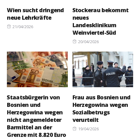
Wien sucht dringend
Stockerau bekommt
neue Lehrkräfte
neues
Landesklinikum
Posted
21/04/2026
Weinviertel-Süd
on
Posted
20/04/2026
on
Staatsbürgerin von
Frau aus Bosnien und
Bosnien und
Herzegowina wegen
Herzegowina wegen
Sozialbetrugs
nicht angemeldeter
verurteilt
Barmittel an der
Posted
19/04/2026
Grenze mit 8.820 Euro
on