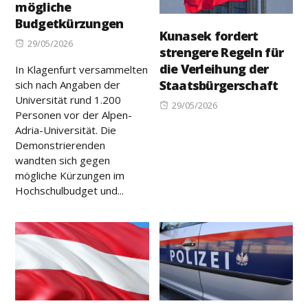
mögliche
Budgetkürzungen
Kunasek fordert
Posted
29/05/2026
strengere Regeln für
on
die Verleihung der
In Klagenfurt versammelten
Staatsbürgerschaft
sich nach Angaben der
Universität rund 1.200
Posted
29/05/2026
Personen vor der Alpen-
on
Adria-Universität. Die
Demonstrierenden
wandten sich gegen
mögliche Kürzungen im
Hochschulbudget und...