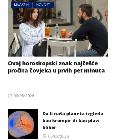
MAGAZIN
NOVOSTI
Ovaj horoskopski znak najčešće
pročita čovjeka u prvih pet minuta
Posted
06/08/2026
on
Da li naša planeta izgleda
kao krompir ili kao plavi
kliker
Posted
06/08/2026