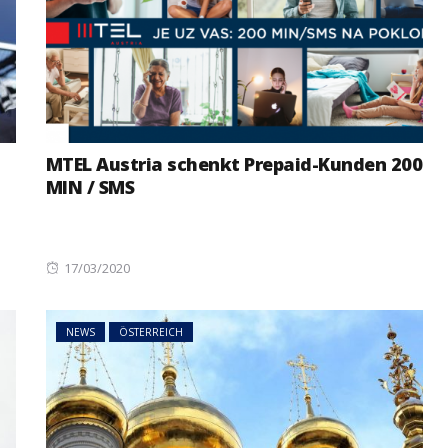
MTEL Austria schenkt Prepaid-Kunden 200
MIN / SMS
Posted
17/03/2020
on
NEWS
ÖSTERREICH