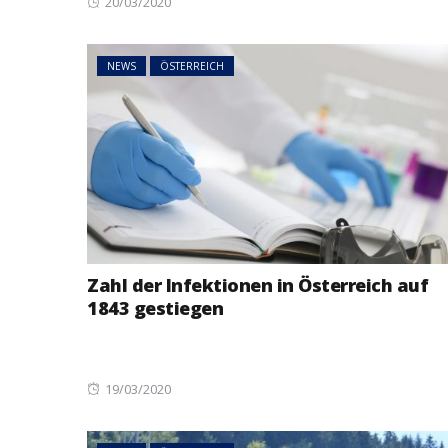
Posted
20/03/2020
on
NEWS
ÖSTERREICH
Zahl der Infektionen in Österreich auf
1843 gestiegen
Posted
19/03/2020
on