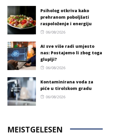
on
Psiholog otkriva kako
prehranom poboljšati
raspoloženje i energiju
Posted
06/08/2026
on
AI sve više radi umjesto
nas: Postajemo li zbog toga
gluplji?
Posted
06/08/2026
on
Kontaminirana voda za
piće u tirolskom gradu
Posted
06/08/2026
on
MEISTGELESEN