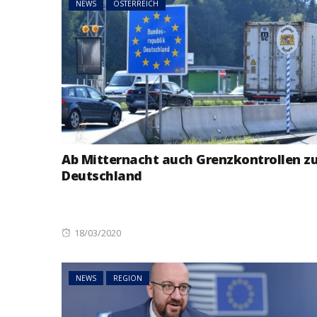
NEWS
ÖSTERREICH
Ab Mitternacht auch Grenzkontrollen z
Deutschland
Posted
18/03/2020
on
NEWS
REGION