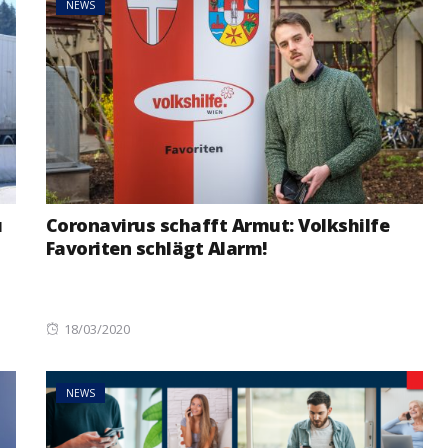
NEWS
u
Coronavirus schafft Armut: Volkshilfe
Favoriten schlägt Alarm!
Posted
18/03/2020
on
NEWS