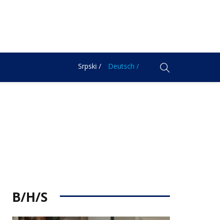
Srpski /
Deutsch /
B/H/S