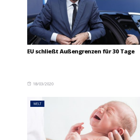
EU schließt Außengrenzen für 30 Tage
Posted
18/03/2020
on
WELT