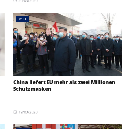
Posted
20/03/2020
on
WELT
China liefert EU mehr als zwei Millionen
Schutzmasken
Posted
19/03/2020
on