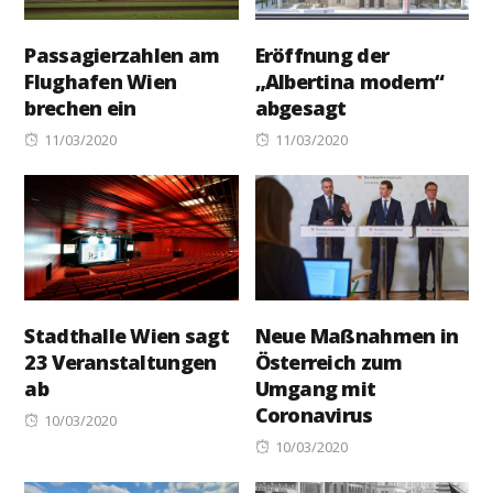
Passagierzahlen am
Eröffnung der
Flughafen Wien
„Albertina modern“
brechen ein
abgesagt
Posted
Posted
11/03/2020
11/03/2020
on
on
Stadthalle Wien sagt
Neue Maßnahmen in
23 Veranstaltungen
Österreich zum
ab
Umgang mit
Coronavirus
Posted
10/03/2020
on
Posted
10/03/2020
on