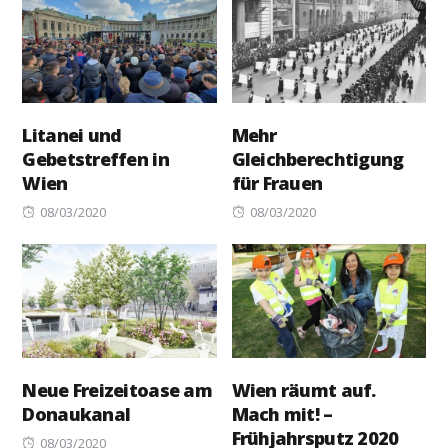
Litanei und
Mehr
Gebetstreffen in
Gleichberechtigung
Wien
für Frauen
Posted
Posted
08/03/2020
08/03/2020
on
on
Neue Freizeitoase am
Wien räumt auf.
Donaukanal
Mach mit! –
Frühjahrsputz 2020
Posted
08/03/2020