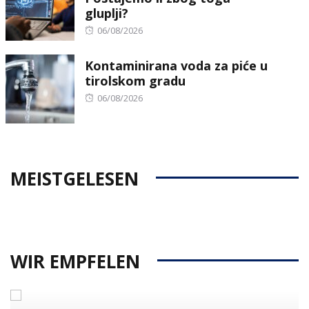
gluplji?
Posted
06/08/2026
on
Kontaminirana voda za piće u
tirolskom gradu
Posted
06/08/2026
on
MEISTGELESEN
WIR EMPFELEN