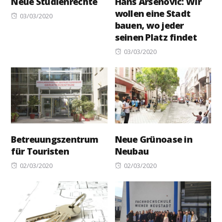
Neue Studienrechte
Hans Arsenovic: Wir
wollen eine Stadt
Posted
03/03/2020
bauen, wo jeder
on
seinen Platz findet
Posted
03/03/2020
on
Betreuungszentrum
Neue Grünoase in
für Touristen
Neubau
Posted
Posted
02/03/2020
02/03/2020
on
on