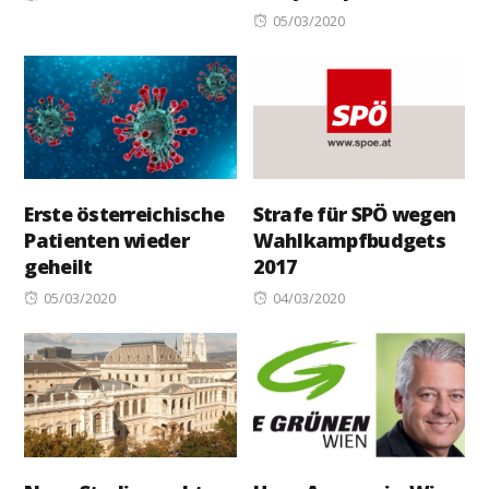
on
Posted
05/03/2020
on
Erste österreichische
Strafe für SPÖ wegen
Patienten wieder
Wahlkampfbudgets
geheilt
2017
Posted
Posted
05/03/2020
04/03/2020
on
on