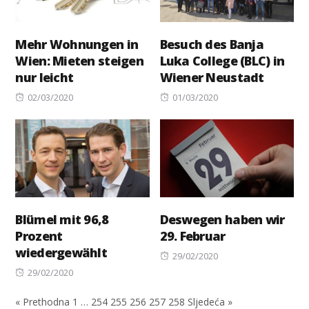
Mehr Wohnungen in
Besuch des Banja
Wien: Mieten steigen
Luka College (BLC) in
nur leicht
Wiener Neustadt
Posted
Posted
02/03/2020
01/03/2020
on
on
Blümel mit 96,8
Deswegen haben wir
Prozent
29. Februar
wiedergewählt
Posted
29/02/2020
Posted
on
29/02/2020
on
« Prethodna
1
…
254
255
256
257
258
Sljedeća »