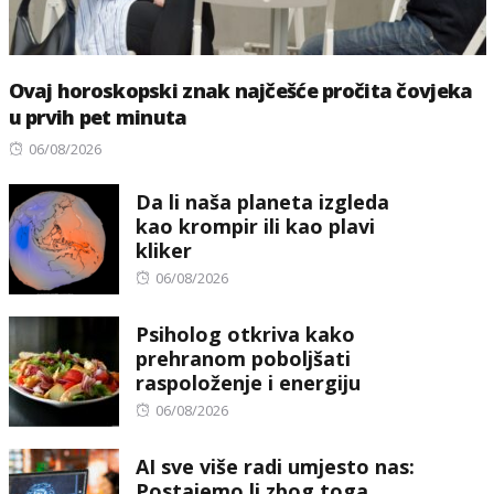
Ovaj horoskopski znak najčešće pročita čovjeka
u prvih pet minuta
Posted
06/08/2026
on
Da li naša planeta izgleda
kao krompir ili kao plavi
kliker
Posted
06/08/2026
on
Psiholog otkriva kako
prehranom poboljšati
raspoloženje i energiju
Posted
06/08/2026
on
AI sve više radi umjesto nas:
Postajemo li zbog toga