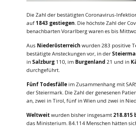
Die Zahl der bestätigten Coronavirus-Infektion
auf
1843 gestiegen
. Die höchste Zahl der Cov
benachbarten Vorarlberg waren es bis Mittwo
Aus
Niederösterreich
wurden 283 positive T
bestätigte Ansteckungen vor, in der
Steierma
in
Salzburg
110, im
Burgenland
21 und in
K
durchgeführt.
Fünf Todesfälle
im Zusammenhang mit SARS-Co
der Steiermark. Die Zahl der genesenen Pati
an, zwei in Tirol, fünf in Wien und zwei in Nie
Weltweit
wurden bisher insgesamt
218.815 
das Ministerium. 84.114 Menschen hätten sich