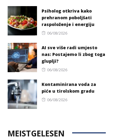
on
Psiholog otkriva kako
prehranom poboljšati
raspoloženje i energiju
Posted
06/08/2026
on
AI sve više radi umjesto
nas: Postajemo li zbog toga
gluplji?
Posted
06/08/2026
on
Kontaminirana voda za
piće u tirolskom gradu
Posted
06/08/2026
on
MEISTGELESEN