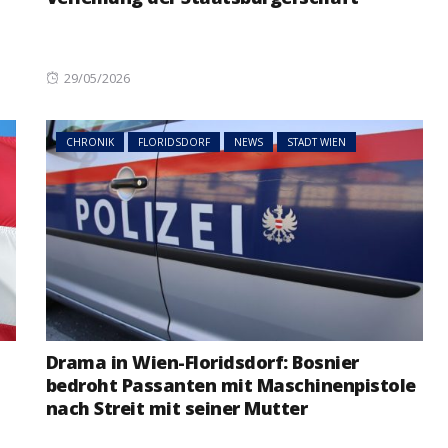
NEWS
ÖSTERREICH
ger
im Vorjahr:
Studierende protestieren
Posted
29/05/2026
nd setzt
österreichweit gegen
on
mögliche Budgetkürzungen
CHRONIK
FLORIDSDORF
NEWS
STADT WIEN
Drama in Wien-Floridsdorf: Bosnier
bedroht Passanten mit Maschinenpistole
nach Streit mit seiner Mutter