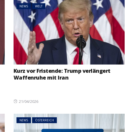
NEWS
WELT
Kurz vor Fristende: Trump verlängert
Waffenruhe mit Iran
Posted
21/04/2026
on
NEWS
ÖSTERREICH