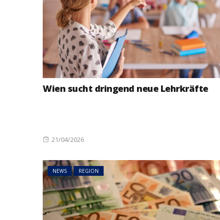
Wien sucht dringend neue Lehrkräfte
Posted
21/04/2026
on
NEWS
REGION