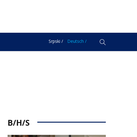
Srpski /
Deutsch /
B/H/S