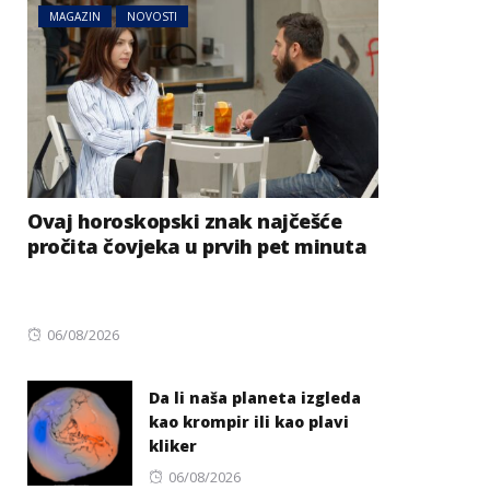
MAGAZIN
NOVOSTI
Ovaj horoskopski znak najčešće
pročita čovjeka u prvih pet minuta
Posted
06/08/2026
on
Da li naša planeta izgleda
kao krompir ili kao plavi
kliker
Posted
06/08/2026