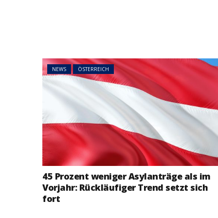
NEWS
ÖSTERREICH
45 Prozent weni
Asylanträge als 
Rückläufiger Tre
sich fort
NEWS
ÖSTERREICH
45 Prozent weniger Asylanträge als im
Vorjahr: Rückläufiger Trend setzt sich
fort