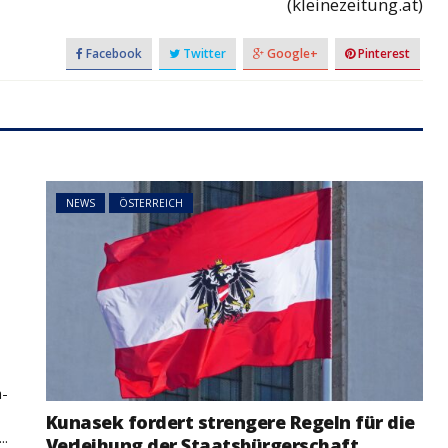
(kleinezeitung.at)
Facebook
Twitter
Google+
Pinterest
NEWS
ÖSTERREICH
t
a-
Kunasek fordert strengere Regeln für die
..
Verleihung der Staatsbürgerschaft