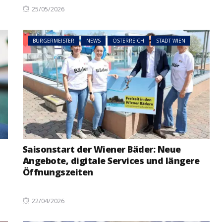
Posted
25/05/2026
on
BÜRGERMEISTER
NEWS
ÖSTERREICH
STADT WIEN
Saisonstart der Wiener Bäder: Neue
Angebote, digitale Services und längere
Öffnungszeiten
Posted
22/04/2026
on