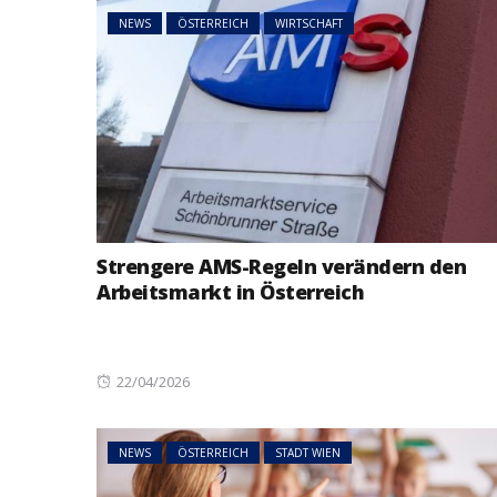
NEWS
ÖSTERREICH
WIRTSCHAFT
Strengere AMS-Regeln verändern den
Arbeitsmarkt in Österreich
Posted
22/04/2026
on
NEWS
ÖSTERREICH
STADT WIEN