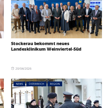
Stockerau bekommt neues
Landesklinikum Weinviertel-Süd
Posted
20/04/2026
on
NEWS
ÖSTERREICH
REGION