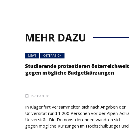
MEHR DAZU
NEWS
ÖSTERREICH
Studierende protestieren österreichwei
gegen mögliche Budgetkürzungen
Posted
29/05/2026
on
In Klagenfurt versammelten sich nach Angaben der
Universität rund 1.200 Personen vor der Alpen-Adri
Universität. Die Demonstrierenden wandten sich
gegen mögliche Kürzungen im Hochschulbudget und.