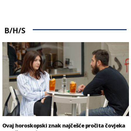
B/H/S
Ovaj horoskopski znak najčešće pročita čovjeka