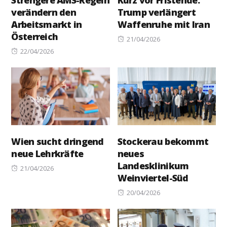
Strengere AMS-Regeln
Kurz vor Fristende:
verändern den
Trump verlängert
Arbeitsmarkt in
Waffenruhe mit Iran
Österreich
Posted
21/04/2026
Posted
on
22/04/2026
on
Wien sucht dringend
Stockerau bekommt
neue Lehrkräfte
neues
Landesklinikum
Posted
21/04/2026
Weinviertel-Süd
on
Posted
20/04/2026
on