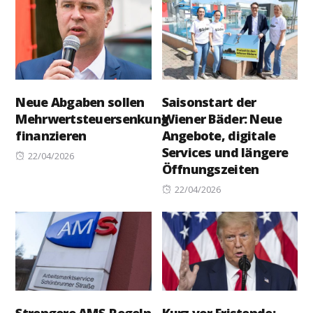
Neue Abgaben sollen
Saisonstart der
Mehrwertsteuersenkung
Wiener Bäder: Neue
finanzieren
Angebote, digitale
Services und längere
Posted
22/04/2026
Öffnungszeiten
on
Posted
22/04/2026
on