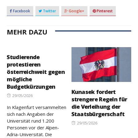
Facebook
Twitter
Google+
Pinterest
MEHR DAZU
Studierende
protestieren
österreichweit gegen
mögliche
Budgetkürzungen
Kunasek fordert
Posted
29/05/2026
strengere Regeln für
on
die Verleihung der
In Klagenfurt versammelten
Staatsbürgerschaft
sich nach Angaben der
Universität rund 1.200
Posted
29/05/2026
Personen vor der Alpen-
on
Adria-Universität. Die