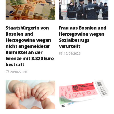
Staatsbürgerin von
Frau aus Bosnien und
Bosnien und
Herzegowina wegen
Herzegowina wegen
Sozialbetrugs
nicht angemeldeter
verurteilt
Barmittel an der
Posted
19/04/2026
Grenze mit 8.820 Euro
on
bestraft
Posted
20/04/2026
on