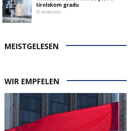
tirolskom gradu
Posted
06/08/2026
on
MEISTGELESEN
WIR EMPFELEN