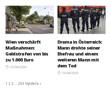
on
Wien verschärft
Drama in Österreich:
Maßnahmen:
Mann drohte seiner
Geldstrafen von bis
Ehefrau und einem
zu 1.000 Euro
weiteren Mann mit
dem Tod
Posted
15/04/2026
on
Posted
15/04/2026
on
1
2
3
…
253
Sljedeća »