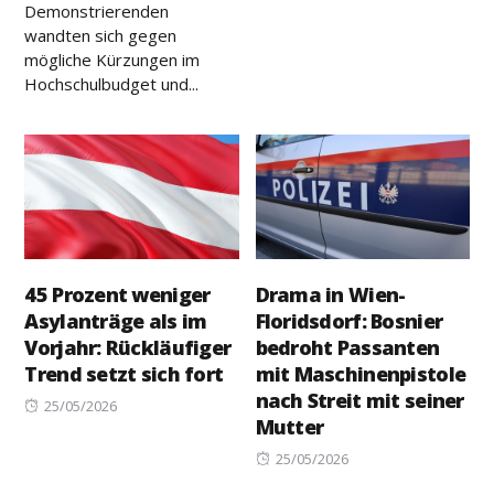
Demonstrierenden
wandten sich gegen
mögliche Kürzungen im
Hochschulbudget und...
45 Prozent weniger
Drama in Wien-
Asylanträge als im
Floridsdorf: Bosnier
Vorjahr: Rückläufiger
bedroht Passanten
Trend setzt sich fort
mit Maschinenpistole
nach Streit mit seiner
Posted
25/05/2026
Mutter
on
Posted
25/05/2026
on