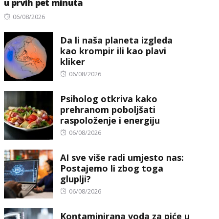
u prvih pet minuta
Posted
06/08/2026
on
Da li naša planeta izgleda
kao krompir ili kao plavi
kliker
Posted
06/08/2026
on
Psiholog otkriva kako
prehranom poboljšati
raspoloženje i energiju
Posted
06/08/2026
on
AI sve više radi umjesto nas:
Postajemo li zbog toga
gluplji?
Posted
06/08/2026
on
Kontaminirana voda za piće u