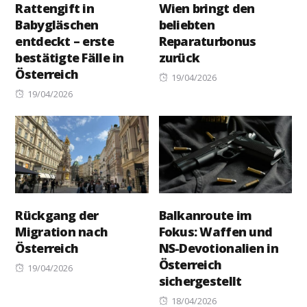
Rattengift in
Wien bringt den
Babygläschen
beliebten
entdeckt – erste
Reparaturbonus
bestätigte Fälle in
zurück
Österreich
Posted
19/04/2026
Posted
on
19/04/2026
on
Rückgang der
Balkanroute im
Migration nach
Fokus: Waffen und
Österreich
NS-Devotionalien in
Österreich
Posted
19/04/2026
sichergestellt
on
Posted
18/04/2026