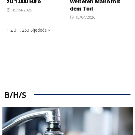
zu 1.000 Euro
weiteren Mann mit
dem Tod
Posted
15/04/2026
on
Posted
15/04/2026
on
1
2
3
…
253
Sljedeća »
B/H/S