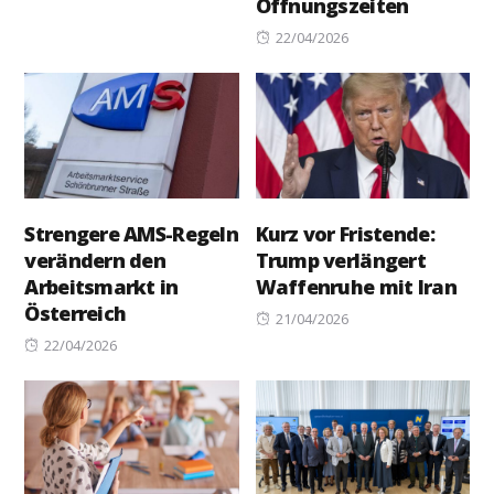
Öffnungszeiten
on
Posted
22/04/2026
on
Strengere AMS-Regeln
Kurz vor Fristende:
verändern den
Trump verlängert
Arbeitsmarkt in
Waffenruhe mit Iran
Österreich
Posted
21/04/2026
Posted
on
22/04/2026
on