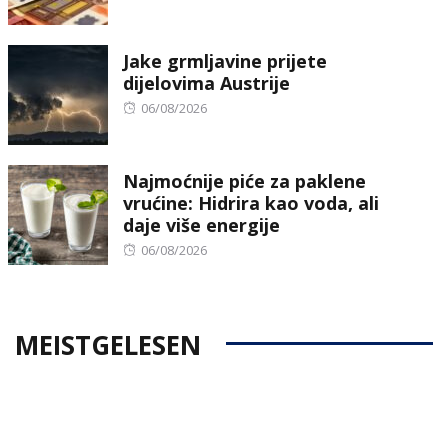
on
Jake grmljavine prijete
dijelovima Austrije
Posted
06/08/2026
on
Najmoćnije piće za paklene
vrućine: Hidrira kao voda, ali
daje više energije
Posted
06/08/2026
on
MEISTGELESEN