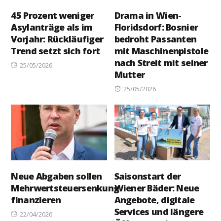
45 Prozent weniger
Drama in Wien-
Asylanträge als im
Floridsdorf: Bosnier
Vorjahr: Rückläufiger
bedroht Passanten
Trend setzt sich fort
mit Maschinenpistole
nach Streit mit seiner
Posted
25/05/2026
Mutter
on
Posted
25/05/2026
on
Neue Abgaben sollen
Saisonstart der
Mehrwertsteuersenkung
Wiener Bäder: Neue
finanzieren
Angebote, digitale
Services und längere
Posted
22/04/2026