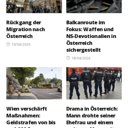
Rückgang der
Balkanroute im
Migration nach
Fokus: Waffen und
Österreich
NS-Devotionalien in
Österreich
Posted
19/04/2026
sichergestellt
on
Posted
18/04/2026
on
Wien verschärft
Drama in Österreich:
Maßnahmen:
Mann drohte seiner
Geldstrafen von bis
Ehefrau und einem