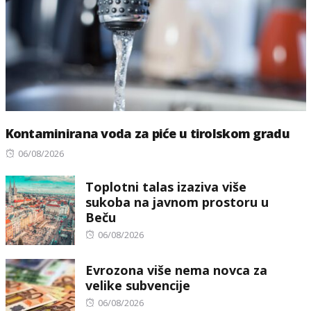
Kontaminirana voda za piće u tirolskom gradu
Posted
06/08/2026
on
Toplotni talas izaziva više
sukoba na javnom prostoru u
Beču
Posted
06/08/2026
on
Evrozona više nema novca za
velike subvencije
Posted
06/08/2026