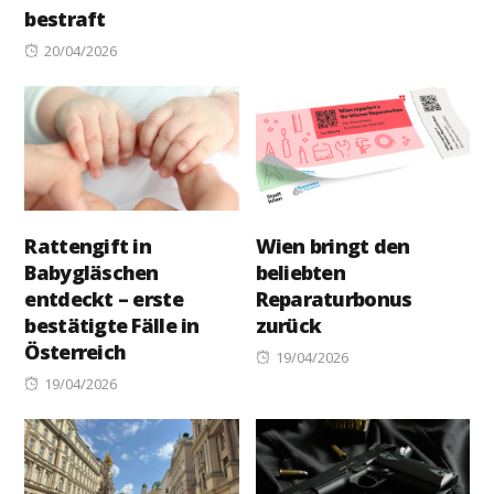
bestraft
Posted
20/04/2026
on
Rattengift in
Wien bringt den
Babygläschen
beliebten
entdeckt – erste
Reparaturbonus
bestätigte Fälle in
zurück
Österreich
Posted
19/04/2026
Posted
on
19/04/2026
on