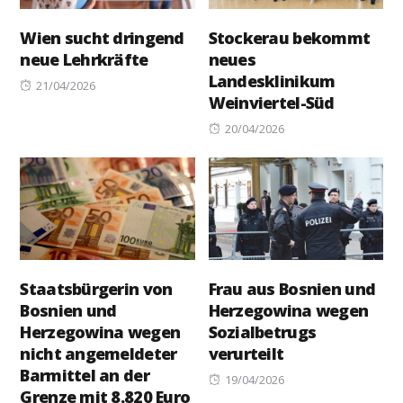
Wien sucht dringend
Stockerau bekommt
neue Lehrkräfte
neues
Landesklinikum
Posted
21/04/2026
Weinviertel-Süd
on
Posted
20/04/2026
on
Staatsbürgerin von
Frau aus Bosnien und
Bosnien und
Herzegowina wegen
Herzegowina wegen
Sozialbetrugs
nicht angemeldeter
verurteilt
Barmittel an der
Posted
19/04/2026
Grenze mit 8.820 Euro
on