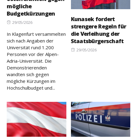
mögliche
Budgetkürzungen
Kunasek fordert
Posted
29/05/2026
strengere Regeln für
on
die Verleihung der
In Klagenfurt versammelten
Staatsbürgerschaft
sich nach Angaben der
Universität rund 1.200
Posted
29/05/2026
Personen vor der Alpen-
on
Adria-Universität. Die
Demonstrierenden
wandten sich gegen
mögliche Kürzungen im
Hochschulbudget und...