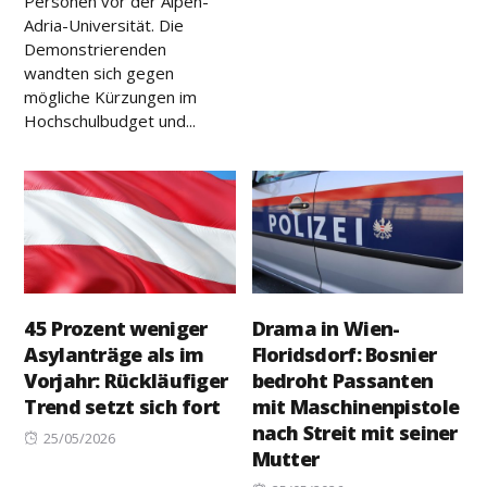
Personen vor der Alpen-
on
Adria-Universität. Die
Demonstrierenden
wandten sich gegen
mögliche Kürzungen im
Hochschulbudget und...
45 Prozent weniger
Drama in Wien-
Asylanträge als im
Floridsdorf: Bosnier
Vorjahr: Rückläufiger
bedroht Passanten
Trend setzt sich fort
mit Maschinenpistole
nach Streit mit seiner
Posted
25/05/2026
Mutter
on