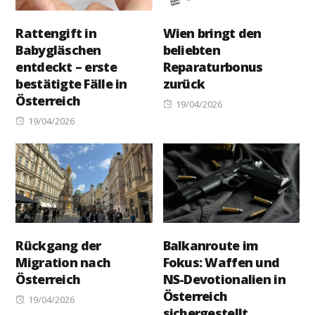
Rattengift in
Wien bringt den
Babygläschen
beliebten
entdeckt – erste
Reparaturbonus
bestätigte Fälle in
zurück
Österreich
Posted
19/04/2026
Posted
on
19/04/2026
on
Rückgang der
Balkanroute im
Migration nach
Fokus: Waffen und
Österreich
NS-Devotionalien in
Österreich
Posted
19/04/2026
sichergestellt