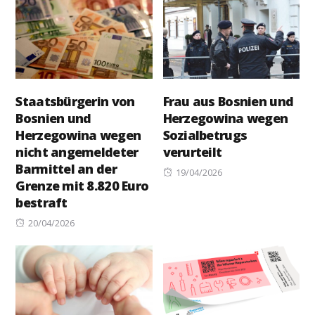
Staatsbürgerin von
Frau aus Bosnien und
Bosnien und
Herzegowina wegen
Herzegowina wegen
Sozialbetrugs
nicht angemeldeter
verurteilt
Barmittel an der
Posted
19/04/2026
Grenze mit 8.820 Euro
on
bestraft
Posted
20/04/2026
on