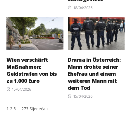
on
Posted
18/04/2026
on
Wien verschärft
Drama in Österreich:
Maßnahmen:
Mann drohte seiner
Geldstrafen von bis
Ehefrau und einem
zu 1.000 Euro
weiteren Mann mit
dem Tod
Posted
15/04/2026
on
Posted
15/04/2026
on
1
2
3
…
273
Sljedeća »