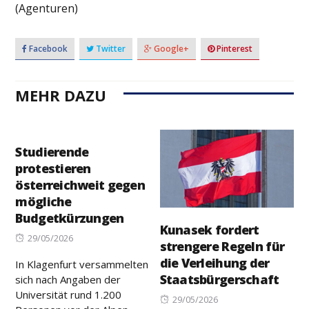
(Agenturen)
Facebook
Twitter
Google+
Pinterest
MEHR DAZU
Studierende
protestieren
österreichweit gegen
mögliche
Budgetkürzungen
Kunasek fordert
Posted
29/05/2026
strengere Regeln für
on
die Verleihung der
In Klagenfurt versammelten
Staatsbürgerschaft
sich nach Angaben der
Universität rund 1.200
Posted
29/05/2026