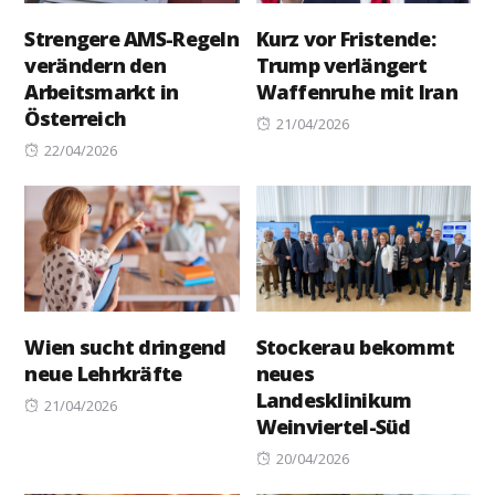
Strengere AMS-Regeln
Kurz vor Fristende:
verändern den
Trump verlängert
Arbeitsmarkt in
Waffenruhe mit Iran
Österreich
Posted
21/04/2026
Posted
on
22/04/2026
on
Wien sucht dringend
Stockerau bekommt
neue Lehrkräfte
neues
Landesklinikum
Posted
21/04/2026
Weinviertel-Süd
on
Posted
20/04/2026
on