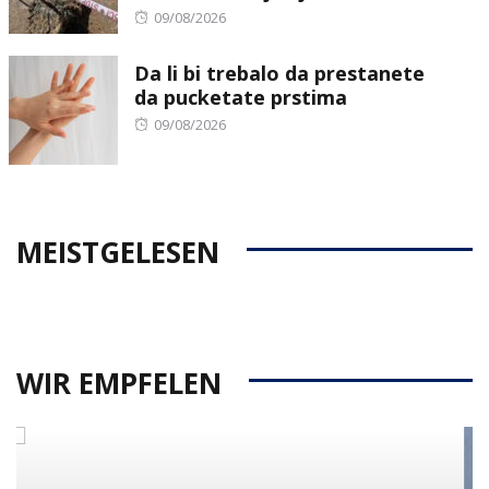
Posted
09/08/2026
on
Da li bi trebalo da prestanete
da pucketate prstima
Posted
09/08/2026
on
MEISTGELESEN
WIR EMPFELEN