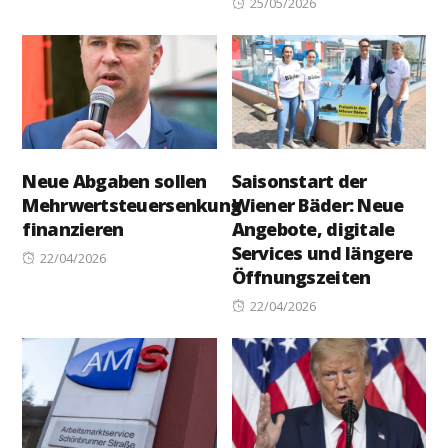
Posted
25/05/2026
on
Neue Abgaben sollen
Saisonstart der
Mehrwertsteuersenkung
Wiener Bäder: Neue
finanzieren
Angebote, digitale
Services und längere
Posted
22/04/2026
Öffnungszeiten
on
Posted
22/04/2026
on