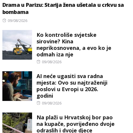
Drama u Parizu: Starija žena ušetala u crkvu sa
bombama
Posted
09/08/2026
on
Ko kontroliše svjetske
sirovine? Kina
neprikosnovena, a evo ko je
odmah iza nje
Posted
09/08/2026
on
AI neće ugasiti sva radna
mjesta: Ovo su najtraženiji
poslovi u Evropi u 2026.
godini
Posted
09/08/2026
on
Na plaži u Hrvatskoj bor pao
na kupače, povrijeđeno dvoje
odraslih i dvoje djece