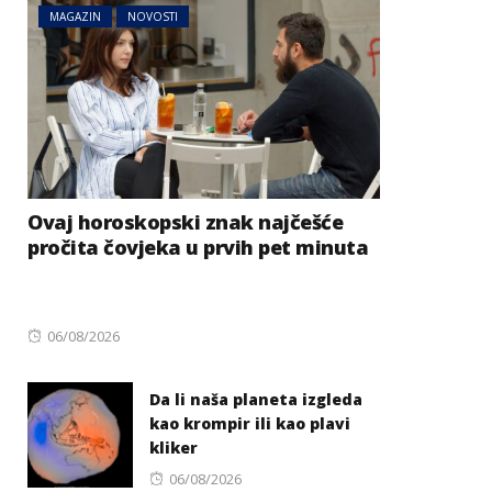
MAGAZIN
NOVOSTI
Ovaj horoskopski znak najčešće
pročita čovjeka u prvih pet minuta
Posted
06/08/2026
on
Da li naša planeta izgleda
kao krompir ili kao plavi
kliker
Posted
06/08/2026