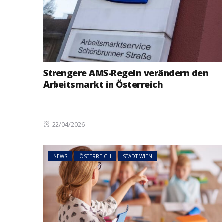
Strengere AMS-Regeln verändern den
Arbeitsmarkt in Österreich
Posted
22/04/2026
on
NEWS
ÖSTERREICH
STADT WIEN