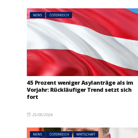
NEWS
ÖSTERREICH
45 Prozent weniger Asylanträge als im
Vorjahr: Rückläufiger Trend setzt sich
fort
Posted
25/05/2026
on
NEWS
ÖSTERREICH
WIRTSCHAFT