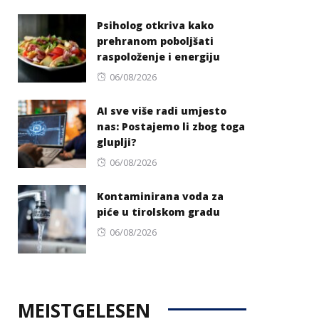
on
Psiholog otkriva kako
prehranom poboljšati
raspoloženje i energiju
Posted
06/08/2026
on
AI sve više radi umjesto
nas: Postajemo li zbog toga
gluplji?
Posted
06/08/2026
on
Kontaminirana voda za
piće u tirolskom gradu
Posted
06/08/2026
on
MEISTGELESEN