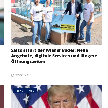
Saisonstart der Wiener Bäder: Neue
Angebote, digitale Services und längere
Öffnungszeiten
Posted
22/04/2026
on
NEWS
WELT