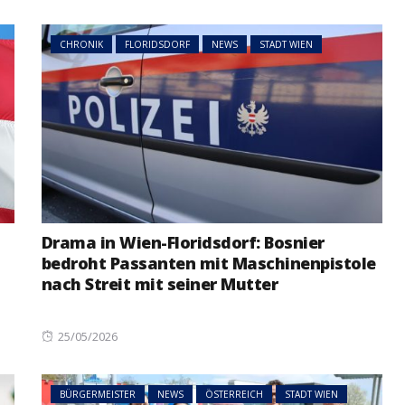
on
CHRONIK
FLORIDSDORF
NEWS
STADT WIEN
Drama in Wien-Floridsdorf: Bosnier
bedroht Passanten mit Maschinenpistole
nach Streit mit seiner Mutter
Posted
25/05/2026
on
BÜRGERMEISTER
NEWS
ÖSTERREICH
STADT WIEN