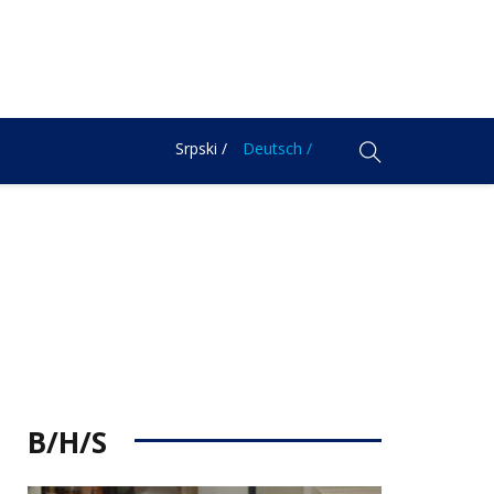
Srpski /
Deutsch /
B/H/S