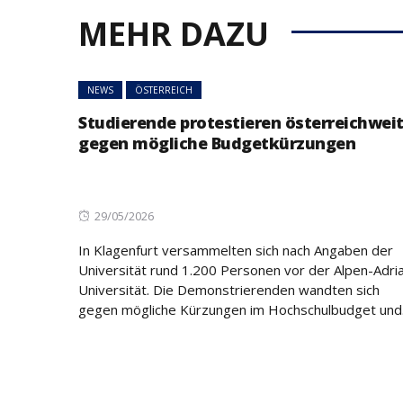
MEHR DAZU
NEWS
ÖSTERREICH
45 Prozent weni
Asylanträge als 
Rückläufiger Tre
NEWS
ÖSTERREICH
sich fort
Studierende protestieren österreichwei
gegen mögliche Budgetkürzungen
Posted
29/05/2026
on
In Klagenfurt versammelten sich nach Angaben der
Universität rund 1.200 Personen vor der Alpen-Adri
Universität. Die Demonstrierenden wandten sich
gegen mögliche Kürzungen im Hochschulbudget und.