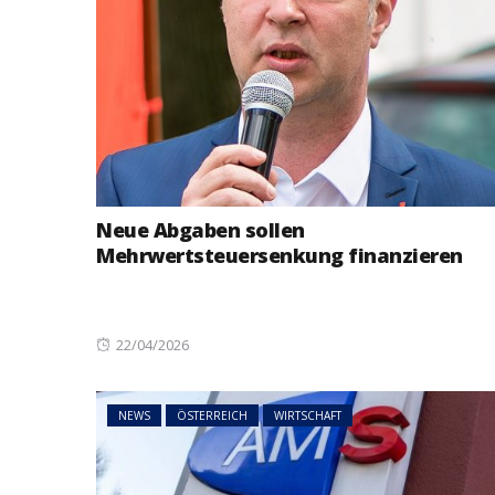
Neue Abgaben sollen
Mehrwertsteuersenkung finanzieren
Posted
22/04/2026
on
NEWS
ÖSTERREICH
WIRTSCHAFT