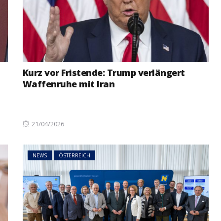
Kurz vor Fristende: Trump verlängert
Waffenruhe mit Iran
Posted
21/04/2026
on
NEWS
ÖSTERREICH