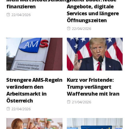
finanzieren
Angebote, digitale
Services und längere
Posted
22/04/2026
Öffnungszeiten
on
Posted
22/04/2026
on
Strengere AMS-Regeln
Kurz vor Fristende:
verändern den
Trump verlängert
Arbeitsmarkt in
Waffenruhe mit Iran
Österreich
Posted
21/04/2026
Posted
on
22/04/2026
on