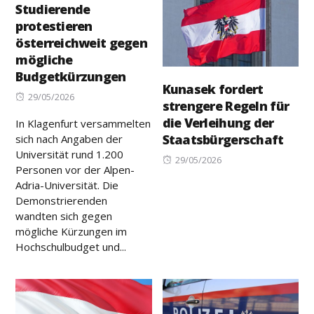
Studierende
protestieren
österreichweit gegen
mögliche
Budgetkürzungen
Kunasek fordert
Posted
29/05/2026
strengere Regeln für
on
die Verleihung der
In Klagenfurt versammelten
Staatsbürgerschaft
sich nach Angaben der
Universität rund 1.200
Posted
29/05/2026
Personen vor der Alpen-
on
Adria-Universität. Die
Demonstrierenden
wandten sich gegen
mögliche Kürzungen im
Hochschulbudget und...