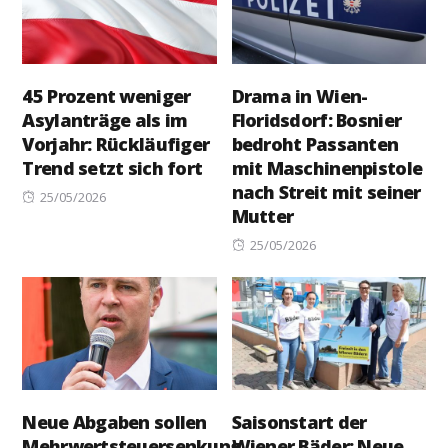
45 Prozent weniger
Drama in Wien-
Asylanträge als im
Floridsdorf: Bosnier
Vorjahr: Rückläufiger
bedroht Passanten
Trend setzt sich fort
mit Maschinenpistole
nach Streit mit seiner
Posted
25/05/2026
Mutter
on
Posted
25/05/2026
on
Neue Abgaben sollen
Saisonstart der
Mehrwertsteuersenkung
Wiener Bäder: Neue