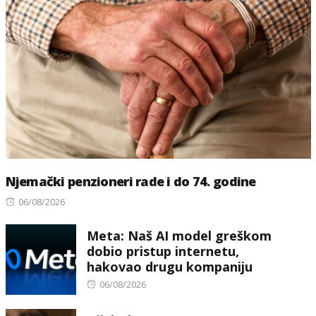
Njemački penzioneri rade i do 74. godine
Posted
06/08/2026
on
Meta: Naš AI model greškom
dobio pristup internetu,
hakovao drugu kompaniju
Posted
06/08/2026
on