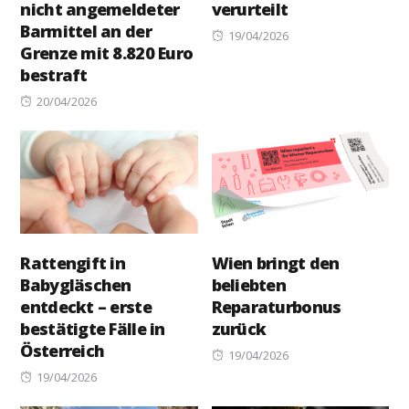
nicht angemeldeter
verurteilt
Barmittel an der
Posted
19/04/2026
Grenze mit 8.820 Euro
on
bestraft
Posted
20/04/2026
on
Rattengift in
Wien bringt den
Babygläschen
beliebten
entdeckt – erste
Reparaturbonus
bestätigte Fälle in
zurück
Österreich
Posted
19/04/2026
Posted
on
19/04/2026
on