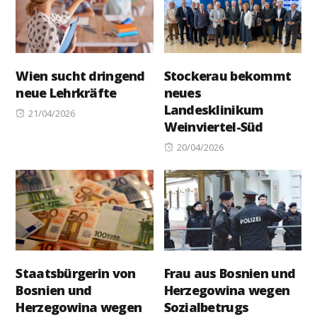
Wien sucht dringend
Stockerau bekommt
neue Lehrkräfte
neues
Landesklinikum
Posted
21/04/2026
Weinviertel-Süd
on
Posted
20/04/2026
on
Staatsbürgerin von
Frau aus Bosnien und
Bosnien und
Herzegowina wegen
Herzegowina wegen
Sozialbetrugs