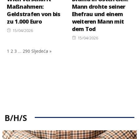
Maßnahmen:
Mann drohte seiner
Geldstrafen von bis
Ehefrau und einem
zu 1.000 Euro
weiteren Mann mit
dem Tod
Posted
15/04/2026
on
Posted
15/04/2026
on
1
2
3
…
290
Sljedeća »
B/H/S