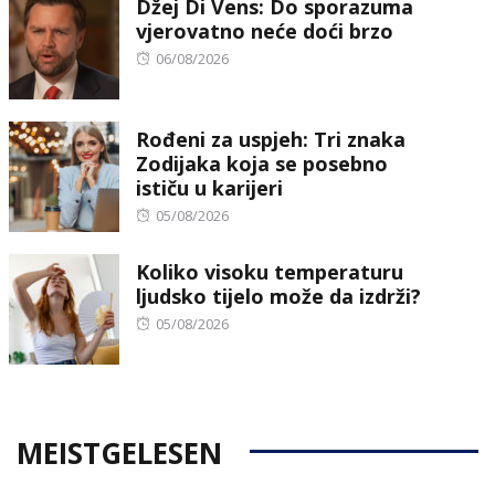
Džej Di Vens: Do sporazuma
vjerovatno neće doći brzo
Posted
06/08/2026
on
Rođeni za uspjeh: Tri znaka
Zodijaka koja se posebno
ističu u karijeri
Posted
05/08/2026
on
Koliko visoku temperaturu
ljudsko tijelo može da izdrži?
Posted
05/08/2026
on
MEISTGELESEN