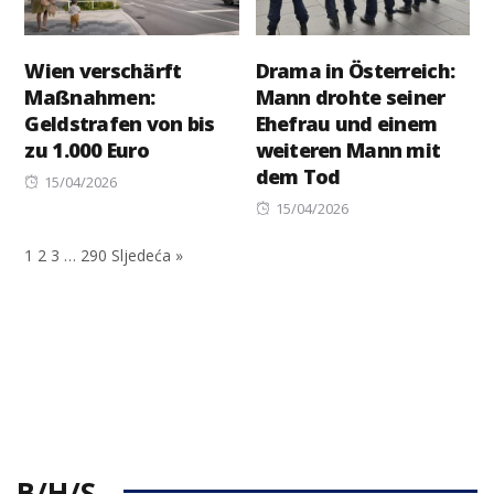
Wien verschärft
Drama in Österreich:
Maßnahmen:
Mann drohte seiner
Geldstrafen von bis
Ehefrau und einem
zu 1.000 Euro
weiteren Mann mit
dem Tod
Posted
15/04/2026
on
Posted
15/04/2026
on
1
2
3
…
290
Sljedeća »
B/H/S