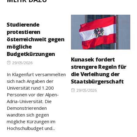
Studierende
protestieren
österreichweit gegen
mögliche
Budgetkürzungen
Kunasek fordert
Posted
29/05/2026
strengere Regeln für
on
die Verleihung der
In Klagenfurt versammelten
Staatsbürgerschaft
sich nach Angaben der
Universität rund 1.200
Posted
29/05/2026
Personen vor der Alpen-
on
Adria-Universität. Die
Demonstrierenden
wandten sich gegen
mögliche Kürzungen im
Hochschulbudget und...