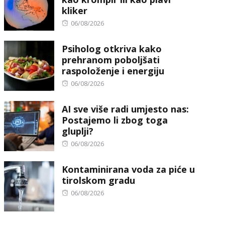
kliker
Posted
06/08/2026
on
Psiholog otkriva kako
prehranom poboljšati
raspoloženje i energiju
Posted
06/08/2026
on
AI sve više radi umjesto nas:
Postajemo li zbog toga
gluplji?
Posted
06/08/2026
on
Kontaminirana voda za piće u
tirolskom gradu
Posted
06/08/2026
on