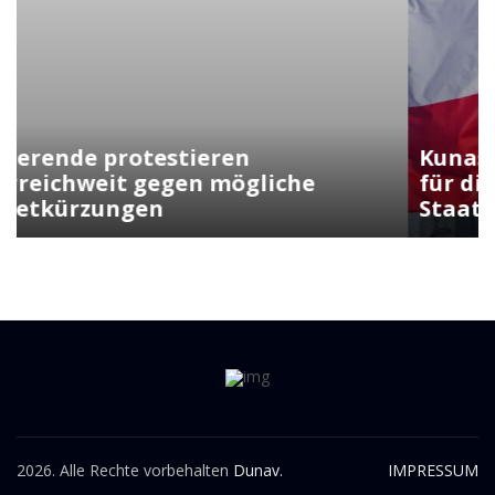
Kunasek fordert strengere Regeln
für die Verleihung der
Staatsbürgerschaft
2026. Alle Rechte vorbehalten
Dunav.
IMPRESSUM