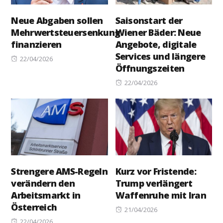
Neue Abgaben sollen
Saisonstart der
Mehrwertsteuersenkung
Wiener Bäder: Neue
finanzieren
Angebote, digitale
Services und längere
Posted
22/04/2026
Öffnungszeiten
on
Posted
22/04/2026
on
Strengere AMS-Regeln
Kurz vor Fristende:
verändern den
Trump verlängert
Arbeitsmarkt in
Waffenruhe mit Iran
Österreich
Posted
21/04/2026
Posted
on
22/04/2026