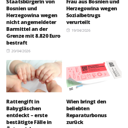
Staatsbürgerin von
Frau aus Bosnien und
Bosnien und
Herzegowina wegen
Herzegowina wegen
Sozialbetrugs
nicht angemeldeter
verurteilt
Barmittel an der
Posted
19/04/2026
Grenze mit 8.820 Euro
on
bestraft
Posted
20/04/2026
on
Rattengift in
Wien bringt den
Babygläschen
beliebten
entdeckt – erste
Reparaturbonus
bestätigte Fälle in
zurück