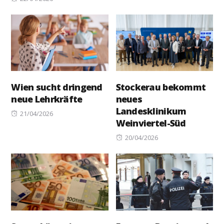
on
Wien sucht dringend
Stockerau bekommt
neue Lehrkräfte
neues
Landesklinikum
Posted
21/04/2026
Weinviertel-Süd
on
Posted
20/04/2026
on