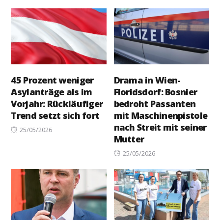
45 Prozent weniger
Drama in Wien-
Asylanträge als im
Floridsdorf: Bosnier
Vorjahr: Rückläufiger
bedroht Passanten
Trend setzt sich fort
mit Maschinenpistole
nach Streit mit seiner
Posted
25/05/2026
Mutter
on
Posted
25/05/2026
on