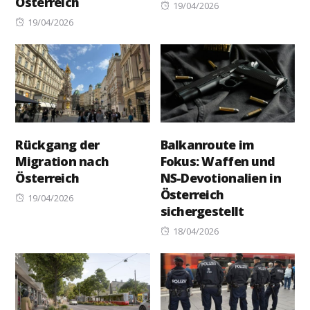
Österreich
Posted
19/04/2026
Posted
on
19/04/2026
on
Rückgang der
Balkanroute im
Migration nach
Fokus: Waffen und
Österreich
NS-Devotionalien in
Österreich
Posted
19/04/2026
sichergestellt
on
Posted
18/04/2026
on