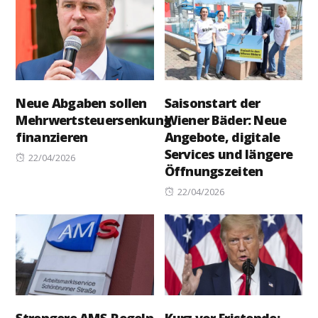
Neue Abgaben sollen
Saisonstart der
Mehrwertsteuersenkung
Wiener Bäder: Neue
finanzieren
Angebote, digitale
Services und längere
Posted
22/04/2026
Öffnungszeiten
on
Posted
22/04/2026
on
Strengere AMS-Regeln
Kurz vor Fristende: