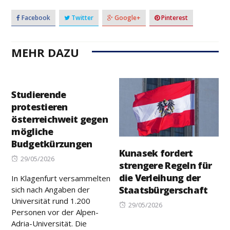
Facebook
Twitter
Google+
Pinterest
MEHR DAZU
Studierende
protestieren
österreichweit gegen
mögliche
Budgetkürzungen
Kunasek fordert
Posted
29/05/2026
strengere Regeln für
on
die Verleihung der
In Klagenfurt versammelten
Staatsbürgerschaft
sich nach Angaben der
Universität rund 1.200
Posted
29/05/2026
Personen vor der Alpen-
on
Adria-Universität. Die