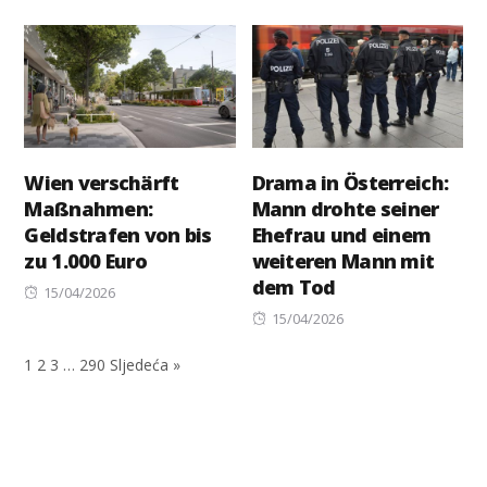
on
Wien verschärft
Drama in Österreich:
Maßnahmen:
Mann drohte seiner
Geldstrafen von bis
Ehefrau und einem
zu 1.000 Euro
weiteren Mann mit
dem Tod
Posted
15/04/2026
on
Posted
15/04/2026
on
1
2
3
…
290
Sljedeća »