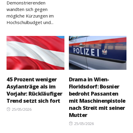
Demonstrierenden
wandten sich gegen
mögliche Kürzungen im
Hochschulbudget und...
45 Prozent weniger
Drama in Wien-
Asylanträge als im
Floridsdorf: Bosnier
Vorjahr: Rückläufiger
bedroht Passanten
Trend setzt sich fort
mit Maschinenpistole
nach Streit mit seiner
Posted
25/05/2026
Mutter
on
Posted
25/05/2026
on