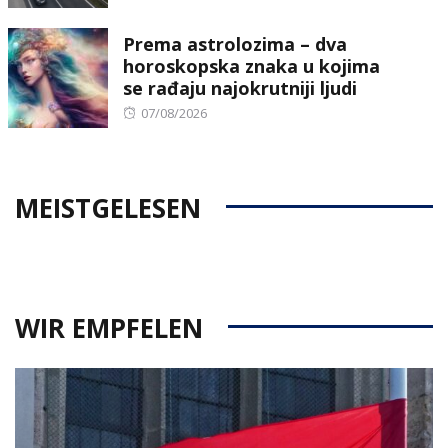
on
Prema astrolozima – dva
horoskopska znaka u kojima
se rađaju najokrutniji ljudi
Posted
07/08/2026
on
MEISTGELESEN
WIR EMPFELEN