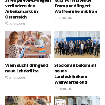
verändern den
Trump verlängert
Arbeitsmarkt in
Waffenruhe mit Iran
Österreich
Posted
21/04/2026
Posted
on
22/04/2026
on
Wien sucht dringend
Stockerau bekommt
neue Lehrkräfte
neues
Landesklinikum
Posted
21/04/2026
Weinviertel-Süd
on
Posted
20/04/2026
on