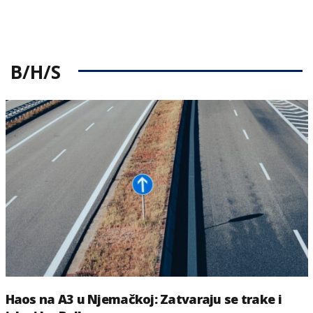
B/H/S
Haos na A3 u Njemačkoj: Zatvaraju se trake i