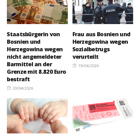
Staatsbürgerin von
Frau aus Bosnien und
Bosnien und
Herzegowina wegen
Herzegowina wegen
Sozialbetrugs
nicht angemeldeter
verurteilt
Barmittel an der
Posted
19/04/2026
Grenze mit 8.820 Euro
on
bestraft
Posted
20/04/2026
on