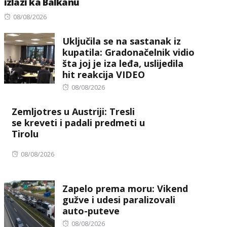
izlazi ka Balkanu
Posted
08/08/2026
on
Uključila se na sastanak iz
kupatila: Gradonačelnik vidio
šta joj je iza leđa, uslijedila
hit reakcija VIDEO
Posted
08/08/2026
on
Zemljotres u Austriji: Tresli
se kreveti i padali predmeti u
Tirolu
Posted
08/08/2026
on
Zapelo prema moru: Vikend
gužve i udesi paralizovali
auto-puteve
Posted
08/08/2026