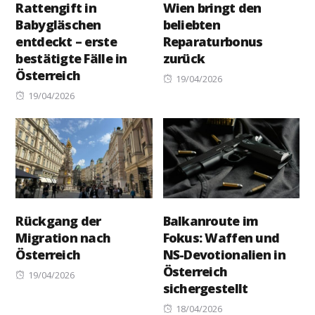
Rattengift in
Wien bringt den
Babygläschen
beliebten
entdeckt – erste
Reparaturbonus
bestätigte Fälle in
zurück
Österreich
Posted
19/04/2026
Posted
on
19/04/2026
on
Rückgang der
Balkanroute im
Migration nach
Fokus: Waffen und
Österreich
NS-Devotionalien in
Österreich
Posted
19/04/2026
sichergestellt
on
Posted
18/04/2026