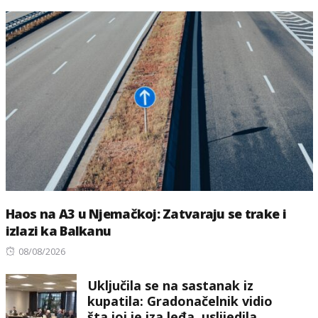
Haos na A3 u Njemačkoj: Zatvaraju se trake i
izlazi ka Balkanu
Posted
08/08/2026
on
Uključila se na sastanak iz
kupatila: Gradonačelnik vidio
šta joj je iza leđa, uslijedila