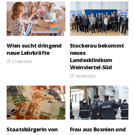
Wien sucht dringend
Stockerau bekommt
neue Lehrkräfte
neues
Landesklinikum
Posted
21/04/2026
Weinviertel-Süd
on
Posted
20/04/2026
on
Staatsbürgerin von
Frau aus Bosnien und