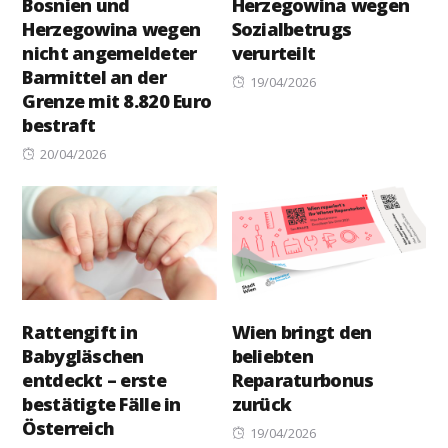
Bosnien und
Herzegowina wegen
Herzegowina wegen
Sozialbetrugs
nicht angemeldeter
verurteilt
Barmittel an der
Posted
19/04/2026
Grenze mit 8.820 Euro
on
bestraft
Posted
20/04/2026
on
Rattengift in
Wien bringt den
Babygläschen
beliebten
entdeckt – erste
Reparaturbonus
bestätigte Fälle in
zurück
Österreich
Posted
19/04/2026