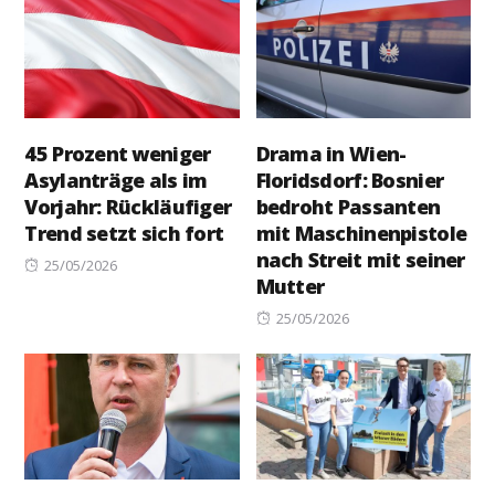
45 Prozent weniger
Drama in Wien-
Asylanträge als im
Floridsdorf: Bosnier
Vorjahr: Rückläufiger
bedroht Passanten
Trend setzt sich fort
mit Maschinenpistole
nach Streit mit seiner
Posted
25/05/2026
Mutter
on
Posted
25/05/2026
on