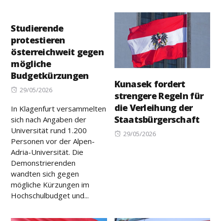
Studierende
protestieren
österreichweit gegen
mögliche
Budgetkürzungen
Kunasek fordert
Posted
29/05/2026
strengere Regeln für
on
die Verleihung der
In Klagenfurt versammelten
Staatsbürgerschaft
sich nach Angaben der
Universität rund 1.200
Posted
29/05/2026
Personen vor der Alpen-
on
Adria-Universität. Die
Demonstrierenden
wandten sich gegen
mögliche Kürzungen im
Hochschulbudget und...