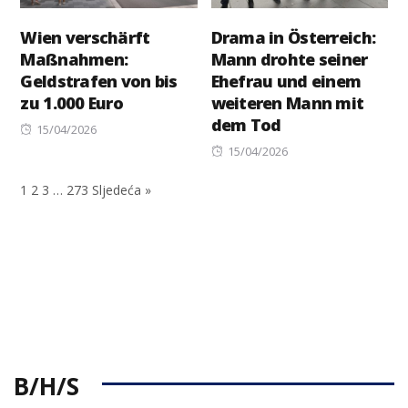
Wien verschärft
Drama in Österreich:
Maßnahmen:
Mann drohte seiner
Geldstrafen von bis
Ehefrau und einem
zu 1.000 Euro
weiteren Mann mit
dem Tod
Posted
15/04/2026
on
Posted
15/04/2026
on
1
2
3
…
273
Sljedeća »
B/H/S