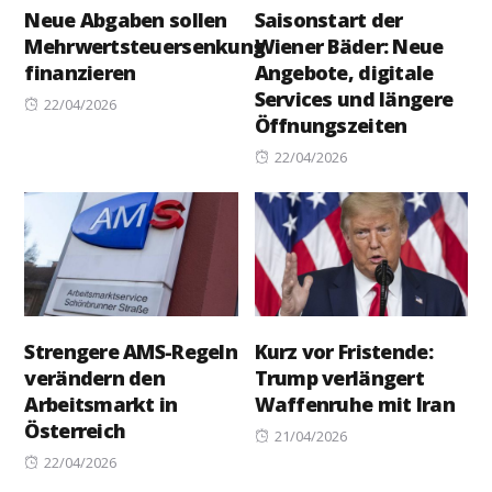
Neue Abgaben sollen
Saisonstart der
Mehrwertsteuersenkung
Wiener Bäder: Neue
finanzieren
Angebote, digitale
Services und längere
Posted
22/04/2026
Öffnungszeiten
on
Posted
22/04/2026
on
Strengere AMS-Regeln
Kurz vor Fristende:
verändern den
Trump verlängert
Arbeitsmarkt in
Waffenruhe mit Iran
Österreich
Posted
21/04/2026
Posted
on
22/04/2026
on