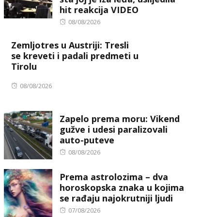
hit reakcija VIDEO
Posted
08/08/2026
on
Zemljotres u Austriji: Tresli
se kreveti i padali predmeti u
Tirolu
Posted
08/08/2026
on
Zapelo prema moru: Vikend
gužve i udesi paralizovali
auto-puteve
Posted
08/08/2026
on
Prema astrolozima – dva
horoskopska znaka u kojima
se rađaju najokrutniji ljudi
Posted
07/08/2026