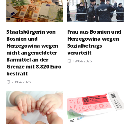
Staatsbürgerin von
Frau aus Bosnien und
Bosnien und
Herzegowina wegen
Herzegowina wegen
Sozialbetrugs
nicht angemeldeter
verurteilt
Barmittel an der
Posted
19/04/2026
Grenze mit 8.820 Euro
on
bestraft
Posted
20/04/2026
on