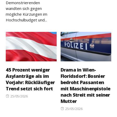
Demonstrierenden
wandten sich gegen
mögliche Kürzungen im
Hochschulbudget und...
45 Prozent weniger
Drama in Wien-
Asylanträge als im
Floridsdorf: Bosnier
Vorjahr: Rückläufiger
bedroht Passanten
Trend setzt sich fort
mit Maschinenpistole
nach Streit mit seiner
Posted
25/05/2026
Mutter
on
Posted
25/05/2026
on