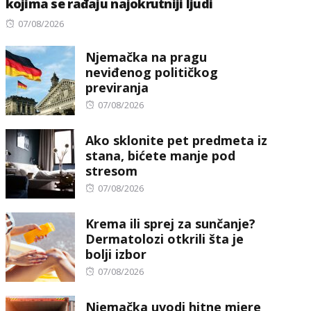
kojima se rađaju najokrutniji ljudi
Posted
07/08/2026
on
Njemačka na pragu
neviđenog političkog
previranja
Posted
07/08/2026
on
Ako sklonite pet predmeta iz
stana, bićete manje pod
stresom
Posted
07/08/2026
on
Krema ili sprej za sunčanje?
Dermatolozi otkrili šta je
bolji izbor
Posted
07/08/2026
on
Njemačka uvodi hitne mjere