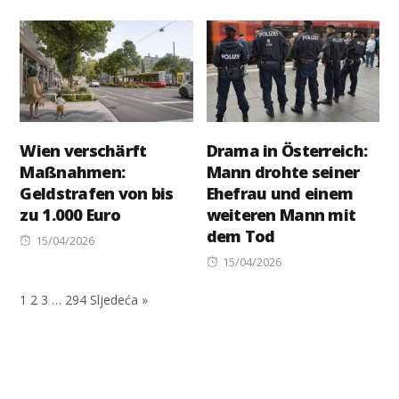
on
Wien verschärft
Drama in Österreich:
Maßnahmen:
Mann drohte seiner
Geldstrafen von bis
Ehefrau und einem
zu 1.000 Euro
weiteren Mann mit
dem Tod
Posted
15/04/2026
on
Posted
15/04/2026
on
1
2
3
…
294
Sljedeća »