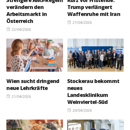
Strengere AMS-Regeln
Kurz vor Fristende:
verändern den
Trump verlängert
Arbeitsmarkt in
Waffenruhe mit Iran
Österreich
Posted
21/04/2026
Posted
on
22/04/2026
on
Wien sucht dringend
Stockerau bekommt
neue Lehrkräfte
neues
Landesklinikum
Posted
21/04/2026
Weinviertel-Süd
on
Posted
20/04/2026
on