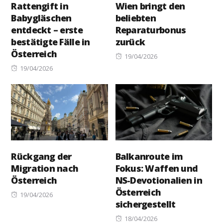
Rattengift in
Wien bringt den
Babygläschen
beliebten
entdeckt – erste
Reparaturbonus
bestätigte Fälle in
zurück
Österreich
Posted
19/04/2026
Posted
on
19/04/2026
on
Rückgang der
Balkanroute im
Migration nach
Fokus: Waffen und
Österreich
NS-Devotionalien in
Österreich
Posted
19/04/2026
sichergestellt
on
Posted
18/04/2026