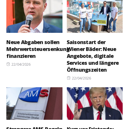
Neue Abgaben sollen
Saisonstart der
Mehrwertsteuersenkung
Wiener Bäder: Neue
finanzieren
Angebote, digitale
Services und längere
Posted
22/04/2026
Öffnungszeiten
on
Posted
22/04/2026
on