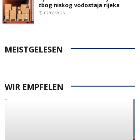
zbog niskog vodostaja rijeka
Posted
07/08/2026
on
MEISTGELESEN
WIR EMPFELEN