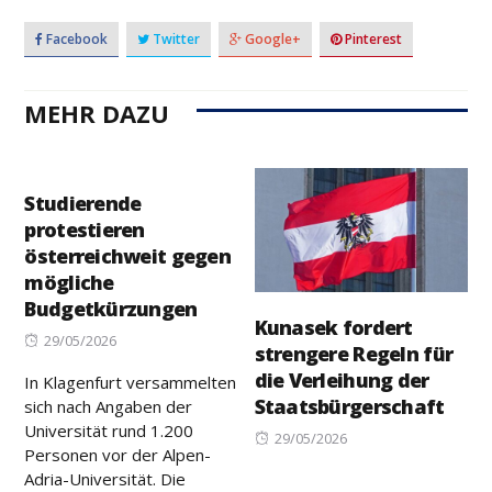
Facebook
Twitter
Google+
Pinterest
MEHR DAZU
Studierende
protestieren
österreichweit gegen
mögliche
Budgetkürzungen
Kunasek fordert
Posted
29/05/2026
strengere Regeln für
on
die Verleihung der
In Klagenfurt versammelten
Staatsbürgerschaft
sich nach Angaben der
Universität rund 1.200
Posted
29/05/2026
Personen vor der Alpen-
on
Adria-Universität. Die