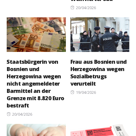
on
Posted
20/04/2026
on
Staatsbürgerin von
Frau aus Bosnien und
Bosnien und
Herzegowina wegen
Herzegowina wegen
Sozialbetrugs
nicht angemeldeter
verurteilt
Barmittel an der
Posted
19/04/2026
Grenze mit 8.820 Euro
on
bestraft
Posted
20/04/2026
on