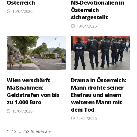
Österreich
NS-Devotionalien in
Österreich
Posted
19/04/2026
sichergestellt
on
Posted
18/04/2026
on
Wien verschärft
Drama in Österreich:
Maßnahmen:
Mann drohte seiner
Geldstrafen von bis
Ehefrau und einem
zu 1.000 Euro
weiteren Mann mit
dem Tod
Posted
15/04/2026
on
Posted
15/04/2026
on
1
2
3
…
258
Sljedeća »