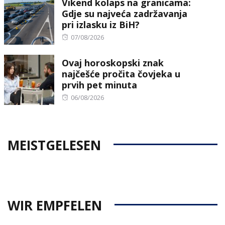
Vikend kolaps na granicama:
Gdje su najveća zadržavanja
pri izlasku iz BiH?
Posted
07/08/2026
on
Ovaj horoskopski znak
najčešće pročita čovjeka u
prvih pet minuta
Posted
06/08/2026
on
MEISTGELESEN
WIR EMPFELEN