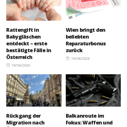
Rattengift in
Wien bringt den
Babygläschen
beliebten
entdeckt – erste
Reparaturbonus
bestätigte Fälle in
zurück
Österreich
Posted
19/04/2026
Posted
on
19/04/2026
on
Rückgang der
Balkanroute im
Migration nach
Fokus: Waffen und