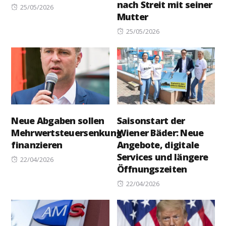
nach Streit mit seiner
Posted
25/05/2026
Mutter
on
Posted
25/05/2026
on
Neue Abgaben sollen
Saisonstart der
Mehrwertsteuersenkung
Wiener Bäder: Neue
finanzieren
Angebote, digitale
Services und längere
Posted
22/04/2026
Öffnungszeiten
on
Posted
22/04/2026
on