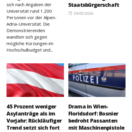
Staatsbürgerschaft
sich nach Angaben der
Universität rund 1.200
Posted
29/05/2026
Personen vor der Alpen-
on
Adria-Universität. Die
Demonstrierenden
wandten sich gegen
mögliche Kürzungen im
Hochschulbudget und...
45 Prozent weniger
Drama in Wien-
Asylanträge als im
Floridsdorf: Bosnier
Vorjahr: Rückläufiger
bedroht Passanten
Trend setzt sich fort
mit Maschinenpistole