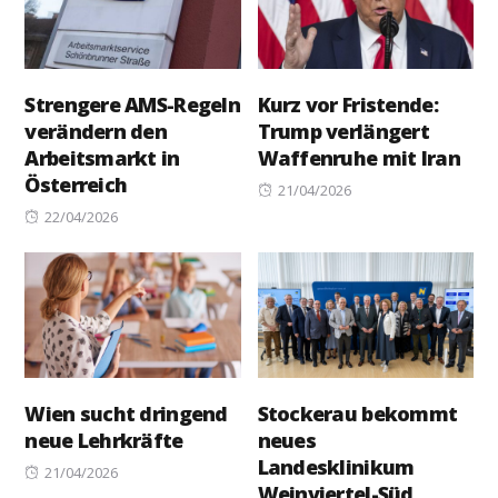
Strengere AMS-Regeln
Kurz vor Fristende:
verändern den
Trump verlängert
Arbeitsmarkt in
Waffenruhe mit Iran
Österreich
Posted
21/04/2026
Posted
on
22/04/2026
on
Wien sucht dringend
Stockerau bekommt
neue Lehrkräfte
neues
Landesklinikum
Posted
21/04/2026
Weinviertel-Süd