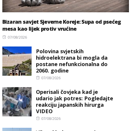
Bizaran savjet Sjeverne Koreje: Supa od psećeg
mesa kao lijek protiv vrućine
Posted
07/08/2026
on
Polovina svjetskih
hidroelektrana bi mogla da
postane nefunkcionalna do
2060. godine
Posted
07/08/2026
on
Operisali čovjeka kad je
udario jak potres: Pogledajte
reakciju japanskih hirurga
VIDEO
Posted
07/08/2026
on