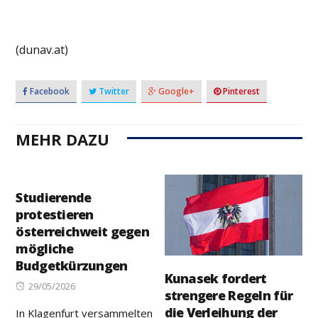
(dunav.at)
Facebook
Twitter
Google+
Pinterest
MEHR DAZU
Studierende
protestieren
österreichweit gegen
mögliche
Budgetkürzungen
Kunasek fordert
Posted
29/05/2026
strengere Regeln für
on
die Verleihung der
In Klagenfurt versammelten