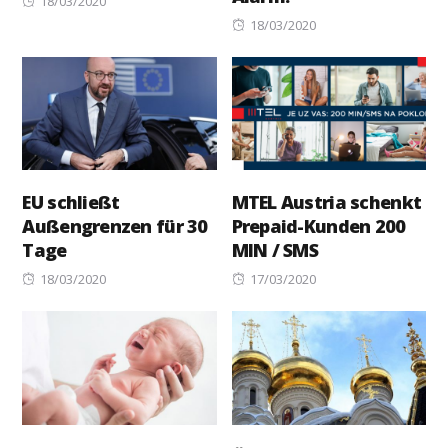
18/03/2020
on
Posted
18/03/2020
on
EU schließt
MTEL Austria schenkt
Außengrenzen für 30
Prepaid-Kunden 200
Tage
MIN / SMS
Posted
Posted
18/03/2020
17/03/2020
on
on