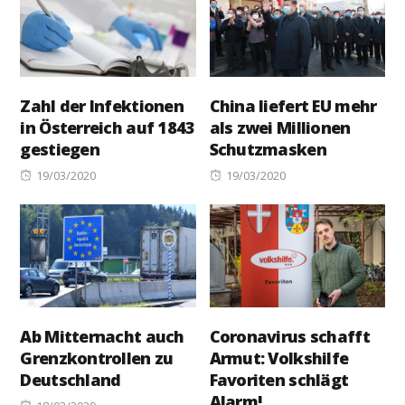
Zahl der Infektionen
China liefert EU mehr
in Österreich auf 1843
als zwei Millionen
gestiegen
Schutzmasken
Posted
Posted
19/03/2020
19/03/2020
on
on
Ab Mitternacht auch
Coronavirus schafft
Grenzkontrollen zu
Armut: Volkshilfe
Deutschland
Favoriten schlägt
Alarm!
Posted