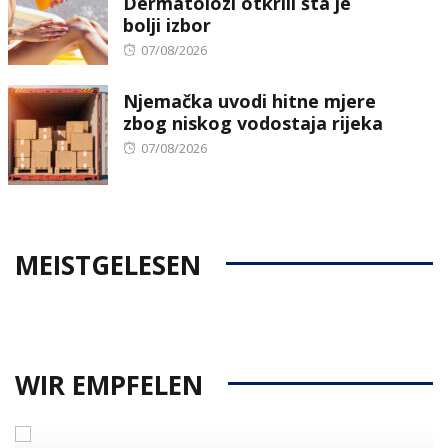
Dermatolozi otkrili šta je
bolji izbor
Posted
07/08/2026
on
Njemačka uvodi hitne mjere
zbog niskog vodostaja rijeka
Posted
07/08/2026
on
MEISTGELESEN
WIR EMPFELEN