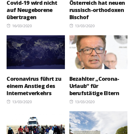
Covid-19 wird nicht
Österreich hat neuen
auf Neugeborene
russisch-orthodoxen
übertragen
Bischof
Posted
Posted
16/03/2020
13/03/2020
on
on
Coronavirus führt zu
Bezahlter „Corona-
einem Anstieg des
Urlaub“ für
Internetverkehrs
berufstätige Eltern
Posted
Posted
13/03/2020
13/03/2020
on
on