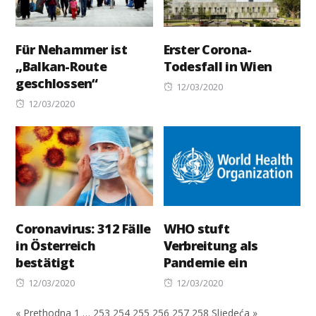
Für Nehammer ist
Erster Corona-
„Balkan-Route
Todesfall in Wien
geschlossen“
Posted
12/03/2020
Posted
on
12/03/2020
on
Coronavirus: 312 Fälle
WHO stuft
in Österreich
Verbreitung als
bestätigt
Pandemie ein
Posted
Posted
12/03/2020
12/03/2020
on
on
« Prethodna
1
…
253
254
255
256
257
258
Sljedeća »