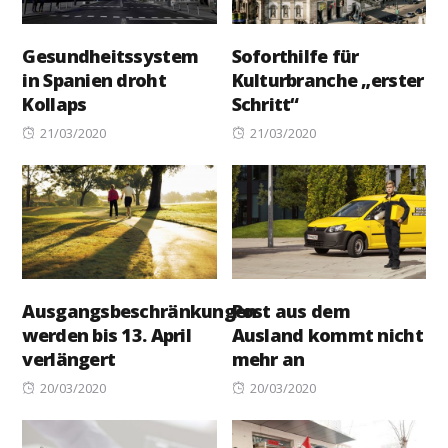
Gesundheitssystem
Soforthilfe für
in Spanien droht
Kulturbranche „erster
Kollaps
Schritt“
Posted
Posted
21/03/2020
21/03/2020
on
on
Ausgangsbeschränkungen
Post aus dem
werden bis 13. April
Ausland kommt nicht
verlängert
mehr an
Posted
Posted
20/03/2020
20/03/2020
on
on