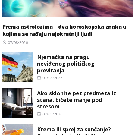
Prema astrolozima – dva horoskopska znaka u
kojima se rađaju najokrutniji ljudi
Posted
07/08/2026
on
Njemačka na pragu
neviđenog političkog
previranja
Posted
07/08/2026
on
Ako sklonite pet predmeta iz
stana, bićete manje pod
stresom
Posted
07/08/2026
on
Krema ili sprej za sunčanje?