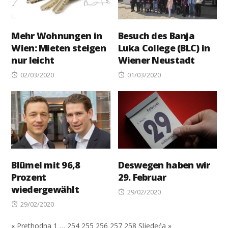
Mehr Wohnungen in
Besuch des Banja
Wien: Mieten steigen
Luka College (BLC) in
nur leicht
Wiener Neustadt
Posted
Posted
02/03/2020
01/03/2020
on
on
Blümel mit 96,8
Deswegen haben wir
Prozent
29. Februar
wiedergewählt
Posted
29/02/2020
Posted
on
29/02/2020
on
« Prethodna
1
…
254
255
256
257
258
Sljedeća »