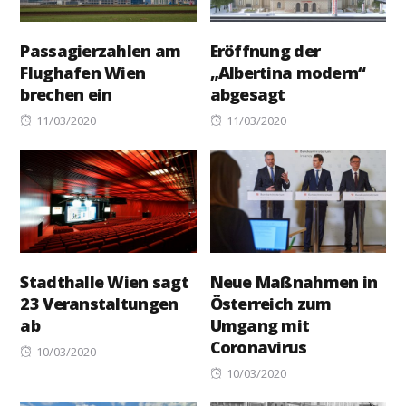
Passagierzahlen am
Eröffnung der
Flughafen Wien
„Albertina modern“
brechen ein
abgesagt
Posted
Posted
11/03/2020
11/03/2020
on
on
Stadthalle Wien sagt
Neue Maßnahmen in
23 Veranstaltungen
Österreich zum
ab
Umgang mit
Coronavirus
Posted
10/03/2020
on
Posted
10/03/2020
on