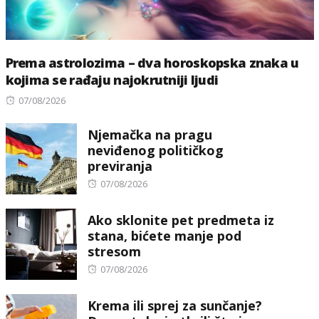
Prema astrolozima – dva horoskopska znaka u
kojima se rađaju najokrutniji ljudi
Posted
07/08/2026
on
Njemačka na pragu
neviđenog političkog
previranja
Posted
07/08/2026
on
Ako sklonite pet predmeta iz
stana, bićete manje pod
stresom
Posted
07/08/2026
on
Krema ili sprej za sunčanje?