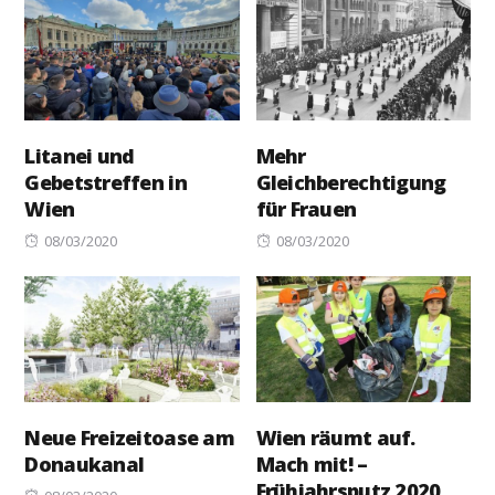
Litanei und
Mehr
Gebetstreffen in
Gleichberechtigung
Wien
für Frauen
Posted
Posted
08/03/2020
08/03/2020
on
on
Neue Freizeitoase am
Wien räumt auf.
Donaukanal
Mach mit! –
Frühjahrsputz 2020
Posted