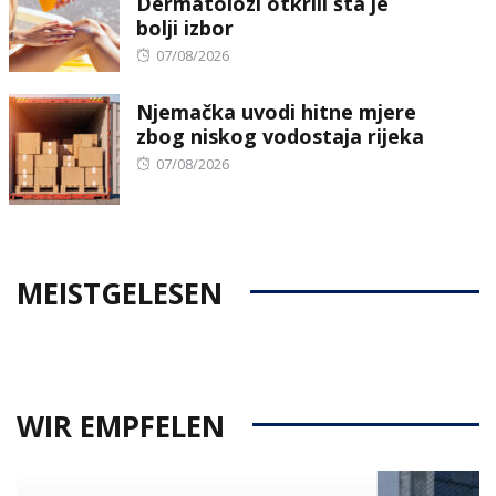
Dermatolozi otkrili šta je
bolji izbor
Posted
07/08/2026
on
Njemačka uvodi hitne mjere
zbog niskog vodostaja rijeka
Posted
07/08/2026
on
MEISTGELESEN
WIR EMPFELEN