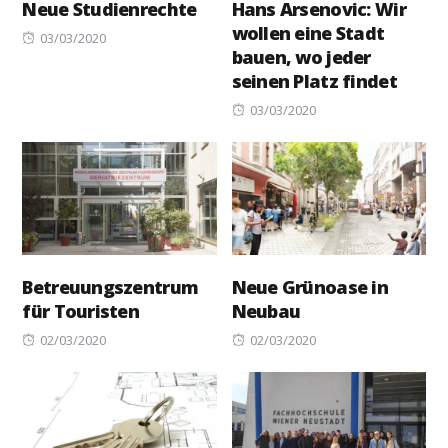
Neue Studienrechte
Hans Arsenovic: Wir
wollen eine Stadt
Posted
03/03/2020
bauen, wo jeder
on
seinen Platz findet
Posted
03/03/2020
on
Betreuungszentrum
Neue Grünoase in
für Touristen
Neubau
Posted
Posted
02/03/2020
02/03/2020
on
on