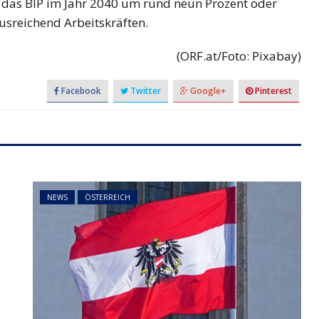
das BIP im Jahr 2040 um rund neun Prozent oder
ausreichend Arbeitskräften.
(ORF.at/Foto: Pixabay)
Facebook
Twitter
Google+
Pinterest
NEWS
ÖSTERREICH
t