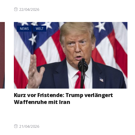
Posted
22/04/2026
on
NEWS
WELT
Kurz vor Fristende: Trump verlängert
Waffenruhe mit Iran
Posted
21/04/2026
on