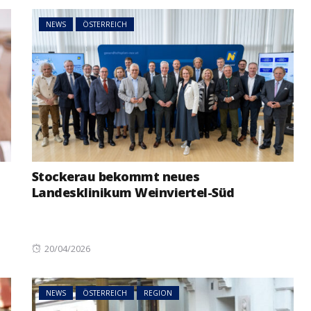
NEWS
ÖSTERREICH
Stockerau bekommt neues
Landesklinikum Weinviertel-Süd
Posted
20/04/2026
on
NEWS
ÖSTERREICH
REGION