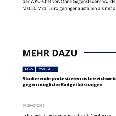
der WKO-Chef vor. Ohne Gegensteuern würde 
fast 50 Mrd. Euro geringer ausfallen als mit 
MEHR DAZU
NEWS
ÖSTERREICH
Studierende protestieren österreichwei
gegen mögliche Budgetkürzungen
Posted
29/05/2026
on
In Klagenfurt versammelten sich nach Angaben der