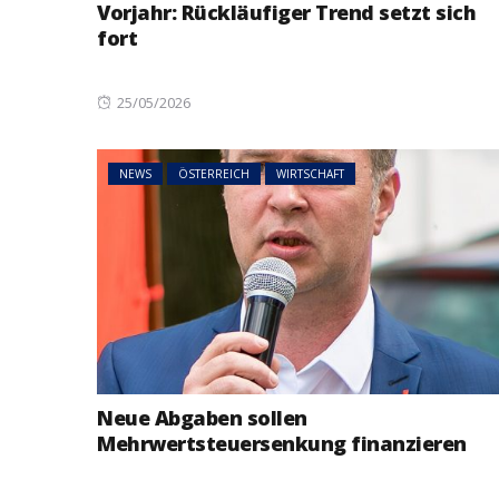
Vorjahr: Rückläufiger Trend setzt sich
fort
Posted
25/05/2026
on
NEWS
ÖSTERREICH
WIRTSCHAFT
Neue Abgaben sollen
Mehrwertsteuersenkung finanzieren