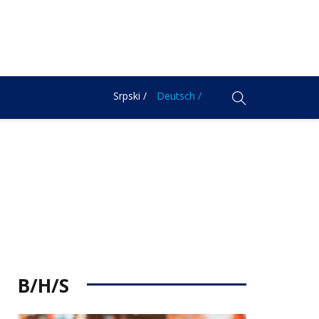
Srpski /
Deutsch /
B/H/S