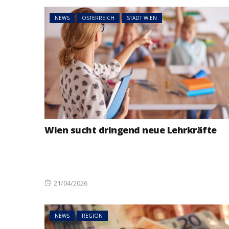
NEWS
ÖSTERREICH
STADT WIEN
Wien sucht dringend neue Lehrkräfte
Posted
21/04/2026
on
NEWS
REGION