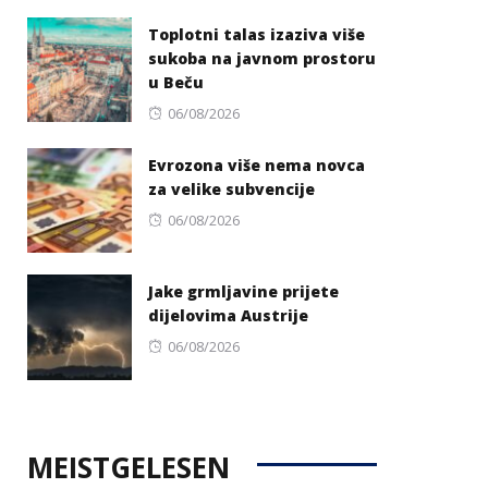
Toplotni talas izaziva više
sukoba na javnom prostoru
u Beču
Posted
06/08/2026
on
Evrozona više nema novca
za velike subvencije
Posted
06/08/2026
on
Jake grmljavine prijete
dijelovima Austrije
Posted
06/08/2026
on
MEISTGELESEN