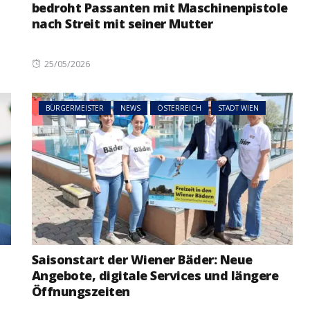
bedroht Passanten mit Maschinenpistole
nach Streit mit seiner Mutter
Posted
25/05/2026
on
BÜRGERMEISTER
NEWS
ÖSTERREICH
STADT WIEN
Saisonstart der Wiener Bäder: Neue
Angebote, digitale Services und längere
Öffnungszeiten