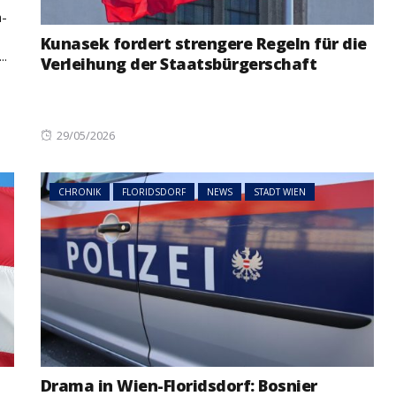
a-
NEWS
ÖSTERREICH
ger
Kunasek fordert strengere Regeln für die
..
im Vorjahr:
Studierende protestieren
Verleihung der Staatsbürgerschaft
nd setzt
österreichweit gegen
mögliche Budgetkürzungen
Posted
29/05/2026
on
CHRONIK
FLORIDSDORF
NEWS
STADT WIEN
Drama in Wien-Floridsdorf: Bosnier