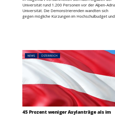
NEWS
ÖSTERREICH
Universität rund 1.200 Personen vor der Alpen-Adri
Universität. Die Demonstrierenden wandten sich
45 Prozent weni
gegen mögliche Kürzungen im Hochschulbudget und.
Asylanträge als 
Rückläufiger Tre
sich fort
NEWS
ÖSTERREICH
45 Prozent weniger Asylanträge als im