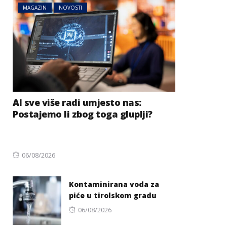
MAGAZIN
NOVOSTI
AI sve više radi umjesto nas:
Postajemo li zbog toga gluplji?
Posted
06/08/2026
on
Kontaminirana voda za
piće u tirolskom gradu
Posted
06/08/2026
on