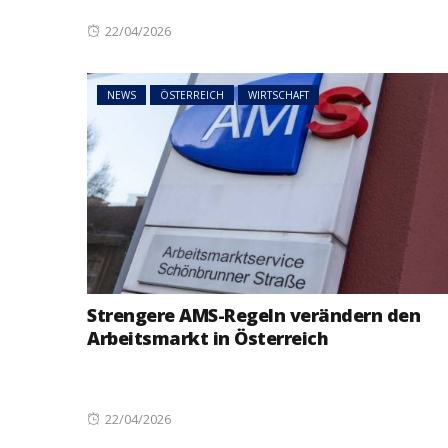
Posted
22/04/2026
on
NEWS
ÖSTERREICH
WIRTSCHAFT
Strengere AMS-Regeln verändern den
Arbeitsmarkt in Österreich
Posted
22/04/2026
on