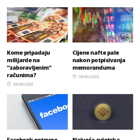
on
Kome pripadaju
Cijene nafte pale
milijarde na
nakon potpisivanja
“zaboravljenim”
memoranduma
računima?
Posted
18/06/2026
Posted
on
18/06/2026
on
Facebook potpuno
Najveća svjetska