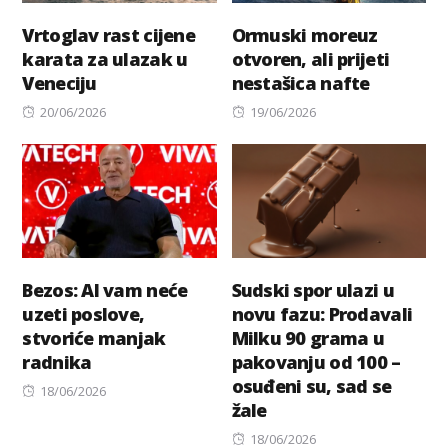
Vrtoglav rast cijene
Ormuski moreuz
karata za ulazak u
otvoren, ali prijeti
Veneciju
nestašica nafte
Posted
Posted
20/06/2026
19/06/2026
on
on
Bezos: AI vam neće
Sudski spor ulazi u
uzeti poslove,
novu fazu: Prodavali
stvoriće manjak
Milku 90 grama u
radnika
pakovanju od 100 –
osuđeni su, sad se
Posted
18/06/2026
žale
on
Posted
18/06/2026