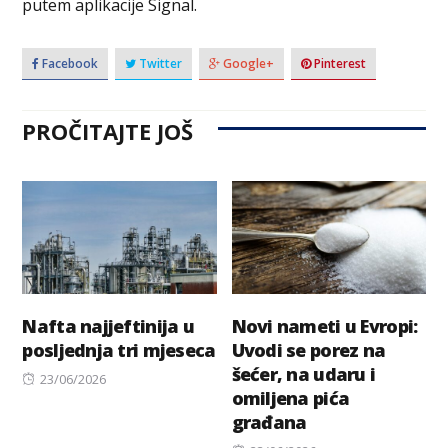
putem aplikacije Signal.
Facebook
Twitter
Google+
Pinterest
PROČITAJTE JOŠ
Nafta najjeftinija u
Novi nameti u Evropi:
posljednja tri mjeseca
Uvodi se porez na
šećer, na udaru i
Posted
23/06/2026
omiljena pića
on
građana