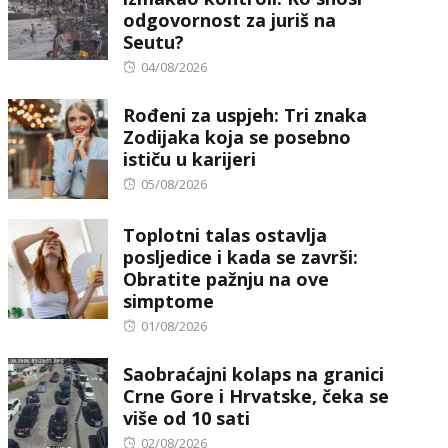
odgovornost za juriš na
Seutu?
Posted
04/08/2026
on
Rođeni za uspjeh: Tri znaka
Zodijaka koja se posebno
ističu u karijeri
Posted
05/08/2026
on
Toplotni talas ostavlja
posljedice i kada se završi:
Obratite pažnju na ove
simptome
Posted
01/08/2026
on
Saobraćajni kolaps na granici
Crne Gore i Hrvatske, čeka se
više od 10 sati
Posted
02/08/2026