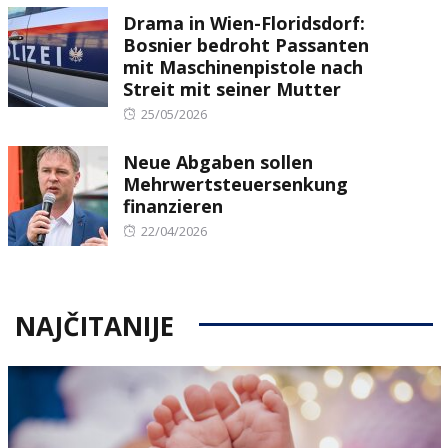
Drama in Wien-Floridsdorf:
Bosnier bedroht Passanten
mit Maschinenpistole nach
Streit mit seiner Mutter
Posted
25/05/2026
on
Neue Abgaben sollen
Mehrwertsteuersenkung
finanzieren
Posted
22/04/2026
on
NAJČITANIJE