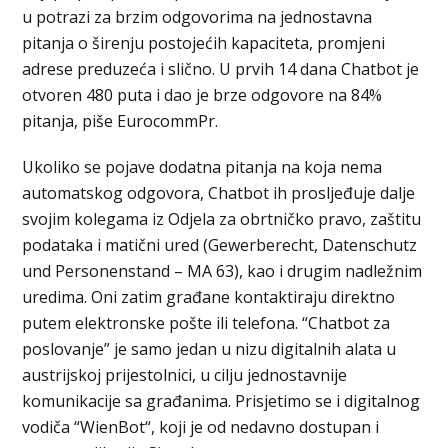
u potrazi za brzim odgovorima na jednostavna
pitanja o širenju postojećih kapaciteta, promjeni
adrese preduzeća i slično. U prvih 14 dana Chatbot je
otvoren 480 puta i dao je brze odgovore na 84%
pitanja, piše EurocommPr.
Ukoliko se pojave dodatna pitanja na koja nema
automatskog odgovora, Chatbot ih prosljeđuje dalje
svojim kolegama iz Odjela za obrtničko pravo, zaštitu
podataka i matični ured (Gewerberecht, Datenschutz
und Personenstand – MA 63), kao i drugim nadležnim
uredima. Oni zatim građane kontaktiraju direktno
putem elektronske pošte ili telefona. “Chatbot za
poslovanje” je samo jedan u nizu digitalnih alata u
austrijskoj prijestolnici, u cilju jednostavnije
komunikacije sa građanima. Prisjetimo se i digitalnog
vodiča “WienBot“, koji je od nedavno dostupan i