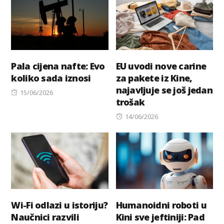
Pala cijena nafte: Evo
EU uvodi nove carine
koliko sada iznosi
za pakete iz Kine,
najavljuje se još jedan
Posted
15/06/2026
trošak
on
Posted
14/06/2026
on
Wi-Fi odlazi u istoriju?
Humanoidni roboti u
Naučnici razvili
Kini sve jeftiniji: Pad