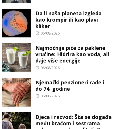
on
Da li naša planeta izgleda
kao krompir ili kao plavi
kliker
Posted
06/08/2026
on
Najmoćnije piće za paklene
vrućine: Hidrira kao voda, ali
daje više energije
Posted
06/08/2026
on
Njemački penzioneri rade i
do 74. godine
Posted
06/08/2026
on
Djeca i razvod: Šta se događa
među braćom i sestrama