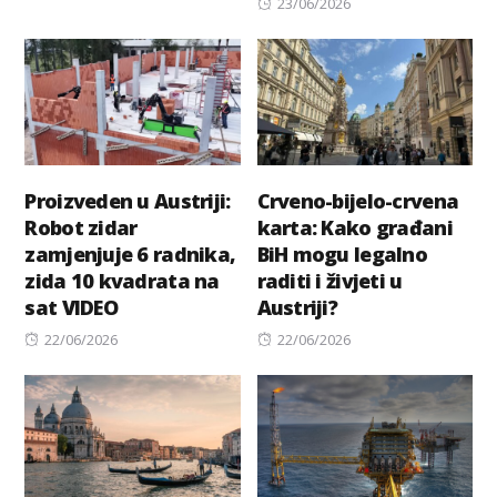
Posted
23/06/2026
on
Proizveden u Austriji:
Crveno-bijelo-crvena
Robot zidar
karta: Kako građani
zamjenjuje 6 radnika,
BiH mogu legalno
zida 10 kvadrata na
raditi i živjeti u
sat VIDEO
Austriji?
Posted
Posted
22/06/2026
22/06/2026
on
on