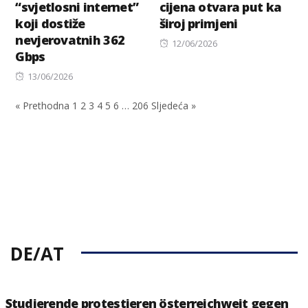
“svjetlosni internet”
cijena otvara put ka
koji dostiže
široj primjeni
nevjerovatnih 362
Posted
12/06/2026
Gbps
on
Posted
13/06/2026
on
« Prethodna
1
2
3
4
5
6
…
206
Sljedeća »
DE/AT
Studierende protestieren österreichweit gegen