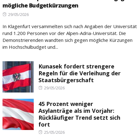
mögliche Budgetkürzungen
Posted
29/05/2026
on
In Klagenfurt versammelten sich nach Angaben der Universität
rund 1.200 Personen vor der Alpen-Adria-Universität. Die
Demonstrierenden wandten sich gegen mögliche Kürzungen
im Hochschulbudget und...
Kunasek fordert strengere
Regeln für die Verleihung der
Staatsbürgerschaft
Posted
29/05/2026
on
45 Prozent weniger
Asylanträge als im Vorjahr:
Rückläufiger Trend setzt sich
fort
Posted
25/05/2026
on