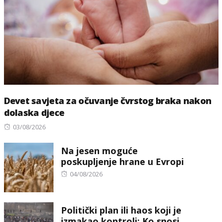
Devet savjeta za očuvanje čvrstog braka nakon
dolaska djece
Posted
03/08/2026
on
Na jesen moguće
poskupljenje hrane u Evropi
Posted
04/08/2026
on
Politički plan ili haos koji je
izmakao kontroli: Ko snosi