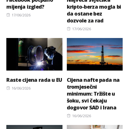
mijenja izgled?
kripto-berza mogla bi
da ostane bez
Posted
17/06/2026
dozvole za rad
on
Posted
17/06/2026
on
Raste cijena rada u EU
Cijena nafte pada na
tromjesečni
Posted
16/06/2026
minimum: Tržište u
on
šoku, svi čekaju
dogovor SAD i Irana
Posted
16/06/2026
on