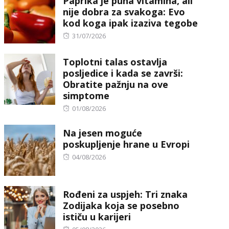
Paprika je puna vitamina, ali
nije dobra za svakoga: Evo
kod koga ipak izaziva tegobe
Posted
31/07/2026
on
Toplotni talas ostavlja
posljedice i kada se završi:
Obratite pažnju na ove
simptome
Posted
01/08/2026
on
Na jesen moguće
poskupljenje hrane u Evropi
Posted
04/08/2026
on
Rođeni za uspjeh: Tri znaka
Zodijaka koja se posebno
ističu u karijeri