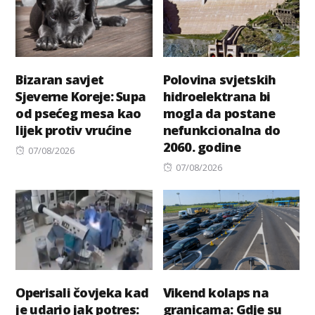
Bizaran savjet
Polovina svjetskih
Sjeverne Koreje: Supa
hidroelektrana bi
od psećeg mesa kao
mogla da postane
lijek protiv vrućine
nefunkcionalna do
2060. godine
Posted
07/08/2026
on
Posted
07/08/2026
on
Operisali čovjeka kad
Vikend kolaps na
je udario jak potres:
granicama: Gdje su