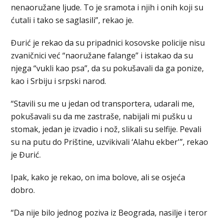
nenaoružane ljude. To je sramota i njih i onih koji su
ćutali i tako se saglasili”, rekao je.
Đurić je rekao da su pripadnici kosovske policije nisu
zvaničnici već “naoružane falange” i istakao da su
njega “vukli kao psa”, da su pokušavali da ga ponize,
kao i Srbiju i srpski narod.
“Stavili su me u jedan od transportera, udarali me,
pokušavali su da me zastraše, nabijali mi pušku u
stomak, jedan je izvadio i nož, slikali su selfije. Pevali
su na putu do Prištine, uzvikivali ‘Alahu ekber'”, rekao
je Đurić.
Ipak, kako je rekao, on ima bolove, ali se osjeća
dobro.
“Da nije bilo jednog poziva iz Beograda, nasilje i teror