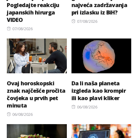
Pogledajte reakciju
najveća zadržavanja
japanskih hirurga
pri izlasku iz BiH?
VIDEO
Posted
07/08/2026
Posted
on
07/08/2026
on
Ovaj horoskopski
Da li naša planeta
znak najčešće pročita
izgleda kao krompir
čovjeka u prvih pet
ili kao plavi kliker
minuta
Posted
06/08/2026
Posted
on
06/08/2026
on