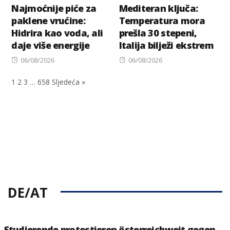
Najmoćnije piće za
Mediteran ključa:
paklene vrućine:
Temperatura mora
Hidrira kao voda, ali
prešla 30 stepeni,
daje više energije
Italija bilježi ekstrem
Posted
Posted
06/08/2026
06/08/2026
on
on
1
2
3
…
658
Sljedeća »
DE/AT
Studierende protestieren österreichweit gegen