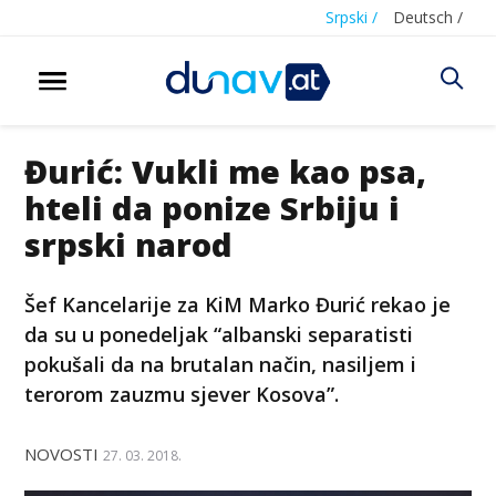
Srpski /
Deutsch /
Đurić: Vukli me kao psa,
hteli da ponize Srbiju i
srpski narod
Šef Kancelarije za KiM Marko Đurić rekao je
da su u ponedeljak “albanski separatisti
pokušali da na brutalan način, nasiljem i
terorom zauzmu sjever Kosova”.
NOVOSTI
27. 03. 2018.