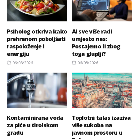
Psiholog otkriva kako
AI sve više radi
prehranom poboljšati
umjesto nas:
raspoloženje i
Postajemo li zbog
energiju
toga gluplji?
Posted
Posted
06/08/2026
06/08/2026
on
on
Kontaminirana voda
Toplotni talas izaziva
za piće u tirolskom
više sukoba na
gradu
javnom prostoru u