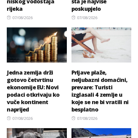
niskog vodostaja
šta je najviše
rijeka
poskupjelo
Posted
Posted
07/08/2026
07/08/2026
on
on
Jedna zemlja drži
Prljave plaže,
gotovo četvrtinu
neljubazni domaćini,
ekonomije EU: Novi
prevare: Turisti
podaci otkrivaju ko
izglasali 4 zemlje u
vuče kontinent
koje se ne bi vratili ni
naprijed
besplatno
Posted
Posted
07/08/2026
07/08/2026
on
on