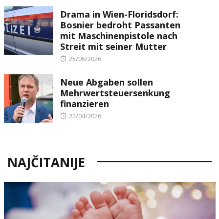
on
Drama in Wien-Floridsdorf:
Bosnier bedroht Passanten
mit Maschinenpistole nach
Streit mit seiner Mutter
Posted
25/05/2026
on
Neue Abgaben sollen
Mehrwertsteuersenkung
finanzieren
Posted
22/04/2026
on
NAJČITANIJE