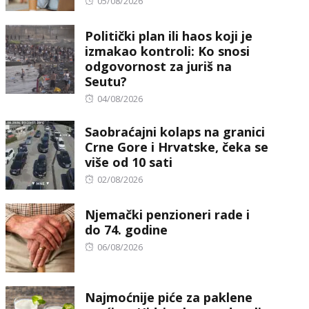
Posted
05/08/2026
on
Politički plan ili haos koji je
izmakao kontroli: Ko snosi
odgovornost za juriš na
Seutu?
Posted
04/08/2026
on
Saobraćajni kolaps na granici
Crne Gore i Hrvatske, čeka se
više od 10 sati
Posted
02/08/2026
on
Njemački penzioneri rade i
do 74. godine
Posted
06/08/2026
on
Najmoćnije piće za paklene