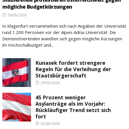
mögliche Budgetkürzungen
Posted
29/05/2026
on
In Klagenfurt versammelten sich nach Angaben der Universität
rund 1.200 Personen vor der Alpen-Adria-Universität. Die
Demonstrierenden wandten sich gegen mögliche Kürzungen
im Hochschulbudget und...
Kunasek fordert strengere
Regeln für die Verleihung der
Staatsbürgerschaft
Posted
29/05/2026
on
45 Prozent weniger
Asylanträge als im Vorjahr:
Rückläufiger Trend setzt sich
fort
Posted
25/05/2026