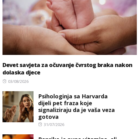
Devet savjeta za očuvanje čvrstog braka nakon
dolaska djece
Posted
03/08/2026
on
Psihologinja sa Harvarda
dijeli pet fraza koje
signaliziraju da je vaša veza
gotova
Posted
31/07/2026
on