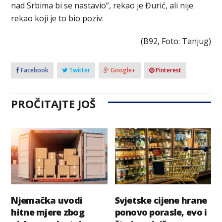
nad Srbima bi se nastavio”, rekao je Đurić, ali nije
rekao koji je to bio poziv.
(B92, Foto: Tanjug)
Facebook
Twitter
Google+
Pinterest
PROČITAJTE JOŠ
Njemačka uvodi
Svjetske cijene hrane
hitne mjere zbog
ponovo porasle, evo i