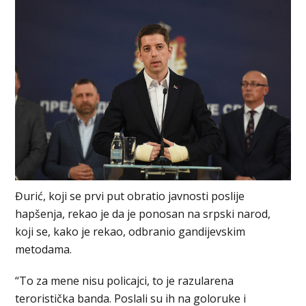
Đurić, koji se prvi put obratio javnosti poslije
hapšenja, rekao je da je ponosan na srpski narod,
koji se, kako je rekao, odbranio gandijevskim
metodama.
“To za mene nisu policajci, to je razularena
teroristička banda. Poslali su ih na goloruke i