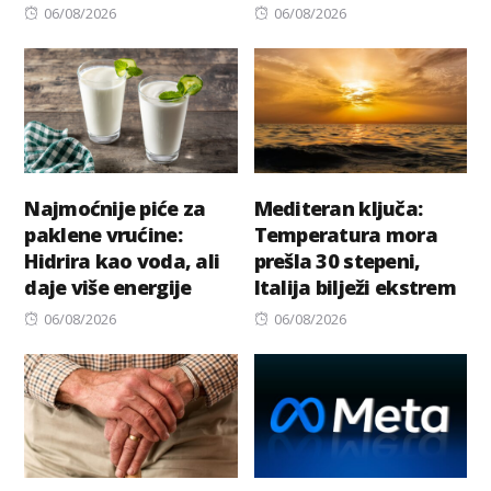
Posted
Posted
06/08/2026
06/08/2026
on
on
Najmoćnije piće za
Mediteran ključa:
paklene vrućine:
Temperatura mora
Hidrira kao voda, ali
prešla 30 stepeni,
daje više energije
Italija bilježi ekstrem
Posted
Posted
06/08/2026
06/08/2026
on
on