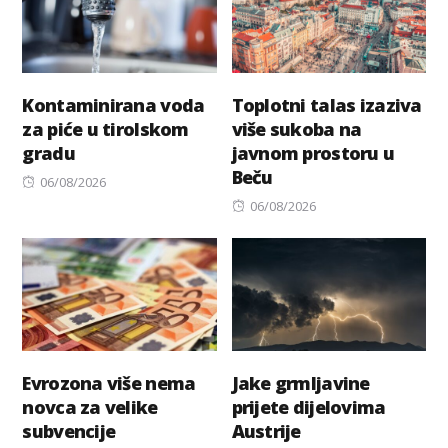
Kontaminirana voda
Toplotni talas izaziva
za piće u tirolskom
više sukoba na
gradu
javnom prostoru u
Beču
Posted
06/08/2026
on
Posted
06/08/2026
on
Evrozona više nema
Jake grmljavine
novca za velike
prijete dijelovima
subvencije
Austrije