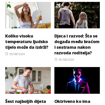
Koliko visoku
Djeca i razvod: Šta se
temperaturu ljudsko
događa među braćom
tijelo može da izdrži?
i sestrama nakon
razvoda roditelja?
Posted
05/08/2026
on
Posted
05/08/2026
on
Šest najboljih dijeta
Oktriveno ko ima