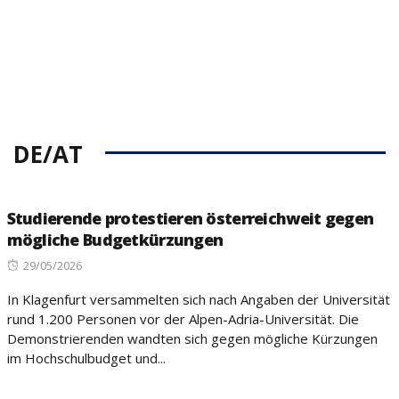
DE/AT
Studierende protestieren österreichweit gegen
mögliche Budgetkürzungen
Posted
29/05/2026
on
In Klagenfurt versammelten sich nach Angaben der Universität
rund 1.200 Personen vor der Alpen-Adria-Universität. Die
Demonstrierenden wandten sich gegen mögliche Kürzungen
im Hochschulbudget und...