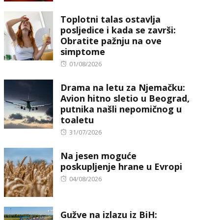
on
Toplotni talas ostavlja
posljedice i kada se završi:
Obratite pažnju na ove
simptome
Posted
01/08/2026
on
Drama na letu za Njemačku:
Avion hitno sletio u Beograd,
putnika našli nepomičnog u
toaletu
Posted
31/07/2026
on
Na jesen moguće
poskupljenje hrane u Evropi
Posted
04/08/2026
on
Gužve na izlazu iz BiH: