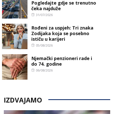
Pogledajte gdje se trenutno
čeka najduže
Posted
31/07/2026
on
Rođeni za uspjeh: Tri znaka
Zodijaka koja se posebno
ističu u karijeri
Posted
05/08/2026
on
Njemački penzioneri rade i
do 74. godine
Posted
06/08/2026
on
IZDVAJAMO