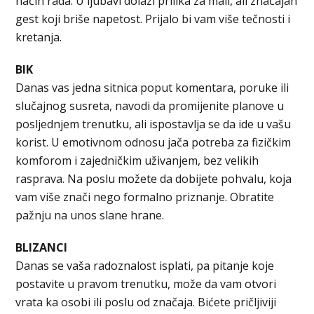
način rada. U ljubavi dolazi prilika za mali, ali značajan
gest koji briše napetost. Prijalo bi vam više tečnosti i
kretanja.
BIK
Danas vas jedna sitnica poput komentara, poruke ili
slučajnog susreta, navodi da promijenite planove u
posljednjem trenutku, ali ispostavlja se da ide u vašu
korist. U emotivnom odnosu jača potreba za fizičkim
komforom i zajedničkim uživanjem, bez velikih
rasprava. Na poslu možete da dobijete pohvalu, koja
vam više znači nego formalno priznanje. Obratite
pažnju na unos slane hrane.
BLIZANCI
Danas se vaša radoznalost isplati, pa pitanje koje
postavite u pravom trenutku, može da vam otvori
vrata ka osobi ili poslu od značaja. Bićete pričljiviji