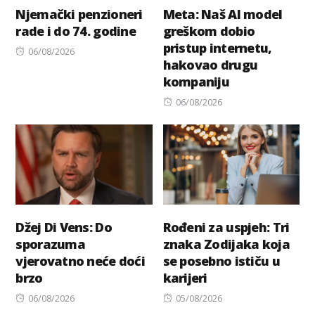
Njemački penzioneri
Meta: Naš AI model
rade i do 74. godine
greškom dobio
pristup internetu,
Posted
06/08/2026
hakovao drugu
on
kompaniju
Posted
06/08/2026
on
Džej Di Vens: Do
Rođeni za uspjeh: Tri
sporazuma
znaka Zodijaka koja
vjerovatno neće doći
se posebno ističu u
brzo
karijeri
Posted
Posted
06/08/2026
05/08/2026
on
on