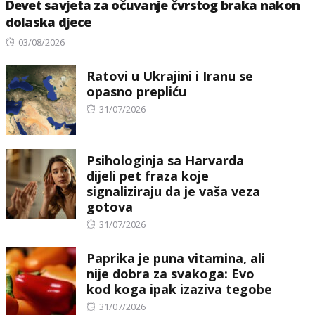
Devet savjeta za očuvanje čvrstog braka nakon
dolaska djece
Posted
03/08/2026
on
Ratovi u Ukrajini i Iranu se
opasno prepliću
Posted
31/07/2026
on
Psihologinja sa Harvarda
dijeli pet fraza koje
signaliziraju da je vaša veza
gotova
Posted
31/07/2026
on
Paprika je puna vitamina, ali
nije dobra za svakoga: Evo
kod koga ipak izaziva tegobe
Posted
31/07/2026