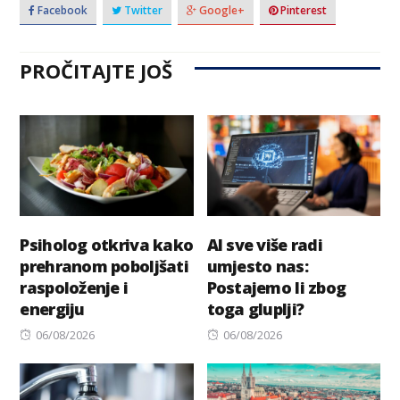
Facebook
Twitter
Google+
Pinterest
PROČITAJTE JOŠ
Psiholog otkriva kako
AI sve više radi
prehranom poboljšati
umjesto nas:
raspoloženje i
Postajemo li zbog
energiju
toga gluplji?
Posted
Posted
06/08/2026
06/08/2026
on
on