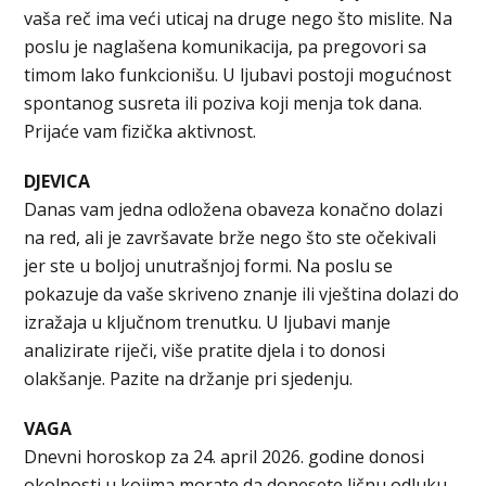
vaša reč ima veći uticaj na druge nego što mislite. Na
poslu je naglašena komunikacija, pa pregovori sa
timom lako funkcionišu. U ljubavi postoji mogućnost
spontanog susreta ili poziva koji menja tok dana.
Prijaće vam fizička aktivnost.
DJEVICA
Danas vam jedna odložena obaveza konačno dolazi
na red, ali je završavate brže nego što ste očekivali
jer ste u boljoj unutrašnjoj formi. Na poslu se
pokazuje da vaše skriveno znanje ili vještina dolazi do
izražaja u ključnom trenutku. U ljubavi manje
analizirate riječi, više pratite djela i to donosi
olakšanje. Pazite na držanje pri sjedenju.
VAGA
Dnevni horoskop za 24. april 2026. godine donosi
okolnosti u kojima morate da donesete ličnu odluku,