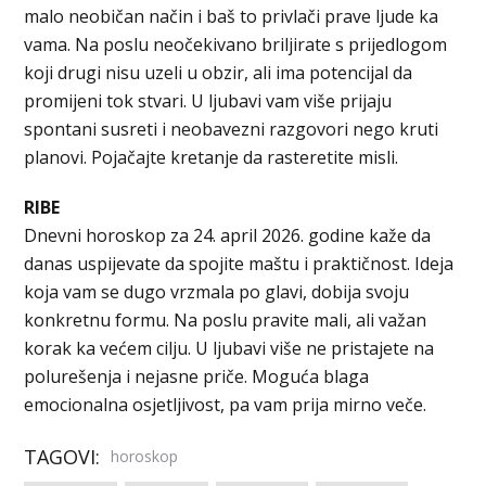
malo neobičan način i baš to privlači prave ljude ka
vama. Na poslu neočekivano briljirate s prijedlogom
koji drugi nisu uzeli u obzir, ali ima potencijal da
promijeni tok stvari. U ljubavi vam više prijaju
spontani susreti i neobavezni razgovori nego kruti
planovi. Pojačajte kretanje da rasteretite misli.
RIBE
Dnevni horoskop za 24. april 2026. godine kaže da
danas uspijevate da spojite maštu i praktičnost. Ideja
koja vam se dugo vrzmala po glavi, dobija svoju
konkretnu formu. Na poslu pravite mali, ali važan
korak ka većem cilju. U ljubavi više ne pristajete na
polurešenja i nejasne priče. Moguća blaga
emocionalna osjetljivost, pa vam prija mirno veče.
TAGOVI:
horoskop