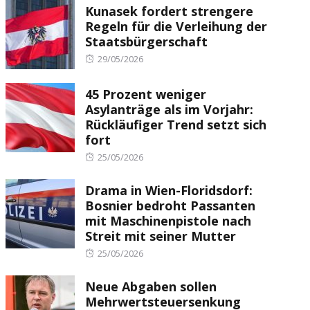
Kunasek fordert strengere
Regeln für die Verleihung der
Staatsbürgerschaft
Posted
29/05/2026
on
45 Prozent weniger
Asylanträge als im Vorjahr:
Rückläufiger Trend setzt sich
fort
Posted
25/05/2026
on
Drama in Wien-Floridsdorf:
Bosnier bedroht Passanten
mit Maschinenpistole nach
Streit mit seiner Mutter
Posted
25/05/2026
on
Neue Abgaben sollen
Mehrwertsteuersenkung