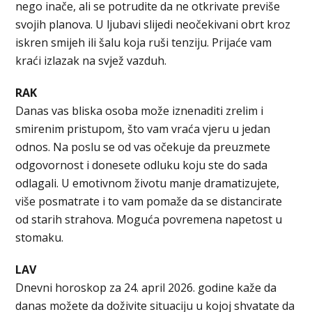
nego inače, ali se potrudite da ne otkrivate previše
svojih planova. U ljubavi slijedi neočekivani obrt kroz
iskren smijeh ili šalu koja ruši tenziju. Prijaće vam
kraći izlazak na svjež vazduh.
RAK
Danas vas bliska osoba može iznenaditi zrelim i
smirenim pristupom, što vam vraća vjeru u jedan
odnos. Na poslu se od vas očekuje da preuzmete
odgovornost i donesete odluku koju ste do sada
odlagali. U emotivnom životu manje dramatizujete,
više posmatrate i to vam pomaže da se distancirate
od starih strahova. Moguća povremena napetost u
stomaku.
LAV
Dnevni horoskop za 24. april 2026. godine kaže da
danas možete da doživite situaciju u kojoj shvatate da