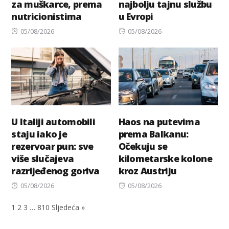
za muškarce, prema
najbolju tajnu službu
nutricionistima
u Evropi
Posted
Posted
05/08/2026
05/08/2026
on
on
U Italiji automobili
Haos na putevima
staju iako je
prema Balkanu:
rezervoar pun: sve
Očekuju se
više slučajeva
kilometarske kolone
razrijeđenog goriva
kroz Austriju
Posted
Posted
05/08/2026
05/08/2026
on
on
1
2
3
…
810
Sljedeća »