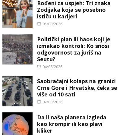
Rođeni za uspjeh: Tri znaka
Zodijaka koja se posebno
ističu u karijeri
Posted
05/08/2026
on
Politički plan ili haos koji je
izmakao kontroli: Ko snosi
odgovornost za juriš na
Seutu?
Posted
04/08/2026
on
Saobraćajni kolaps na granici
Crne Gore i Hrvatske, čeka se
više od 10 sati
Posted
02/08/2026
on
Da li naša planeta izgleda
kao krompir ili kao plavi
kliker