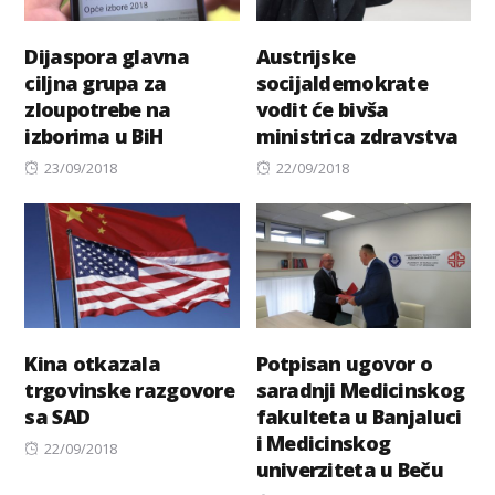
Dijaspora glavna
Austrijske
ciljna grupa za
socijaldemokrate
zloupotrebe na
vodit će bivša
izborima u BiH
ministrica zdravstva
Posted
Posted
23/09/2018
22/09/2018
on
on
Kina otkazala
Potpisan ugovor o
trgovinske razgovore
saradnji Medicinskog
sa SAD
fakulteta u Banjaluci
i Medicinskog
Posted
22/09/2018
univerziteta u Beču
on