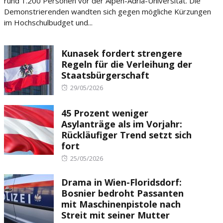
rund 1.200 Personen vor der Alpen-Adria-Universität. Die
Demonstrierenden wandten sich gegen mögliche Kürzungen
im Hochschulbudget und...
Kunasek fordert strengere
Regeln für die Verleihung der
Staatsbürgerschaft
Posted
29/05/2026
on
45 Prozent weniger
Asylanträge als im Vorjahr:
Rückläufiger Trend setzt sich
fort
Posted
25/05/2026
on
Drama in Wien-Floridsdorf:
Bosnier bedroht Passanten
mit Maschinenpistole nach
Streit mit seiner Mutter