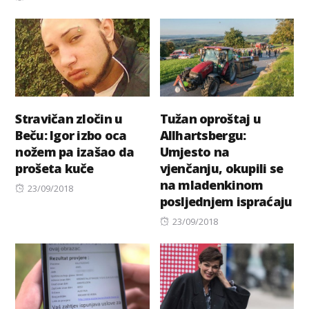
on
Stravičan zločin u
Tužan oproštaj u
Beču: Igor izbo oca
Allhartsbergu:
nožem pa izašao da
Umjesto na
prošeta kuče
vjenčanju, okupili se
na mladenkinom
Posted
23/09/2018
posljednjem ispraćaju
on
Posted
23/09/2018
on