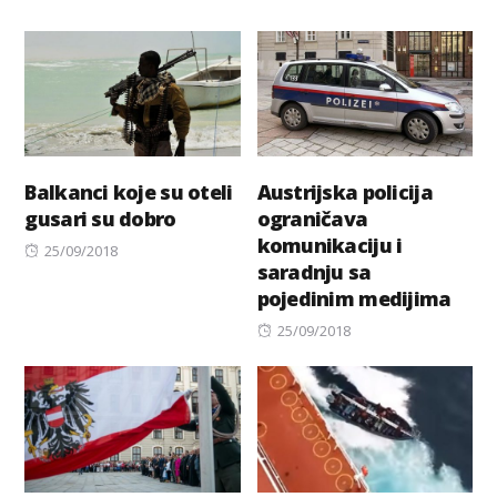
Balkanci koje su oteli
Austrijska policija
gusari su dobro
ograničava
komunikaciju i
Posted
25/09/2018
saradnju sa
on
pojedinim medijima
Posted
25/09/2018
on