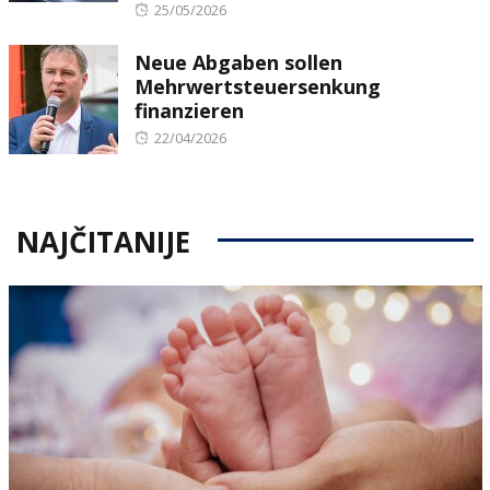
Posted
25/05/2026
on
Neue Abgaben sollen
Mehrwertsteuersenkung
finanzieren
Posted
22/04/2026
on
NAJČITANIJE