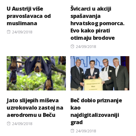
U Austriji više
Švicarci u akciji
pravoslavaca od
spašavanja
muslimana
hrvatskog pomorca.
Evo kako pirati
Posted
24/09/2018
otimaju brodove
on
Posted
24/09/2018
on
Jato slijepih miševa
Beč dobio priznanje
uzrokovalo zastoj na
kao
aerodromu u Beču
najdigitalizovaniji
grad
Posted
24/09/2018
on
Posted
24/09/2018