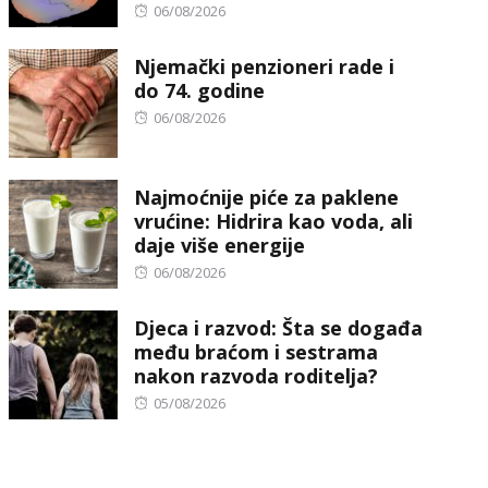
Posted
06/08/2026
on
Njemački penzioneri rade i
do 74. godine
Posted
06/08/2026
on
Najmoćnije piće za paklene
vrućine: Hidrira kao voda, ali
daje više energije
Posted
06/08/2026
on
Djeca i razvod: Šta se događa
među braćom i sestrama
nakon razvoda roditelja?
Posted
05/08/2026
on