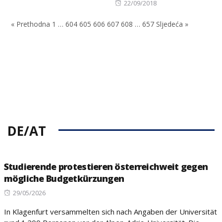
Posted
22/09/2018
on
« Prethodna
1
…
604
605
606
607
608
…
657
Sljedeća »
DE/AT
Studierende protestieren österreichweit gegen
mögliche Budgetkürzungen
Posted
29/05/2026
on
In Klagenfurt versammelten sich nach Angaben der Universität