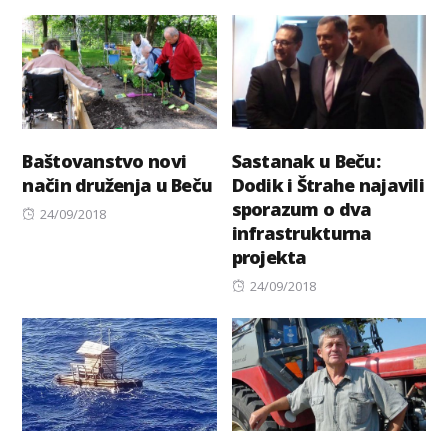
on
Baštovanstvo novi
Sastanak u Beču:
način druženja u Beču
Dodik i Štrahe najavili
sporazum o dva
Posted
24/09/2018
infrastrukturna
on
projekta
Posted
24/09/2018
on