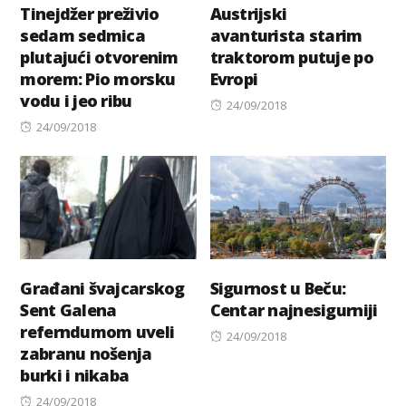
Tinejdžer preživio
Austrijski
sedam sedmica
avanturista starim
plutajući otvorenim
traktorom putuje po
morem: Pio morsku
Evropi
vodu i jeo ribu
Posted
24/09/2018
Posted
on
24/09/2018
on
Građani švajcarskog
Sigurnost u Beču:
Sent Galena
Centar najnesigurniji
referndumom uveli
Posted
24/09/2018
zabranu nošenja
on
burki i nikaba
Posted
24/09/2018