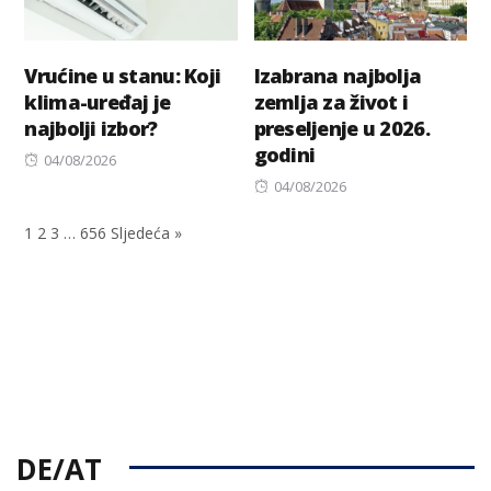
Vrućine u stanu: Koji
Izabrana najbolja
klima-uređaj je
zemlja za život i
najbolji izbor?
preseljenje u 2026.
godini
Posted
04/08/2026
on
Posted
04/08/2026
on
1
2
3
…
656
Sljedeća »
DE/AT