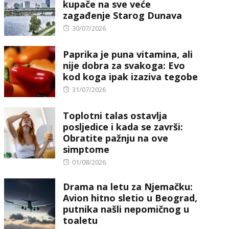
kupače na sve veće
zagađenje Starog Dunava
Posted
30/07/2026
on
Paprika je puna vitamina, ali
nije dobra za svakoga: Evo
kod koga ipak izaziva tegobe
Posted
31/07/2026
on
Toplotni talas ostavlja
posljedice i kada se završi:
Obratite pažnju na ove
simptome
Posted
01/08/2026
on
Drama na letu za Njemačku:
Avion hitno sletio u Beograd,
putnika našli nepomičnog u
toaletu