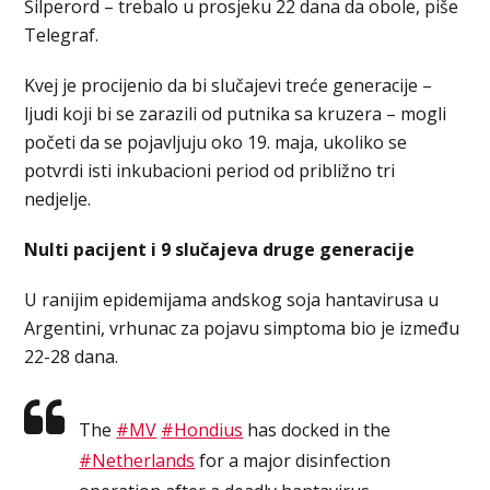
Šilperord – trebalo u prosjeku 22 dana da obole, piše
Telegraf.
Kvej je procijenio da bi slučajevi treće generacije –
ljudi koji bi se zarazili od putnika sa kruzera – mogli
početi da se pojavljuju oko 19. maja, ukoliko se
potvrdi isti inkubacioni period od približno tri
nedjelje.
Nulti pacijent i 9 slučajeva druge generacije
U ranijim epidemijama andskog soja hantavirusa u
Argentini, vrhunac za pojavu simptoma bio je između
22-28 dana.
The
#MV
#Hondius
has docked in the
#Netherlands
for a major disinfection