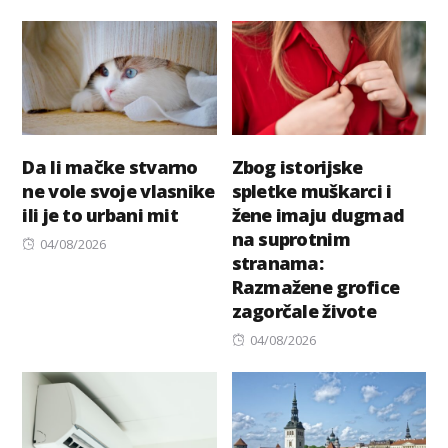
on
Da li mačke stvarno
Zbog istorijske
ne vole svoje vlasnike
spletke muškarci i
ili je to urbani mit
žene imaju dugmad
na suprotnim
Posted
04/08/2026
stranama:
on
Razmažene grofice
zagorčale živote
Posted
04/08/2026
on