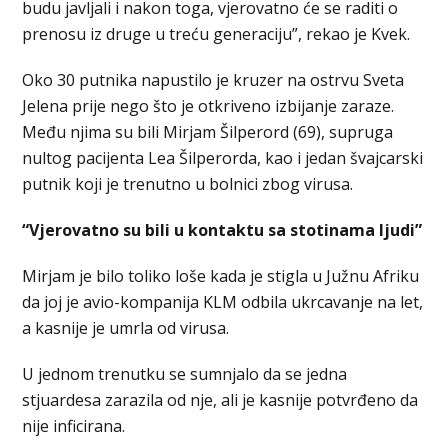
budu javljali i nakon toga, vjerovatno će se raditi o
prenosu iz druge u treću generaciju”, rekao je Kvek.
Oko 30 putnika napustilo je kruzer na ostrvu Sveta
Jelena prije nego što je otkriveno izbijanje zaraze.
Među njima su bili Mirjam Šilperord (69), supruga
nultog pacijenta Lea Šilperorda, kao i jedan švajcarski
putnik koji je trenutno u bolnici zbog virusa.
“Vjerovatno su bili u kontaktu sa stotinama ljudi”
Mirjam je bilo toliko loše kada je stigla u Južnu Afriku
da joj je avio-kompanija KLM odbila ukrcavanje na let,
a kasnije je umrla od virusa.
U jednom trenutku se sumnjalo da se jedna
stjuardesa zarazila od nje, ali je kasnije potvrđeno da
nije inficirana.