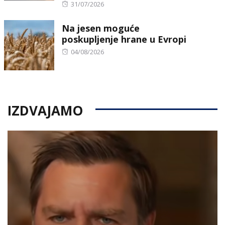
Posted
31/07/2026
on
Na jesen moguće
poskupljenje hrane u Evropi
Posted
04/08/2026
on
IZDVAJAMO