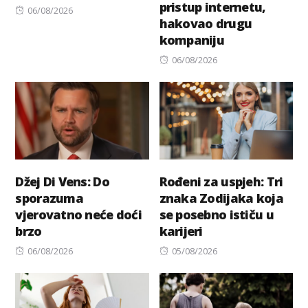
pristup internetu,
Posted
06/08/2026
hakovao drugu
on
kompaniju
Posted
06/08/2026
on
Džej Di Vens: Do
Rođeni za uspjeh: Tri
sporazuma
znaka Zodijaka koja
vjerovatno neće doći
se posebno ističu u
brzo
karijeri
Posted
Posted
06/08/2026
05/08/2026
on
on