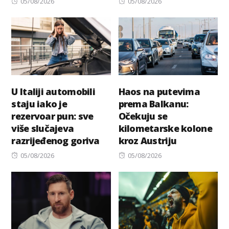
Posted
Posted
05/08/2026
05/08/2026
on
on
U Italiji automobili
Haos na putevima
staju iako je
prema Balkanu:
rezervoar pun: sve
Očekuju se
više slučajeva
kilometarske kolone
razrijeđenog goriva
kroz Austriju
Posted
Posted
05/08/2026
05/08/2026
on
on