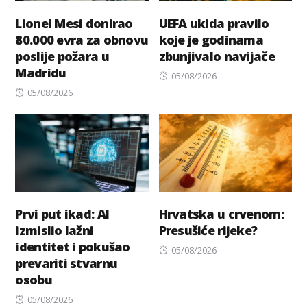
Lionel Mesi donirao
UEFA ukida pravilo
80.000 evra za obnovu
koje je godinama
poslije požara u
zbunjivalo navijače
Madridu
Posted
05/08/2026
Posted
on
05/08/2026
on
Prvi put ikad: AI
Hrvatska u crvenom:
izmislio lažni
Presušiće rijeke?
identitet i pokušao
Posted
05/08/2026
prevariti stvarnu
on
osobu
Posted
05/08/2026