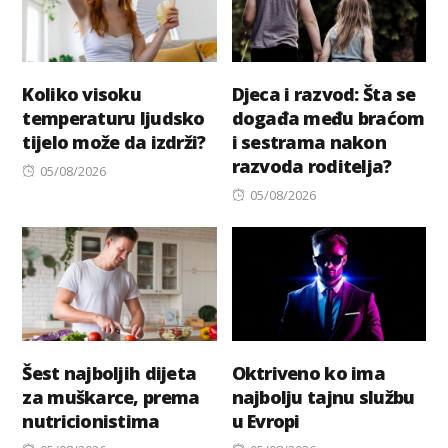
Koliko visoku
Djeca i razvod: Šta se
temperaturu ljudsko
događa među braćom
tijelo može da izdrži?
i sestrama nakon
razvoda roditelja?
Posted
05/08/2026
on
Posted
05/08/2026
on
Šest najboljih dijeta
Oktriveno ko ima
za muškarce, prema
najbolju tajnu službu
nutricionistima
u Evropi