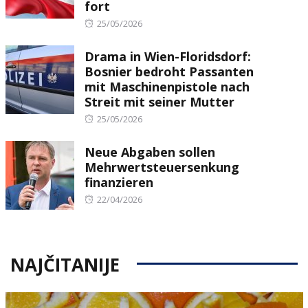
fort
Posted
25/05/2026
on
Drama in Wien-Floridsdorf:
Bosnier bedroht Passanten
mit Maschinenpistole nach
Streit mit seiner Mutter
Posted
25/05/2026
on
Neue Abgaben sollen
Mehrwertsteuersenkung
finanzieren
Posted
22/04/2026
on
NAJČITANIJE