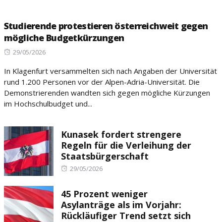
Studierende protestieren österreichweit gegen
mögliche Budgetkürzungen
Posted
29/05/2026
on
In Klagenfurt versammelten sich nach Angaben der Universität
rund 1.200 Personen vor der Alpen-Adria-Universität. Die
Demonstrierenden wandten sich gegen mögliche Kürzungen
im Hochschulbudget und...
Kunasek fordert strengere
Regeln für die Verleihung der
Staatsbürgerschaft
Posted
29/05/2026
on
45 Prozent weniger
Asylanträge als im Vorjahr:
Rückläufiger Trend setzt sich