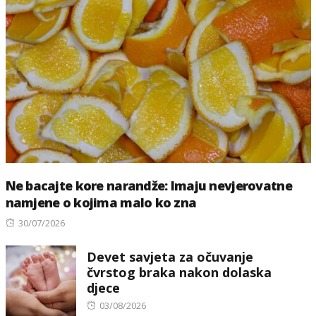
Ne bacajte kore narandže: Imaju nevjerovatne
namjene o kojima malo ko zna
Posted
30/07/2026
on
Devet savjeta za očuvanje
čvrstog braka nakon dolaska
djece
Posted
03/08/2026