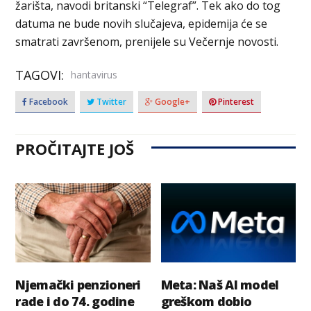
žarišta, navodi britanski “Telegraf”. Tek ako do tog
datuma ne bude novih slučajeva, epidemija će se
smatrati završenom, prenijele su Večernje novosti.
TAGOVI:
hantavirus
Facebook
Twitter
Google+
Pinterest
PROČITAJTE JOŠ
Njemački penzioneri
Meta: Naš AI model
rade i do 74. godine
greškom dobio