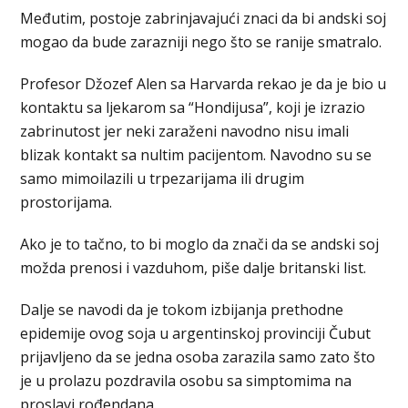
Međutim, postoje zabrinjavajući znaci da bi andski soj
mogao da bude zarazniji nego što se ranije smatralo.
Profesor Džozef Alen sa Harvarda rekao je da je bio u
kontaktu sa ljekarom sa “Hondijusa”, koji je izrazio
zabrinutost jer neki zaraženi navodno nisu imali
blizak kontakt sa nultim pacijentom. Navodno su se
samo mimoilazili u trpezarijama ili drugim
prostorijama.
Ako je to tačno, to bi moglo da znači da se andski soj
možda prenosi i vazduhom, piše dalje britanski list.
Dalje se navodi da je tokom izbijanja prethodne
epidemije ovog soja u argentinskoj provinciji Čubut
prijavljeno da se jedna osoba zarazila samo zato što
je u prolazu pozdravila osobu sa simptomima na
proslavi rođendana.