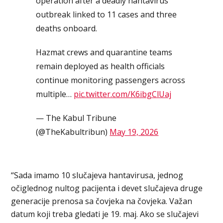
operation after a deadly hantavirus
outbreak linked to 11 cases and three
deaths onboard.
Hazmat crews and quarantine teams
remain deployed as health officials
continue monitoring passengers across
multiple…
pic.twitter.com/K6ibgClUaj
— The Kabul Tribune
(@TheKabultribun)
May 19, 2026
“Sada imamo 10 slučajeva hantavirusa, jednog
očiglednog nultog pacijenta i devet slučajeva druge
generacije prenosa sa čovjeka na čovjeka. Važan
datum koji treba gledati je 19. maj. Ako se slučajevi