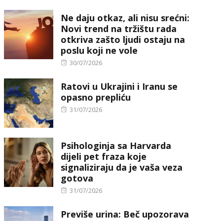
on
Ne daju otkaz, ali nisu srećni:
Novi trend na tržištu rada
otkriva zašto ljudi ostaju na
poslu koji ne vole
Posted
30/07/2026
on
Ratovi u Ukrajini i Iranu se
opasno prepliću
Posted
31/07/2026
on
Psihologinja sa Harvarda
dijeli pet fraza koje
signaliziraju da je vaša veza
gotova
Posted
31/07/2026
on
Previše urina: Beč upozorava