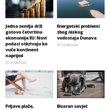
Jedna zemlja drži
Energetski problemi
gotovo četvrtinu
zbog niskog
ekonomije EU: Novi
vodostaja Dunava
podaci otkrivaju ko
Posted
07/08/2026
vuče kontinent
on
naprijed
Posted
07/08/2026
on
Prljave plaže,
Bizaran savjet