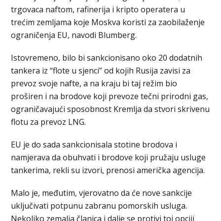
trgovaca naftom, rafinerija i kripto operatera u
trećim zemljama koje Moskva koristi za zaobilaženje
ograničenja EU, navodi Blumberg.
Istovremeno, bilo bi sankcionisano oko 20 dodatnih
tankera iz “flote u sјenci” od kojih Rusija zavisi za
prevoz svoje nafte, a na kraju bi taj režim bio
proširen i na brodove koji prevoze tečni prirodni gas,
ograničavajući sposobnost Kremlja da stvori skrivenu
flotu za prevoz LNG.
EU je do sada sankcionisala stotine brodova i
namјerava da obuhvati i brodove koji pružaju usluge
tankerima, rekli su izvori, prenosi američka agencija.
Malo je, međutim, vјerovatno da će nove sankcije
uključivati potpunu zabranu pomorskih usluga.
Nekoliko zemalja članica i dalje se protivi toj opciji