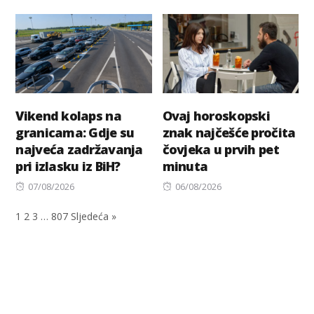
on
on
Vikend kolaps na
Ovaj horoskopski
granicama: Gdje su
znak najčešće pročita
najveća zadržavanja
čovjeka u prvih pet
pri izlasku iz BiH?
minuta
Posted
Posted
07/08/2026
06/08/2026
on
on
1
2
3
…
807
Sljedeća »