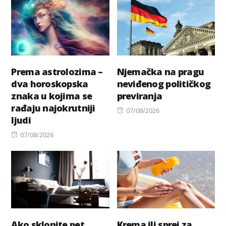
Prema astrolozima –
Njemačka na pragu
dva horoskopska
neviđenog političkog
znaka u kojima se
previranja
rađaju najokrutniji
Posted
07/08/2026
ljudi
on
Posted
07/08/2026
on
Ako sklonite pet
Krema ili sprej za