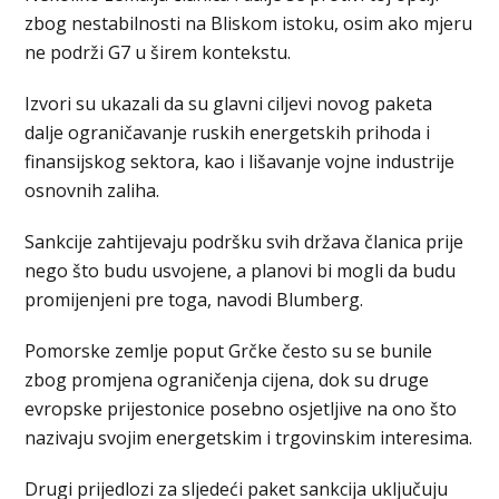
zbog nestabilnosti na Bliskom istoku, osim ako mјeru
ne podrži G7 u širem kontekstu.
Izvori su ukazali da su glavni ciljevi novog paketa
dalje ograničavanje ruskih energetskih prihoda i
finansijskog sektora, kao i lišavanje vojne industrije
osnovnih zaliha.
Sankcije zahtiјevaju podršku svih država članica priјe
nego što budu usvojene, a planovi bi mogli da budu
promiјenjeni pre toga, navodi Blumberg.
Pomorske zemlje poput Grčke često su se bunile
zbog promјena ograničenja ciјena, dok su druge
evropske priјestonice posebno osјetljive na ono što
nazivaju svojim energetskim i trgovinskim interesima.
Drugi priјedlozi za slјedeći paket sankcija uključuju