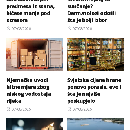
predmeta iz stana,
sunčanje?
bićete manje pod
Dermatolozi otkrili
stresom
šta je bolji izbor
Posted
Posted
07/08/2026
07/08/2026
on
on
Njemačka uvodi
Svjetske cijene hrane
hitne mjere zbog
ponovo porasle, evo i
niskog vodostaja
šta je najviše
rijeka
poskupjelo
Posted
Posted
07/08/2026
07/08/2026
on
on