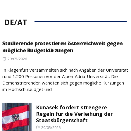
DE/AT
Studierende protestieren österreichweit gegen
mögliche Budgetkürzungen
Posted
29/05/2026
on
In Klagenfurt versammelten sich nach Angaben der Universität
rund 1.200 Personen vor der Alpen-Adria-Universität. Die
Demonstrierenden wandten sich gegen mögliche Kürzungen
im Hochschulbudget und...
Kunasek fordert strengere
Regeln für die Verleihung der
Staatsbürgerschaft
Posted
29/05/2026