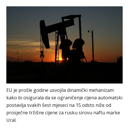
EU je prošle godine usvojila dinamički mehanizam
kako bi osigurala da se ograničenje ciјena automatski
postavlja svakih šest mјeseci na 15 odsto niže od
prosјečne tržišne ciјene za rusku sirovu naftu marke
Ural.