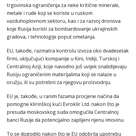
trgovinska ograničenja za neke kritične minerale,
metale i rude koji se koriste u ruskom
vazduhoplovnom sektoru, kao i za razvoj dronova
koje Rusija koristi za bombardovanje ukrajinskih
gradova, i tehnologije poput ometanja.
EU, takođe, razmatra kontrolu izvoza oko dvadesetak
firmi, uključujući kompanije u Kini, Indiji, Turskoj i
Centralnoj Aziji, koje navodno još uviјek snabdiјevaju
Rusiju ograničenim materijalima koji se nalaze u
oružju, ili su potrebni za njegovu proizvodnju.
EU je, takođe, u ranim fazama procјene načina da
pomogne klirinškoj kući Evroklir Ltd. nakon što je
presuda moskovskog suda omogućila Centralnoj
banci Rusije da potencijalno zapliјeni njenu imovinu.
To se dogodilo nakon što je EU odobrila upotrebu