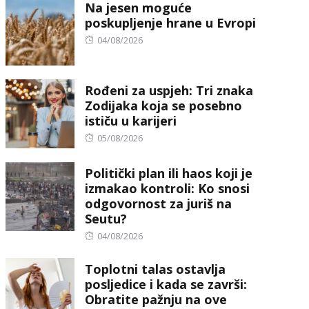
Na jesen moguće
poskupljenje hrane u Evropi
Posted
04/08/2026
on
Rođeni za uspjeh: Tri znaka
Zodijaka koja se posebno
ističu u karijeri
Posted
05/08/2026
on
Politički plan ili haos koji je
izmakao kontroli: Ko snosi
odgovornost za juriš na
Seutu?
Posted
04/08/2026
on
Toplotni talas ostavlja
posljedice i kada se završi:
Obratite pažnju na ove