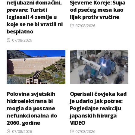
neljubazni domaćini,
Sjeverne Koreje: Supa
prevare: Turisti
od psećeg mesa kao
izglasali 4 zemlje u
lijek protiv vrućine
koje se ne bi vratili ni
Posted
07/08/2026
besplatno
on
Posted
07/08/2026
on
Polovina svjetskih
Operisali čovjeka kad
hidroelektrana bi
je udario jak potres:
mogla da postane
Pogledajte reakciju
nefunkcionalna do
japanskih hirurga
2060. godine
VIDEO
Posted
Posted
07/08/2026
07/08/2026