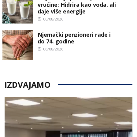
vrućine: Hidrira kao voda, ali
daje više energije
Posted
06/08/2026
on
Njemački penzioneri rade i
do 74. godine
Posted
06/08/2026
on
IZDVAJAMO