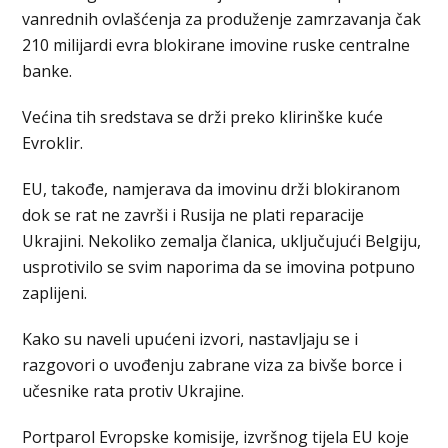
vanrednih ovlašćenja za produženje zamrzavanja čak
210 milijardi evra blokirane imovine ruske centralne
banke.
Većina tih sredstava se drži preko klirinške kuće
Evroklir.
EU, takođe, namјerava da imovinu drži blokiranom
dok se rat ne završi i Rusija ne plati reparacije
Ukrajini. Nekoliko zemalja članica, uključujući Belgiju,
usprotivilo se svim naporima da se imovina potpuno
zapliјeni.
Kako su naveli upućeni izvori, nastavljaju se i
razgovori o uvođenju zabrane viza za bivše borce i
učesnike rata protiv Ukrajine.
Portparol Evropske komisije, izvršnog tiјela EU koje