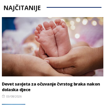
NAJČITANIJE
Devet savjeta za očuvanje čvrstog braka nakon
dolaska djece
Posted
03/08/2026
on