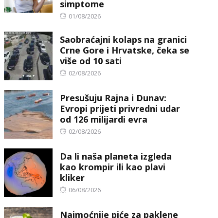
simptome
Posted
01/08/2026
on
Saobraćajni kolaps na granici
Crne Gore i Hrvatske, čeka se
više od 10 sati
Posted
02/08/2026
on
Presušuju Rajna i Dunav:
Evropi prijeti privredni udar
od 126 milijardi evra
Posted
02/08/2026
on
Da li naša planeta izgleda
kao krompir ili kao plavi
kliker
Posted
06/08/2026
on
Najmoćnije piće za paklene