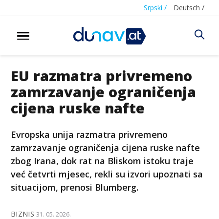
Srpski /
Deutsch /
EU razmatra privremeno
zamrzavanje ograničenja
ciјena ruske nafte
Evropska unija razmatra privremeno
zamrzavanje ograničenja ciјena ruske nafte
zbog Irana, dok rat na Bliskom istoku traje
već četvrti mјesec, rekli su izvori upoznati sa
situacijom, prenosi Blumberg.
BIZNIS
31. 05. 2026.