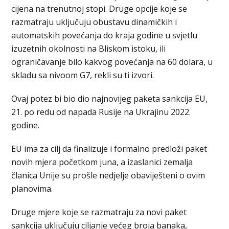
ciјena na trenutnoj stopi. Druge opcije koje se
razmatraju uključuju obustavu dinamičkih i
automatskih povećanja do kraja godine u svјetlu
izuzetnih okolnosti na Bliskom istoku, ili
ograničavanje bilo kakvog povećanja na 60 dolara, u
skladu sa nivoom G7, rekli su ti izvori.
Ovaj potez bi bio dio najnovijeg paketa sankcija EU,
21. po redu od napada Rusije na Ukrajinu 2022.
godine.
EU ima za cilj da finalizuje i formalno predloži paket
novih mјera početkom juna, a izaslanici zemalja
članica Unije su prošle nedјelje obaviјešteni o ovim
planovima.
Druge mјere koje se razmatraju za novi paket
sankcija uključuju ciljanje većeg broja banaka,