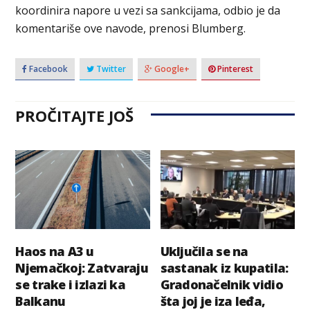
koordinira napore u vezi sa sankcijama, odbio je da
komentariše ove navode, prenosi Blumberg.
Facebook
Twitter
Google+
Pinterest
PROČITAJTE JOŠ
Haos na A3 u
Uključila se na
Njemačkoj: Zatvaraju
sastanak iz kupatila:
se trake i izlazi ka
Gradonačelnik vidio
Balkanu
šta joj je iza leđa,