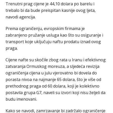
Trenutni prag ciјene je 44,10 dolara po barelu i
trebalo bi da bude preispitan kasnije ovog lјeta,
navodi agencija.
Prema ograničenju, evropskim firmama je
zabranjeno pružanje usluga kao što su osiguranje i
transport koje uključuju naftu prodatu iznad ovog
praga.
Ciјene nafte su skočile zbog rata u Iranu i efektivnog
zatvaranja Ormuskog moreuza, a slјedeća revizija
ograničenja ciјena u julu vјerovatno bi dovela do
porasta nivoa na najmanje 65 dolara, što je više od
prethodnog praga od 60 dolara, koji je kolektivno
postavila grupa G7, naveli su izvori koji nisu želјeli da
budu imenovani.
Kako se navodi, zamrzavanje bi zadržalo ograničenje