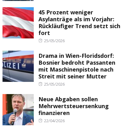
on
45 Prozent weniger
Asylanträge als im Vorjahr:
Rückläufiger Trend setzt sich
fort
Posted
25/05/2026
on
Drama in Wien-Floridsdorf:
Bosnier bedroht Passanten
mit Maschinenpistole nach
Streit mit seiner Mutter
Posted
25/05/2026
on
Neue Abgaben sollen
Mehrwertsteuersenkung
finanzieren
Posted
22/04/2026
on