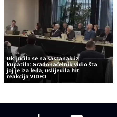
Uključila se na sastanak iz
kupatila: Gradonačelnik vidio šta
joj je iza leđa, uslijedila hit
reakcija VIDEO