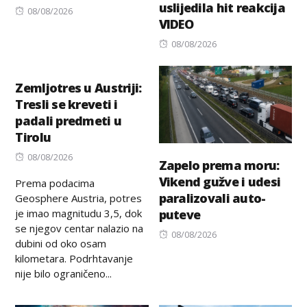
uslijedila hit reakcija
Posted
08/08/2026
VIDEO
on
Posted
08/08/2026
on
Zemljotres u Austriji:
Tresli se kreveti i
padali predmeti u
Tirolu
Posted
08/08/2026
Zapelo prema moru:
on
Vikend gužve i udesi
Prema podacima
paralizovali auto-
Geosphere Austria, potres
je imao magnitudu 3,5, dok
puteve
se njegov centar nalazio na
Posted
08/08/2026
dubini od oko osam
on
kilometara. Podrhtavanje
nije bilo ograničeno...