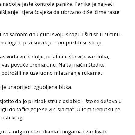
 nadolje jeste kontrola panike. Panika je najveći
šljanje i tjera čovjeka da ubrzano diše, čime raste
oji na samom dnu gubi svoju snagu i širi se u stranu.
 logici, prvi korak je – prepustiti se struji.
as voda vuče dolje, udahnite što više vazduha,
 da vas povuče prema dnu. Na taj način štedite
če potrošili na uzaludno mlataranje rukama.
e je unaprijed izgubljena bitka.
tite da je pritisak struje oslabio – što se dešava u
igli do tačke gdje se vir “slama”. U tom trenutku ne
 isti krug.
agu da odgurnete rukama i nogama i zaplivate