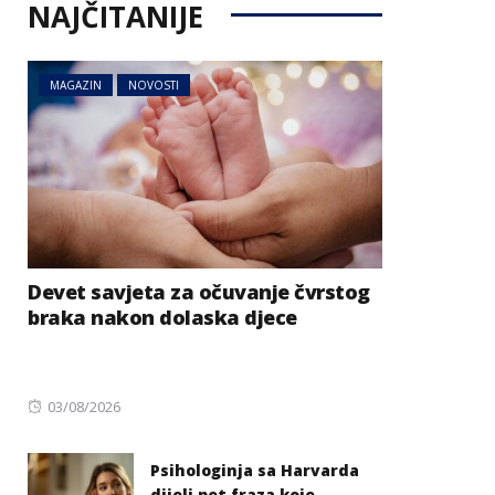
NAJČITANIJE
MAGAZIN
NOVOSTI
Devet savjeta za očuvanje čvrstog
braka nakon dolaska djece
Posted
03/08/2026
on
Psihologinja sa Harvarda
dijeli pet fraza koje