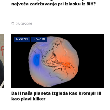
najveća zadržavanja pri izlasku iz BiH?
Posted
07/08/2026
on
MAGAZIN
NOVOSTI
BIZNIS
NOVOSTI
ih
Jedna zemlja drži gotovo
bi mogla da
četvrtinu ekonomije EU:
ionalna do
Novi podaci otkrivaju ko
vuče kontinent naprijed
Da li naša planeta izgleda kao krompir ili
kao plavi kliker