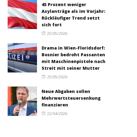
45 Prozent weniger
Asylanträge als im Vorjahr:
Rückläufiger Trend setzt
sich fort
Posted
25/05/2026
on
Drama in Wien-Floridsdorf:
Bosnier bedroht Passanten
mit Maschinenpistole nach
Streit mit seiner Mutter
Posted
25/05/2026
on
Neue Abgaben sollen
Mehrwertsteuersenkung
finanzieren
Posted
22/04/2026
on