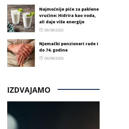
on
Najmoćnije piće za paklene
vrućine: Hidrira kao voda,
ali daje više energije
Posted
06/08/2026
on
Njemački penzioneri rade i
do 74. godine
Posted
06/08/2026
on
IZDVAJAMO