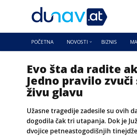
POČETNA
NOVOSTI
BIZNIS
MA
Evo šta da radite a
Jedno pravilo zvuči 
živu glavu
Užasne tragedije zadesile su ovih da
dogodila čak tri utapanja. Dok je J
dvojice petneastogodišnjih tinejdže