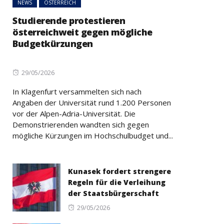
NEWS
ÖSTERREICH
Studierende protestieren
österreichweit gegen mögliche
Budgetkürzungen
Posted
29/05/2026
on
In Klagenfurt versammelten sich nach
Angaben der Universität rund 1.200 Personen
vor der Alpen-Adria-Universität. Die
Demonstrierenden wandten sich gegen
mögliche Kürzungen im Hochschulbudget und...
Kunasek fordert strengere
Regeln für die Verleihung
der Staatsbürgerschaft
Posted
29/05/2026
on