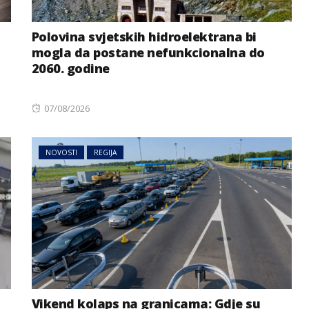
Polovina svjetskih hidroelektrana bi
mogla da postane nefunkcionalna do
2060. godine
Posted
07/08/2026
on
NOVOSTI
REGIJA
Vikend kolaps na granicama: Gdje su