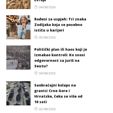
Posted
04/08/2026
on
Rođeni za uspjeh: Tri znaka
Zodijaka koja se posebno
ističu u karijeri
Posted
05/08/2026
on
Politički plan ili haos koji je
izmakao kontroli: Ko snosi
odgovornost za juriš na
Seutu?
Posted
04/08/2026
on
Saobraćajni kolaps na
granici Crne Gore i
Hrvatske, čeka se više od
10 sati
Posted
02/08/2026