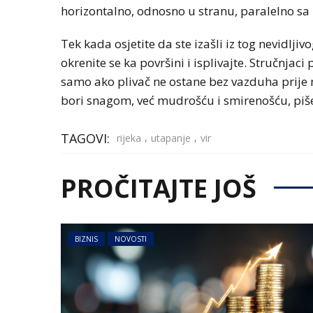
horizontalno, odnosno u stranu, paralelno sa
Tek kada osjetite da ste izašli iz tog nevidlji
okrenite se ka površini i isplivajte. Stručnjaci
samo ako plivač ne ostane bez vazduha prije n
bori snagom, već mudrošću i smirenošću, piše
TAGOVI:
,
,
rijeka
utapanje
vir
PROČITAJTE JOŠ
BIZNIS
NOVOSTI