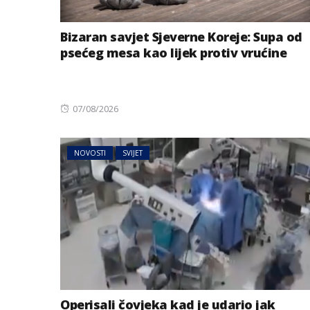
Bizaran savjet Sjeverne Koreje: Supa od
psećeg mesa kao lijek protiv vrućine
Posted
07/08/2026
on
NOVOSTI
SVIJET
Operisali čovjeka kad je udario jak