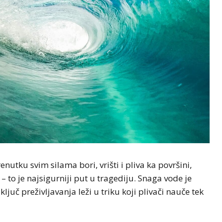
renutku svim silama bori, vrišti i pliva ka površini,
 to je najsigurniji put u tragediju. Snaga vode je
juč preživljavanja leži u triku koji plivači nauče tek