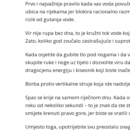
Prvo i najvažnije pravilo kada vas voda povuče
ubica na rijekama jer blokira racionalno razmi
rizik od gutanja vode.
Vir nije rupa bez dna, to je kružni tok vode k
Zato, koliko god zvučalo zastrašujuće i suprotno
Kada osjetite da gubite tlo pod nogama i da v
skupite ruke i noge uz tijelo i dozvolite viru
dragocjenu energiju i kiseonik koji biste ina
Borba protiv vertikalne struje koja ide nadolj
Spas se krije na samom riječnom dnu. Kada osje
roku od nekoliko sekundi – to je znak da ste st
smijete krenuti pravo gore, jer biste se vratili u
Umjesto toga, upotrijebite svu preostalu sn