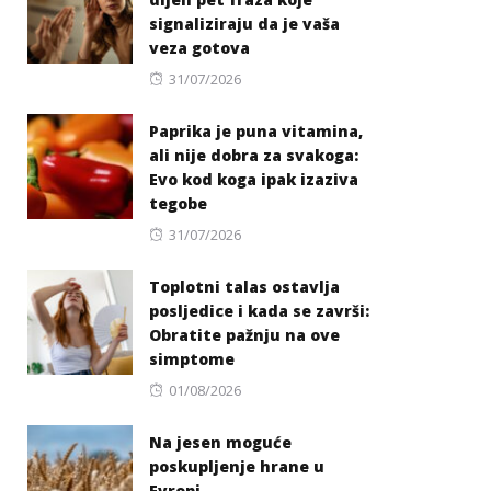
signaliziraju da je vaša
veza gotova
Posted
31/07/2026
on
Paprika je puna vitamina,
ali nije dobra za svakoga:
Evo kod koga ipak izaziva
tegobe
Posted
31/07/2026
on
Toplotni talas ostavlja
posljedice i kada se završi:
Obratite pažnju na ove
simptome
Posted
01/08/2026
on
Na jesen moguće
poskupljenje hrane u
Evropi