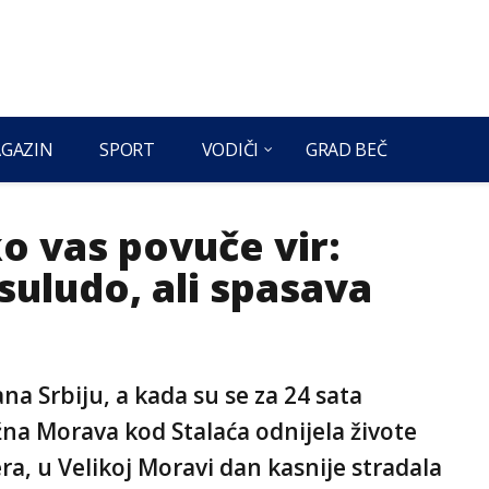
GAZIN
SPORT
VODIČI
GRAD BEČ
ko vas povuče vir:
suludo, ali spasava
na Srbiju, a kada su se za 24 sata
užna Morava kod Stalaća odnijela živote
ra, u Velikoj Moravi dan kasnije stradala