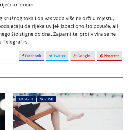
 riječnim dnom.
vog kružnog toka i da vas voda više ne drži u mjestu,
 podsjećaju da rijeka uvijek izbaci ono što povuče, ali
ego što stigne do dna. Zapamtite: protiv vira se ne
 Telegraf.rs.
Facebook
Twitter
Google+
Pinterest
MAGAZIN
NOVOSTI