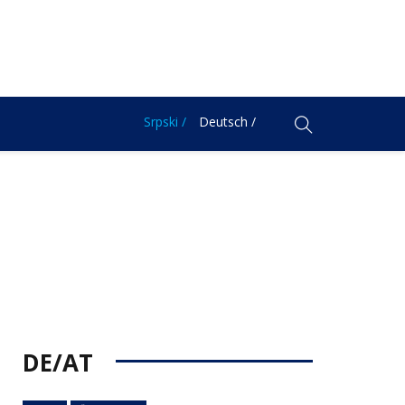
Srpski /
Deutsch /
DE/AT