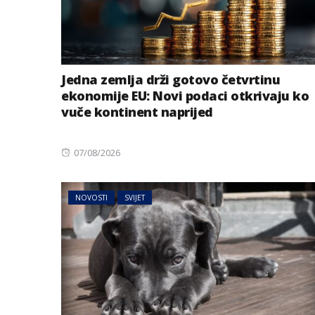
Jedna zemlja drži gotovo četvrtinu
ekonomije EU: Novi podaci otkrivaju ko
vuče kontinent naprijed
Posted
07/08/2026
on
NOVOSTI
SVIJET