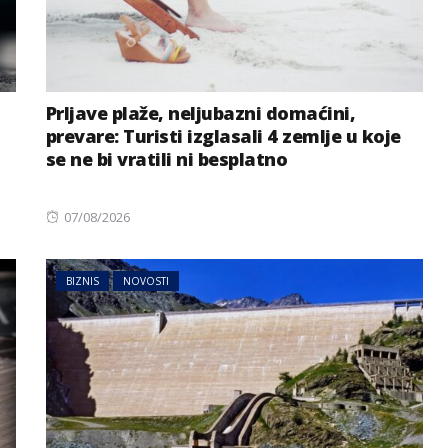
Prljave plaže, neljubazni domaćini,
prevare: Turisti izglasali 4 zemlje u koje
se ne bi vratili ni besplatno
Posted
07/08/2026
on
BIZNIS
NOVOSTI