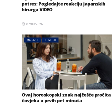
potres: Pogledajte reakciju japanskih
hirurga VIDEO
Posted
07/08/2026
on
MAGAZIN
NOVOSTI
BIZNIS
NOVOSTI
Polovina svjetsk
hidroelektrana 
postane nefunkc
2060. godine
Ovaj horoskopski znak najčešće pročita
čovjeka u prvih pet minuta