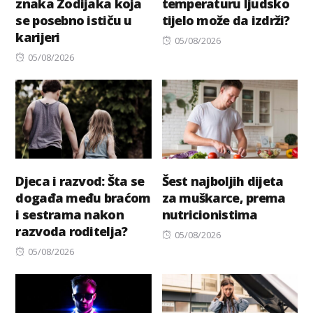
znaka Zodijaka koja
temperaturu ljudsko
se posebno ističu u
tijelo može da izdrži?
karijeri
Posted
05/08/2026
Posted
on
05/08/2026
on
Djeca i razvod: Šta se
Šest najboljih dijeta
događa među braćom
za muškarce, prema
i sestrama nakon
nutricionistima
razvoda roditelja?
Posted
05/08/2026
Posted
on
05/08/2026
on