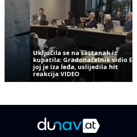
Uključila se na sastanak iz
kupatila: Gradonačelnik vidio šta
joj je iza leđa, uslijedila hit
reakcija VIDEO