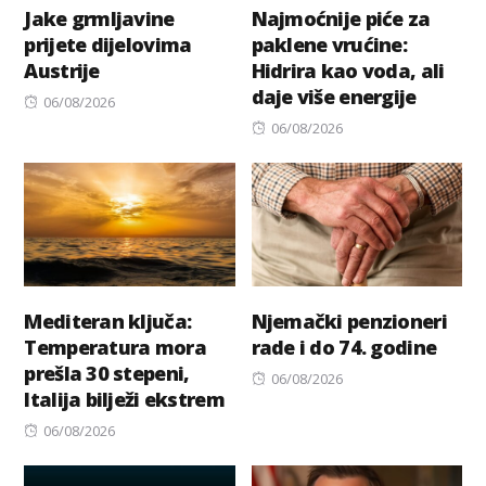
Jake grmljavine
Najmoćnije piće za
prijete dijelovima
paklene vrućine:
Austrije
Hidrira kao voda, ali
daje više energije
Posted
06/08/2026
on
Posted
06/08/2026
on
Mediteran ključa:
Njemački penzioneri
Temperatura mora
rade i do 74. godine
prešla 30 stepeni,
Posted
06/08/2026
Italija bilježi ekstrem
on
Posted
06/08/2026
on