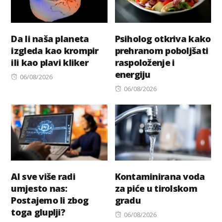
Da li naša planeta
Psiholog otkriva kako
izgleda kao krompir
prehranom poboljšati
ili kao plavi kliker
raspoloženje i
energiju
Posted
06/08/2026
on
Posted
06/08/2026
on
AI sve više radi
Kontaminirana voda
umjesto nas:
za piće u tirolskom
Postajemo li zbog
gradu
toga gluplji?
Posted
06/08/2026