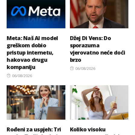
Meta: Naš AI model
Džej Di Vens: Do
greškom dobio
sporazuma
pristup internetu,
vjerovatno neće doći
hakovao drugu
brzo
kompaniju
Posted
06/08/2026
Posted
on
06/08/2026
on
Rođeni za uspjeh: Tri
Koliko visoku