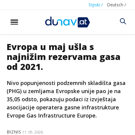
Srpski /
Deutsch /
Evropa u maj ušla s
najnižim rezervama gasa
od 2021.
Nivo popunjenosti podzemnih skladišta gasa
(PHG) u zemljama Evropske unije pao je na
35,05 odsto, pokazuju podaci iz izvještaja
asocijacije operatera gasne infrastrukture
Evrope Gas Infrastructure Europe.
BIZNIS
11. 05. 2026.