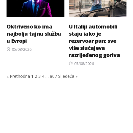
Oktriveno ko ima
U Italiji automobili
najbolju tajnu službu
staju iako je
u Evropi
rezervoar pun: sve
više slučajeva
Posted
05/08/2026
razrijeđenog goriva
on
Posted
05/08/2026
on
« Prethodna
1
2
3
4
…
807
Sljedeća »