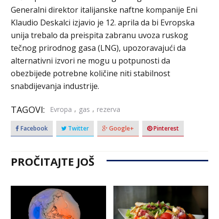
Generalni direktor italijanske naftne kompanije Eni
Klaudio Deskalci izjavio je 12. aprila da bi Evropska
unija trebalo da preispita zabranu uvoza ruskog
tečnog prirodnog gasa (LNG), upozoravajući da
alternativni izvori ne mogu u potpunosti da
obezbijede potrebne količine niti stabilnost
snabdijevanja industrije.
TAGOVI:
,
,
Evropa
gas
rezerva
Facebook
Twitter
Google+
Pinterest
PROČITAJTE JOŠ