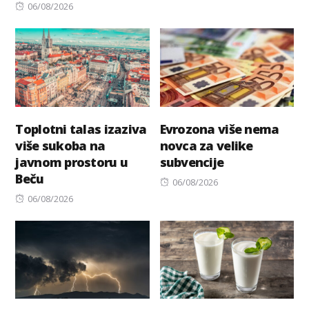
Posted
on
06/08/2026
on
Toplotni talas izaziva
Evrozona više nema
više sukoba na
novca za velike
javnom prostoru u
subvencije
Beču
Posted
06/08/2026
Posted
on
06/08/2026
on