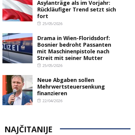
Asylanträge als im Vorjahr:
Rückläufiger Trend setzt sich
fort
Posted
25/05/2026
on
Drama in Wien-Floridsdorf:
Bosnier bedroht Passanten
mit Maschinenpistole nach
Streit mit seiner Mutter
Posted
25/05/2026
on
Neue Abgaben sollen
Mehrwertsteuersenkung
finanzieren
Posted
22/04/2026
on
NAJČITANIJE