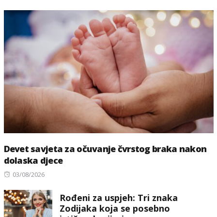
Devet savjeta za očuvanje čvrstog braka nakon
dolaska djece
Posted
03/08/2026
on
Rođeni za uspjeh: Tri znaka
Zodijaka koja se posebno