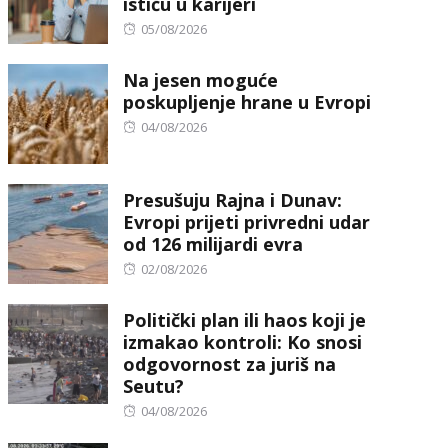
ističu u karijeri
Posted
05/08/2026
on
Na jesen moguće
poskupljenje hrane u Evropi
Posted
04/08/2026
on
Presušuju Rajna i Dunav:
Evropi prijeti privredni udar
od 126 milijardi evra
Posted
02/08/2026
on
Politički plan ili haos koji je
izmakao kontroli: Ko snosi
odgovornost za juriš na
Seutu?
Posted
04/08/2026
on