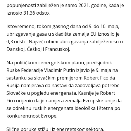
popunjenosti zabilježen je samo 2021. godine, kada je
iznosio 31,36 odsto.
Istovremeno, tokom gasnog dana od 9. do 10. maja,
ubrizgavanje gasa u skladišta zemalja EU iznosilo je
0,3 odsto. Najveći obimi ubrizgavanja zabilježeni su u
Danskoj, Češkoj i Francuskoj.
Na političkom i energetskom planu, predsjednik
Ruske Federacije Vladimir Putin izjavio je 9. maja na
sastanku sa slovačkim premijerom Robert Fico da
Rusija namjerava da nastavi da zadovoljava potrebe
Slovačke u pogledu energenata. Kasnije je Robert
Fico ocijenio da je namjera zemalja Evropske unije da
se odreknu ruskih energenata ideološka i štetna po
konkurentnost Evrope.
Slične poruke stižu i iz energetskog sektora.