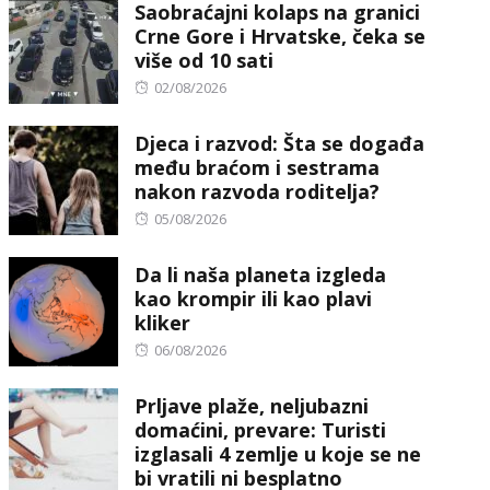
Saobraćajni kolaps na granici
Crne Gore i Hrvatske, čeka se
više od 10 sati
Posted
02/08/2026
on
Djeca i razvod: Šta se događa
među braćom i sestrama
nakon razvoda roditelja?
Posted
05/08/2026
on
Da li naša planeta izgleda
kao krompir ili kao plavi
kliker
Posted
06/08/2026
on
Prljave plaže, neljubazni
domaćini, prevare: Turisti
izglasali 4 zemlje u koje se ne
bi vratili ni besplatno