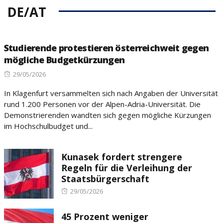
DE/AT
Studierende protestieren österreichweit gegen
mögliche Budgetkürzungen
Posted
29/05/2026
on
In Klagenfurt versammelten sich nach Angaben der Universität
rund 1.200 Personen vor der Alpen-Adria-Universität. Die
Demonstrierenden wandten sich gegen mögliche Kürzungen
im Hochschulbudget und...
Kunasek fordert strengere
Regeln für die Verleihung der
Staatsbürgerschaft
Posted
29/05/2026
on
45 Prozent weniger