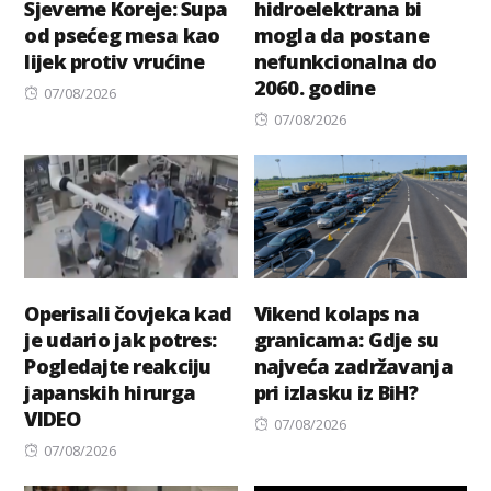
Sjeverne Koreje: Supa
hidroelektrana bi
od psećeg mesa kao
mogla da postane
lijek protiv vrućine
nefunkcionalna do
2060. godine
Posted
07/08/2026
on
Posted
07/08/2026
on
Operisali čovjeka kad
Vikend kolaps na
je udario jak potres:
granicama: Gdje su
Pogledajte reakciju
najveća zadržavanja
japanskih hirurga
pri izlasku iz BiH?
VIDEO
Posted
07/08/2026
Posted
on
07/08/2026
on