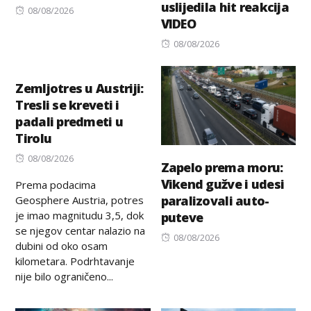
uslijedila hit reakcija
Posted
08/08/2026
VIDEO
on
Posted
08/08/2026
on
Zemljotres u Austriji:
Tresli se kreveti i
padali predmeti u
Tirolu
Posted
08/08/2026
Zapelo prema moru:
on
Vikend gužve i udesi
Prema podacima
paralizovali auto-
Geosphere Austria, potres
je imao magnitudu 3,5, dok
puteve
se njegov centar nalazio na
Posted
08/08/2026
dubini od oko osam
on
kilometara. Podrhtavanje
nije bilo ograničeno...