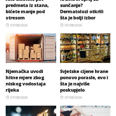
predmeta iz stana,
sunčanje?
bićete manje pod
Dermatolozi otkrili
stresom
šta je bolji izbor
Posted
Posted
07/08/2026
07/08/2026
on
on
Njemačka uvodi
Svjetske cijene hrane
hitne mjere zbog
ponovo porasle, evo i
niskog vodostaja
šta je najviše
rijeka
poskupjelo
Posted
Posted
07/08/2026
07/08/2026
on
on