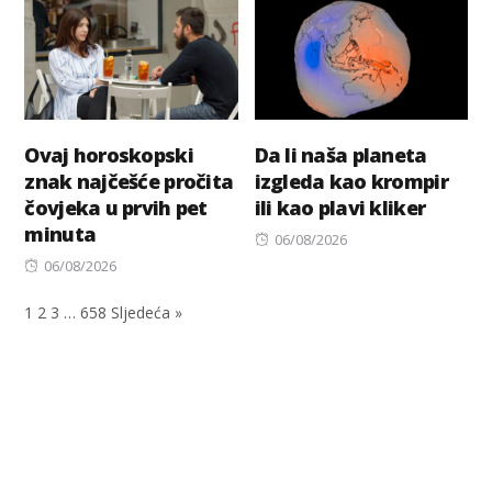
Ovaj horoskopski
Da li naša planeta
znak najčešće pročita
izgleda kao krompir
čovjeka u prvih pet
ili kao plavi kliker
minuta
Posted
06/08/2026
Posted
on
06/08/2026
on
1
2
3
…
658
Sljedeća »