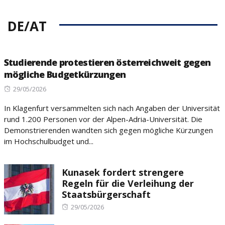
DE/AT
Studierende protestieren österreichweit gegen
mögliche Budgetkürzungen
Posted
29/05/2026
on
In Klagenfurt versammelten sich nach Angaben der Universität
rund 1.200 Personen vor der Alpen-Adria-Universität. Die
Demonstrierenden wandten sich gegen mögliche Kürzungen
im Hochschulbudget und...
Kunasek fordert strengere
Regeln für die Verleihung der
Staatsbürgerschaft
Posted
29/05/2026
on