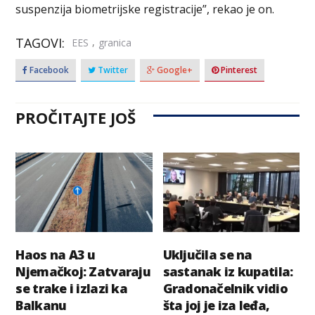
suspenzija biometrijske registracije”, rekao je on.
TAGOVI:
,
EES
granica
Facebook
Twitter
Google+
Pinterest
PROČITAJTE JOŠ
Haos na A3 u
Uključila se na
Njemačkoj: Zatvaraju
sastanak iz kupatila:
se trake i izlazi ka
Gradonačelnik vidio
Balkanu
šta joj je iza leđa,