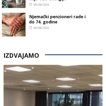
Posted
06/08/2026
on
Njemački penzioneri rade i
do 74. godine
Posted
06/08/2026
on
IZDVAJAMO