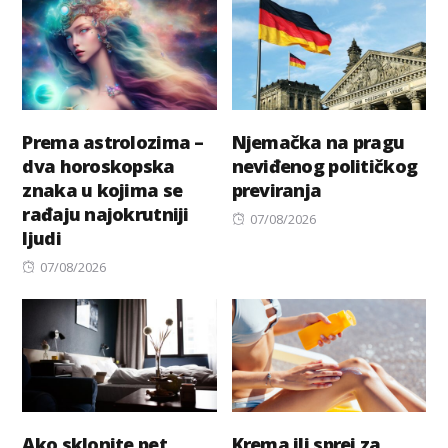
Prema astrolozima –
Njemačka na pragu
dva horoskopska
neviđenog političkog
znaka u kojima se
previranja
rađaju najokrutniji
Posted
07/08/2026
ljudi
on
Posted
07/08/2026
on
Ako sklonite pet
Krema ili sprej za