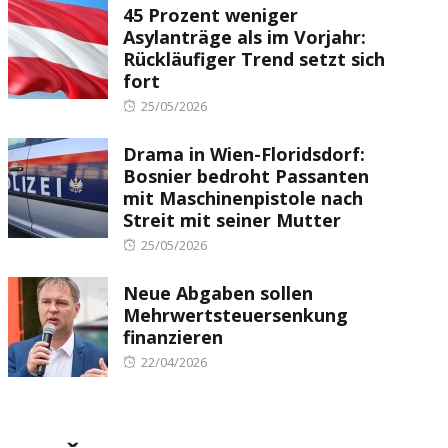
45 Prozent weniger
Asylanträge als im Vorjahr:
Rückläufiger Trend setzt sich
fort
Posted
25/05/2026
on
Drama in Wien-Floridsdorf:
Bosnier bedroht Passanten
mit Maschinenpistole nach
Streit mit seiner Mutter
Posted
25/05/2026
on
Neue Abgaben sollen
Mehrwertsteuersenkung
finanzieren
Posted
22/04/2026
on