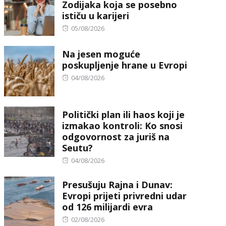
Zodijaka koja se posebno
ističu u karijeri
Posted
05/08/2026
on
Na jesen moguće
poskupljenje hrane u Evropi
Posted
04/08/2026
on
Politički plan ili haos koji je
izmakao kontroli: Ko snosi
odgovornost za juriš na
Seutu?
Posted
04/08/2026
on
Presušuju Rajna i Dunav:
Evropi prijeti privredni udar
od 126 milijardi evra
Posted
02/08/2026