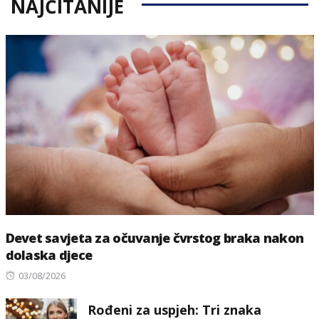
NAJČITANIJE
Devet savjeta za očuvanje čvrstog braka nakon
dolaska djece
Posted
03/08/2026
on
Rođeni za uspjeh: Tri znaka