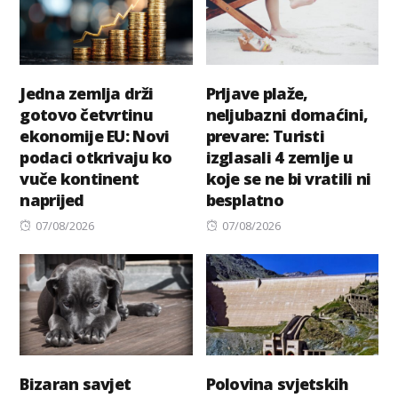
Jedna zemlja drži
Prljave plaže,
gotovo četvrtinu
neljubazni domaćini,
ekonomije EU: Novi
prevare: Turisti
podaci otkrivaju ko
izglasali 4 zemlje u
vuče kontinent
koje se ne bi vratili ni
naprijed
besplatno
Posted
Posted
07/08/2026
07/08/2026
on
on
Bizaran savjet
Polovina svjetskih