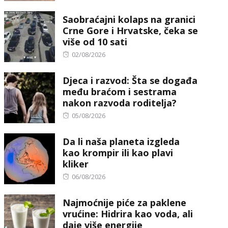
on
Saobraćajni kolaps na granici
Crne Gore i Hrvatske, čeka se
više od 10 sati
Posted
02/08/2026
on
Djeca i razvod: Šta se događa
među braćom i sestrama
nakon razvoda roditelja?
Posted
05/08/2026
on
Da li naša planeta izgleda
kao krompir ili kao plavi
kliker
Posted
06/08/2026
on
Najmoćnije piće za paklene
vrućine: Hidrira kao voda, ali
daje više energije