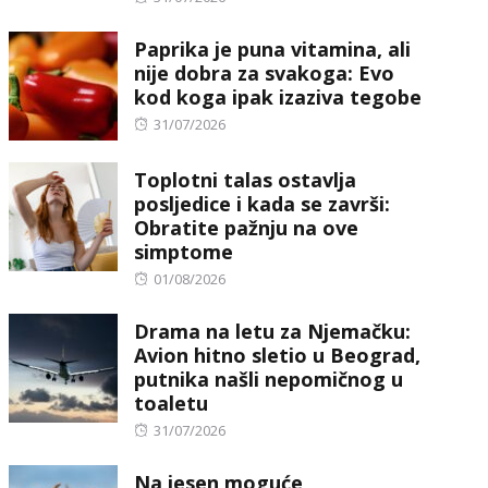
on
Paprika je puna vitamina, ali
nije dobra za svakoga: Evo
kod koga ipak izaziva tegobe
Posted
31/07/2026
on
Toplotni talas ostavlja
posljedice i kada se završi:
Obratite pažnju na ove
simptome
Posted
01/08/2026
on
Drama na letu za Njemačku:
Avion hitno sletio u Beograd,
putnika našli nepomičnog u
toaletu
Posted
31/07/2026
on
Na jesen moguće