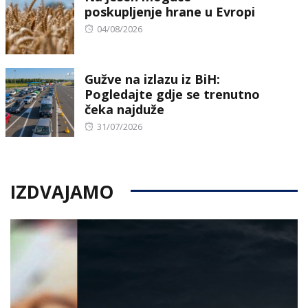
poskupljenje hrane u Evropi
Posted
04/08/2026
on
Gužve na izlazu iz BiH:
Pogledajte gdje se trenutno
čeka najduže
Posted
31/07/2026
on
IZDVAJAMO