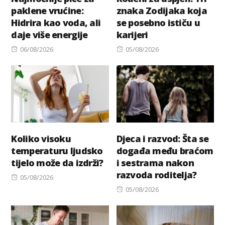
paklene vrućine:
znaka Zodijaka koja
Hidrira kao voda, ali
se posebno ističu u
daje više energije
karijeri
Posted
Posted
06/08/2026
05/08/2026
on
on
Koliko visoku
Djeca i razvod: Šta se
temperaturu ljudsko
događa među braćom
tijelo može da izdrži?
i sestrama nakon
razvoda roditelja?
Posted
05/08/2026
on
Posted
05/08/2026
on