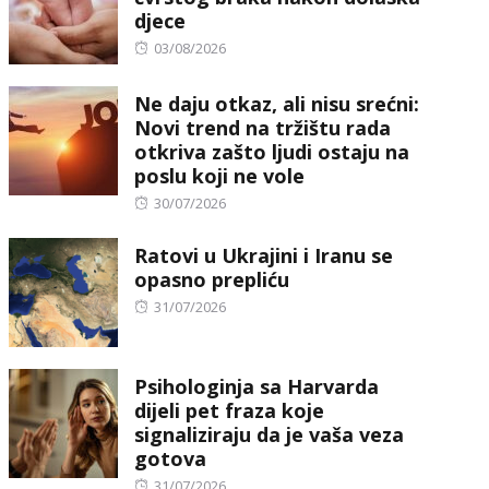
djece
Posted
03/08/2026
on
Ne daju otkaz, ali nisu srećni:
Novi trend na tržištu rada
otkriva zašto ljudi ostaju na
poslu koji ne vole
Posted
30/07/2026
on
Ratovi u Ukrajini i Iranu se
opasno prepliću
Posted
31/07/2026
on
Psihologinja sa Harvarda
dijeli pet fraza koje
signaliziraju da je vaša veza
gotova
Posted
31/07/2026