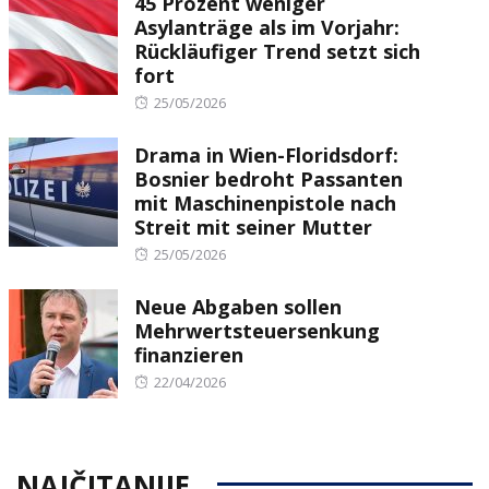
45 Prozent weniger
Asylanträge als im Vorjahr:
Rückläufiger Trend setzt sich
fort
Posted
25/05/2026
on
Drama in Wien-Floridsdorf:
Bosnier bedroht Passanten
mit Maschinenpistole nach
Streit mit seiner Mutter
Posted
25/05/2026
on
Neue Abgaben sollen
Mehrwertsteuersenkung
finanzieren
Posted
22/04/2026
on
NAJČITANIJE