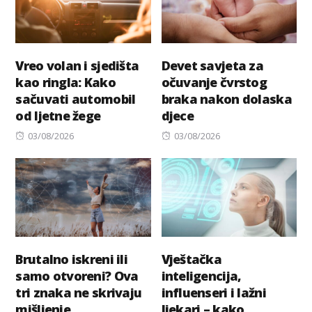
Vreo volan i sjedišta
Devet savjeta za
kao ringla: Kako
očuvanje čvrstog
sačuvati automobil
braka nakon dolaska
od ljetne žege
djece
Posted
Posted
03/08/2026
03/08/2026
on
on
Brutalno iskreni ili
Vještačka
samo otvoreni? Ova
inteligencija,
tri znaka ne skrivaju
influenseri i lažni
mišljenje
ljekari – kako