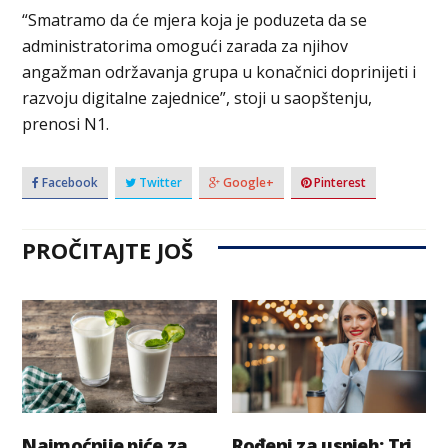
“Smatramo da će mjera koja je poduzeta da se
administratorima omogući zarada za njihov
angažman održavanja grupa u konačnici doprinijeti i
razvoju digitalne zajednice”, stoji u saopštenju,
prenosi N1.
Facebook
Twitter
Google+
Pinterest
PROČITAJTE JOŠ
Najmoćnije piće za
Rođeni za uspjeh: Tri