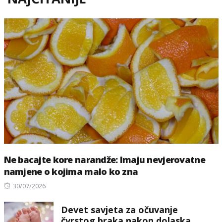
Ne bacajte kore narandže: Imaju nevjerovatne
namjene o kojima malo ko zna
Posted
30/07/2026
on
Devet savjeta za očuvanje
čvrstog braka nakon dolaska