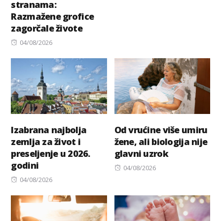
stranama:
on
Razmažene grofice
zagorčale živote
Posted
04/08/2026
on
Izabrana najbolja
Od vrućine više umiru
zemlja za život i
žene, ali biologija nije
preseljenje u 2026.
glavni uzrok
godini
Posted
04/08/2026
Posted
on
04/08/2026
on