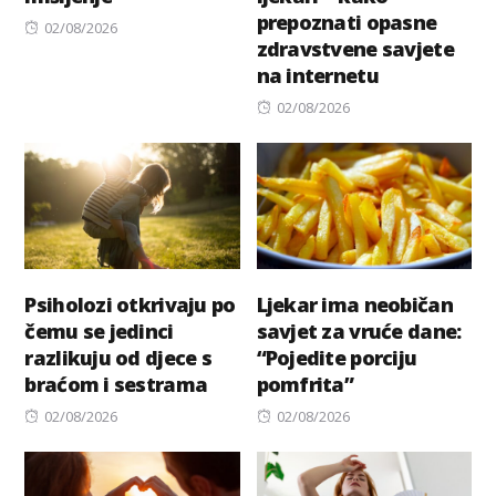
prepoznati opasne
Posted
02/08/2026
zdravstvene savjete
on
na internetu
Posted
02/08/2026
on
Psiholozi otkrivaju po
Ljekar ima neobičan
čemu se jedinci
savjet za vruće dane:
razlikuju od djece s
“Pojedite porciju
braćom i sestrama
pomfrita”
Posted
Posted
02/08/2026
02/08/2026
on
on