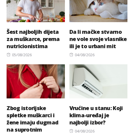
Šest najboljih dijeta
Da li mačke stvarno
za muškarce, prema
ne vole svoje vlasnike
nutricionistima
ili je to urbani mit
Posted
Posted
05/08/2026
04/08/2026
on
on
Zbog istorijske
Vrućine u stanu: Koji
spletke muškarci i
klima-uređaj je
žene imaju dugmad
najbolji izbor?
na suprotnim
Posted
04/08/2026