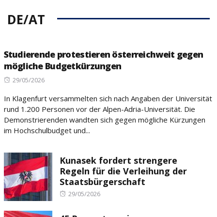
DE/AT
Studierende protestieren österreichweit gegen
mögliche Budgetkürzungen
Posted
29/05/2026
on
In Klagenfurt versammelten sich nach Angaben der Universität
rund 1.200 Personen vor der Alpen-Adria-Universität. Die
Demonstrierenden wandten sich gegen mögliche Kürzungen
im Hochschulbudget und...
Kunasek fordert strengere
Regeln für die Verleihung der
Staatsbürgerschaft
Posted
29/05/2026
on