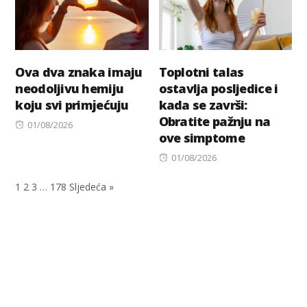
Ova dva znaka imaju
Toplotni talas
neodoljivu hemiju
ostavlja posljedice i
koju svi primјećuju
kada se završi:
Obratite pažnju na
Posted
01/08/2026
ove simptome
on
Posted
01/08/2026
on
1
2
3
…
178
Sljedeća »