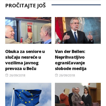
PROČITAJTE JOŠ
Obuka za seniore u
Van der Bellen:
slučaju nesreće u
Neprihvatljivo
vozilima javnog
ograničavanje
prevoza u Beču
slobode medija
Posted
Posted
26/09/2018
26/09/2018
on
on