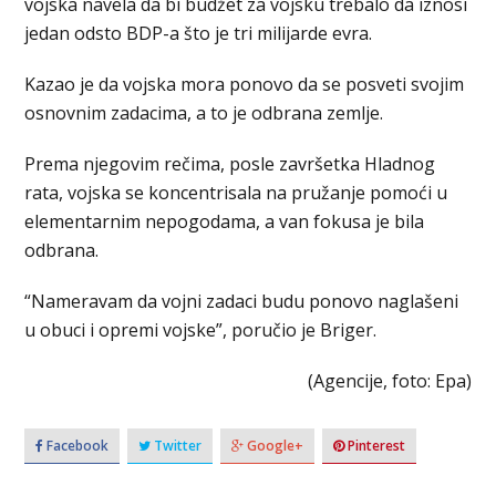
vojska navela da bi budžet za vojsku trebalo da iznosi
jedan odsto BDP-a što je tri milijarde evra.
Kazao je da vojska mora ponovo da se posveti svojim
osnovnim zadacima, a to je odbrana zemlje.
Prema njegovim rečima, posle završetka Hladnog
rata, vojska se koncentrisala na pružanje pomoći u
elementarnim nepogodama, a van fokusa je bila
odbrana.
“Nameravam da vojni zadaci budu ponovo naglašeni
u obuci i opremi vojske”, poručio je Briger.
(Agencije, foto: Epa)
Facebook
Twitter
Google+
Pinterest