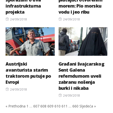
infrastrukturna
morem: Pio morsku
projekta
vodu i jeo ribu
Posted
Posted
24/09/2018
24/09/2018
on
on
Austrijski
Građani švajcarskog
avanturista starim
Sent Galena
traktorom putuje po
referndumom uveli
Evropi
zabranu nošenja
burki i nikaba
Posted
24/09/2018
on
Posted
24/09/2018
on
« Prethodna
1
…
607
608
609
610
611
…
660
Sljedeća »