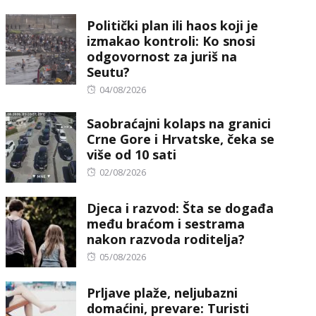
on
Politički plan ili haos koji je
izmakao kontroli: Ko snosi
odgovornost za juriš na
Seutu?
Posted
04/08/2026
on
Saobraćajni kolaps na granici
Crne Gore i Hrvatske, čeka se
više od 10 sati
Posted
02/08/2026
on
Djeca i razvod: Šta se događa
među braćom i sestrama
nakon razvoda roditelja?
Posted
05/08/2026
on
Prljave plaže, neljubazni
domaćini, prevare: Turisti