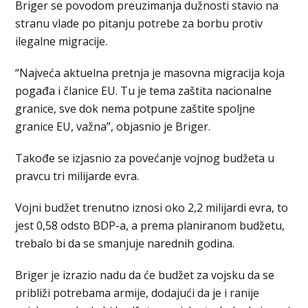
Briger se povodom preuzimanja dužnosti stavio na
stranu vlade po pitanju potrebe za borbu protiv
ilegalne migracije.
“Najveća aktuelna pretnja je masovna migracija koja
pogađa i članice EU. Tu je tema zaštita nacionalne
granice, sve dok nema potpune zaštite spoljne
granice EU, važna”, objasnio je Briger.
Takođe se izjasnio za povećanje vojnog budžeta u
pravcu tri milijarde evra.
Vojni budžet trenutno iznosi oko 2,2 milijardi evra, to
jest 0,58 odsto BDP-a, a prema planiranom budžetu,
trebalo bi da se smanjuje narednih godina.
Briger je izrazio nadu da će budžet za vojsku da se
približi potrebama armije, dodajući da je i ranije