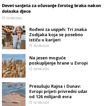
Devet savjeta za očuvanje čvrstog braka nakon
dolaska djece
Posted
03/08/2026
on
Rođeni za uspjeh: Tri znaka
Zodijaka koja se posebno
ističu u karijeri
Posted
05/08/2026
on
Na jesen moguće
poskupljenje hrane u Evropi
Posted
04/08/2026
on
Presušuju Rajna i Dunav:
Evropi prijeti privredni udar
od 126 milijardi evra
Posted
02/08/2026