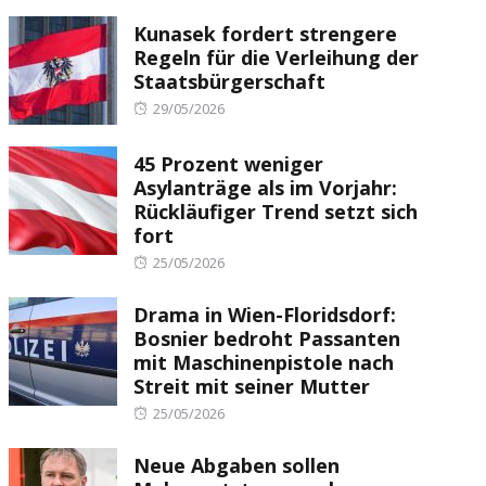
Kunasek fordert strengere
Regeln für die Verleihung der
Staatsbürgerschaft
Posted
29/05/2026
on
45 Prozent weniger
Asylanträge als im Vorjahr:
Rückläufiger Trend setzt sich
fort
Posted
25/05/2026
on
Drama in Wien-Floridsdorf:
Bosnier bedroht Passanten
mit Maschinenpistole nach
Streit mit seiner Mutter
Posted
25/05/2026
on
Neue Abgaben sollen