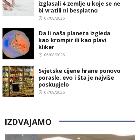
izglasali 4 zemlje u koje se ne
bi vratili ni besplatno
Posted
07/08/2026
on
Da li naša planeta izgleda
kao krompir ili kao plavi
kliker
Posted
06/08/2026
on
Svjetske cijene hrane ponovo
porasle, evo i šta je najviše
poskupjelo
Posted
07/08/2026
on
IZDVAJAMO