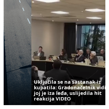
Uključila se na sastanak iz
kupatila: Gradonačelnik vidio šta
joj je iza leđa, uslijedila hit
reakcija VIDEO