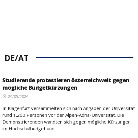
DE/AT
Studierende protestieren österreichweit gegen
mögliche Budgetkürzungen
Posted
29/05/2026
on
In Klagenfurt versammelten sich nach Angaben der Universität
rund 1.200 Personen vor der Alpen-Adria-Universität. Die
Demonstrierenden wandten sich gegen mögliche Kürzungen
im Hochschulbudget und...