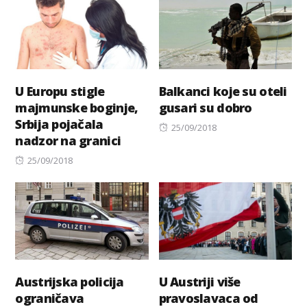
U Europu stigle
Balkanci koje su oteli
majmunske boginje,
gusari su dobro
Srbija pojačala
Posted
25/09/2018
nadzor na granici
on
Posted
25/09/2018
on
Austrijska policija
U Austriji više
ograničava
pravoslavaca od