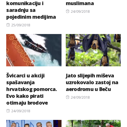
komunikaciju i
muslimana
saradnju sa
Posted
24/09/2018
pojedinim medijima
on
Posted
25/09/2018
on
Švicarci u akciji
Jato slijepih miševa
spašavanja
uzrokovalo zastoj na
hrvatskog pomorca.
aerodromu u Beču
Evo kako pirati
Posted
24/09/2018
otimaju brodove
on
Posted
24/09/2018
on