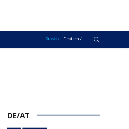
Srpski /
Deutsch /
DE/AT