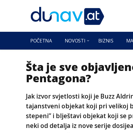
POČETNA
NOVOSTI
BIZNIS
MA
Šta je sve objavlje
Pentagona?
Jak izvor svjetlosti koji je Buzz Ald
tajanstveni objekat koji pri velikoj 
stepeni” i blještavi objekat koji s
neki od detalja iz nove serije dosi