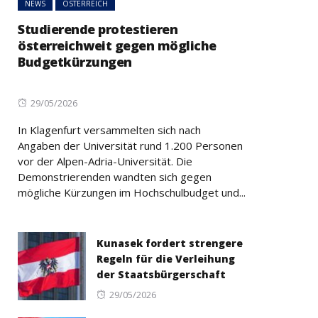
NEWS
ÖSTERREICH
Studierende protestieren
österreichweit gegen mögliche
Budgetkürzungen
Posted
29/05/2026
on
In Klagenfurt versammelten sich nach
Angaben der Universität rund 1.200 Personen
vor der Alpen-Adria-Universität. Die
Demonstrierenden wandten sich gegen
mögliche Kürzungen im Hochschulbudget und...
Kunasek fordert strengere
Regeln für die Verleihung
der Staatsbürgerschaft
Posted
29/05/2026
on