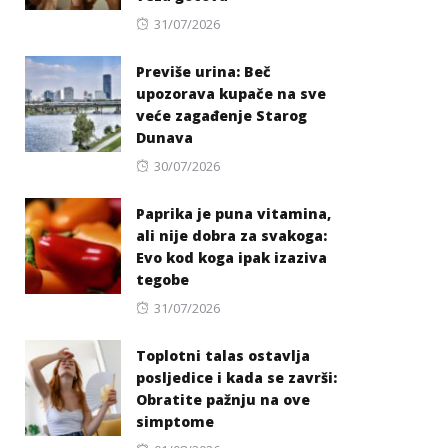
Posted
31/07/2026
on
Previše urina: Beč
upozorava kupače na sve
veće zagađenje Starog
Dunava
Posted
30/07/2026
on
Paprika je puna vitamina,
ali nije dobra za svakoga:
Evo kod koga ipak izaziva
tegobe
Posted
31/07/2026
on
Toplotni talas ostavlja
posljedice i kada se završi:
Obratite pažnju na ove
simptome