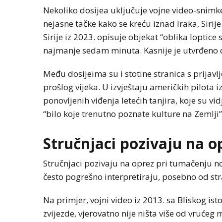
Nekoliko dosijea uključuje vojne video-snimke
nejasne tačke kako se kreću iznad Iraka, Sirije
Sirije iz 2023. opisuje objekat “oblika loptic
najmanje sedam minuta. Kasnije je utvrđeno 
Među dosijeima su i stotine stranica s prijav
prošlog vijeka. U izvještaju američkih pilota i
ponovljenih viđenja letećih tanjira, koje su vid
“bilo koje trenutno poznate kulture na Zemlji”
Stručnjaci pozivaju na o
Stručnjaci pozivaju na oprez pri tumačenju n
često pogrešno interpretiraju, posebno od str
Na primjer, vojni video iz 2013. sa Bliskog ist
zvijezde, vjerovatno nije ništa više od vrućeg