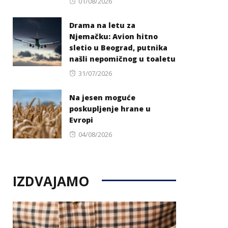
Posted
01/08/2026
on
Drama na letu za
Njemačku: Avion hitno
sletio u Beograd, putnika
našli nepomičnog u toaletu
Posted
31/07/2026
on
Na jesen moguće
poskupljenje hrane u
Evropi
Posted
04/08/2026
on
IZDVAJAMO