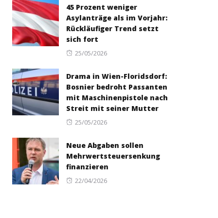
45 Prozent weniger
Asylanträge als im Vorjahr:
Rückläufiger Trend setzt
sich fort
Posted
25/05/2026
on
Drama in Wien-Floridsdorf:
Bosnier bedroht Passanten
mit Maschinenpistole nach
Streit mit seiner Mutter
Posted
25/05/2026
on
Neue Abgaben sollen
Mehrwertsteuersenkung
finanzieren
Posted
22/04/2026
on