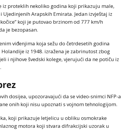
 iz proteklih nekoliko godina koji prikazuju male,
 i Ujedinjenih Arapskih Emirata. Jedan izvještaj iz
e skočice” koji je putovao brzinom od 777 km/h
da je bezopasan.
ljenim viđenjima koja sežu do četrdesetih godina
z Holandije iz 1948. izražena je zabrinutost zbog
jeli i njihove švedski kolege, vjerujući da ne potiču iz
.
prez
ovih dosijea, upozoravajući da se video-snimci NFP-a
ane onih koji nisu upoznati s vojnom tehnologijom.
oka, koji prikazuje letjelicu u obliku osmokrake
 mlaznog motora koji stvara difrakcijski uzorak u