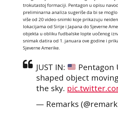
trokutastoj formaciji. Pentagon u opisu navo
preliminarna analiza sugeriše da bi se moglo 
više od 20 video-snimki koje prikazuju neide
lokacijama od Sirije i Japana do Sjeverne Ame
objekta u obliku fudbalske lopte uočenog izn
snimak datira od 1. januara ove godine i prik
Sjeverne Amerike.
JUST IN:
Pentagon U
shaped object moving 
the sky.
pic.twitter.
— Remarks (@remark