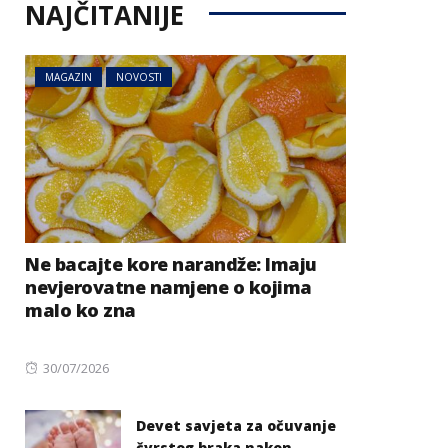
NAJČITANIJE
MAGAZIN
NOVOSTI
Ne bacajte kore narandže: Imaju
nevjerovatne namjene o kojima
malo ko zna
Posted
30/07/2026
on
Devet savjeta za očuvanje
čvrstog braka nakon