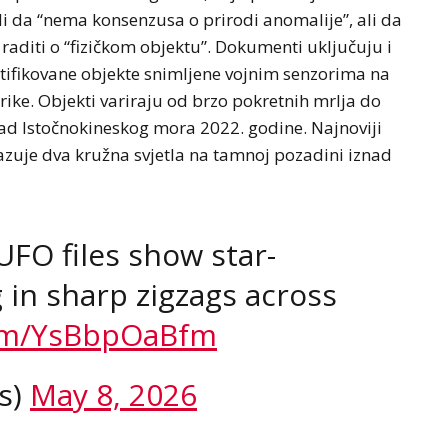
di da “nema konsenzusa o prirodi anomalije”, ali da
raditi o “fizičkom objektu”. Dokumenti uključuju i
ntifikovane objekte snimljene vojnim senzorima na
rike. Objekti variraju od brzo pokretnih mrlja do
ad Istočnokineskog mora 2022. godine. Najnoviji
azuje dva kružna svjetla na tamnoj pozadini iznad
FO files show star-
in sharp zigzags across
com/YsBbpOaBfm
s)
May 8, 2026