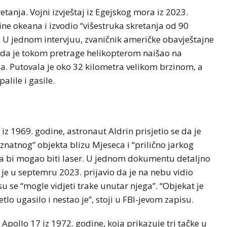
retanja. Vojni izvještaj iz Egejskog mora iz 2023.
šine okeana i izvodio “višestruka skretanja od 90
 U jednom intervjuu, zvaničnik američke obavještajne
kada je tokom pretrage helikopterom naišao na
la. Putovala je oko 32 kilometra velikom brzinom, a
palile i gasile.
z 1969. godine, astronaut Aldrin prisjetio se da je
znatnog” objekta blizu Mjeseca i “prilično jarkog
 da bi mogao biti laser. U jednom dokumentu detaljno
 je u septemru 2023. prijavio da je na nebu vidio
su se “mogle vidjeti trake unutar njega”. “Objekat je
etlo ugasilo i nestao je”, stoji u FBI-jevom zapisu.
 Apollo 17 iz 1972. godine, koja prikazuje tri tačke u