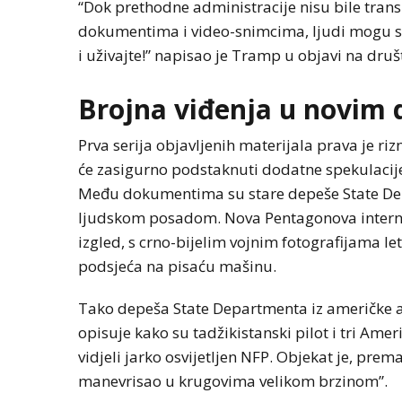
“Dok prethodne administracije nisu bile tran
dokumentima i video-snimcima, ljudi mogu s
i uživajte!” napisao je Tramp u objavi na druš
Brojna viđenja u novi
Prva serija objavljenih materijala prava je ri
će zasigurno podstaknuti dodatne spekulacij
Među dokumentima su stare depeše State Depar
ljudskom posadom. Nova Pentagonova interne
izgled, s crno-bijelim vojnim fotografijama l
podsjeća na pisaću mašinu.
Tako depeša State Departmenta iz američke 
opisuje kako su tadžikistanski pilot i tri A
vidjeli jarko osvijetljen NFP. Objekat je, prem
manevrisao u krugovima velikom brzinom”.