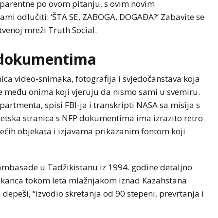
sparentne po ovom pitanju, s ovim novim
ami odlučiti: ‘ŠTA SE, ZABOGA, DOGAĐA?’ Zabavite se
tvenoj mreži Truth Social.
m dokumentima
znica video-snimaka, fotografija i svjedočanstava koja
e među onima koji vjeruju da nismo sami u svemiru.
tmenta, spisi FBI-ja i transkripti NASA sa misija s
tska stranica s NFP dokumentima ima izrazito retro
etećih objekata i izjavama prikazanim fontom koji
ambasade u Tadžikistanu iz 1994. godine detaljno
merikanca tokom leta mlažnjakom iznad Kazahstana
a depeši, “izvodio skretanja od 90 stepeni, prevrtanja i