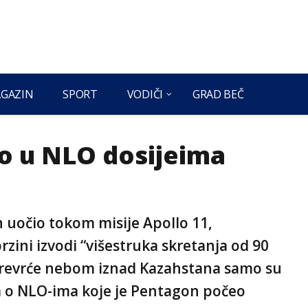
GAZIN
SPORT
VODIČI
GRAD BEČ
no u NLO dosijeima
rin uočio tokom misije Apollo 11,
brzini izvodi “višestruka skretanja od 90
e prevrće nebom iznad Kazahstana samo su
jea o NLO-ima koje je Pentagon počeo