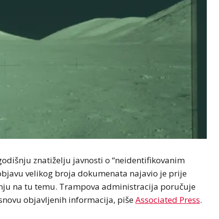
dišnju znatiželju javnosti o “neidentifikovanim
javu velikog broja dokumenata najavio je prije
nju na tu temu. Trampova administracija poručuje
snovu objavljenih informacija, piše
Associated Press
.