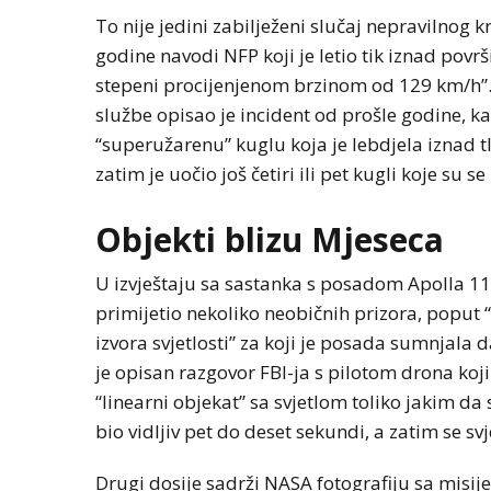
To nije jedini zabilježeni slučaj nepravilnog k
godine navodi NFP koji je letio tik iznad povr
stepeni procijenjenom brzinom od 129 km/h”.
službe opisao je incident od prošle godine, 
“superužarenu” kuglu koja je lebdjela iznad t
zatim je uočio još četiri ili pet kugli koje su se 
Objekti blizu Mjeseca
U izvještaju sa sastanka s posadom Apolla 11 i
primijetio nekoliko neobičnih prizora, poput “
izvora svjetlosti” za koji je posada sumnjala
je opisan razgovor FBI-ja s pilotom drona koji
“linearni objekat” sa svjetlom toliko jakim da 
bio vidljiv pet do deset sekundi, a zatim se svj
Drugi dosije sadrži NASA fotografiju sa misije