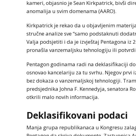
kameri, objasnio je Sean Kirkpatrick, bivši di
anomalija u svim domenama (AARO).
Kirkpatrick je rekao da u objavljenim materi
stručne analize sve “samo podstaknuti dodat
Valja podsjetiti i da je izvještaj Pentagona i
pronašla vanzemaljsku tehnologiju ili potvrd
Pentagon godinama radi na deklasifikaciji d
osnovao kancelariju za tu svrhu. Njegov prvi izv
bez dokaza o vanzemaljskoj tehnologiji. Tramp 
predsjednika Johna F. Kennedyja, senatora Rob
MAGAZIN
NOVOSTI
otkrili malo novih informacija.
Koliko visoku t
ljudsko tijelo m
Deklasifikovani podaci
izdrži?
Manja grupa republikanaca u Kongresu zalaga
Pentagon da skriva dokumente. Zastupnica An