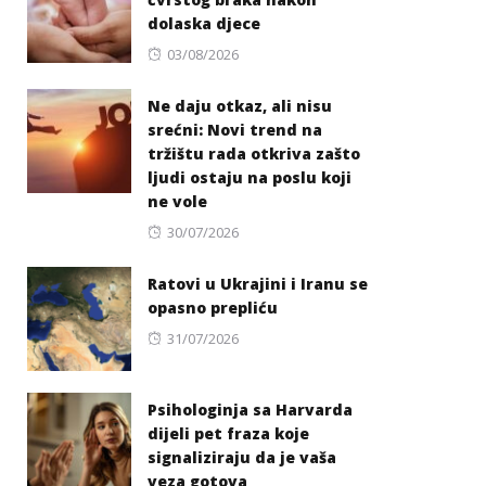
dolaska djece
Posted
03/08/2026
on
Ne daju otkaz, ali nisu
srećni: Novi trend na
tržištu rada otkriva zašto
ljudi ostaju na poslu koji
ne vole
Posted
30/07/2026
on
Ratovi u Ukrajini i Iranu se
opasno prepliću
Posted
31/07/2026
on
Psihologinja sa Harvarda
dijeli pet fraza koje
signaliziraju da je vaša
veza gotova