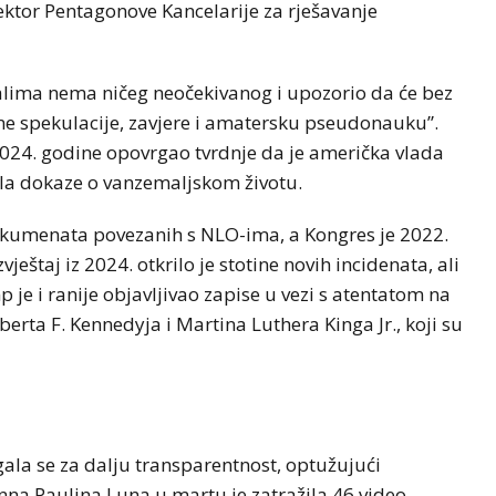
rektor Pentagonove Kancelarije za rješavanje
jalima nema ničeg neočekivanog i upozorio da će bez
ne spekulacije, zavjere i amatersku pseudonauku”.
z 2024. godine opovrgao tvrdnje da je američka vlada
ila dokaze o vanzemaljskom životu.
okumenata povezanih s NLO-ima, a Kongres je 2022.
ještaj iz 2024. otkrilo je stotine novih incidenata, ali
je i ranije objavljivao zapise u vezi s atentatom na
erta F. Kennedyja i Martina Luthera Kinga Jr., koji su
BIZNIS
NOVOSTI
emperaturu
ože da
Njemački penzioneri rade i
do 74. godine
la se za dalju transparentnost, optužujući
na Paulina Luna u martu je zatražila 46 video-