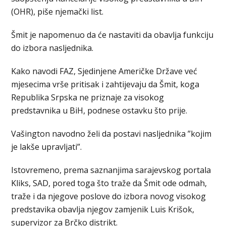
(OHR), piše njemački list.
Šmit je napomenuo da će nastaviti da obavlja funkciju
do izbora nasljednika.
Kako navodi FAZ, Sjedinjene Američke Države već
mjesecima vrše pritisak i zahtijevaju da Šmit, koga
Republika Srpska ne priznaje za visokog
predstavnika u BiH, podnese ostavku što prije.
Vašington navodno želi da postavi nasljednika ”kojim
je lakše upravljati”.
Istovremeno, prema saznanjima sarajevskog portala
Kliks, SAD, pored toga što traže da Šmit ode odmah,
traže i da njegove poslove do izbora novog visokog
predstavika obavlja njegov zamjenik Luis Krišok,
supervizor za Brčko distrikt.