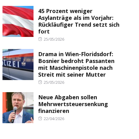
on
45 Prozent weniger
Asylanträge als im Vorjahr:
Rückläufiger Trend setzt sich
fort
Posted
25/05/2026
on
Drama in Wien-Floridsdorf:
Bosnier bedroht Passanten
mit Maschinenpistole nach
Streit mit seiner Mutter
Posted
25/05/2026
on
Neue Abgaben sollen
Mehrwertsteuersenkung
finanzieren
Posted
22/04/2026
on