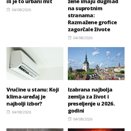
ili je to urbani mit
žene imaju dugmad
na suprotnim
Posted
04/08/2026
stranama:
on
Razmažene grofice
zagorčale živote
Posted
04/08/2026
on
Vrućine u stanu: Koji
Izabrana najbolja
klima-uređaj je
zemlja za život i
najbolji izbor?
preseljenje u 2026.
godini
Posted
04/08/2026
on
Posted
04/08/2026
on