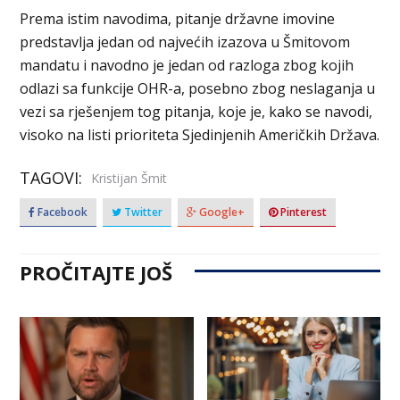
Prema istim navodima, pitanje državne imovine
predstavlja jedan od najvećih izazova u Šmitovom
mandatu i navodno je jedan od razloga zbog kojih
odlazi sa funkcije OHR-a, posebno zbog neslaganja u
vezi sa rješenjem tog pitanja, koje je, kako se navodi,
visoko na listi prioriteta Sjedinjenih Američkih Država.
TAGOVI:
Kristijan Šmit
Facebook
Twitter
Google+
Pinterest
PROČITAJTE JOŠ