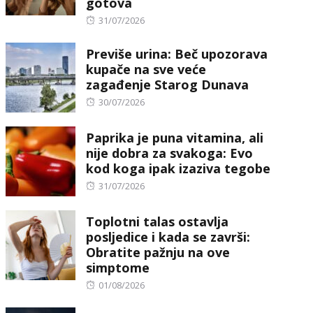
gotova
Posted
31/07/2026
on
Previše urina: Beč upozorava
kupače na sve veće
zagađenje Starog Dunava
Posted
30/07/2026
on
Paprika je puna vitamina, ali
nije dobra za svakoga: Evo
kod koga ipak izaziva tegobe
Posted
31/07/2026
on
Toplotni talas ostavlja
posljedice i kada se završi:
Obratite pažnju na ove
simptome
Posted
01/08/2026
on