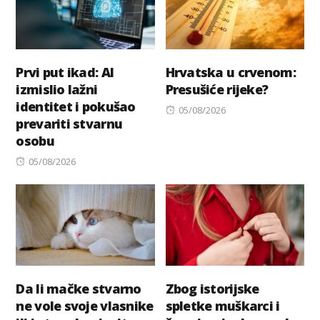
Prvi put ikad: AI
Hrvatska u crvenom:
izmislio lažni
Presušiće rijeke?
identitet i pokušao
Posted
05/08/2026
prevariti stvarnu
on
osobu
Posted
05/08/2026
on
Da li mačke stvarno
Zbog istorijske
ne vole svoje vlasnike
spletke muškarci i