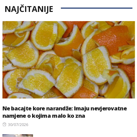
NAJČITANIJE
Ne bacajte kore narandže: Imaju nevjerovatne
namjene o kojima malo ko zna
Posted
30/07/2026
on