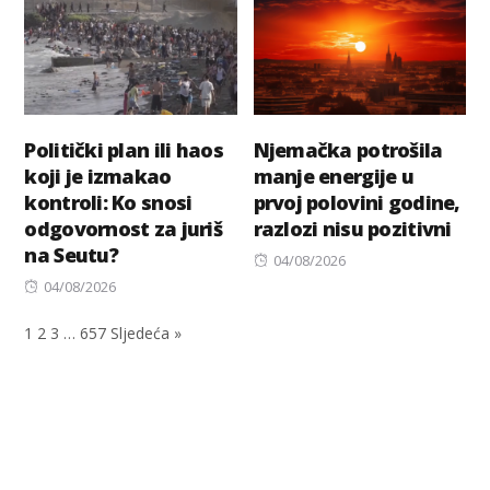
Politički plan ili haos
Njemačka potrošila
koji je izmakao
manje energije u
kontroli: Ko snosi
prvoj polovini godine,
odgovornost za juriš
razlozi nisu pozitivni
na Seutu?
Posted
04/08/2026
Posted
on
04/08/2026
on
1
2
3
…
657
Sljedeća »