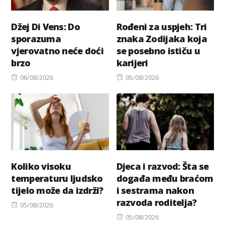
Džej Di Vens: Do
Rođeni za uspjeh: Tri
sporazuma
znaka Zodijaka koja
vjerovatno neće doći
se posebno ističu u
brzo
karijeri
Posted
Posted
06/08/2026
05/08/2026
on
on
Koliko visoku
Djeca i razvod: Šta se
temperaturu ljudsko
događa među braćom
tijelo može da izdrži?
i sestrama nakon
razvoda roditelja?
Posted
05/08/2026
on
Posted
05/08/2026