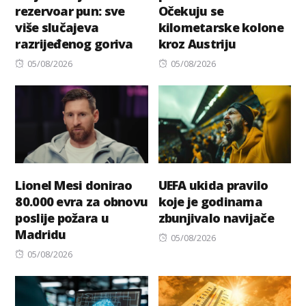
rezervoar pun: sve
Očekuju se
više slučajeva
kilometarske kolone
razrijeđenog goriva
kroz Austriju
Posted
Posted
05/08/2026
05/08/2026
on
on
Lionel Mesi donirao
UEFA ukida pravilo
80.000 evra za obnovu
koje je godinama
poslije požara u
zbunjivalo navijače
Madridu
Posted
05/08/2026
Posted
on
05/08/2026
on