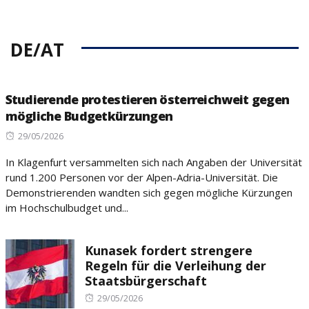
DE/AT
Studierende protestieren österreichweit gegen
mögliche Budgetkürzungen
Posted
29/05/2026
on
In Klagenfurt versammelten sich nach Angaben der Universität
rund 1.200 Personen vor der Alpen-Adria-Universität. Die
Demonstrierenden wandten sich gegen mögliche Kürzungen
im Hochschulbudget und...
Kunasek fordert strengere
Regeln für die Verleihung der
Staatsbürgerschaft
Posted
29/05/2026