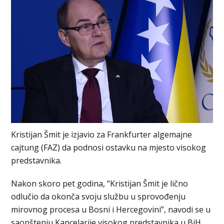
Kristijan Šmit je izjavio za Frankfurter algemajne
cajtung (FAZ) da podnosi ostavku na mjesto visokog
predstavnika.
Nakon skoro pet godina, “Kristijan Šmit je lično
odlučio da okonča svoju službu u sprovođenju
mirovnog procesa u Bosni i Hercegovini”, navodi se u
saopštenju Kancelarije visokog predstavnika u BiH