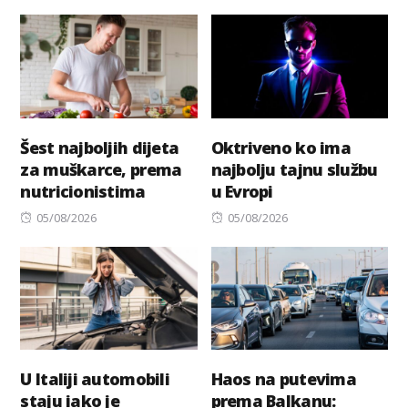
on
Šest najboljih dijeta
Oktriveno ko ima
za muškarce, prema
najbolju tajnu službu
nutricionistima
u Evropi
Posted
Posted
05/08/2026
05/08/2026
on
on
U Italiji automobili
Haos na putevima
staju iako je
prema Balkanu: