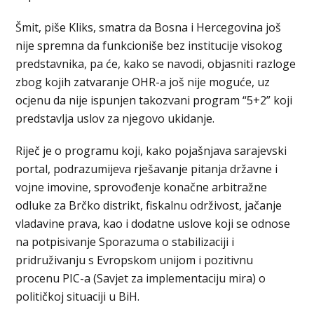
Šmit, piše Kliks, smatra da Bosna i Hercegovina još
nije spremna da funkcioniše bez institucije visokog
predstavnika, pa će, kako se navodi, objasniti razloge
zbog kojih zatvaranje OHR-a još nije moguće, uz
ocjenu da nije ispunjen takozvani program “5+2” koji
predstavlja uslov za njegovo ukidanje.
Riječ je o programu koji, kako pojašnjava sarajevski
portal, podrazumijeva rješavanje pitanja državne i
vojne imovine, sprovođenje konačne arbitražne
odluke za Brčko distrikt, fiskalnu održivost, jačanje
vladavine prava, kao i dodatne uslove koji se odnose
na potpisivanje Sporazuma o stabilizaciji i
pridruživanju s Evropskom unijom i pozitivnu
procenu PIC-a (Savjet za implementaciju mira) o
političkoj situaciji u BiH.