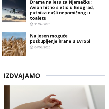
Drama na letu za Njemačku:
Avion hitno sletio u Beograd,
putnika našli nepomičnog u
toaletu
Posted
31/07/2026
on
Na jesen moguće
poskupljenje hrane u Evropi
Posted
04/08/2026
on
IZDVAJAMO