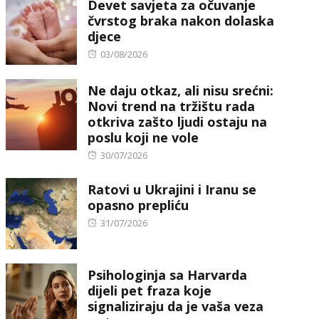
Devet savjeta za očuvanje
čvrstog braka nakon dolaska
djece
Posted
03/08/2026
on
Ne daju otkaz, ali nisu srećni:
Novi trend na tržištu rada
otkriva zašto ljudi ostaju na
poslu koji ne vole
Posted
30/07/2026
on
Ratovi u Ukrajini i Iranu se
opasno prepliću
Posted
31/07/2026
on
Psihologinja sa Harvarda
dijeli pet fraza koje
signaliziraju da je vaša veza