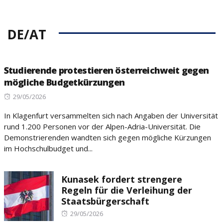
DE/AT
Studierende protestieren österreichweit gegen
mögliche Budgetkürzungen
Posted
29/05/2026
on
In Klagenfurt versammelten sich nach Angaben der Universität
rund 1.200 Personen vor der Alpen-Adria-Universität. Die
Demonstrierenden wandten sich gegen mögliche Kürzungen
im Hochschulbudget und...
Kunasek fordert strengere
Regeln für die Verleihung der
Staatsbürgerschaft
Posted
29/05/2026