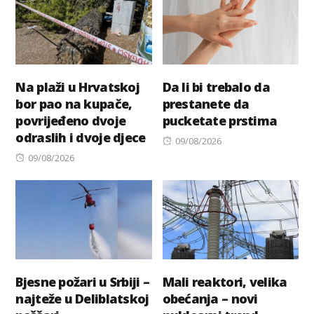
Na plaži u Hrvatskoj
Da li bi trebalo da
bor pao na kupače,
prestanete da
povrijeđeno dvoje
pucketate prstima
odraslih i dvoje djece
Posted
09/08/2026
Posted
on
09/08/2026
on
Bjesne požari u Srbiji –
Mali reaktori, velika
najteže u Deliblatskoj
obećanja – novi