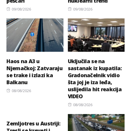
peščari
nuklearni trend
Posted
Posted
09/08/2026
09/08/2026
on
on
Haos na A3 u
Uključila se na
Njemačkoj: Zatvaraju
sastanak iz kupatila:
se trake i izlazi ka
Gradonačelnik vidio
Balkanu
šta joj je iza leđa,
uslijedila hit reakcija
Posted
08/08/2026
VIDEO
on
Posted
08/08/2026
on
Zemljotres u Austriji:
Tresli se kreveti i