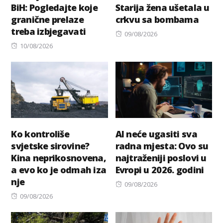
BiH: Pogledajte koje
Starija žena ušetala u
granične prelaze
crkvu sa bombama
treba izbjegavati
Posted
09/08/2026
Posted
on
10/08/2026
on
Ko kontroliše
AI neće ugasiti sva
svjetske sirovine?
radna mjesta: Ovo su
Kina neprikosnovena,
najtraženiji poslovi u
a evo ko je odmah iza
Evropi u 2026. godini
nje
Posted
09/08/2026
Posted
on
09/08/2026
on