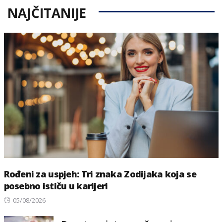
NAJČITANIJE
Rođeni za uspjeh: Tri znaka Zodijaka koja se
posebno ističu u karijeri
Posted
05/08/2026
on