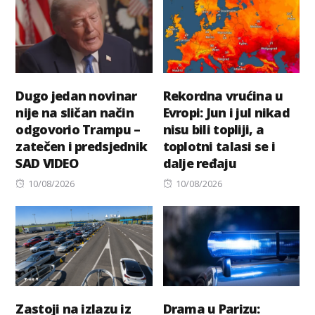
Dugo jedan novinar
Rekordna vrućina u
nije na sličan način
Evropi: Jun i jul nikad
odgovorio Trampu –
nisu bili topliji, a
zatečen i predsjednik
toplotni talasi se i
SAD VIDEO
dalje ređaju
Posted
Posted
10/08/2026
10/08/2026
on
on
Zastoji na izlazu iz
Drama u Parizu: