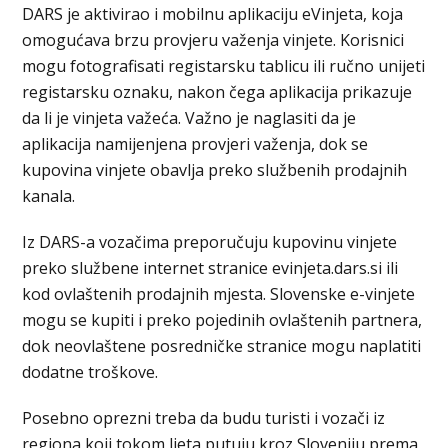
DARS je aktivirao i mobilnu aplikaciju eVinjeta, koja
omogućava brzu provjeru važenja vinjete. Korisnici
mogu fotografisati registarsku tablicu ili ručno unijeti
registarsku oznaku, nakon čega aplikacija prikazuje
da li je vinjeta važeća. Važno je naglasiti da je
aplikacija namijenjena provjeri važenja, dok se
kupovina vinjete obavlja preko službenih prodajnih
kanala.
Iz DARS-a vozačima preporučuju kupovinu vinjete
preko službene internet stranice evinjeta.dars.si ili
kod ovlaštenih prodajnih mjesta. Slovenske e-vinjete
mogu se kupiti i preko pojedinih ovlaštenih partnera,
dok neovlaštene posredničke stranice mogu naplatiti
dodatne troškove.
Posebno oprezni treba da budu turisti i vozači iz
regiona koji tokom ljeta putuju kroz Sloveniju prema