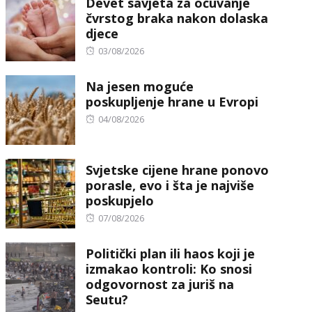
Devet savjeta za očuvanje
čvrstog braka nakon dolaska
djece
Posted
03/08/2026
on
Na jesen moguće
poskupljenje hrane u Evropi
Posted
04/08/2026
on
Svjetske cijene hrane ponovo
porasle, evo i šta je najviše
poskupjelo
Posted
07/08/2026
on
Politički plan ili haos koji je
izmakao kontroli: Ko snosi
odgovornost za juriš na
Seutu?