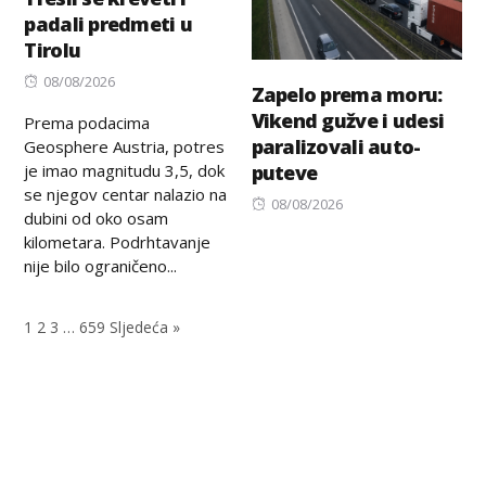
padali predmeti u
Tirolu
Posted
08/08/2026
Zapelo prema moru:
on
Vikend gužve i udesi
Prema podacima
paralizovali auto-
Geosphere Austria, potres
je imao magnitudu 3,5, dok
puteve
se njegov centar nalazio na
Posted
08/08/2026
dubini od oko osam
on
kilometara. Podrhtavanje
nije bilo ograničeno...
1
2
3
…
659
Sljedeća »