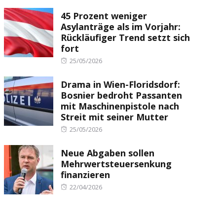
on
45 Prozent weniger
Asylanträge als im Vorjahr:
Rückläufiger Trend setzt sich
fort
Posted
25/05/2026
on
Drama in Wien-Floridsdorf:
Bosnier bedroht Passanten
mit Maschinenpistole nach
Streit mit seiner Mutter
Posted
25/05/2026
on
Neue Abgaben sollen
Mehrwertsteuersenkung
finanzieren
Posted
22/04/2026
on