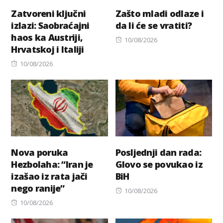
Zatvoreni ključni
Zašto mladi odlaze i
izlazi: Saobraćajni
da li će se vratiti?
haos ka Austriji,
Posted
10/08/2026
Hrvatskoj i Italiji
on
Posted
10/08/2026
on
Nova poruka
Posljednji dan rada:
Hezbolaha: “Iran je
Glovo se povukao iz
izašao iz rata jači
BiH
nego ranije”
Posted
10/08/2026
Posted
on
10/08/2026
on