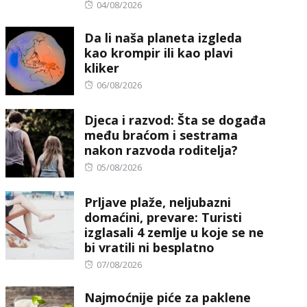
Posted
04/08/2026
on
Da li naša planeta izgleda
kao krompir ili kao plavi
kliker
Posted
06/08/2026
on
Djeca i razvod: Šta se događa
među braćom i sestrama
nakon razvoda roditelja?
Posted
05/08/2026
on
Prljave plaže, neljubazni
domaćini, prevare: Turisti
izglasali 4 zemlje u koje se ne
bi vratili ni besplatno
Posted
07/08/2026
on
Najmoćnije piće za paklene