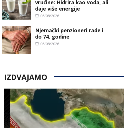
vrućine: Hidrira kao voda, ali
daje više energije
Posted
06/08/2026
on
Njemački penzioneri rade i
do 74. godine
Posted
06/08/2026
on
IZDVAJAMO