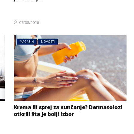
Posted
07/08/2026
on
MAGAZIN
NOVOSTI
Krema ili sprej za sunčanje? Dermatolozi
otkrili šta je bolji izbor