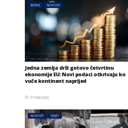
BIZNIS
NOVOSTI
Jedna zemlja drži gotovo četvrtinu
BIZNIS
ekonomije EU: Novi podaci otkrivaju ko
Energetski probl
vuče kontinent naprijed
niskog vodostaj
Posted
07/08/2026
on
NOVOSTI
SVIJET