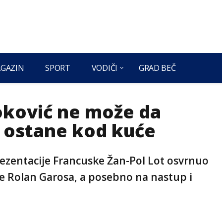
GAZIN
SPORT
VODIČI
GRAD BEČ
Đoković ne može da
a ostane kod kuće
rezentacije Francuske Žan-Pol Lot osvrnuo
e Rolan Garosa, a posebno na nastup i