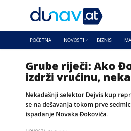
POČETNA
NOVOSTI
BIZNIS
MA
Grube riječi: Ako 
izdrži vrućinu, nek
Nekadašnji selektor Dejvis kup rep
se na dešavanja tokom prve sedmic
ispadanje Novaka Đokovića.
NOVOSTI