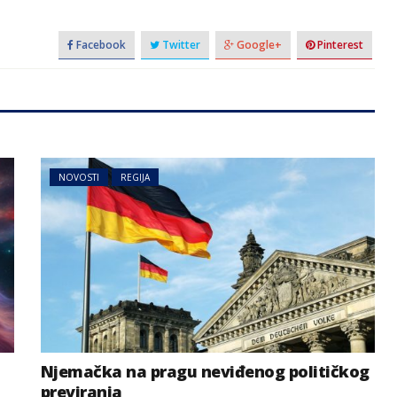
Facebook
Twitter
Google+
Pinterest
NOVOSTI
REGIJA
Njemačka na pragu neviđenog političkog
previranja