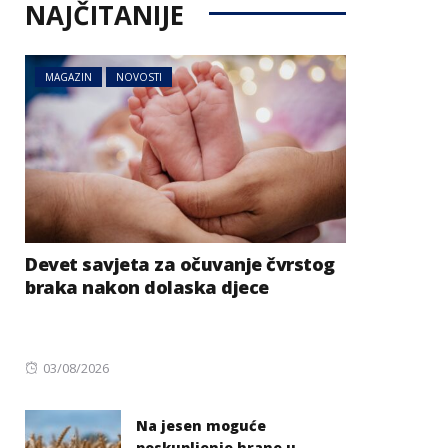
NAJČITANIJE
MAGAZIN
NOVOSTI
Devet savjeta za očuvanje čvrstog
braka nakon dolaska djece
Posted
03/08/2026
on
Na jesen moguće
poskupljenje hrane u