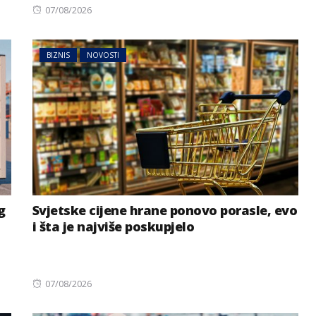
Posted
07/08/2026
on
BIZNIS
NOVOSTI
g
Svjetske cijene hrane ponovo porasle, evo
i šta je najviše poskupjelo
Posted
07/08/2026
on