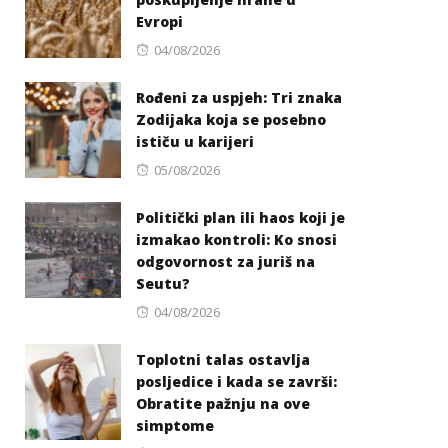
Evropi
Posted
04/08/2026
on
Rođeni za uspjeh: Tri znaka
Zodijaka koja se posebno
ističu u karijeri
Posted
05/08/2026
on
Politički plan ili haos koji je
izmakao kontroli: Ko snosi
odgovornost za juriš na
Seutu?
Posted
04/08/2026
on
Toplotni talas ostavlja
posljedice i kada se završi:
Obratite pažnju na ove
simptome