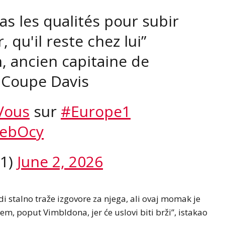
 pas les qualités pour subir
, qu'il reste chez lui”
h, ancien capitaine de
 Coupe Davis
Vous
sur
#Europe1
kebOcy
e1)
June 2, 2026
udi stalno traže izgovore za njega, ali ovaj momak je
em, poput Vimbldona, jer će uslovi biti brži”, istakao