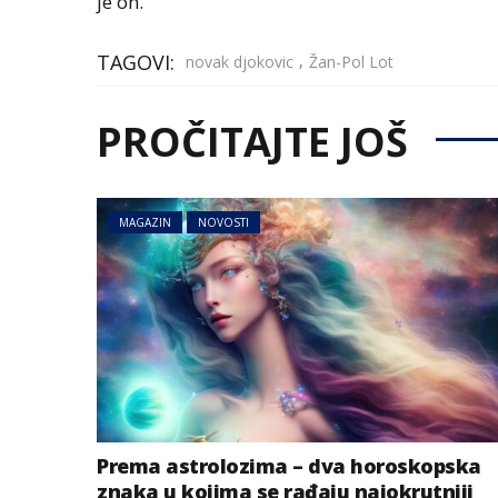
je on.
TAGOVI:
,
novak djokovic
Žan-Pol Lot
PROČITAJTE JOŠ
MAGAZIN
NOVOSTI
Prema astrolozima – dva horoskopska
znaka u kojima se rađaju najokrutniji