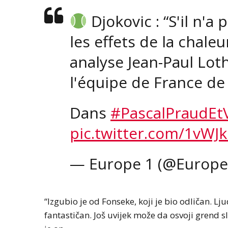
Djokovic : “S'il n'a
les effets de la chaleur
analyse Jean-Paul Lot
l'équipe de France de
Dans
#PascalPraudEt
pic.twitter.com/1vWJ
— Europe 1 (@Europ
“Izgubio je od Fonseke, koji je bio odličan. Lj
fantastičan. Još uvijek može da osvoji grend sl