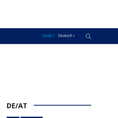
Srpski /
Deutsch /
DE/AT