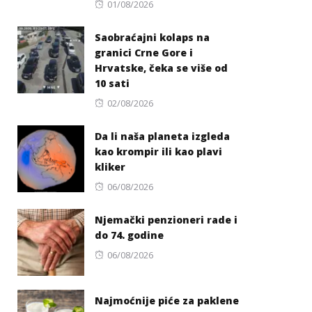
Posted
01/08/2026
on
Saobraćajni kolaps na
granici Crne Gore i
Hrvatske, čeka se više od
10 sati
Posted
02/08/2026
on
Da li naša planeta izgleda
kao krompir ili kao plavi
kliker
Posted
06/08/2026
on
Njemački penzioneri rade i
do 74. godine
Posted
06/08/2026
on
Najmoćnije piće za paklene