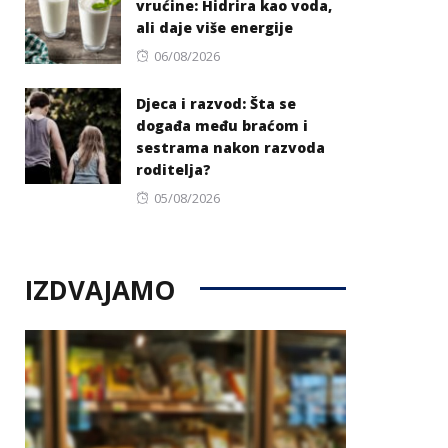
vrućine: Hidrira kao voda,
ali daje više energije
Posted
06/08/2026
on
Djeca i razvod: Šta se
događa među braćom i
sestrama nakon razvoda
roditelja?
Posted
05/08/2026
on
IZDVAJAMO