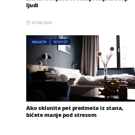
ljudi
Posted
07/08/2026
on
MAGAZIN
NOVOSTI
Ako sklonite pet predmeta iz stana,
bićete manje pod stresom