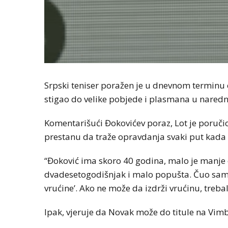
Srpski teniser poražen je u dnevnom terminu 
stigao do velike pobjede i plasmana u nared
Komentarišući Đokovićev poraz, Lot je poručio
prestanu da traže opravdanja svaki put kada n
“Đoković ima skoro 40 godina, malo je manje 
dvadesetogodišnjak i malo popušta. Čuo sam l
vrućine’. Ako ne može da izdrži vrućinu, treba
Ipak, vjeruje da Novak može do titule na Vim