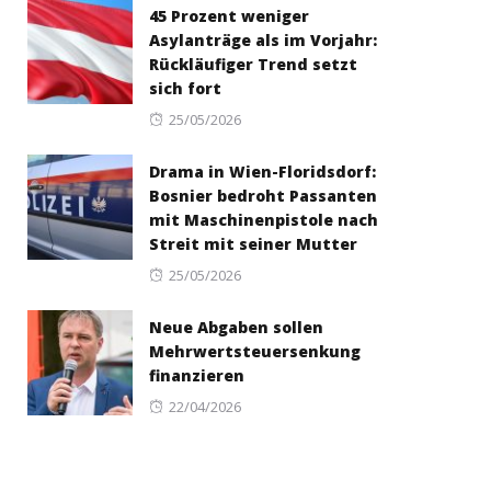
45 Prozent weniger
Asylanträge als im Vorjahr:
Rückläufiger Trend setzt
sich fort
Posted
25/05/2026
on
Drama in Wien-Floridsdorf:
Bosnier bedroht Passanten
mit Maschinenpistole nach
Streit mit seiner Mutter
Posted
25/05/2026
on
Neue Abgaben sollen
Mehrwertsteuersenkung
finanzieren
Posted
22/04/2026
on