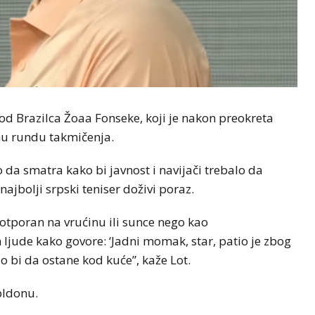
od Brazilca Žoaa Fonseke, koji je nakon preokreta
nu rundu takmičenja.
 da smatra kako bi javnost i navijači trebalo da
ajbolji srpski teniser doživi poraz.
otporan na vrućinu ili sunce nego kao
jude kako govore: ‘Jadni momak, star, patio je zbog
lo bi da ostane kod kuće”, kaže Lot.
bldonu.