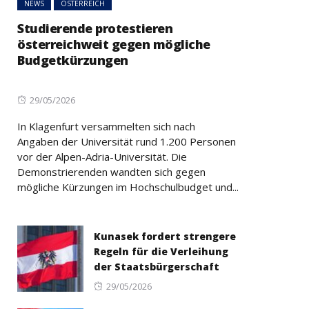
NEWS
ÖSTERREICH
Studierende protestieren
österreichweit gegen mögliche
Budgetkürzungen
Posted
29/05/2026
on
In Klagenfurt versammelten sich nach
Angaben der Universität rund 1.200 Personen
vor der Alpen-Adria-Universität. Die
Demonstrierenden wandten sich gegen
mögliche Kürzungen im Hochschulbudget und...
Kunasek fordert strengere
Regeln für die Verleihung
der Staatsbürgerschaft
Posted
29/05/2026
on