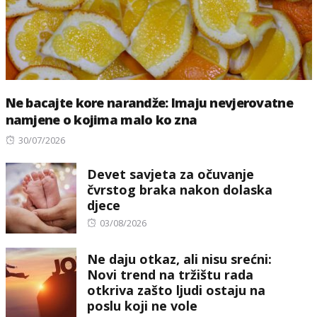
Ne bacajte kore narandže: Imaju nevjerovatne
namjene o kojima malo ko zna
Posted
30/07/2026
on
Devet savjeta za očuvanje
čvrstog braka nakon dolaska
djece
Posted
03/08/2026
on
Ne daju otkaz, ali nisu srećni:
Novi trend na tržištu rada
otkriva zašto ljudi ostaju na
poslu koji ne vole