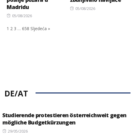
Madridu
Posted
05/08/2026
Posted
on
05/08/2026
on
1
2
3
…
658
Sljedeća »
DE/AT
Studierende protestieren österreichweit gegen
mögliche Budgetkürzungen
Posted
29/05/2026