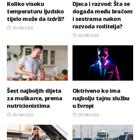
Koliko visoku
Djeca i razvod: Šta se
temperaturu ljudsko
događa među braćom
tijelo može da izdrži?
i sestrama nakon
razvoda roditelja?
Posted
05/08/2026
on
Posted
05/08/2026
on
Šest najboljih dijeta
Oktriveno ko ima
za muškarce, prema
najbolju tajnu službu
nutricionistima
u Evropi
Posted
Posted
05/08/2026
05/08/2026
on
on