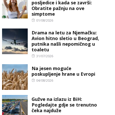
posljedice i kada se završi:
Obratite pažnju na ove
simptome
Posted
01/08/2026
on
Drama na letu za Njemačku:
Avion hitno sletio u Beograd,
putnika našli nepomičnog u
toaletu
Posted
31/07/2026
on
Na jesen moguće
poskupljenje hrane u Evropi
Posted
04/08/2026
on
Gužve na izlazu iz BiH:
Pogledajte gdje se trenutno
čeka najduže