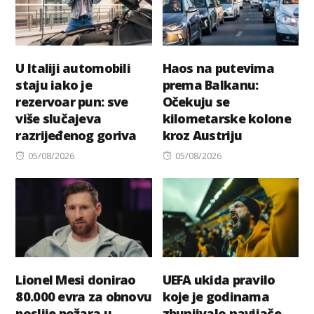
U Italiji automobili
Haos na putevima
staju iako je
prema Balkanu:
rezervoar pun: sve
Očekuju se
više slučajeva
kilometarske kolone
razrijeđenog goriva
kroz Austriju
Posted
Posted
05/08/2026
05/08/2026
on
on
Lionel Mesi donirao
UEFA ukida pravilo
80.000 evra za obnovu
koje je godinama
poslije požara u
zbunjivalo navijače