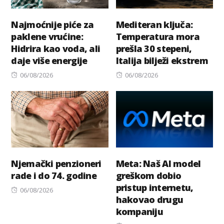
Najmoćnije piće za
Mediteran ključa:
paklene vrućine:
Temperatura mora
Hidrira kao voda, ali
prešla 30 stepeni,
daje više energije
Italija bilježi ekstrem
Posted
Posted
06/08/2026
06/08/2026
on
on
Njemački penzioneri
Meta: Naš AI model
rade i do 74. godine
greškom dobio
pristup internetu,
Posted
06/08/2026
hakovao drugu
on
kompaniju