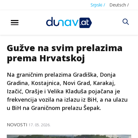
Srpski /
Deutsch /
Gužve na svim prelazima
prema Hrvatskoj
Na graničnim prelazima Gradiška, Donja
Gradina, Kostajnica, Novi Grad, Karakaj,
Izačić, Orašje i Velika Kladuša pojačana je
frekvencija vozila na izlazu iz BiH, a na ulazu
u BiH na Graničnom prelazu Šepak.
NOVOSTI
17. 05. 2026.