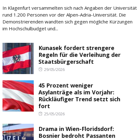
on
In Klagenfurt versammelten sich nach Angaben der Universität
rund 1.200 Personen vor der Alpen-Adria-Universität. Die
Demonstrierenden wandten sich gegen mögliche Kürzungen
im Hochschulbudget und...
Kunasek fordert strengere
Regeln für die Verleihung der
Staatsbürgerschaft
Posted
29/05/2026
on
45 Prozent weniger
Asylanträge als im Vorjahr:
Rückläufiger Trend setzt sich
fort
Posted
25/05/2026
on
Drama in Wien-Floridsdorf:
Bosnier bedroht Passanten