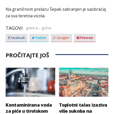
Na graničnom prelazu Šepak zabranjen je saobraćaj
za sva teretna vozila.
TAGOVI:
,
granica
gužva
Facebook
Twitter
Google+
Pinterest
PROČITAJTE JOŠ
Kontaminirana voda
Toplotni talas izaziva
za piće u tirolskom
više sukoba na