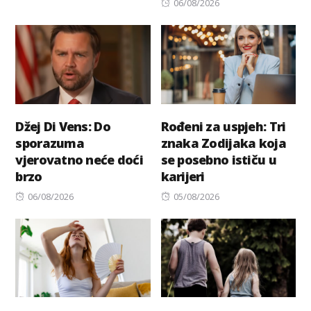
Posted
06/08/2026
on
Džej Di Vens: Do
Rođeni za uspjeh: Tri
sporazuma
znaka Zodijaka koja
vjerovatno neće doći
se posebno ističu u
brzo
karijeri
Posted
Posted
06/08/2026
05/08/2026
on
on