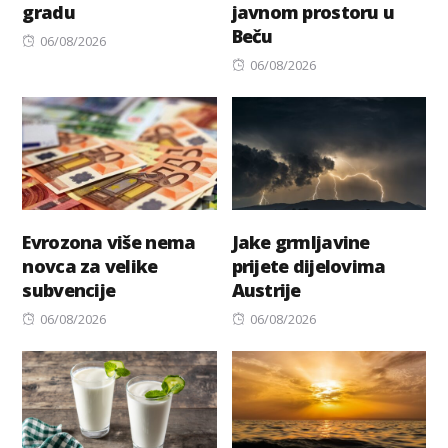
gradu
javnom prostoru u
Beču
Posted
06/08/2026
on
Posted
06/08/2026
on
Evrozona više nema
Jake grmljavine
novca za velike
prijete dijelovima
subvencije
Austrije
Posted
Posted
06/08/2026
06/08/2026
on
on