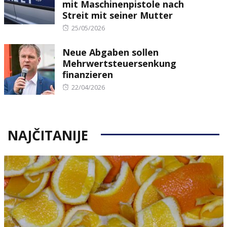
mit Maschinenpistole nach
Streit mit seiner Mutter
Posted
25/05/2026
on
Neue Abgaben sollen
Mehrwertsteuersenkung
finanzieren
Posted
22/04/2026
on
NAJČITANIJE