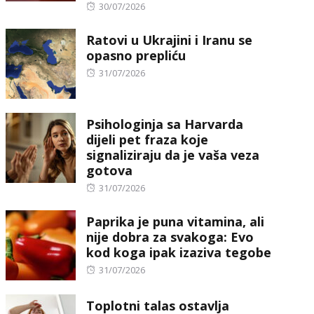
Posted
30/07/2026
on
Ratovi u Ukrajini i Iranu se
opasno prepliću
Posted
31/07/2026
on
Psihologinja sa Harvarda
dijeli pet fraza koje
signaliziraju da je vaša veza
gotova
Posted
31/07/2026
on
Paprika je puna vitamina, ali
nije dobra za svakoga: Evo
kod koga ipak izaziva tegobe
Posted
31/07/2026
on
Toplotni talas ostavlja