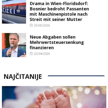
Drama in Wien-Floridsdorf:
Bosnier bedroht Passanten
mit Maschinenpistole nach
Streit mit seiner Mutter
Posted
25/05/2026
on
Neue Abgaben sollen
Mehrwertsteuersenkung
finanzieren
Posted
22/04/2026
on
NAJČITANIJE