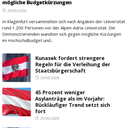
mögliche Budgetkürzungen
Posted
29/05/2026
on
In Klagenfurt versammelten sich nach Angaben der Universität
rund 1.200 Personen vor der Alpen-Adria-Universität. Die
Demonstrierenden wandten sich gegen mögliche Kürzungen
im Hochschulbudget und...
Kunasek fordert strengere
Regeln für die Verleihung der
Staatsbürgerschaft
Posted
29/05/2026
on
45 Prozent weniger
Asylanträge als im Vorjahr:
Rückläufiger Trend setzt sich
fort
Posted
25/05/2026
on