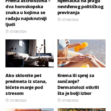
Prema astrolozima –
Njemačka na pragu
dva horoskopska
neviđenog političkog
znaka u kojima se
previranja
rađaju najokrutniji
Posted
07/08/2026
ljudi
on
Posted
07/08/2026
on
Ako sklonite pet
Krema ili sprej za
predmeta iz stana,
sunčanje?
bićete manje pod
Dermatolozi otkrili
stresom
šta je bolji izbor
Posted
Posted
07/08/2026
07/08/2026
on
on