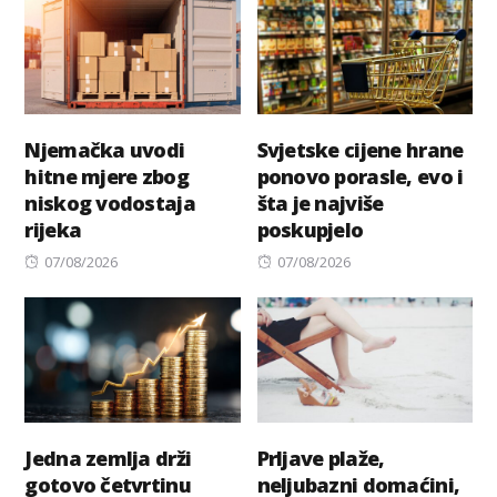
Njemačka uvodi
Svjetske cijene hrane
hitne mjere zbog
ponovo porasle, evo i
niskog vodostaja
šta je najviše
rijeka
poskupjelo
Posted
Posted
07/08/2026
07/08/2026
on
on
Jedna zemlja drži
Prljave plaže,
gotovo četvrtinu
neljubazni domaćini,