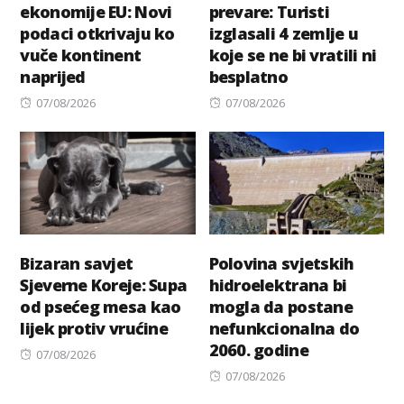
ekonomije EU: Novi
prevare: Turisti
podaci otkrivaju ko
izglasali 4 zemlje u
vuče kontinent
koje se ne bi vratili ni
naprijed
besplatno
Posted
Posted
07/08/2026
07/08/2026
on
on
Bizaran savjet
Polovina svjetskih
Sjeverne Koreje: Supa
hidroelektrana bi
od psećeg mesa kao
mogla da postane
lijek protiv vrućine
nefunkcionalna do
2060. godine
Posted
07/08/2026
on
Posted
07/08/2026
on