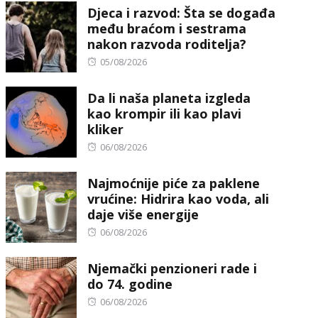
Djeca i razvod: Šta se događa
među braćom i sestrama
nakon razvoda roditelja?
Posted
05/08/2026
on
Da li naša planeta izgleda
kao krompir ili kao plavi
kliker
Posted
06/08/2026
on
Najmoćnije piće za paklene
vrućine: Hidrira kao voda, ali
daje više energije
Posted
06/08/2026
on
Njemački penzioneri rade i
do 74. godine
Posted
06/08/2026
on