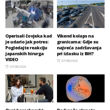
Operisali čovjeka kad
Vikend kolaps na
je udario jak potres:
granicama: Gdje su
Pogledajte reakciju
najveća zadržavanja
japanskih hirurga
pri izlasku iz BiH?
VIDEO
Posted
07/08/2026
Posted
on
07/08/2026
on