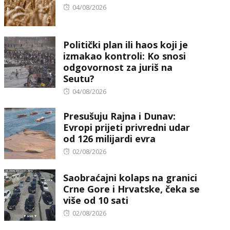
Posted
04/08/2026
on
Politički plan ili haos koji je
izmakao kontroli: Ko snosi
odgovornost za juriš na
Seutu?
Posted
04/08/2026
on
Presušuju Rajna i Dunav:
Evropi prijeti privredni udar
od 126 milijardi evra
Posted
02/08/2026
on
Saobraćajni kolaps na granici
Crne Gore i Hrvatske, čeka se
više od 10 sati
Posted
02/08/2026
on