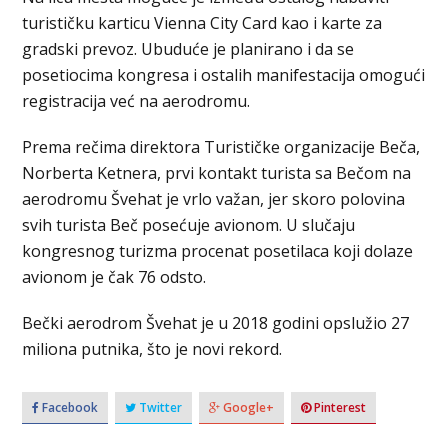
turističku karticu Vienna City Card kao i karte za
gradski prevoz. Ubuduće je planirano i da se
posetiocima kongresa i ostalih manifestacija omogući
registracija već na aerodromu.
Prema rečima direktora Turističke organizacije Beča,
Norberta Ketnera, prvi kontakt turista sa Bečom na
aerodromu Švehat je vrlo važan, jer skoro polovina
svih turista Beč posećuje avionom. U slučaju
kongresnog turizma procenat posetilaca koji dolaze
avionom je čak 76 odsto.
Bečki aerodrom Švehat je u 2018 godini opslužio 27
miliona putnika, što je novi rekord.
Facebook
Twitter
Google+
Pinterest