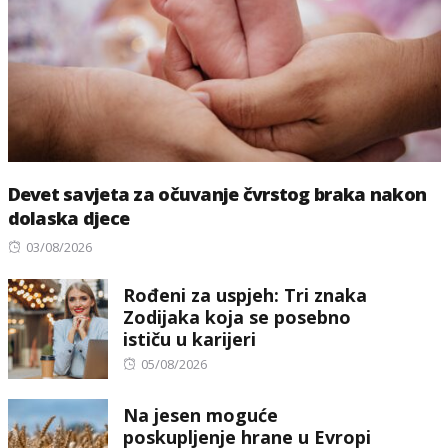
Devet savjeta za očuvanje čvrstog braka nakon
dolaska djece
Posted
03/08/2026
on
Rođeni za uspjeh: Tri znaka
Zodijaka koja se posebno
ističu u karijeri
Posted
05/08/2026
on
Na jesen moguće
poskupljenje hrane u Evropi