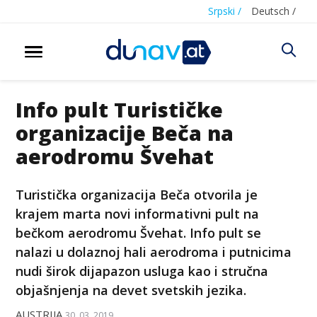
Srpski /
Deutsch /
Info pult Turističke
organizacije Beča na
aerodromu Švehat
Turistička organizacija Beča otvorila je
krajem marta novi informativni pult na
bečkom aerodromu Švehat. Info pult se
nalazi u dolaznoj hali aerodroma i putnicima
nudi širok dijapazon usluga kao i stručna
objašnjenja na devet svetskih jezika.
AUSTRIJA
30. 03. 2019.