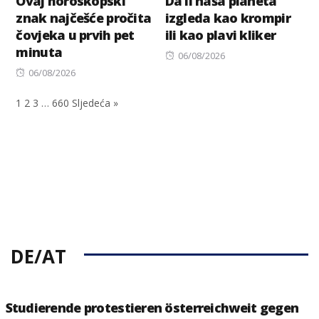
Ovaj horoskopski
Da li naša planeta
znak najčešće pročita
izgleda kao krompir
čovjeka u prvih pet
ili kao plavi kliker
minuta
Posted
06/08/2026
Posted
on
06/08/2026
on
1
2
3
…
660
Sljedeća »
DE/AT
Studierende protestieren österreichweit gegen