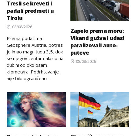
Tresli se kreveti i
padali predmeti u
Tirolu
Posted
08/08/2026
Zapelo prema moru:
on
Vikend gužve i udesi
Prema podacima
paralizovali auto-
Geosphere Austria, potres
je imao magnitudu 3,5, dok
puteve
se njegov centar nalazio na
Posted
08/08/2026
dubini od oko osam
on
kilometara. Podrhtavanje
nije bilo ograničeno...