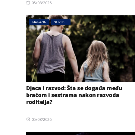
Posted
05/08/2026
on
MAGAZIN
NOVOSTI
Djeca i razvod: Šta se događa među
braćom i sestrama nakon razvoda
roditelja?
Posted
05/08/2026
on