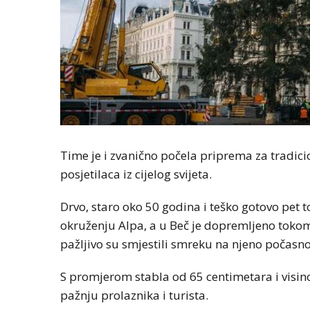
Time je i zvanično počela priprema za tradicio
posjetilaca iz cijelog svijeta.
Drvo, staro oko 50 godina i teško gotovo pet 
okruženju Alpa, a u Beč je dopremljeno tokom n
pažljivo su smjestili smreku na njeno počasno
S promjerom stabla od 65 centimetara i visino
pažnju prolaznika i turista.