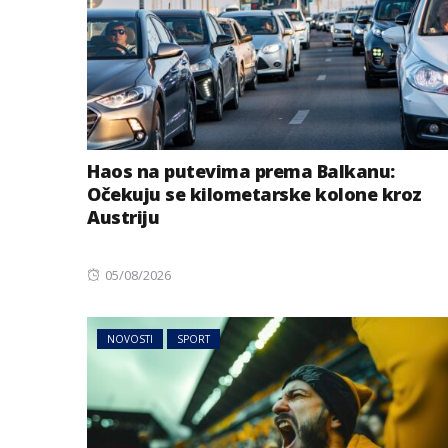
Haos na putevima prema Balkanu:
Očekuju se kilometarske kolone kroz
Austriju
Posted
05/08/2026
MAGAZIN
NOVOSTI
on
Izabrana najbolj
NOVOSTI
SPORT
život i preseljenj
godini