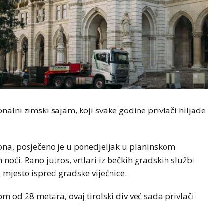
nalni zimski sajam, koji svake godine privlači hiljade
tona, posječeno je u ponedjeljak u planinskom
oći. Rano jutros, vrtlari iz bečkih gradskih službi
 mjesto ispred gradske vijećnice.
m od 28 metara, ovaj tirolski div već sada privlači