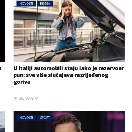
NOVOSTI
REGIJA
u
U Italiji automobili staju iako je rezervoar
pun: sve više slučajeva razrijeđenog
goriva
Posted
05/08/2026
on
NOVOSTI
SPORT