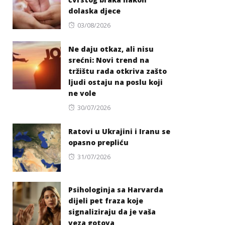
dolaska djece
Posted
03/08/2026
on
Ne daju otkaz, ali nisu
srećni: Novi trend na
tržištu rada otkriva zašto
ljudi ostaju na poslu koji
ne vole
Posted
30/07/2026
on
Ratovi u Ukrajini i Iranu se
opasno prepliću
Posted
31/07/2026
on
Psihologinja sa Harvarda
dijeli pet fraza koje
signaliziraju da je vaša
veza gotova