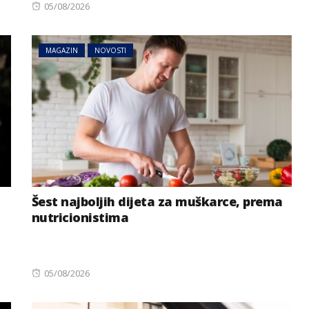
Posted
05/08/2026
on
MAGAZIN
NOVOSTI
Šest najboljih dijeta za muškarce, prema
nutricionistima
Posted
05/08/2026
on