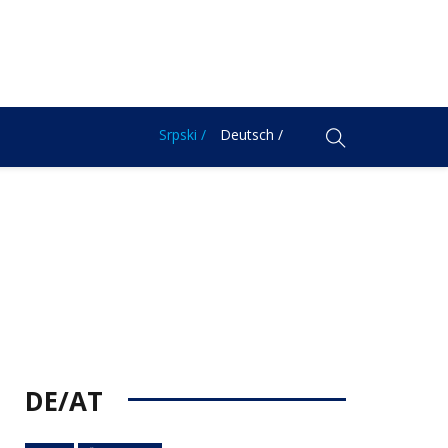
Srpski /
Deutsch /
DE/AT