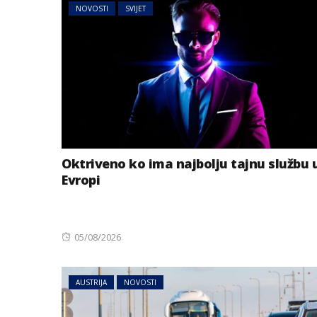
NOVOSTI
SVIJET
Oktriveno ko ima najbolju tajnu službu 
Evropi
Posted
05/08/2026
on
AUSTRIJA
NOVOSTI