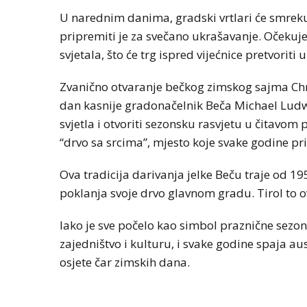
U narednim danima, gradski vrtlari će smreku 
pripremiti je za svečano ukrašavanje. Očekuje 
svjetala, što će trg ispred vijećnice pretvoriti
Zvanično otvaranje bečkog zimskog sajma Chr
dan kasnije gradonačelnik Beča Michael Ludwi
svjetla i otvoriti sezonsku rasvjetu u čitavo
“drvo sa srcima”, mjesto koje svake godine pri
Ova tradicija darivanja jelke Beču traje od 19
poklanja svoje drvo glavnom gradu. Tirol to o
Iako je sve počelo kao simbol praznične sezone,
zajedništvo i kulturu, i svake godine spaja aus
osjete čar zimskih dana.