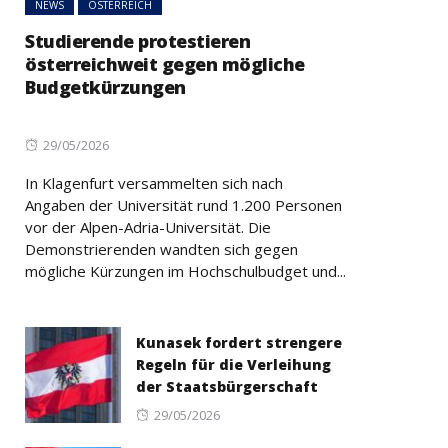
NEWS
ÖSTERREICH
Studierende protestieren
österreichweit gegen mögliche
Budgetkürzungen
Posted
29/05/2026
on
In Klagenfurt versammelten sich nach
Angaben der Universität rund 1.200 Personen
vor der Alpen-Adria-Universität. Die
Demonstrierenden wandten sich gegen
mögliche Kürzungen im Hochschulbudget und...
Kunasek fordert strengere
Regeln für die Verleihung
der Staatsbürgerschaft
Posted
29/05/2026
on