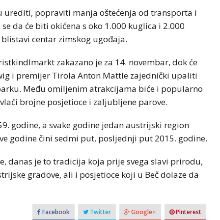
urediti, popraviti manja oštećenja od transporta i
se da će biti okićena s oko 1.000 kuglica i 2.000
 u blistavi centar zimskog ugođaja.
istkindlmarkt zakazano je za 14. novembar, dok će
g i premijer Tirola Anton Mattle zajednički upaliti
m parku. Među omiljenim atrakcijama biće i popularno
vlači brojne posjetioce i zaljubljene parove.
59. godine, a svake godine jedan austrijski region
ve godine čini sedmi put, posljednji put 2015. godine.
 danas je to tradicija koja prije svega slavi prirodu,
trijske gradove, ali i posjetioce koji u Beč dolaze da
Facebook
Twitter
Google+
Pinterest