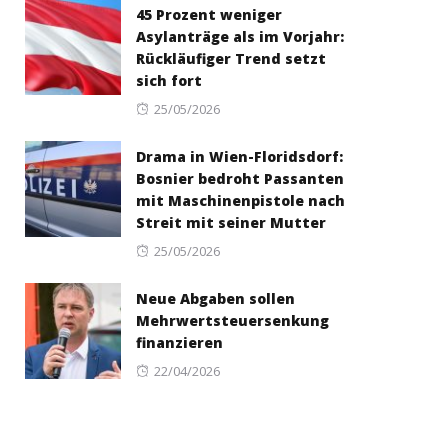
45 Prozent weniger
Asylanträge als im Vorjahr:
Rückläufiger Trend setzt
sich fort
Posted
25/05/2026
on
Drama in Wien-Floridsdorf:
Bosnier bedroht Passanten
mit Maschinenpistole nach
Streit mit seiner Mutter
Posted
25/05/2026
on
Neue Abgaben sollen
Mehrwertsteuersenkung
finanzieren
Posted
22/04/2026
on