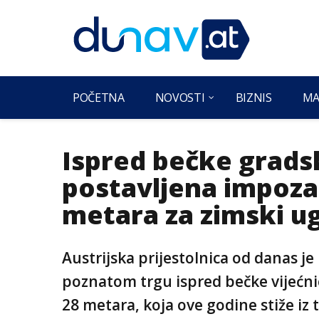
POČETNA
NOVOSTI
BIZNIS
MA
Ispred bečke grads
postavljena impoza
metara za zimski u
Austrijska prijestolnica od danas je 
poznatom trgu ispred bečke vijećn
28 metara, koja ove godine stiže iz