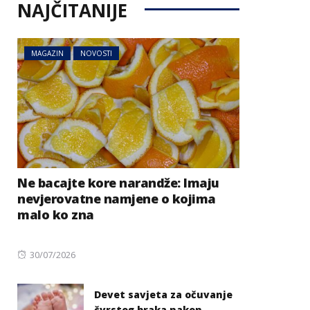
NAJČITANIJE
MAGAZIN
NOVOSTI
Ne bacajte kore narandže: Imaju
nevjerovatne namjene o kojima
malo ko zna
Posted
30/07/2026
on
Devet savjeta za očuvanje
čvrstog braka nakon