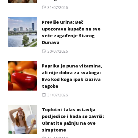
Posted
31/07/2026
on
Previše urina: Beč
upozorava kupače na sve
veće zagađenje Starog
Dunava
Posted
30/07/2026
on
Paprika je puna vitamina,
ali nije dobra za svakoga:
Evo kod koga ipak izaziva
tegobe
Posted
31/07/2026
on
Toplotni talas ostavlja
posljedice i kada se završi:
Obratite pažnju na ove
simptome