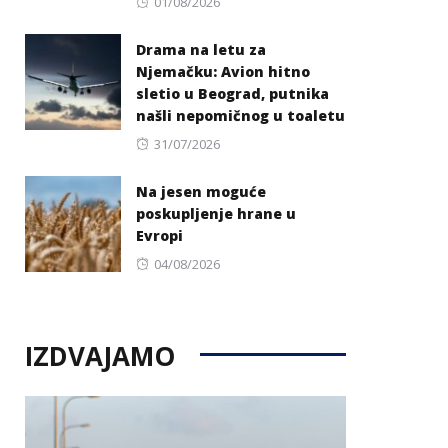
Posted
01/08/2026
on
Drama na letu za
Njemačku: Avion hitno
sletio u Beograd, putnika
našli nepomičnog u toaletu
Posted
31/07/2026
on
Na jesen moguće
poskupljenje hrane u
Evropi
Posted
04/08/2026
on
IZDVAJAMO