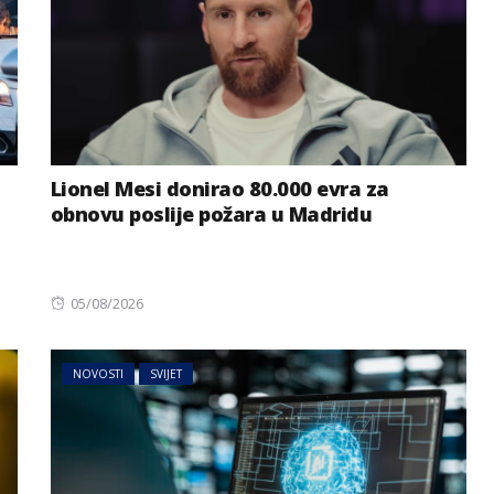
Lionel Mesi donirao 80.000 evra za
obnovu poslije požara u Madridu
AUSTRIJA
NOVOSTI
Posted
05/08/2026
on
Haos na putevima prema
a zemlja za
Balkanu: Očekuju se
NOVOSTI
SVIJET
e u 2026.
kilometarske kolone kroz
Austriju