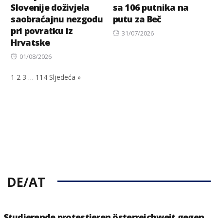
Slovenije doživjela
sa 106 putnika na
saobraćajnu nezgodu
putu za Beč
pri povratku iz
Posted
31/07/2026
Hrvatske
on
Posted
01/08/2026
on
1
2
3
…
114
Sljedeća »
DE/AT
Studierende protestieren österreichweit gegen