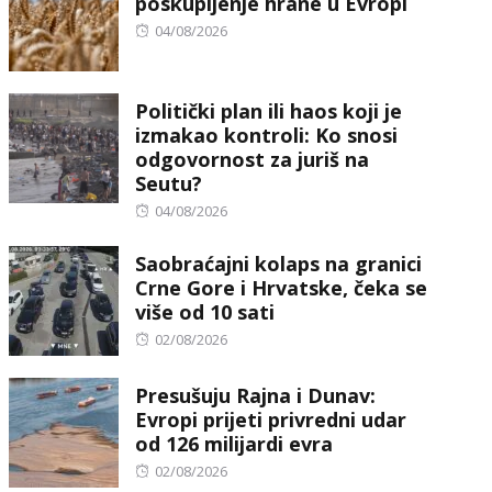
poskupljenje hrane u Evropi
Posted
04/08/2026
on
Politički plan ili haos koji je
izmakao kontroli: Ko snosi
odgovornost za juriš na
Seutu?
Posted
04/08/2026
on
Saobraćajni kolaps na granici
Crne Gore i Hrvatske, čeka se
više od 10 sati
Posted
02/08/2026
on
Presušuju Rajna i Dunav:
Evropi prijeti privredni udar
od 126 milijardi evra
Posted
02/08/2026