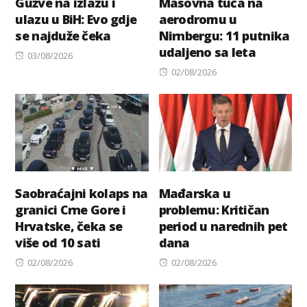
Gužve na izlazu i
Masovna tuča na
ulazu u BiH: Evo gdje
aerodromu u
se najduže čeka
Nirnbergu: 11 putnika
udaljeno sa leta
Posted
03/08/2026
on
Posted
02/08/2026
on
Saobraćajni kolaps na
Mađarska u
granici Crne Gore i
problemu: Kritičan
Hrvatske, čeka se
period u narednih pet
više od 10 sati
dana
Posted
Posted
02/08/2026
02/08/2026
on
on