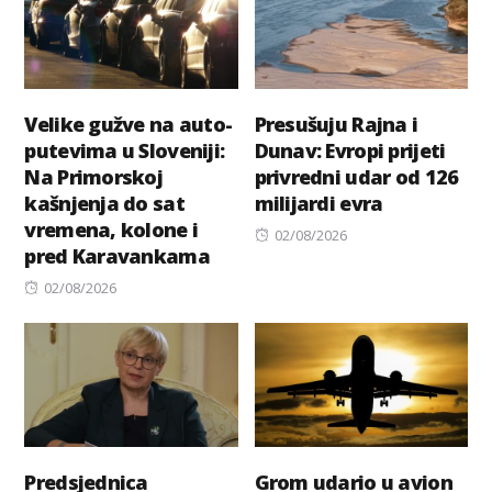
Velike gužve na auto-
Presušuju Rajna i
putevima u Sloveniji:
Dunav: Evropi prijeti
Na Primorskoj
privredni udar od 126
kašnjenja do sat
milijardi evra
vremena, kolone i
Posted
02/08/2026
pred Karavankama
on
Posted
02/08/2026
on
Predsjednica
Grom udario u avion