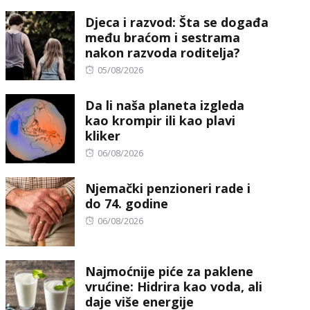
on
Djeca i razvod: Šta se događa
među braćom i sestrama
nakon razvoda roditelja?
Posted
05/08/2026
on
Da li naša planeta izgleda
kao krompir ili kao plavi
kliker
Posted
06/08/2026
on
Njemački penzioneri rade i
do 74. godine
Posted
06/08/2026
on
Najmoćnije piće za paklene
vrućine: Hidrira kao voda, ali
daje više energije