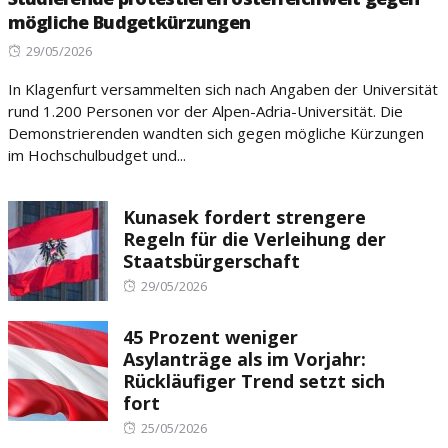
mögliche Budgetkürzungen
Posted
29/05/2026
on
In Klagenfurt versammelten sich nach Angaben der Universität
rund 1.200 Personen vor der Alpen-Adria-Universität. Die
Demonstrierenden wandten sich gegen mögliche Kürzungen
im Hochschulbudget und...
Kunasek fordert strengere
Regeln für die Verleihung der
Staatsbürgerschaft
Posted
29/05/2026
on
45 Prozent weniger
Asylanträge als im Vorjahr:
Rückläufiger Trend setzt sich
fort
Posted
25/05/2026