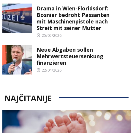
on
Drama in Wien-Floridsdorf:
Bosnier bedroht Passanten
mit Maschinenpistole nach
Streit mit seiner Mutter
Posted
25/05/2026
on
Neue Abgaben sollen
Mehrwertsteuersenkung
finanzieren
Posted
22/04/2026
on
NAJČITANIJE