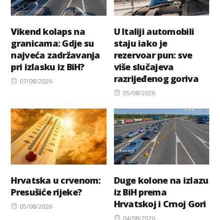
Vikend kolaps na
U Italiji automobili
granicama: Gdje su
staju iako je
najveća zadržavanja
rezervoar pun: sve
pri izlasku iz BiH?
više slučajeva
razrijeđenog goriva
Posted
07/08/2026
on
Posted
05/08/2026
on
Hrvatska u crvenom:
Duge kolone na izlazu
Presušiće rijeke?
iz BiH prema
Hrvatskoj i Crnoj Gori
Posted
05/08/2026
on
Posted
04/08/2026