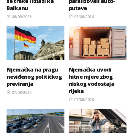
se trake i izlazi ka
paralizovali auto-
Balkanu
puteve
Posted
Posted
08/08/2026
08/08/2026
on
on
Njemačka na pragu
Njemačka uvodi
neviđenog političkog
hitne mjere zbog
previranja
niskog vodostaja
rijeka
Posted
07/08/2026
on
Posted
07/08/2026
on