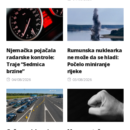
on
Njemačka pojačala
Rumunska nuklearka
radarske kontrole:
ne može da se hladi:
Traje “Sedmica
Počelo miniranje
brzine”
rijeke
Posted
Posted
04/08/2026
03/08/2026
on
on