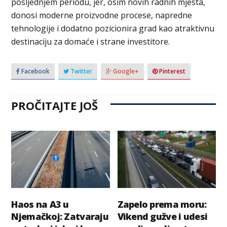
posljednjem periodu, jer, osim novih radnih mjesta,
donosi moderne proizvodne procese, napredne
tehnologije i dodatno pozicionira grad kao atraktivnu
destinaciju za domaće i strane investitore.
Facebook
Twitter
Google+
Pinterest
PROČITAJTE JOŠ
Haos na A3 u
Zapelo prema moru:
Njemačkoj: Zatvaraju
Vikend gužve i udesi