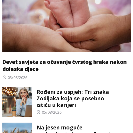
Devet savjeta za očuvanje čvrstog braka nakon
dolaska djece
Posted
03/08/2026
on
Rođeni za uspjeh: Tri znaka
Zodijaka koja se posebno
ističu u karijeri
Posted
05/08/2026
on
Na jesen moguće