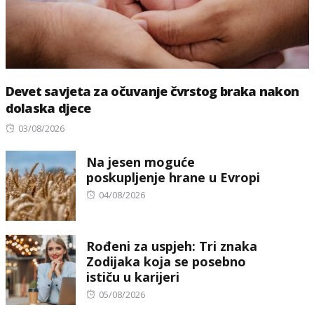
Devet savjeta za očuvanje čvrstog braka nakon
dolaska djece
Posted
03/08/2026
on
Na jesen moguće
poskupljenje hrane u Evropi
Posted
04/08/2026
on
Rođeni za uspjeh: Tri znaka
Zodijaka koja se posebno
ističu u karijeri
Posted
05/08/2026
on