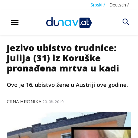
Srpski /
Deutsch /
Jezivo ubistvo trudnice:
Julija (31) iz Koruške
pronađena mrtva u kadi
Ovo je 16. ubistvo žene u Austriji ove godine.
CRNA HRONIKA
20. 08. 2019.