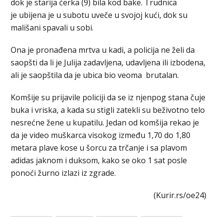
dok je starija ćerka (9) bila kod bake. Trudnica
je ubijena je u subotu uveče u svojoj kući, dok su
mališani spavali u sobi.
Ona je pronađena mrtva u kadi, a policija ne želi da
saopšti da li je Julija zadavljena, udavljena ili izbodena,
ali je saopštila da je ubica bio veoma brutalan.
Komšije su prijavile policiji da se iz njenpog stana čuje
buka i vriska, a kada su stigli zatekli su beživotno telo
nesrećne žene u kupatilu. Jedan od komšija rekao je
da je video muškarca visokog između 1,70 do 1,80
metara plave kose u šorcu za trčanje i sa plavom
adidas jaknom i duksom, kako se oko 1 sat posle
ponoći žurno izlazi iz zgrade.
(Kurir.rs/oe24)