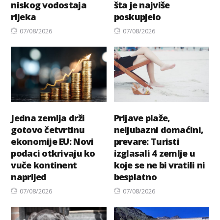
niskog vodostaja
šta je najviše
rijeka
poskupjelo
Posted
Posted
07/08/2026
07/08/2026
on
on
Jedna zemlja drži
Prljave plaže,
gotovo četvrtinu
neljubazni domaćini,
ekonomije EU: Novi
prevare: Turisti
podaci otkrivaju ko
izglasali 4 zemlje u
vuče kontinent
koje se ne bi vratili ni
naprijed
besplatno
Posted
Posted
07/08/2026
07/08/2026
on
on