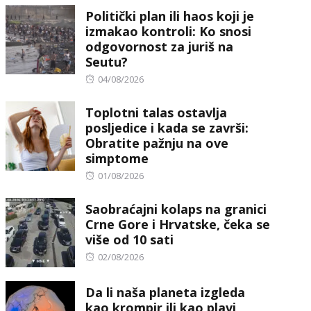
Politički plan ili haos koji je
izmakao kontroli: Ko snosi
odgovornost za juriš na
Seutu?
Posted
04/08/2026
on
Toplotni talas ostavlja
posljedice i kada se završi:
Obratite pažnju na ove
simptome
Posted
01/08/2026
on
Saobraćajni kolaps na granici
Crne Gore i Hrvatske, čeka se
više od 10 sati
Posted
02/08/2026
on
Da li naša planeta izgleda
kao krompir ili kao plavi