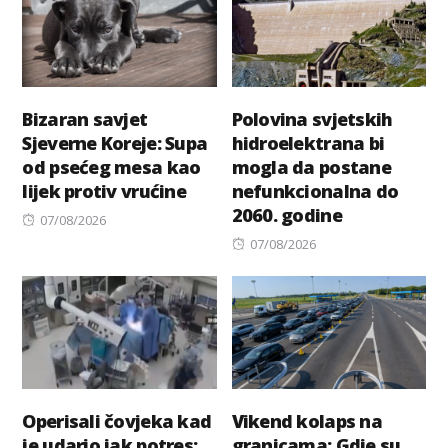
Bizaran savjet
Polovina svjetskih
Sjeverne Koreje: Supa
hidroelektrana bi
od psećeg mesa kao
mogla da postane
lijek protiv vrućine
nefunkcionalna do
2060. godine
Posted
07/08/2026
on
Posted
07/08/2026
on
Operisali čovjeka kad
Vikend kolaps na
je udario jak potres:
granicama: Gdje su