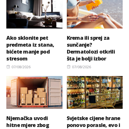
Ako sklonite pet
Krema ili sprej za
predmeta iz stana,
sunčanje?
bićete manje pod
Dermatolozi otkrili
stresom
šta je bolji izbor
Posted
Posted
07/08/2026
07/08/2026
on
on
Njemačka uvodi
Svjetske cijene hrane
hitne mjere zbog
ponovo porasle, evo i