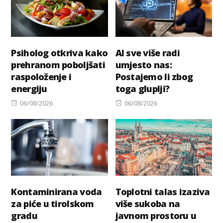
Psiholog otkriva kako
AI sve više radi
prehranom poboljšati
umjesto nas:
raspoloženje i
Postajemo li zbog
energiju
toga gluplji?
Posted
Posted
06/08/2026
06/08/2026
on
on
Kontaminirana voda
Toplotni talas izaziva
za piće u tirolskom
više sukoba na
gradu
javnom prostoru u