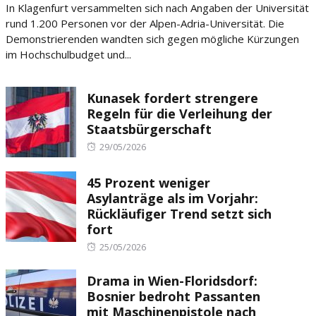
In Klagenfurt versammelten sich nach Angaben der Universität
rund 1.200 Personen vor der Alpen-Adria-Universität. Die
Demonstrierenden wandten sich gegen mögliche Kürzungen
im Hochschulbudget und...
Kunasek fordert strengere
Regeln für die Verleihung der
Staatsbürgerschaft
Posted
29/05/2026
on
45 Prozent weniger
Asylanträge als im Vorjahr:
Rückläufiger Trend setzt sich
fort
Posted
25/05/2026
on
Drama in Wien-Floridsdorf:
Bosnier bedroht Passanten
mit Maschinenpistole nach