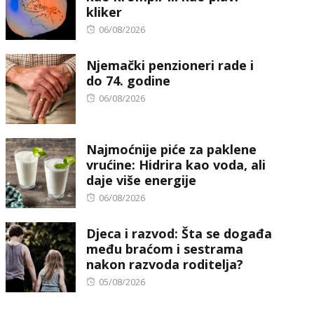
kliker
Posted
06/08/2026
on
Njemački penzioneri rade i
do 74. godine
Posted
06/08/2026
on
Najmoćnije piće za paklene
vrućine: Hidrira kao voda, ali
daje više energije
Posted
06/08/2026
on
Djeca i razvod: Šta se događa
među braćom i sestrama
nakon razvoda roditelja?
Posted
05/08/2026
on