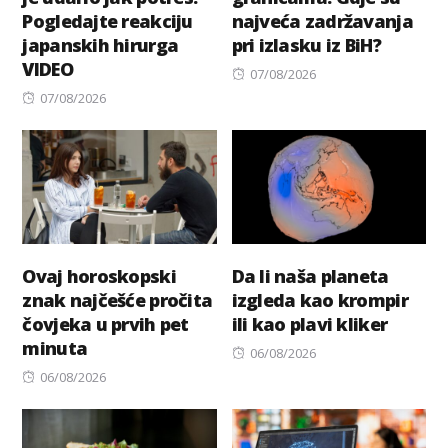
Pogledajte reakciju
najveća zadržavanja
japanskih hirurga
pri izlasku iz BiH?
VIDEO
Posted
07/08/2026
Posted
on
07/08/2026
on
Ovaj horoskopski
Da li naša planeta
znak najčešće pročita
izgleda kao krompir
čovjeka u prvih pet
ili kao plavi kliker
minuta
Posted
06/08/2026
Posted
on
06/08/2026
on