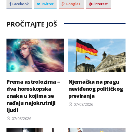
Facebook
Twitter
Google+
Pinterest
PROČITAJTE JOŠ
Prema astrolozima –
Njemačka na pragu
dva horoskopska
neviđenog političkog
znaka u kojima se
previranja
rađaju najokrutniji
Posted
07/08/2026
ljudi
on
Posted
07/08/2026
on