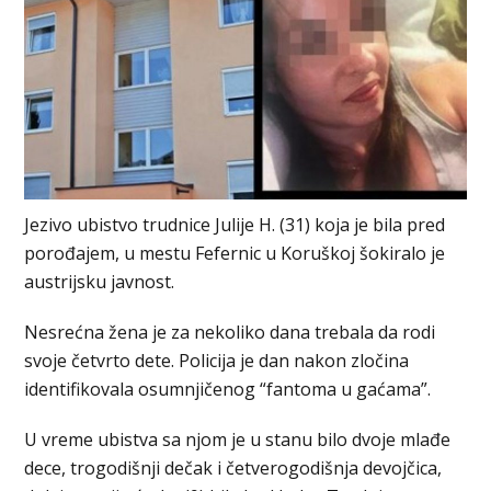
Jezivo ubistvo trudnice Julije H. (31) koja je bila pred
porođajem, u mestu Fefernic u Koruškoj šokiralo je
austrijsku javnost.
Nesrećna žena je za nekoliko dana trebala da rodi
svoje četvrto dete. Policija je dan nakon zločina
identifikovala osumnjičenog “fantoma u gaćama”.
U vreme ubistva sa njom je u stanu bilo dvoje mlađe
dece, trogodišnji dečak i četverogodišnja devojčica,