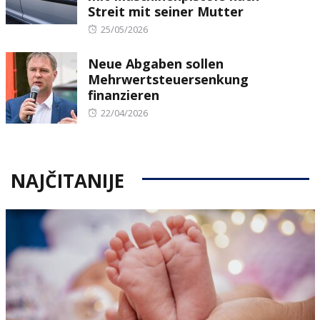
Streit mit seiner Mutter
Posted
25/05/2026
on
Neue Abgaben sollen
Mehrwertsteuersenkung
finanzieren
Posted
22/04/2026
on
NAJČITANIJE