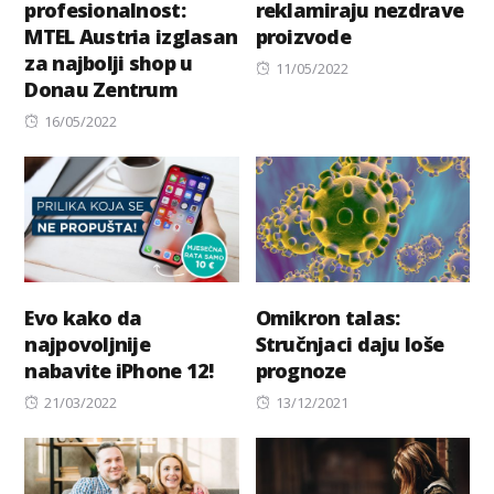
profesionalnost:
reklamiraju nezdrave
MTEL Austria izglasan
proizvode
za najbolji shop u
Posted
11/05/2022
Donau Zentrum
on
Posted
16/05/2022
on
Evo kako da
Omikron talas:
najpovoljnije
Stručnjaci daju loše
nabavite iPhone 12!
prognoze
Posted
Posted
21/03/2022
13/12/2021
on
on