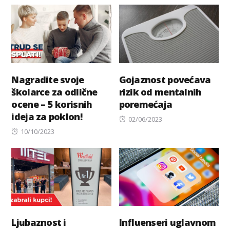
on
Nagradite svoje
Gojaznost povećava
školarce za odlične
rizik od mentalnih
ocene – 5 korisnih
poremećaja
ideja za poklon!
Posted
02/06/2023
Posted
on
10/10/2023
on
Ljubaznost i
Influenseri uglavnom