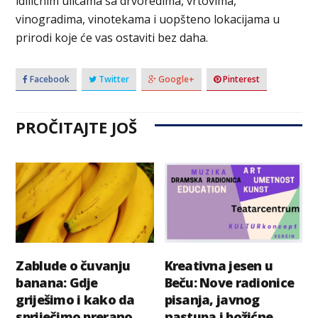
idiličnim ulicama sa drvoredima, vrtovima,
vinogradima, vinotekama i uopšteno lokacijama u
prirodi koje će vas ostaviti bez daha.
Facebook
Twitter
Google+
Pinterest
PROČITAJTE JOŠ
Zablude o čuvanju
Kreativna jesen u
banana: Gdje
Beču: Nove radionice
griješimo i kako da
pisanja, javnog
spriječimo prerano
nastupa i božićne