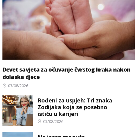
Devet savjeta za očuvanje čvrstog braka nakon
dolaska djece
Posted
03/08/2026
on
Rođeni za uspjeh: Tri znaka
Zodijaka koja se posebno
ističu u karijeri
Posted
05/08/2026
on