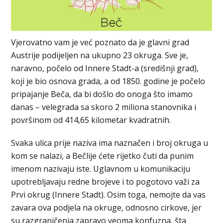
Vjerovatno vam je već poznato da je glavni grad
Austrije podijeljen na ukupno 23 okruga. Sve je,
naravno, počelo od Innere Stadt-a (središnji grad),
koji je bio osnova grada, a od 1850. godine je počelo
pripajanje Beča, da bi došlo do onoga što imamo
danas – velegrada sa skoro 2 miliona stanovnika i
površinom od 414,65 kilometar kvadratnih.
Svaka ulica prije naziva ima naznačen i broj okruga u
kom se nalazi, a Bečlije ćete rijetko čuti da punim
imenom nazivaju iste. Uglavnom u komunikaciju
upotrebljavaju redne brojeve i to pogotovo važi za
Prvi okrug (Innere Stadt). Osim toga, nemojte da vas
zavara ova podjela na okruge, odnosno cirkove, jer
su razgraničenja zapravo veoma konfuzna, šta