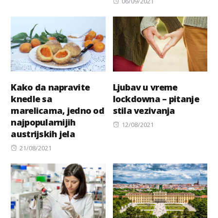
on
Posted
06/09/2021
on
Kako da napravite
Ljubav u vreme
knedle sa
lockdowna – pitanje
marelicama, jedno od
stila vezivanja
najpopularnijih
Posted
12/08/2021
austrijskih jela
on
Posted
21/08/2021
on