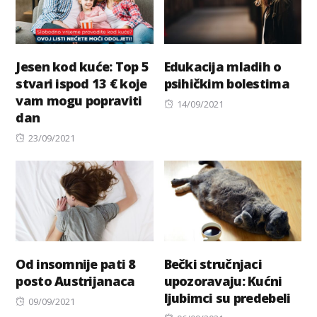
Jesen kod kuće: Top 5
Edukacija mladih o
stvari ispod 13 € koje
psihičkim bolestima
vam mogu popraviti
Posted
14/09/2021
dan
on
Posted
23/09/2021
on
Od insomnije pati 8
Bečki stručnjaci
posto Austrijanaca
upozoravaju: Kućni
ljubimci su predebeli
Posted
09/09/2021