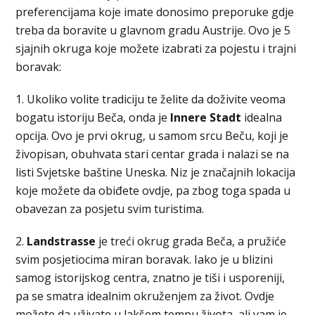
preferencijama koje imate donosimo preporuke gdje
treba da boravite u glavnom gradu Austrije. Ovo je 5
sjajnih okruga koje možete izabrati za pojestu i trajni
boravak:
1. Ukoliko volite tradiciju te želite da doživite veoma
bogatu istoriju Beča, onda je
Innere Stadt
idealna
opcija. Ovo je prvi okrug, u samom srcu Beču, koji je
živopisan, obuhvata stari centar grada i nalazi se na
listi Svjetske baštine Uneska. Niz je značajnih lokacija
koje možete da obiđete ovdje, pa zbog toga spada u
obavezan za posjetu svim turistima.
2.
Landstrasse
je treći okrug grada Beča, a pružiće
svim posjetiocima miran boravak. Iako je u blizini
samog istorijskog centra, znatno je tiši i usporeniji,
pa se smatra idealnim okruženjem za život. Ovdje
možete da uživate u lakšem tempu života, ali vam je