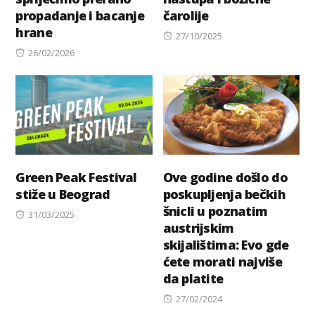
propadanje i bacanje
čarolije
hrane
Posted
27/10/2025
Posted
on
26/02/2026
on
Green Peak Festival
Ove godine došlo do
stiže u Beograd
poskupljenja bečkih
šnicli u poznatim
Posted
31/03/2025
austrijskim
on
skijalištima: Evo gde
ćete morati najviše
da platite
Posted
27/02/2024