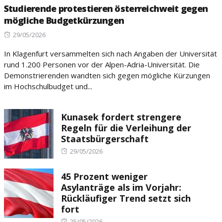
Studierende protestieren österreichweit gegen
mögliche Budgetkürzungen
Posted
29/05/2026
on
In Klagenfurt versammelten sich nach Angaben der Universität
rund 1.200 Personen vor der Alpen-Adria-Universität. Die
Demonstrierenden wandten sich gegen mögliche Kürzungen
im Hochschulbudget und...
Kunasek fordert strengere
Regeln für die Verleihung der
Staatsbürgerschaft
Posted
29/05/2026
on
45 Prozent weniger
Asylanträge als im Vorjahr:
Rückläufiger Trend setzt sich
fort
Posted
25/05/2026