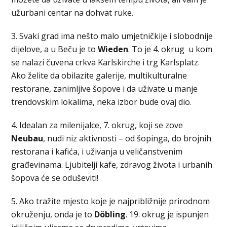
užurbani centar na dohvat ruke.
3. Svaki grad ima nešto malo umjetničkije i slobodnije
dijelove, a u Beču je to
Wieden
. To je 4. okrug u kom
se nalazi čuvena crkva Karlskirche i trg Karlsplatz.
Ako želite da obilazite galerije, multikulturalne
restorane, zanimljive šopove i da uživate u manje
trendovskim lokalima, neka izbor bude ovaj dio.
4. Idealan za milenijalce, 7. okrug, koji se zove
Neubau
, nudi niz aktivnosti – od šopinga, do brojnih
restorana i kafića, i uživanja u veličanstvenim
građevinama. Ljubitelji kafe, zdravog života i urbanih
šopova će se oduševiti!
5. Ako tražite mjesto koje je najpribližnije prirodnom
okruženju, onda je to
Döbling
. 19. okrug je ispunjen