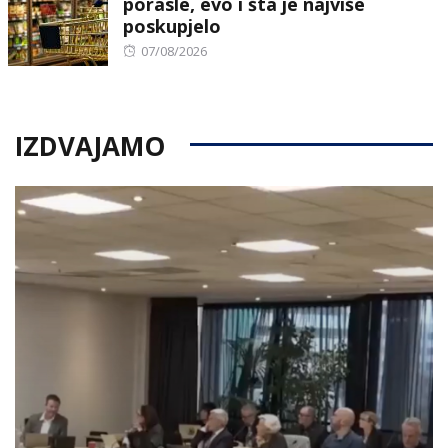
porasle, evo i šta je najviše
poskupjelo
Posted
07/08/2026
on
IZDVAJAMO