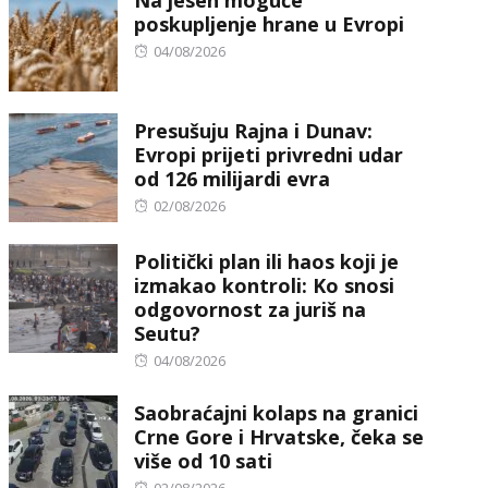
Na jesen moguće
poskupljenje hrane u Evropi
Posted
04/08/2026
on
Presušuju Rajna i Dunav:
Evropi prijeti privredni udar
od 126 milijardi evra
Posted
02/08/2026
on
Politički plan ili haos koji je
izmakao kontroli: Ko snosi
odgovornost za juriš na
Seutu?
Posted
04/08/2026
on
Saobraćajni kolaps na granici
Crne Gore i Hrvatske, čeka se
više od 10 sati
Posted