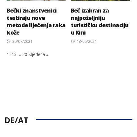
Bečki znanstvenici
Beč izabran za
testiraju nove
najpoželjniju
metode liječenja raka
turističku destinaciju
kože
u Kini
Posted
Posted
30/07/2021
18/06/2021
on
on
1
2
3
…
20
Sljedeća »
DE/AT