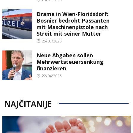
on
Drama in Wien-Floridsdorf:
Bosnier bedroht Passanten
mit Maschinenpistole nach
Streit mit seiner Mutter
Posted
25/05/2026
on
Neue Abgaben sollen
Mehrwertsteuersenkung
finanzieren
Posted
22/04/2026
on
NAJČITANIJE