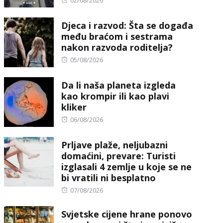
02/08/2026
on
Djeca i razvod: Šta se događa
među braćom i sestrama
nakon razvoda roditelja?
Posted
05/08/2026
on
Da li naša planeta izgleda
kao krompir ili kao plavi
kliker
Posted
06/08/2026
on
Prljave plaže, neljubazni
domaćini, prevare: Turisti
izglasali 4 zemlje u koje se ne
bi vratili ni besplatno
Posted
07/08/2026
on
Svjetske cijene hrane ponovo