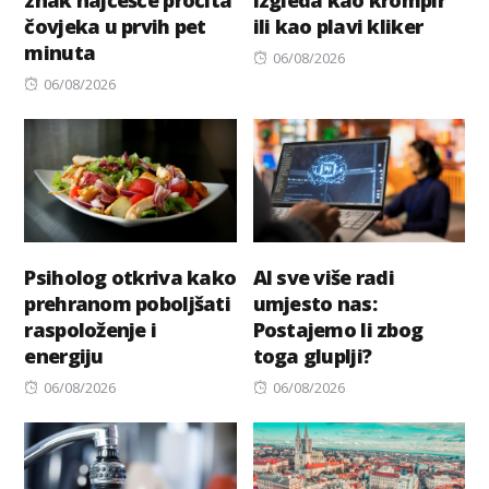
čovjeka u prvih pet
ili kao plavi kliker
minuta
Posted
06/08/2026
Posted
on
06/08/2026
on
Psiholog otkriva kako
AI sve više radi
prehranom poboljšati
umjesto nas:
raspoloženje i
Postajemo li zbog
energiju
toga gluplji?
Posted
Posted
06/08/2026
06/08/2026
on
on