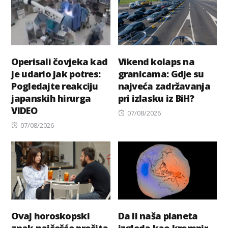
Operisali čovjeka kad
Vikend kolaps na
je udario jak potres:
granicama: Gdje su
Pogledajte reakciju
najveća zadržavanja
japanskih hirurga
pri izlasku iz BiH?
VIDEO
Posted
07/08/2026
Posted
on
07/08/2026
on
Ovaj horoskopski
Da li naša planeta
znak najčešće pročita
izgleda kao krompir