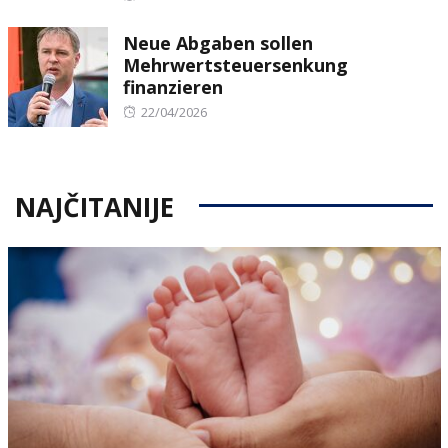
on
Neue Abgaben sollen
Mehrwertsteuersenkung
finanzieren
Posted
22/04/2026
on
NAJČITANIJE