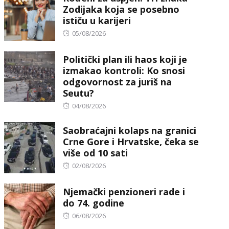
Zodijaka koja se posebno
ističu u karijeri
Posted
05/08/2026
on
Politički plan ili haos koji je
izmakao kontroli: Ko snosi
odgovornost za juriš na
Seutu?
Posted
04/08/2026
on
Saobraćajni kolaps na granici
Crne Gore i Hrvatske, čeka se
više od 10 sati
Posted
02/08/2026
on
Njemački penzioneri rade i
do 74. godine
Posted
06/08/2026
on