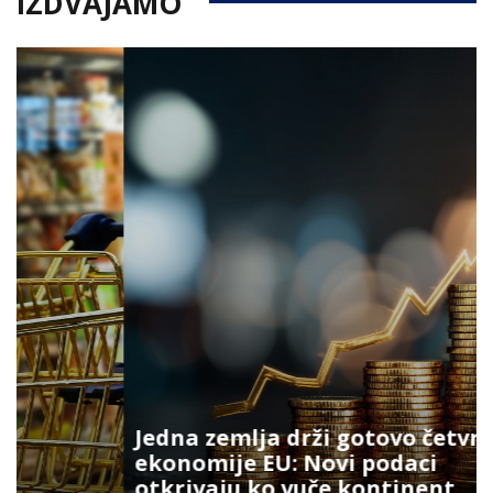
IZDVAJAMO
Jedna zemlja drži gotovo četvrtinu
ekonomije EU: Novi podaci
otkrivaju ko vuče kontinent