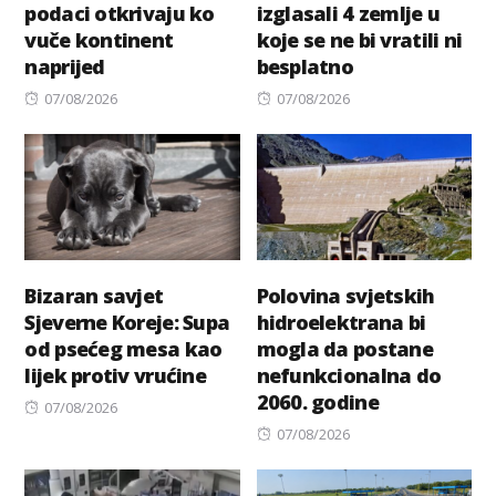
podaci otkrivaju ko
izglasali 4 zemlje u
vuče kontinent
koje se ne bi vratili ni
naprijed
besplatno
Posted
Posted
07/08/2026
07/08/2026
on
on
Bizaran savjet
Polovina svjetskih
Sjeverne Koreje: Supa
hidroelektrana bi
od psećeg mesa kao
mogla da postane
lijek protiv vrućine
nefunkcionalna do
2060. godine
Posted
07/08/2026
on
Posted
07/08/2026
on