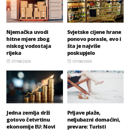
Njemačka uvodi
Svjetske cijene hrane
hitne mjere zbog
ponovo porasle, evo i
niskog vodostaja
šta je najviše
rijeka
poskupjelo
Posted
Posted
07/08/2026
07/08/2026
on
on
Jedna zemlja drži
Prljave plaže,
gotovo četvrtinu
neljubazni domaćini,
ekonomije EU: Novi
prevare: Turisti