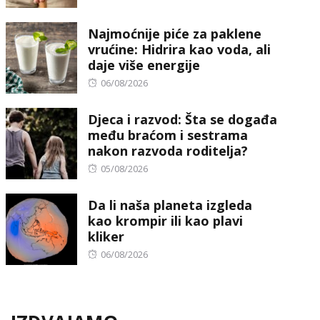
Najmoćnije piće za paklene
vrućine: Hidrira kao voda, ali
daje više energije
Posted
06/08/2026
on
Djeca i razvod: Šta se događa
među braćom i sestrama
nakon razvoda roditelja?
Posted
05/08/2026
on
Da li naša planeta izgleda
kao krompir ili kao plavi
kliker
Posted
06/08/2026
on