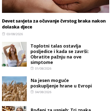
Devet savjeta za očuvanje čvrstog braka nakon
dolaska djece
Posted
03/08/2026
on
Toplotni talas ostavlja
posljedice i kada se završi:
Obratite pažnju na ove
simptome
Posted
01/08/2026
on
Na jesen moguće
poskupljenje hrane u Evropi
Posted
04/08/2026
on
Rođeni za uspjeh: Tri znaka