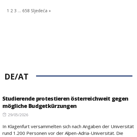
on
on
1
2
3
…
658
Sljedeća »
DE/AT
Studierende protestieren österreichweit gegen
mögliche Budgetkürzungen
Posted
29/05/2026
on
In Klagenfurt versammelten sich nach Angaben der Universität
rund 1.200 Personen vor der Alpen-Adria-Universität. Die