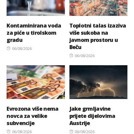
Kontaminirana voda
Toplotni talas izaziva
za piće u tirolskom
više sukoba na
gradu
javnom prostoru u
Beču
Posted
06/08/2026
on
Posted
06/08/2026
on
Evrozona više nema
Jake grmljavine
novca za velike
prijete dijelovima
subvencije
Austrije
Posted
Posted
06/08/2026
06/08/2026