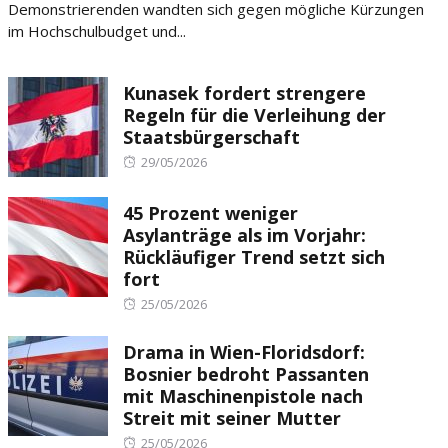
Demonstrierenden wandten sich gegen mögliche Kürzungen
im Hochschulbudget und...
Kunasek fordert strengere
Regeln für die Verleihung der
Staatsbürgerschaft
Posted
29/05/2026
on
45 Prozent weniger
Asylanträge als im Vorjahr:
Rückläufiger Trend setzt sich
fort
Posted
25/05/2026
on
Drama in Wien-Floridsdorf:
Bosnier bedroht Passanten
mit Maschinenpistole nach
Streit mit seiner Mutter
Posted
25/05/2026