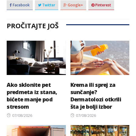
Facebook
Twitter
Google+
Pinterest
PROČITAJTE JOŠ
Ako sklonite pet
Krema ili sprej za
predmeta iz stana,
sunčanje?
bićete manje pod
Dermatolozi otkrili
stresom
šta je bolji izbor
Posted
Posted
07/08/2026
07/08/2026
on
on