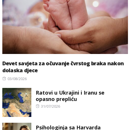
Devet savjeta za očuvanje čvrstog braka nakon
dolaska djece
Posted
03/08/2026
on
Ratovi u Ukrajini i Iranu se
opasno prepliću
Posted
31/07/2026
on
Psihologinja sa Harvarda