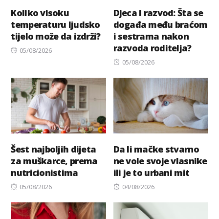
Koliko visoku
Djeca i razvod: Šta se
temperaturu ljudsko
događa među braćom
tijelo može da izdrži?
i sestrama nakon
razvoda roditelja?
Posted
05/08/2026
on
Posted
05/08/2026
on
Šest najboljih dijeta
Da li mačke stvarno
za muškarce, prema
ne vole svoje vlasnike
nutricionistima
ili je to urbani mit
Posted
Posted
05/08/2026
04/08/2026
on
on