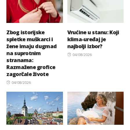
Zbog istorijske
Vrućine u stanu: Koji
spletke muškarci i
klima-uređaj je
žene imaju dugmad
najbolji izbor?
na suprotnim
Posted
04/08/2026
stranama:
on
Razmažene grofice
zagorčale živote
Posted
04/08/2026
on