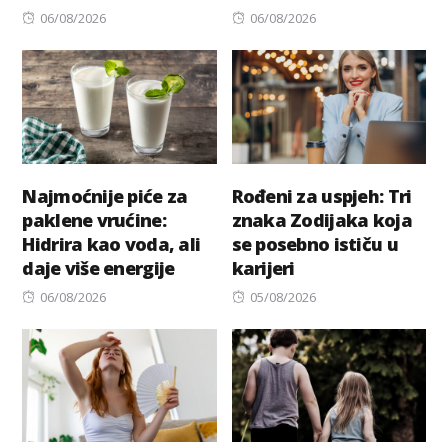
Posted
Posted
06/08/2026
06/08/2026
on
on
Najmoćnije piće za
Rođeni za uspjeh: Tri
paklene vrućine:
znaka Zodijaka koja
Hidrira kao voda, ali
se posebno ističu u
daje više energije
karijeri
Posted
Posted
06/08/2026
05/08/2026
on
on