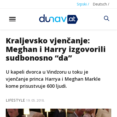
Srpski /
Deutsch /
Kraljevsko vjenčanje:
Meghan i Harry izgovorili
sudbonosno “da”
U kapeli dvorca u Vindzoru u toku je
vjenčanje princa Harrya i Meghan Markle
kome prisustvuje 600 ljudi.
LIFESTYLE
19. 05. 2018.