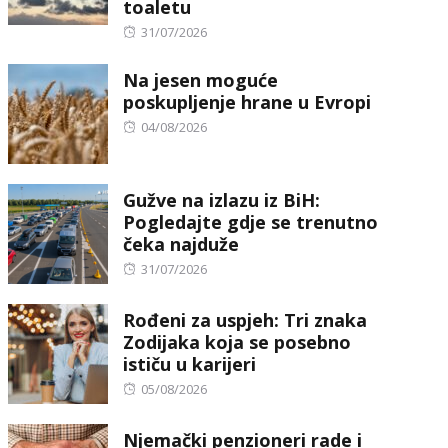
toaletu
Posted
31/07/2026
on
Na jesen moguće
poskupljenje hrane u Evropi
Posted
04/08/2026
on
Gužve na izlazu iz BiH:
Pogledajte gdje se trenutno
čeka najduže
Posted
31/07/2026
on
Rođeni za uspjeh: Tri znaka
Zodijaka koja se posebno
ističu u karijeri
Posted
05/08/2026
on
Njemački penzioneri rade i