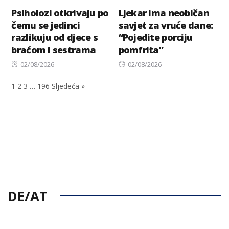
Psiholozi otkrivaju po
Ljekar ima neobičan
čemu se jedinci
savjet za vruće dane:
razlikuju od djece s
“Pojedite porciju
braćom i sestrama
pomfrita”
Posted
Posted
02/08/2026
02/08/2026
on
on
1
2
3
…
196
Sljedeća »
DE/AT