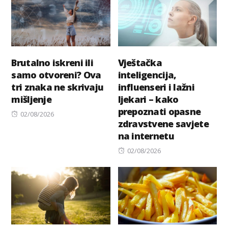
Brutalno iskreni ili
Vještačka
samo otvoreni? Ova
inteligencija,
tri znaka ne skrivaju
influenseri i lažni
mišljenje
ljekari – kako
prepoznati opasne
Posted
02/08/2026
zdravstvene savjete
on
na internetu
Posted
02/08/2026
on