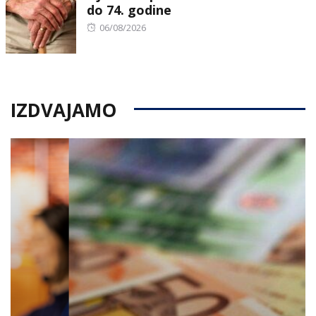
do 74. godine
Posted
06/08/2026
on
IZDVAJAMO