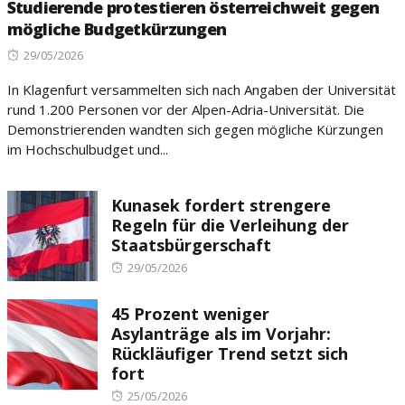
Studierende protestieren österreichweit gegen
mögliche Budgetkürzungen
Posted
29/05/2026
on
In Klagenfurt versammelten sich nach Angaben der Universität
rund 1.200 Personen vor der Alpen-Adria-Universität. Die
Demonstrierenden wandten sich gegen mögliche Kürzungen
im Hochschulbudget und...
Kunasek fordert strengere
Regeln für die Verleihung der
Staatsbürgerschaft
Posted
29/05/2026
on
45 Prozent weniger
Asylanträge als im Vorjahr:
Rückläufiger Trend setzt sich
fort
Posted
25/05/2026