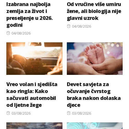
Izabrana najbolja
Od vrućine više umiru
zemlja za život i
žene, ali biologija nije
preseljenje u 2026.
glavni uzrok
godini
Posted
04/08/2026
Posted
on
04/08/2026
on
Vreo volan i sjedišta
Devet savjeta za
kao ringla: Kako
očuvanje čvrstog
sačuvati automobil
braka nakon dolaska
od ljetne žege
djece
Posted
Posted
03/08/2026
03/08/2026
on
on