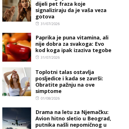
dijeli pet fraza koje
signaliziraju da je vaša veza
gotova
Posted
31/07/2026
on
Paprika je puna vitamina, ali
nije dobra za svakoga: Evo
kod koga ipak izaziva tegobe
Posted
31/07/2026
on
Toplotni talas ostavlja
posljedice i kada se završi:
Obratite pažnju na ove
simptome
Posted
01/08/2026
on
Drama na letu za Njemačku:
Avion hitno sletio u Beograd,
putnika našli nepomičnog u