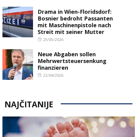
on
Drama in Wien-Floridsdorf:
Bosnier bedroht Passanten
mit Maschinenpistole nach
Streit mit seiner Mutter
Posted
25/05/2026
on
Neue Abgaben sollen
Mehrwertsteuersenkung
finanzieren
Posted
22/04/2026
on
NAJČITANIJE