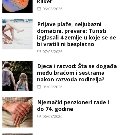
kliker
Posted
06/08/2026
on
Prljave plaže, neljubazni
domaćini, prevare: Turisti
izglasali 4 zemlje u koje se ne
bi vratili ni besplatno
Posted
07/08/2026
on
Djeca i razvod: Šta se događa
među braćom i sestrama
nakon razvoda roditelja?
Posted
05/08/2026
on
Njemački penzioneri rade i
do 74. godine
Posted
06/08/2026
on