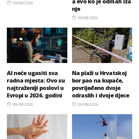
a evo ko je odmah iza
Posted
09/08/2026
nje
on
Posted
09/08/2026
on
AI neće ugasiti sva
Na plaži u Hrvatskoj
radna mjesta: Ovo su
bor pao na kupače,
najtraženiji poslovi u
povrijeđeno dvoje
Evropi u 2026. godini
odraslih i dvoje djece
Posted
Posted
09/08/2026
09/08/2026
on
on