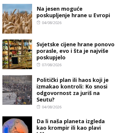
on
Na jesen moguće
poskupljenje hrane u Evropi
Posted
04/08/2026
on
Svjetske cijene hrane ponovo
porasle, evo i šta je najviše
poskupjelo
Posted
07/08/2026
on
Politički plan ili haos koji je
izmakao kontroli: Ko snosi
odgovornost za juriš na
Seutu?
Posted
04/08/2026
on
Da li naša planeta izgleda
kao krompir ili kao plavi