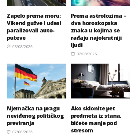
Zapelo prema moru:
Prema astrolozima –
Vikend gužve i udesi
dva horoskopska
paralizovali auto-
znaka u kojima se
puteve
rađaju najokrutniji
ljudi
Posted
08/08/2026
on
Posted
07/08/2026
on
Njemačka na pragu
Ako sklonite pet
neviđenog političkog
predmeta iz stana,
previranja
bićete manje pod
stresom
Posted
07/08/2026