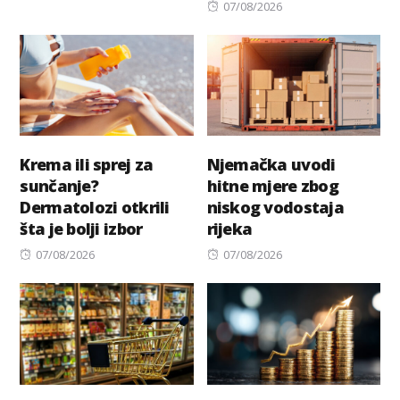
on
Posted
07/08/2026
on
Krema ili sprej za
Njemačka uvodi
sunčanje?
hitne mjere zbog
Dermatolozi otkrili
niskog vodostaja
šta je bolji izbor
rijeka
Posted
Posted
07/08/2026
07/08/2026
on
on