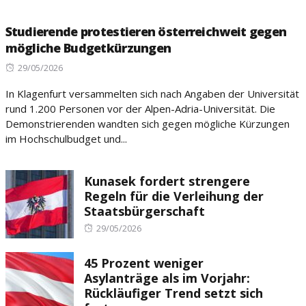
Studierende protestieren österreichweit gegen
mögliche Budgetkürzungen
Posted
29/05/2026
on
In Klagenfurt versammelten sich nach Angaben der Universität
rund 1.200 Personen vor der Alpen-Adria-Universität. Die
Demonstrierenden wandten sich gegen mögliche Kürzungen
im Hochschulbudget und...
Kunasek fordert strengere
Regeln für die Verleihung der
Staatsbürgerschaft
Posted
29/05/2026
on
45 Prozent weniger
Asylanträge als im Vorjahr:
Rückläufiger Trend setzt sich