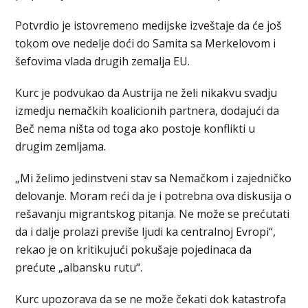
Potvrdio je istovremeno medijske izveštaje da će još
tokom ove nedelje doći do Samita sa Merkelovom i
šefovima vlada drugih zemalja EU.
Kurc je podvukao da Austrija ne želi nikakvu svadju
izmedju nemačkih koalicionih partnera, dodajući da
Beč nema ništa od toga ako postoje konflikti u
drugim zemljama.
„Mi želimo jedinstveni stav sa Nemačkom i zajedničko
delovanje. Moram reći da je i potrebna ova diskusija o
rešavanju migrantskog pitanja. Ne može se prećutati
da i dalje prolazi previše ljudi ka centralnoj Evropi“,
rekao je on kritikujući pokušaje pojedinaca da
prećute „albansku rutu“.
Kurc upozorava da se ne može čekati dok katastrofa