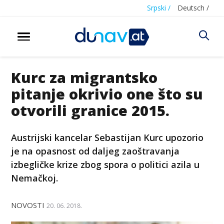
Srpski /
Deutsch /
Kurc za migrantsko
pitanje okrivio one što su
otvorili granice 2015.
Austrijski kancelar Sebastijan Kurc upozorio
je na opasnost od daljeg zaoštravanja
izbegličke krize zbog spora o politici azila u
Nemačkoj.
NOVOSTI
20. 06. 2018.