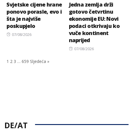
Svjetske cijene hrane
Jedna zemlja drži
ponovo porasle, evo i
gotovo četvrtinu
šta je najviše
ekonomije EU: Novi
poskupjelo
podaci otkrivaju ko
vuče kontinent
Posted
07/08/2026
naprijed
on
Posted
07/08/2026
on
1
2
3
…
659
Sljedeća »
DE/AT