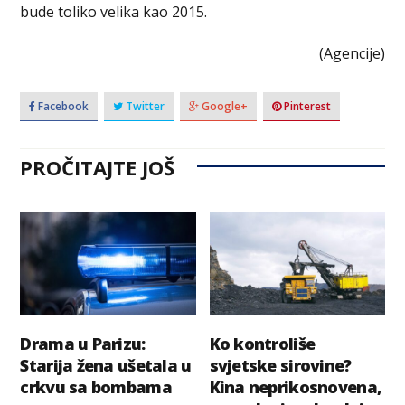
bude toliko velika kao 2015.
(Agencije)
Facebook
Twitter
Google+
Pinterest
PROČITAJTE JOŠ
Drama u Parizu:
Ko kontroliše
Starija žena ušetala u
svjetske sirovine?
crkvu sa bombama
Kina neprikosnovena,