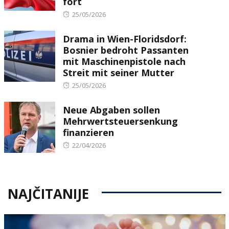
fort
Posted
25/05/2026
on
Drama in Wien-Floridsdorf:
Bosnier bedroht Passanten
mit Maschinenpistole nach
Streit mit seiner Mutter
Posted
25/05/2026
on
Neue Abgaben sollen
Mehrwertsteuersenkung
finanzieren
Posted
22/04/2026
on
NAJČITANIJE