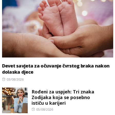
Devet savjeta za očuvanje čvrstog braka nakon
dolaska djece
Posted
03/08/2026
on
Rođeni za uspjeh: Tri znaka
Zodijaka koja se posebno
ističu u karijeri
Posted
05/08/2026