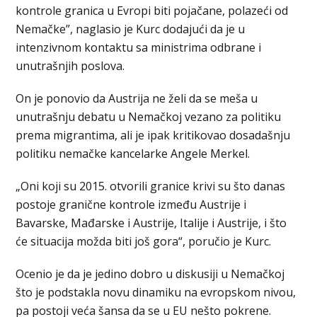
kontrole granica u Evropi biti pojačane, polazeći od
Nemačke”, naglasio je Kurc dodajući da je u
intenzivnom kontaktu sa ministrima odbrane i
unutrašnjih poslova.
On je ponovio da Austrija ne želi da se meša u
unutrašnju debatu u Nemačkoj vezano za politiku
prema migrantima, ali je ipak kritikovao dosadašnju
politiku nemačke kancelarke Angele Merkel.
„Oni koji su 2015. otvorili granice krivi su što danas
postoje granične kontrole između Austrije i
Bavarske, Mađarske i Austrije, Italije i Austrije, i što
će situacija možda biti još gora“, poručio je Kurc.
Ocenio je da je jedino dobro u diskusiji u Nemačkoj
što je podstakla novu dinamiku na evropskom nivou,
pa postoji veća šansa da se u EU nešto pokrene.