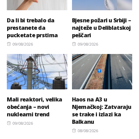
Da li bi trebalo da
Bjesne požari u Srbiji –
prestanete da
najteže u Deliblatskoj
pucketate prstima
peščari
Posted
Posted
09/08/2026
09/08/2026
on
on
Mali reaktori, velika
Haos na A3 u
obećanja – novi
Njemačkoj: Zatvaraju
nuklearni trend
se trake i izlazi ka
Balkanu
Posted
09/08/2026
on
Posted
08/08/2026
on