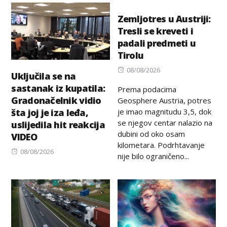
Zemljotres u Austriji:
Tresli se kreveti i
padali predmeti u
Tirolu
Posted
08/08/2026
Uključila se na
on
sastanak iz kupatila:
Prema podacima
Gradonačelnik vidio
Geosphere Austria, potres
je imao magnitudu 3,5, dok
šta joj je iza leđa,
se njegov centar nalazio na
uslijedila hit reakcija
dubini od oko osam
VIDEO
kilometara. Podrhtavanje
Posted
08/08/2026
nije bilo ograničeno...
on