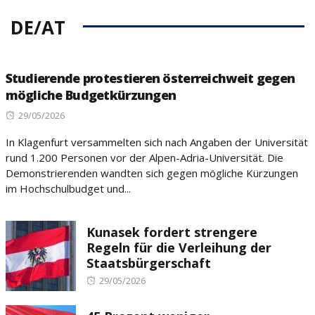
DE/AT
Studierende protestieren österreichweit gegen
mögliche Budgetkürzungen
Posted
29/05/2026
on
In Klagenfurt versammelten sich nach Angaben der Universität
rund 1.200 Personen vor der Alpen-Adria-Universität. Die
Demonstrierenden wandten sich gegen mögliche Kürzungen
im Hochschulbudget und...
Kunasek fordert strengere
Regeln für die Verleihung der
Staatsbürgerschaft
Posted
29/05/2026
on