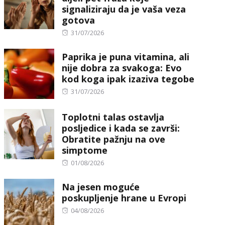
signaliziraju da je vaša veza
gotova
Posted
31/07/2026
on
Paprika je puna vitamina, ali
nije dobra za svakoga: Evo
kod koga ipak izaziva tegobe
Posted
31/07/2026
on
Toplotni talas ostavlja
posljedice i kada se završi:
Obratite pažnju na ove
simptome
Posted
01/08/2026
on
Na jesen moguće
poskupljenje hrane u Evropi
Posted
04/08/2026
on