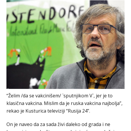
“Želim /da se vakcinišem/ `sputnjikom V`, jer je to
klasična vakcina. Mislim da je ruska vakcina najbolja”,
rekao je Kusturica televiziji “Rusija 24”.
On je naveo da za sada živi daleko od grada i ne