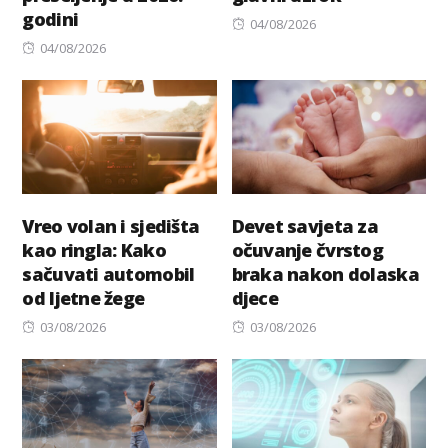
godini
Posted
04/08/2026
Posted
on
04/08/2026
on
Vreo volan i sjedišta
Devet savjeta za
kao ringla: Kako
očuvanje čvrstog
sačuvati automobil
braka nakon dolaska
od ljetne žege
djece
Posted
Posted
03/08/2026
03/08/2026
on
on