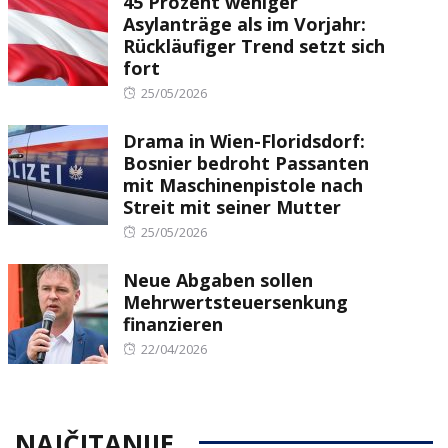
45 Prozent weniger
Asylanträge als im Vorjahr:
Rückläufiger Trend setzt sich
fort
Posted
25/05/2026
on
Drama in Wien-Floridsdorf:
Bosnier bedroht Passanten
mit Maschinenpistole nach
Streit mit seiner Mutter
Posted
25/05/2026
on
Neue Abgaben sollen
Mehrwertsteuersenkung
finanzieren
Posted
22/04/2026
on
NAJČITANIJE