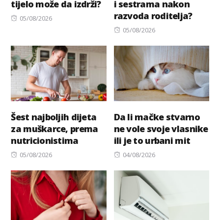
tijelo može da izdrži?
i sestrama nakon
razvoda roditelja?
Posted
05/08/2026
on
Posted
05/08/2026
on
Šest najboljih dijeta
Da li mačke stvarno
za muškarce, prema
ne vole svoje vlasnike
nutricionistima
ili je to urbani mit
Posted
Posted
05/08/2026
04/08/2026
on
on