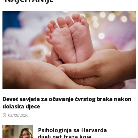
Devet savjeta za očuvanje čvrstog braka nakon
dolaska djece
Posted
03/08/2026
on
Psihologinja sa Harvarda
dijeli pet fraza koje