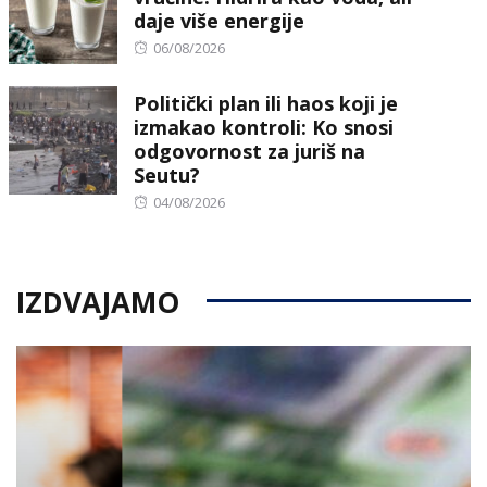
daje više energije
Posted
06/08/2026
on
Politički plan ili haos koji je
izmakao kontroli: Ko snosi
odgovornost za juriš na
Seutu?
Posted
04/08/2026
on
IZDVAJAMO