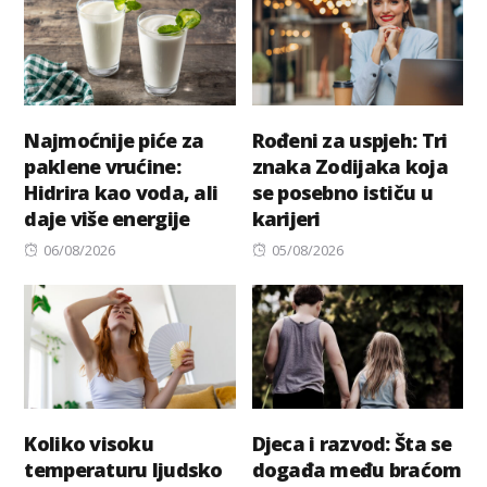
Najmoćnije piće za
Rođeni za uspjeh: Tri
paklene vrućine:
znaka Zodijaka koja
Hidrira kao voda, ali
se posebno ističu u
daje više energije
karijeri
Posted
Posted
06/08/2026
05/08/2026
on
on
Koliko visoku
Djeca i razvod: Šta se
temperaturu ljudsko
događa među braćom