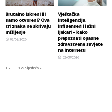
Brutalno iskreni ili
Vještačka
samo otvoreni? Ova
inteligencija,
tri znaka ne skrivaju
influenseri i lažni
mišljenje
ljekari – kako
prepoznati opasne
Posted
02/08/2026
zdravstvene savjete
on
na internetu
Posted
02/08/2026
on
1
2
3
…
179
Sljedeća »