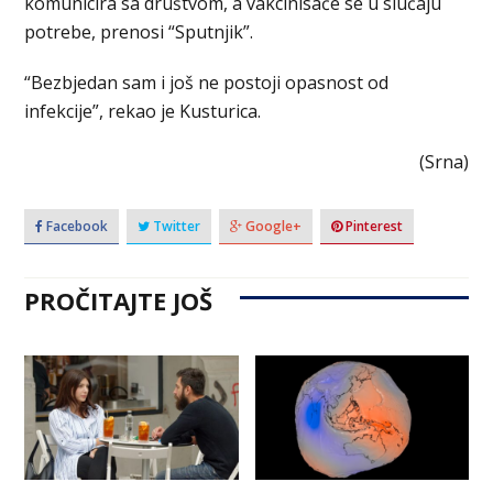
komunicira sa društvom, a vakcinisaće se u slučaju
potrebe, prenosi “Sputnjik”.
“Bezbjedan sam i još ne postoji opasnost od
infekcije”, rekao je Kusturica.
(Srna)
Facebook
Twitter
Google+
Pinterest
PROČITAJTE JOŠ