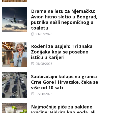
Drama na letu za Njemačku:
Avion hitno sletio u Beograd,
putnika našli nepomičnog u
toaletu
Posted
31/07/2026
on
Rođeni za uspjeh: Tri znaka
Zodijaka koja se posebno
ističu u karijeri
Posted
05/08/2026
on
Saobraćajni kolaps na granici
Crne Gore i Hrvatske, čeka se
više od 10 sati
Posted
02/08/2026
on
Najmoćnije piće za paklene
vrućine: Hidrira kao voda, ali