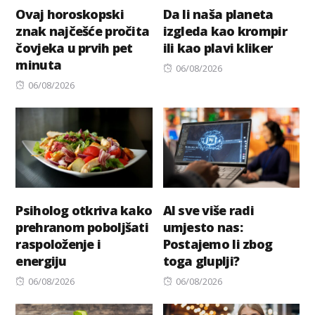
Ovaj horoskopski
Da li naša planeta
znak najčešće pročita
izgleda kao krompir
čovjeka u prvih pet
ili kao plavi kliker
minuta
Posted
06/08/2026
Posted
on
06/08/2026
on
Psiholog otkriva kako
AI sve više radi
prehranom poboljšati
umjesto nas:
raspoloženje i
Postajemo li zbog
energiju
toga gluplji?
Posted
Posted
06/08/2026
06/08/2026
on
on