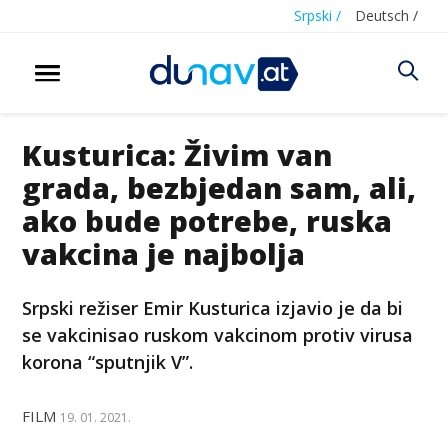
Srpski /
Deutsch /
Kusturica: Živim van
grada, bezbjedan sam, ali,
ako bude potrebe, ruska
vakcina je najbolja
Srpski režiser Emir Kusturica izjavio je da bi
se vakcinisao ruskom vakcinom protiv virusa
korona “sputnjik V”.
FILM
19. 01. 2021.