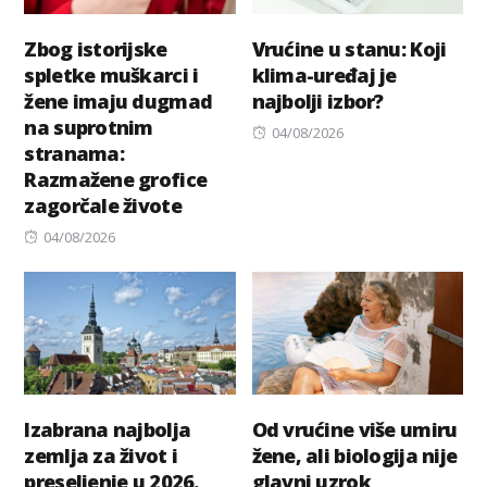
Zbog istorijske
Vrućine u stanu: Koji
spletke muškarci i
klima-uređaj je
žene imaju dugmad
najbolji izbor?
na suprotnim
Posted
04/08/2026
stranama:
on
Razmažene grofice
zagorčale živote
Posted
04/08/2026
on
Izabrana najbolja
Od vrućine više umiru
zemlja za život i
žene, ali biologija nije
preseljenje u 2026.
glavni uzrok