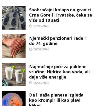
on
Saobraćajni kolaps na granici
Crne Gore i Hrvatske, čeka se
više od 10 sati
Posted
02/08/2026
on
Njemački penzioneri rade i
do 74. godine
Posted
06/08/2026
on
Najmoćnije piće za paklene
vrućine: Hidrira kao voda, ali
daje više energije
Posted
06/08/2026
on
Da li naša planeta izgleda
kao krompir ili kao plavi
kliker