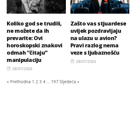
Koliko god se trudili,
Zašto vas stjuardese
ne možete da ih
uvijek pozdravljaju
prevarite: Ovi
na ulazu u avion?
horoskopski znakovi
Pravi razlog nema
odmah “čitaju”
veze s ljubaznošću
manipulaciju
Posted
28/07/2026
Posted
on
28/07/2026
on
« Prethodna
1
2
3
4
…
197
Sljedeća »