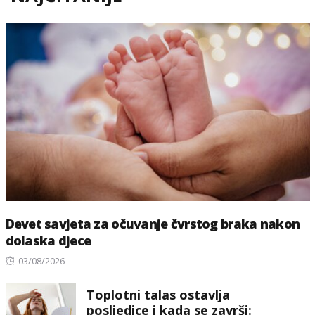
Devet savjeta za očuvanje čvrstog braka nakon
dolaska djece
Posted
03/08/2026
on
Toplotni talas ostavlja
posljedice i kada se završi: