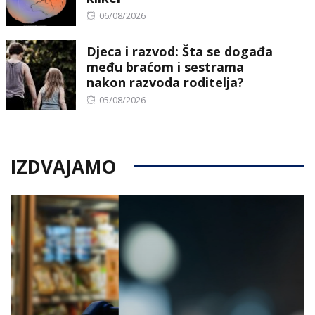
Posted
06/08/2026
on
Djeca i razvod: Šta se događa
među braćom i sestrama
nakon razvoda roditelja?
Posted
05/08/2026
on
IZDVAJAMO