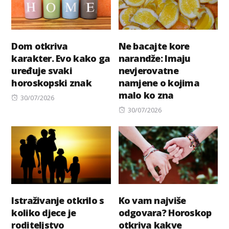
Dom otkriva
Ne bacajte kore
karakter. Evo kako ga
narandže: Imaju
uređuje svaki
nevjerovatne
horoskopski znak
namjene o kojima
malo ko zna
Posted
30/07/2026
on
Posted
30/07/2026
on
Istraživanje otkrilo s
Ko vam najviše
koliko djece je
odgovara? Horoskop
roditeljstvo
otkriva kakve