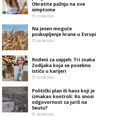
Obratite pažnju na ove
simptome
Posted
01/08/2026
on
Na jesen moguće
poskupljenje hrane u Evropi
Posted
04/08/2026
on
Rođeni za uspjeh: Tri znaka
Zodijaka koja se posebno
ističu u karijeri
Posted
05/08/2026
on
Politički plan ili haos koji je
izmakao kontroli: Ko snosi
odgovornost za juriš na
Seutu?
Posted
04/08/2026