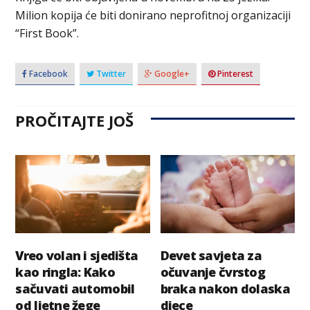
Milion kopija će biti donirano neprofitnoj organizaciji
“First Book”.
Facebook
Twitter
Google+
Pinterest
PROČITAJTE JOŠ
Vreo volan i sjedišta
Devet savjeta za
kao ringla: Kako
očuvanje čvrstog
sačuvati automobil
braka nakon dolaska
od ljetne žege
djece