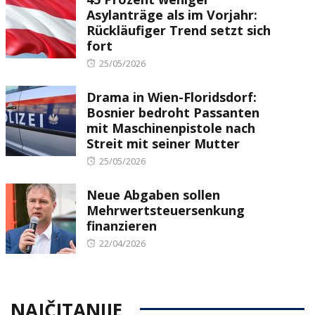
Asylanträge als im Vorjahr:
Rückläufiger Trend setzt sich
fort
Posted
25/05/2026
on
Drama in Wien-Floridsdorf:
Bosnier bedroht Passanten
mit Maschinenpistole nach
Streit mit seiner Mutter
Posted
25/05/2026
on
Neue Abgaben sollen
Mehrwertsteuersenkung
finanzieren
Posted
22/04/2026
on
NAJČITANIJE