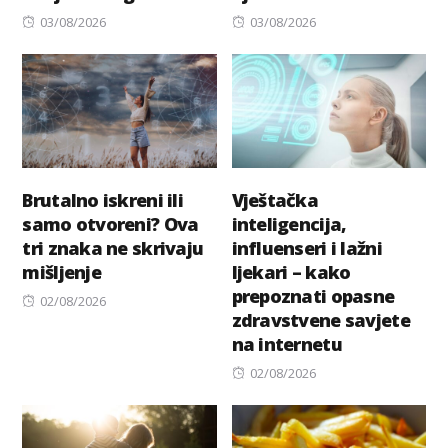
Posted
Posted
03/08/2026
03/08/2026
on
on
Brutalno iskreni ili
Vještačka
samo otvoreni? Ova
inteligencija,
tri znaka ne skrivaju
influenseri i lažni
mišljenje
ljekari – kako
prepoznati opasne
Posted
02/08/2026
zdravstvene savjete
on
na internetu
Posted
02/08/2026
on