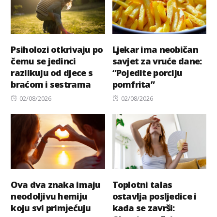
Psiholozi otkrivaju po
Ljekar ima neobičan
čemu se jedinci
savjet za vruće dane:
razlikuju od djece s
“Pojedite porciju
braćom i sestrama
pomfrita”
Posted
Posted
02/08/2026
02/08/2026
on
on
Ova dva znaka imaju
Toplotni talas
neodoljivu hemiju
ostavlja posljedice i
koju svi primјećuju
kada se završi: