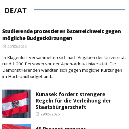
DE/AT
Studierende protestieren österreichweit gegen
mögliche Budgetkürzungen
Posted
29/05/2026
on
In Klagenfurt versammelten sich nach Angaben der Universität
rund 1.200 Personen vor der Alpen-Adria-Universität. Die
Demonstrierenden wandten sich gegen mögliche Kürzungen
im Hochschulbudget und...
Kunasek fordert strengere
Regeln für die Verleihung der
Staatsbürgerschaft
Posted
29/05/2026
on
45 Prozent weniger