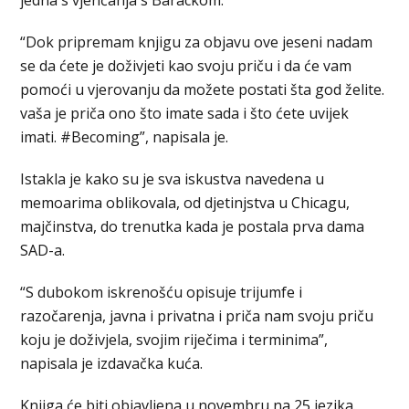
“Dok pripremam knjigu za objavu ove jeseni nadam
se da ćete je doživjeti kao svoju priču i da će vam
pomoći u vjerovanju da možete postati šta god želite.
vaša je priča ono što imate sada i što ćete uvijek
imati. #Becoming”, napisala je.
Istakla je kako su je sva iskustva navedena u
memoarima oblikovala, od djetinjstva u Chicagu,
majčinstva, do trenutka kada je postala prva dama
SAD-a.
“S dubokom iskrenošću opisuje trijumfe i
razočarenja, javna i privatna i priča nam svoju priču
koju je doživjela, svojim riječima i terminima”,
napisala je izdavačka kuća.
Knjiga će biti objavljena u novembru na 25 jezika.