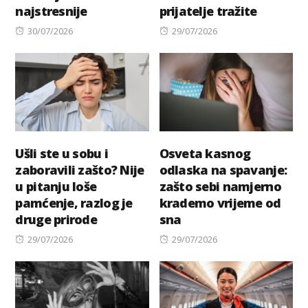
najstresnije
prijatelje tražite
Posted
Posted
30/07/2026
29/07/2026
on
on
Ušli ste u sobu i
Osveta kasnog
zaboravili zašto? Nije
odlaska na spavanje:
u pitanju loše
zašto sebi namjerno
pamćenje, razlog je
krademo vrijeme od
druge prirode
sna
Posted
Posted
29/07/2026
29/07/2026
on
on