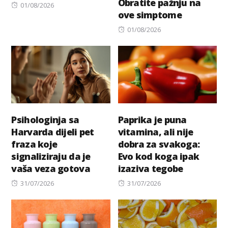
Obratite pažnju na
Posted
01/08/2026
ove simptome
on
Posted
01/08/2026
on
Psihologinja sa
Paprika je puna
Harvarda dijeli pet
vitamina, ali nije
fraza koje
dobra za svakoga:
signaliziraju da je
Evo kod koga ipak
vaša veza gotova
izaziva tegobe
Posted
Posted
31/07/2026
31/07/2026
on
on