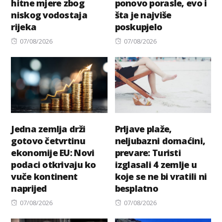
hitne mjere zbog
ponovo porasle, evo i
niskog vodostaja
šta je najviše
rijeka
poskupjelo
Posted
Posted
07/08/2026
07/08/2026
on
on
Jedna zemlja drži
Prljave plaže,
gotovo četvrtinu
neljubazni domaćini,
ekonomije EU: Novi
prevare: Turisti
podaci otkrivaju ko
izglasali 4 zemlje u
vuče kontinent
koje se ne bi vratili ni
naprijed
besplatno
Posted
Posted
07/08/2026
07/08/2026
on
on