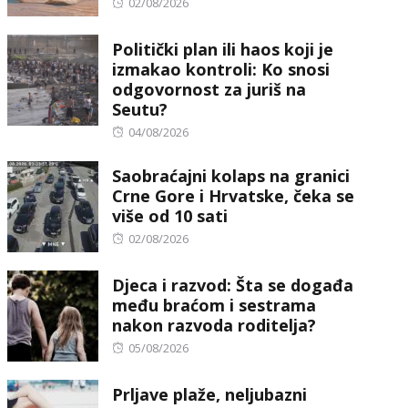
Posted
02/08/2026
on
Politički plan ili haos koji je
izmakao kontroli: Ko snosi
odgovornost za juriš na
Seutu?
Posted
04/08/2026
on
Saobraćajni kolaps na granici
Crne Gore i Hrvatske, čeka se
više od 10 sati
Posted
02/08/2026
on
Djeca i razvod: Šta se događa
među braćom i sestrama
nakon razvoda roditelja?
Posted
05/08/2026
on
Prljave plaže, neljubazni