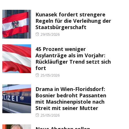
Kunasek fordert strengere
Regeln für die Verleihung der
Staatsbürgerschaft
Posted
29/05/2026
on
45 Prozent weniger
Asylanträge als im Vorjahr:
Rückläufiger Trend setzt sich
fort
Posted
25/05/2026
on
Drama in Wien-Floridsdorf:
Bosnier bedroht Passanten
mit Maschinenpistole nach
Streit mit seiner Mutter
Posted
25/05/2026
on
Neue Abgaben sollen