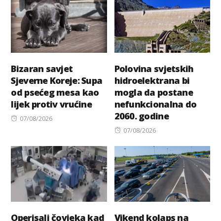
Bizaran savjet
Polovina svjetskih
Sjeverne Koreje: Supa
hidroelektrana bi
od psećeg mesa kao
mogla da postane
lijek protiv vrućine
nefunkcionalna do
2060. godine
Posted
07/08/2026
on
Posted
07/08/2026
on
Operisali čovjeka kad
Vikend kolaps na