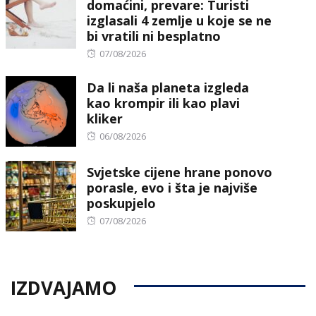
domaćini, prevare: Turisti
izglasali 4 zemlje u koje se ne
bi vratili ni besplatno
Posted
07/08/2026
on
Da li naša planeta izgleda
kao krompir ili kao plavi
kliker
Posted
06/08/2026
on
Svjetske cijene hrane ponovo
porasle, evo i šta je najviše
poskupjelo
Posted
07/08/2026
on
IZDVAJAMO