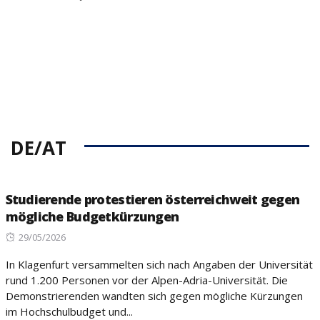
DE/AT
Studierende protestieren österreichweit gegen
mögliche Budgetkürzungen
Posted
29/05/2026
on
In Klagenfurt versammelten sich nach Angaben der Universität
rund 1.200 Personen vor der Alpen-Adria-Universität. Die
Demonstrierenden wandten sich gegen mögliche Kürzungen
im Hochschulbudget und...