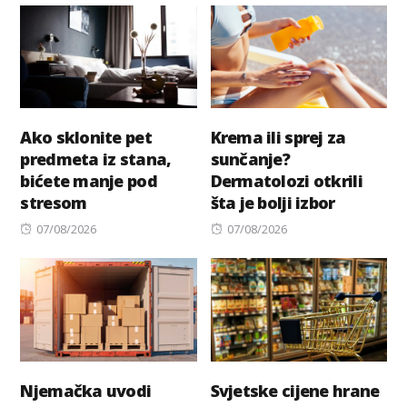
Ako sklonite pet
Krema ili sprej za
predmeta iz stana,
sunčanje?
bićete manje pod
Dermatolozi otkrili
stresom
šta je bolji izbor
Posted
Posted
07/08/2026
07/08/2026
on
on
Njemačka uvodi
Svjetske cijene hrane