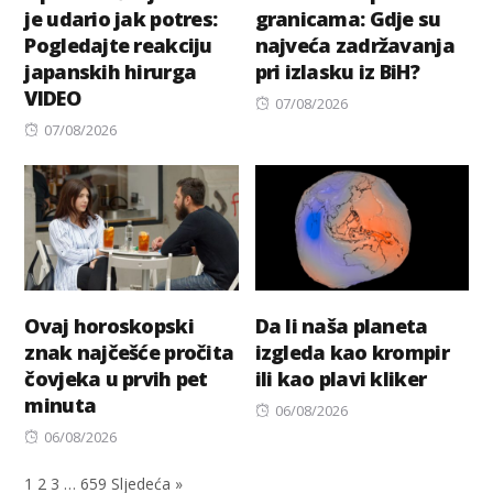
je udario jak potres:
granicama: Gdje su
Pogledajte reakciju
najveća zadržavanja
japanskih hirurga
pri izlasku iz BiH?
VIDEO
Posted
07/08/2026
Posted
on
07/08/2026
on
Ovaj horoskopski
Da li naša planeta
znak najčešće pročita
izgleda kao krompir
čovjeka u prvih pet
ili kao plavi kliker
minuta
Posted
06/08/2026
Posted
on
06/08/2026
on
1
2
3
…
659
Sljedeća »