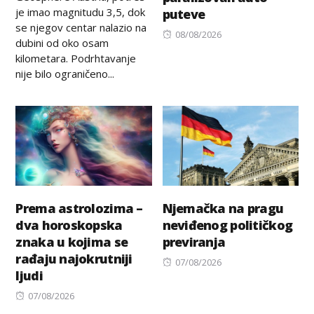
je imao magnitudu 3,5, dok
puteve
se njegov centar nalazio na
Posted
08/08/2026
dubini od oko osam
on
kilometara. Podrhtavanje
nije bilo ograničeno...
Prema astrolozima –
Njemačka na pragu
dva horoskopska
neviđenog političkog
znaka u kojima se
previranja
rađaju najokrutniji
Posted
07/08/2026
ljudi
on
Posted
07/08/2026
on