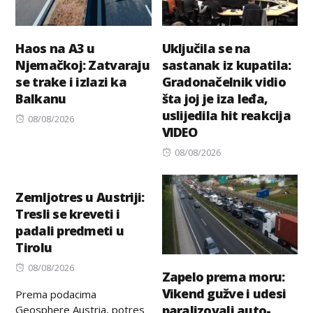
Haos na A3 u
Uključila se na
Njemačkoj: Zatvaraju
sastanak iz kupatila:
se trake i izlazi ka
Gradonačelnik vidio
Balkanu
šta joj je iza leđa,
uslijedila hit reakcija
Posted
08/08/2026
VIDEO
on
Posted
08/08/2026
on
Zemljotres u Austriji:
Tresli se kreveti i
padali predmeti u
Tirolu
Posted
08/08/2026
Zapelo prema moru:
on
Vikend gužve i udesi
Prema podacima
paralizovali auto-
Geosphere Austria, potres