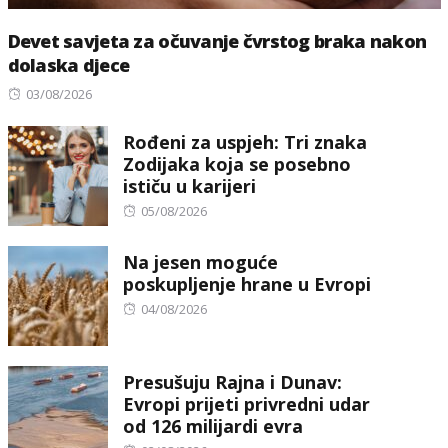
Devet savjeta za očuvanje čvrstog braka nakon
dolaska djece
Posted
03/08/2026
on
Rođeni za uspjeh: Tri znaka
Zodijaka koja se posebno
ističu u karijeri
Posted
05/08/2026
on
Na jesen moguće
poskupljenje hrane u Evropi
Posted
04/08/2026
on
Presušuju Rajna i Dunav:
Evropi prijeti privredni udar
od 126 milijardi evra