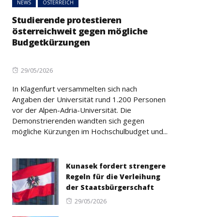
NEWS
ÖSTERREICH
Studierende protestieren
österreichweit gegen mögliche
Budgetkürzungen
Posted
29/05/2026
on
In Klagenfurt versammelten sich nach
Angaben der Universität rund 1.200 Personen
vor der Alpen-Adria-Universität. Die
Demonstrierenden wandten sich gegen
mögliche Kürzungen im Hochschulbudget und...
Kunasek fordert strengere
Regeln für die Verleihung
der Staatsbürgerschaft
Posted
29/05/2026
on