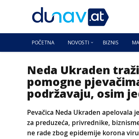
POČETNA
NOVOSTI
BIZNIS
MA
Neda Ukraden traži
pomogne pjevačima
podržavaju, osim j
Pevačica Neda Ukraden apelovala j
za preduzeća, privrednike, biznism
ne rade zbog epidemije korona vir