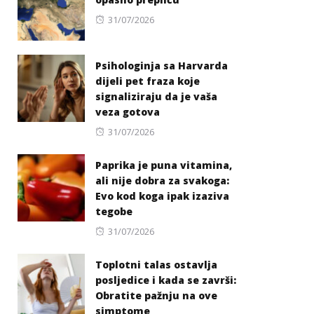
Posted
31/07/2026
on
Psihologinja sa Harvarda
dijeli pet fraza koje
signaliziraju da je vaša
veza gotova
Posted
31/07/2026
on
Paprika je puna vitamina,
ali nije dobra za svakoga:
Evo kod koga ipak izaziva
tegobe
Posted
31/07/2026
on
Toplotni talas ostavlja
posljedice i kada se završi:
Obratite pažnju na ove
simptome