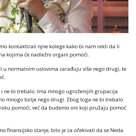
mo kontaktirali njne kolege kako bi nam rekli da li
ma kojima će nadležni organi pomoći.
i u normalnim uslovima zarađuju više nego drugi, te
oć.
no i ne bi trebalo. Ima mnogo ugroženijih grupacija
o mnogo bolje nego drugi. Zbog toga ne bi trebalo
pisku pomoći, već da budemo oni koji pružaju pomoć
no finansijsko stanje, bilo je za očekivati da se Neda