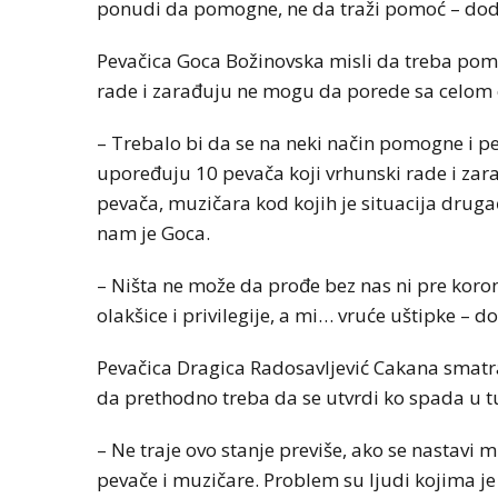
ponudi da pomogne, ne da traži pomoć – dod
Pevačica Goca Božinovska misli da treba pomo
rade i zarađuju ne mogu da porede sa celom
– Trebalo bi da se na neki način pomogne i pe
upoređuju 10 pevača koji vrhunski rade i zara
pevača, muzičara kod kojih je situacija drugač
nam je Goca.
– Ništa ne može da prođe bez nas ni pre koron
olakšice i privilegije, a mi… vruće uštipke – d
Pevačica Dragica Radosavljević Cakana smatr
da prethodno treba da se utvrdi ko spada u t
– Ne traje ovo stanje previše, ako se nastavi 
pevače i muzičare. Problem su ljudi kojima je 