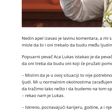
Nedin apel izavao je lavinu komentara, a mi s
misle da bi i oni trebalo da budu među ljudi
Popuarni pevač Aca Lukas istakao je da pevač
da oni treba da budu oni koji će pružati pom
– Mislim da je u ovoj situaciji to nije potreb
ljudi. Mi u normalnim okolnostima zarađujem
da tražimo tako nešto i da budemo na tom s
– rekao nam je Lukas.
– Iskreno, poznavajući karijeru, godine, a i nje