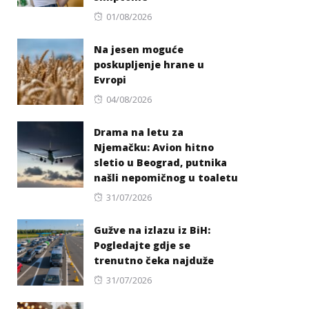
Posted
01/08/2026
on
Na jesen moguće
poskupljenje hrane u
Evropi
Posted
04/08/2026
on
Drama na letu za
Njemačku: Avion hitno
sletio u Beograd, putnika
našli nepomičnog u toaletu
Posted
31/07/2026
on
Gužve na izlazu iz BiH:
Pogledajte gdje se
trenutno čeka najduže
Posted
31/07/2026
on