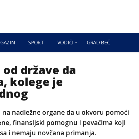
GAZIN
SPORT
VODIČI
GRAD BEČ
 od države da
, kolege je
ednog
e na nadležne organe da u okvoru pomoći
ene, finansijski pomognu i pevačima koji
usa i nemaju novčana primanja.