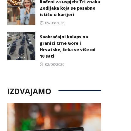
Rođeni za uspjeh: Tri znaka
Zodijaka koja se posebno
ističu u karijeri
Posted
05/08/2026
on
Saobraćajni kolaps na
granici Crne Gore i
Hrvatske, čeka se više od
10 sati
Posted
02/08/2026
on
IZDVAJAMO