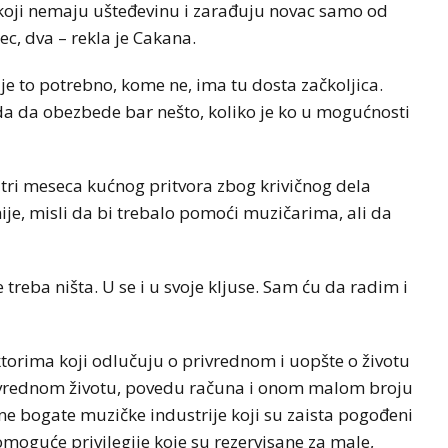
 koji nemaju ušteđevinu i zarađuju novac samo od
c, dva – rekla je Cakana.
e to potrebno, kome ne, ima tu dosta začkoljica.
a da obezbede bar nešto, koliko je ko u mogućnosti
 tri meseca kućnog pritvora zbog krivičnog dela
e, misli da bi trebalo pomoći muzičarima, ali da
reba ništa. U se i u svoje kljuse. Sam ću da radim i
ktorima koji odlučuju o privrednom i uopšte o životu
rivrednom životu, povedu računa i onom malom broju
dne bogate muzičke industrije koji su zaista pogođeni
omoguće privilegije koje su rezervisane za male,