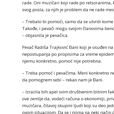
rade. Oni muzičari koji rade po retsoranima,
svog posla, za njih je problem da ne rade mese
– Trebalo bi pomoći, samo da se utvrdi kome j
Takođe, i pevači mogu svojim članovima bend
– objasnila je pevačica.
Pevač Radiša Trajković Đani koji je osuđen na
nepostupanja po propisima za vreme epidemij
njemu konkretno, pomoć nije potrebna.
– Treba pomoć i pevačima. Meni konkretno ne t
da pomognem sebi – rekao nam je Đani.
– Izrazila bih apel svim društvenim bitnim fa
ove zemlje da, vodeći računa o ekonomiji, p
muzičara, čitavoj skupini ljudi koji su deo je
ovom situacijom. Da se i njima na neki način 