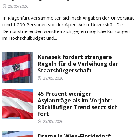
Posted
29/05/2026
on
In Klagenfurt versammelten sich nach Angaben der Universität
rund 1.200 Personen vor der Alpen-Adria-Universität. Die
Demonstrierenden wandten sich gegen mögliche Kürzungen
im Hochschulbudget und...
Kunasek fordert strengere
Regeln für die Verleihung der
Staatsbürgerschaft
Posted
29/05/2026
on
45 Prozent weniger
Asylanträge als im Vorjahr:
Rückläufiger Trend setzt sich
fort
Posted
25/05/2026
on
Drama in Wien-Floridsdorf: