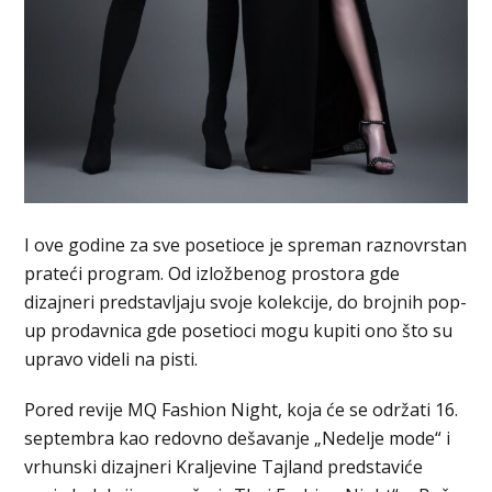
I ove godine za sve posetioce je spreman raznovrstan
prateći program. Od izložbenog prostora gde
dizajneri predstavljaju svoje kolekcije, do brojnih pop-
up prodavnica gde posetioci mogu kupiti ono što su
upravo videli na pisti.
Pored revije MQ Fashion Night, koja će se održati 16.
septembra kao redovno dešavanje „Nedelje mode“ i
vrhunski dizajneri Kraljevine Tajland predstaviće