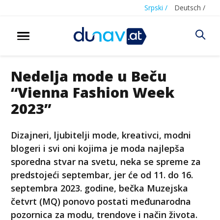
Srpski /
Deutsch /
Nedelja mode u Beču
“Vienna Fashion Week
2023”
Dizajneri, ljubitelji mode, kreativci, modni
blogeri i svi oni kojima je moda najlepša
sporedna stvar na svetu, neka se spreme za
predstojeći septembar, jer će od 11. do 16.
septembra 2023. godine, bečka Muzejska
četvrt (MQ) ponovo postati međunarodna
pozornica za modu, trendove i način života.