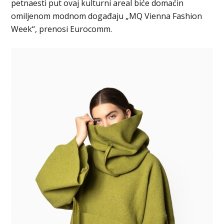
petnaesti put ovaj kulturni areal biće domaćin
omiljenom modnom događaju „MQ Vienna Fashion
Week“, prenosi Eurocomm.