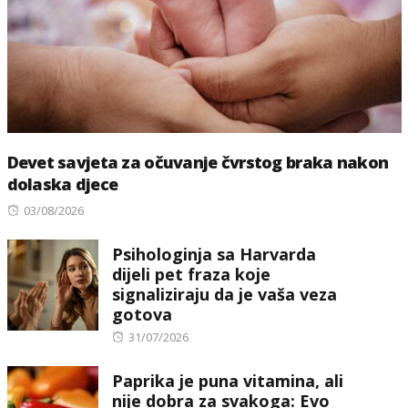
Devet savjeta za očuvanje čvrstog braka nakon
dolaska djece
Posted
03/08/2026
on
Psihologinja sa Harvarda
dijeli pet fraza koje
signaliziraju da je vaša veza
gotova
Posted
31/07/2026
on
Paprika je puna vitamina, ali
nije dobra za svakoga: Evo