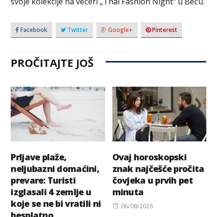
svoje kolekcije na večeri „Thai Fashion Night“ u Beču.
Facebook
Twitter
Google+
Pinterest
PROČITAJTE JOŠ
Prljave plaže,
Ovaj horoskopski
neljubazni domaćini,
znak najčešće pročita
prevare: Turisti
čovjeka u prvih pet
izglasali 4 zemlje u
minuta
koje se ne bi vratili ni
Posted
06/08/2026
besplatno