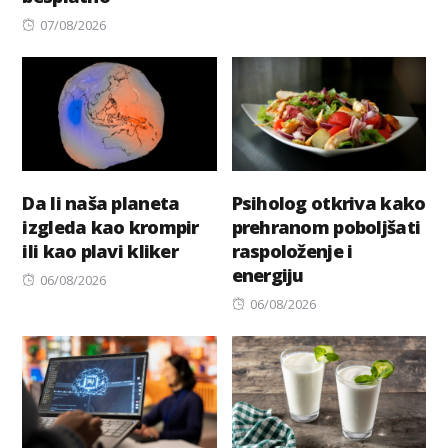
on
Posted
07/08/2026
on
Da li naša planeta
Psiholog otkriva kako
izgleda kao krompir
prehranom poboljšati
ili kao plavi kliker
raspoloženje i
energiju
Posted
06/08/2026
on
Posted
06/08/2026
on