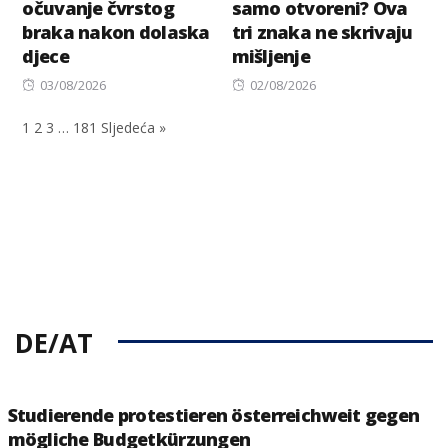
očuvanje čvrstog
samo otvoreni? Ova
braka nakon dolaska
tri znaka ne skrivaju
djece
mišljenje
Posted
Posted
03/08/2026
02/08/2026
on
on
1
2
3
…
181
Sljedeća »
DE/AT
Studierende protestieren österreichweit gegen
mögliche Budgetkürzungen