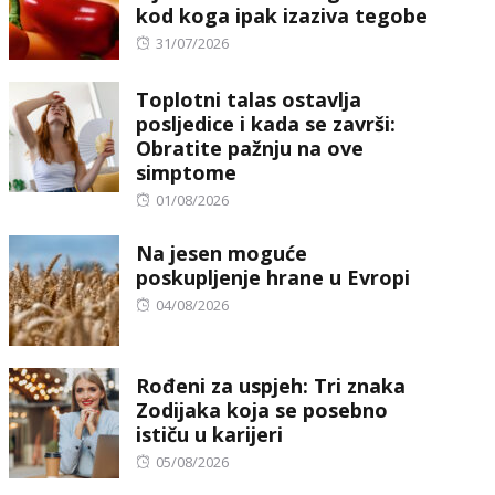
kod koga ipak izaziva tegobe
Posted
31/07/2026
on
Toplotni talas ostavlja
posljedice i kada se završi:
Obratite pažnju na ove
simptome
Posted
01/08/2026
on
Na jesen moguće
poskupljenje hrane u Evropi
Posted
04/08/2026
on
Rođeni za uspjeh: Tri znaka
Zodijaka koja se posebno
ističu u karijeri
Posted
05/08/2026
on