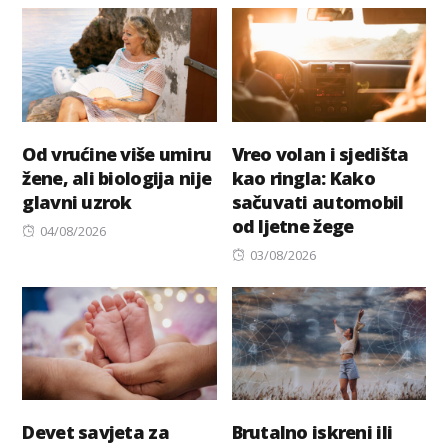
Od vrućine više umiru
Vreo volan i sjedišta
žene, ali biologija nije
kao ringla: Kako
glavni uzrok
sačuvati automobil
od ljetne žege
Posted
04/08/2026
on
Posted
03/08/2026
on
Devet savjeta za
Brutalno iskreni ili