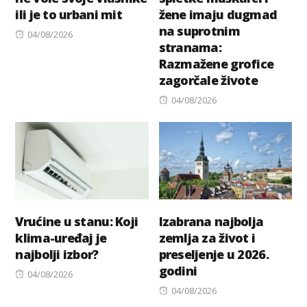
ili je to urbani mit
žene imaju dugmad
na suprotnim
Posted
04/08/2026
stranama:
on
Razmažene grofice
zagorčale živote
Posted
04/08/2026
on
Vrućine u stanu: Koji
Izabrana najbolja
klima-uređaj je
zemlja za život i
najbolji izbor?
preseljenje u 2026.
godini
Posted
04/08/2026
on
Posted
04/08/2026
on