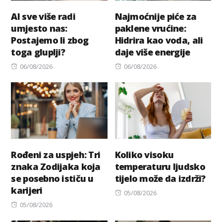
AI sve više radi
Najmoćnije piće za
umjesto nas:
paklene vrućine:
Postajemo li zbog
Hidrira kao voda, ali
toga gluplji?
daje više energije
Posted
Posted
06/08/2026
06/08/2026
on
on
Rođeni za uspjeh: Tri
Koliko visoku
znaka Zodijaka koja
temperaturu ljudsko
se posebno ističu u
tijelo može da izdrži?
karijeri
Posted
05/08/2026
Posted
on
05/08/2026
on