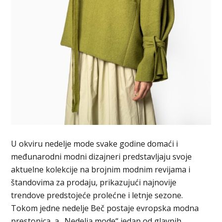
U okviru nedelje mode svake godine domaći i
međunarodni modni dizajneri predstavljaju svoje
aktuelne kolekcije na brojnim modnim revijama i
štandovima za prodaju, prikazujući najnovije
trendove predstojeće prolećne i letnje sezone.
Tokom jedne nedelje Beč postaje evropska modna
prestonica, a „Nedelja mode“ jedan od glavnih