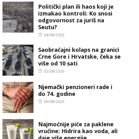
Politički plan ili haos koji je
izmakao kontroli: Ko snosi
odgovornost za juriš na
Seutu?
Posted
04/08/2026
on
Saobraćajni kolaps na granici
Crne Gore i Hrvatske, čeka se
više od 10 sati
Posted
02/08/2026
on
Njemački penzioneri rade i
do 74. godine
Posted
06/08/2026
on
Najmoćnije piće za paklene
vrućine: Hidrira kao voda, ali
daje više energije