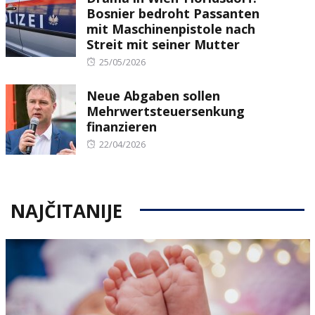
Bosnier bedroht Passanten
mit Maschinenpistole nach
Streit mit seiner Mutter
Posted
25/05/2026
on
Neue Abgaben sollen
Mehrwertsteuersenkung
finanzieren
Posted
22/04/2026
on
NAJČITANIJE