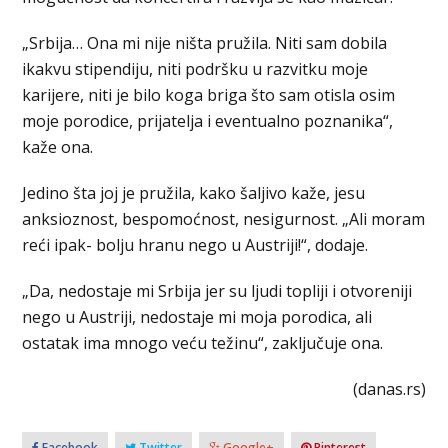
„Srbija… Ona mi nije ništa pružila. Niti sam dobila
ikakvu stipendiju, niti podršku u razvitku moje
karijere, niti je bilo koga briga što sam otisla osim
moje porodice, prijatelja i eventualno poznanika“,
kaže ona.
Jedino šta joj je pružila, kako šaljivo kaže, jesu
anksioznost, bespomoćnost, nesigurnost. „Ali moram
reći ipak- bolju hranu nego u Austriji!“, dodaje.
„Da, nedostaje mi Srbija jer su ljudi topliji i otvoreniji
nego u Austriji, nedostaje mi moja porodica, ali
ostatak ima mnogo veću težinu“, zaključuje ona.
(danas.rs)
Facebook
Twitter
Google+
Pinterest