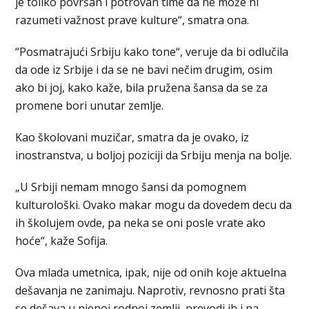
je toliko površan i potrovan time da ne može ni
razumeti važnost prave kulture“, smatra ona.
“Posmatrajući Srbiju kako tone“, veruje da bi odlučila
da ode iz Srbije i da se ne bavi nečim drugim, osim
ako bi joj, kako kaže, bila pružena šansa da se za
promene bori unutar zemlje.
Kao školovani muzičar, smatra da je ovako, iz
inostranstva, u boljoj poziciji da Srbiju menja na bolje.
„U Srbiji nemam mnogo šansi da pomognem
kulturološki. Ovako makar mogu da dovedem decu da
ih školujem ovde, pa neka se oni posle vrate ako
hoće“, kaže Sofija.
Ova mlada umetnica, ipak, nije od onih koje aktuelna
dešavanja ne zanimaju. Naprotiv, revnosno prati šta
se dešava u njenoj rodnoj zemlji, prevodi ih i na