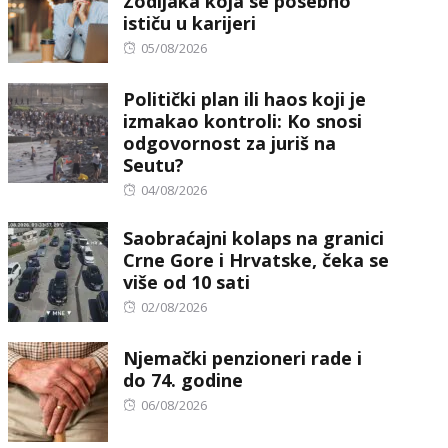
Zodijaka koja se posebno
ističu u karijeri
Posted
05/08/2026
on
Politički plan ili haos koji je
izmakao kontroli: Ko snosi
odgovornost za juriš na
Seutu?
Posted
04/08/2026
on
Saobraćajni kolaps na granici
Crne Gore i Hrvatske, čeka se
više od 10 sati
Posted
02/08/2026
on
Njemački penzioneri rade i
do 74. godine
Posted
06/08/2026
on