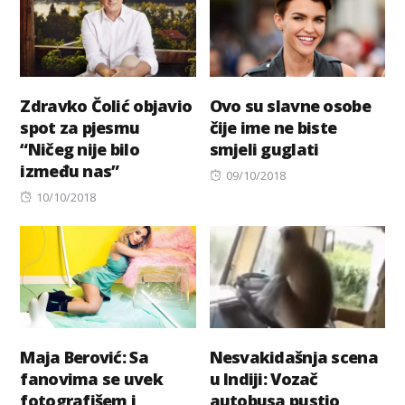
Zdravko Čolić objavio
Ovo su slavne osobe
spot za pjesmu
čije ime ne biste
“Ničeg nije bilo
smjeli guglati
između nas”
Posted
09/10/2018
Posted
on
10/10/2018
on
Maja Berović: Sa
Nesvakidašnja scena
fanovima se uvek
u Indiji: Vozač
fotografišem i
autobusa pustio