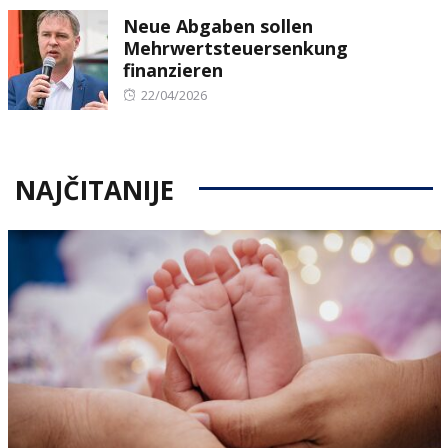
on
Neue Abgaben sollen
Mehrwertsteuersenkung
finanzieren
Posted
22/04/2026
on
NAJČITANIJE