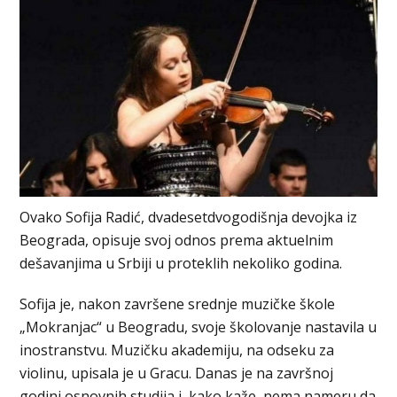
Ovako Sofija Radić, dvadesetdvogodišnja devojka iz
Beograda, opisuje svoj odnos prema aktuelnim
dešavanjima u Srbiji u proteklih nekoliko godina.
Sofija je, nakon završene srednje muzičke škole
„Mokranjac“ u Beogradu, svoje školovanje nastavila u
inostranstvu. Muzičku akademiju, na odseku za
violinu, upisala je u Gracu. Danas je na završnoj
godini osnovnih studija i, kako kaže, nema nameru da