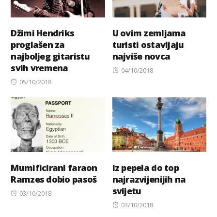
Džimi Hendriks
U ovim zemljama
proglašen za
turisti ostavljaju
najboljeg gitaristu
najviše novca
svih vremena
Posted
04/10/2018
Posted
on
05/10/2018
on
Mumificirani faraon
Iz pepela do top
Ramzes dobio pasoš
najrazvijenijih na
svijetu
Posted
03/10/2018
on
Posted
03/10/2018
on