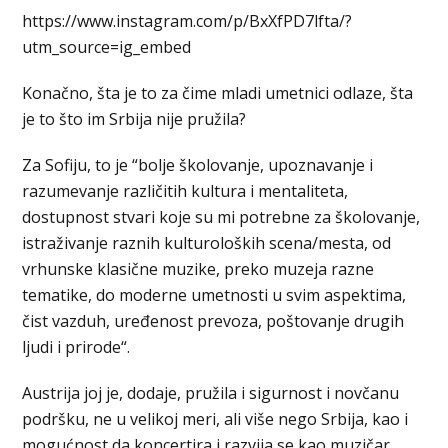
https://www.instagram.com/p/BxXfPD7lfta/?
utm_source=ig_embed
Konačno, šta je to za čime mladi umetnici odlaze, šta
je to što im Srbija nije pružila?
Za Sofiju, to je “bolje školovanje, upoznavanje i
razumevanje različitih kultura i mentaliteta,
dostupnost stvari koje su mi potrebne za školovanje,
istraživanje raznih kulturoloških scena/mesta, od
vrhunske klasične muzike, preko muzeja razne
tematike, do moderne umetnosti u svim aspektima,
čist vazduh, uređenost prevoza, poštovanje drugih
ljudi i prirode“.
Austrija joj je, dodaje, pružila i sigurnost i novčanu
podršku, ne u velikoj meri, ali više nego Srbija, kao i
mogućnost da koncertira i razvija se kao muzičar.