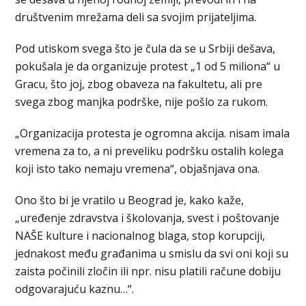
društvenim mrežama deli sa svojim prijateljima.
Pod utiskom svega što je čula da se u Srbiji dešava,
pokušala je da organizuje protest „1 od 5 miliona“ u
Gracu, što joj, zbog obaveza na fakultetu, ali pre
svega zbog manjka podrške, nije pošlo za rukom.
„Organizacija protesta je ogromna akcija. nisam imala
vremena za to, a ni preveliku podršku ostalih kolega
koji isto tako nemaju vremena“, objašnjava ona.
Ono što bi je vratilo u Beograd je, kako kaže,
„uređenje zdravstva i školovanja, svest i poštovanje
NAŠE kulture i nacionalnog blaga, stop korupciji,
jednakost među građanima u smislu da svi oni koji su
zaista počinili zločin ili npr. nisu platili račune dobiju
odgovarajuću kaznu…“.