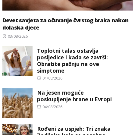
Devet savjeta za očuvanje čvrstog braka nakon
dolaska djece
Posted
03/08/2026
on
Toplotni talas ostavlja
posljedice i kada se završi:
Obratite pažnju na ove
simptome
Posted
01/08/2026
on
Na jesen moguće
poskupljenje hrane u Evropi
Posted
04/08/2026
on
Rođeni za uspjeh: Tri znaka