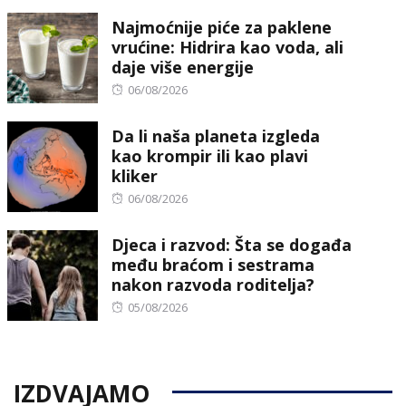
Najmoćnije piće za paklene
vrućine: Hidrira kao voda, ali
daje više energije
Posted
06/08/2026
on
Da li naša planeta izgleda
kao krompir ili kao plavi
kliker
Posted
06/08/2026
on
Djeca i razvod: Šta se događa
među braćom i sestrama
nakon razvoda roditelja?
Posted
05/08/2026
on
IZDVAJAMO