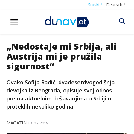
Srpski /
Deutsch /
„Nedostaje mi Srbija, ali
Austrija mi je pružila
sigurnost“
Ovako Sofija Radić, dvadesetdvogodišnja
devojka iz Beograda, opisuje svoj odnos
prema aktuelnim dešavanjima u Srbiji u
proteklih nekoliko godina.
MAGAZIN
13. 05. 2019.