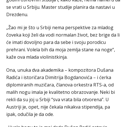
se vrati u Srbiju. Master studije planira da nastavi u
Drezdenu.
„Žao mi je što u Srbiji nema perspektive za mladog
čoveka koji želi da vodi normalan život, bez brige da li
će imati dovoljno para da sebe i svoju porodicu
prehrani. Volela bih da moja zemlja stane na noge“,
kaže ova mlada violinistkinja.
Ona, unuka dva akademika – kompozitora Dušana
Radića i istoričara Dimitrija Bogdanovića – i ćerka
diplomiranih muzičara, članova orkestra RTS-a, od
malih nogu imala je kvalitetno obrazovanje. Neki bi
rekli da su joj u Srbiji “sva vrata bila otvorena”. U
Austriji je, opet, nije čekala nikakva stipendija, pa
ipak, odučila je da ode.