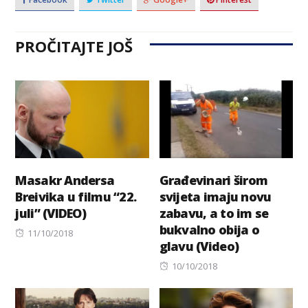
PROČITAJTE JOŠ
Masakr Andersa
Građevinari širom
Breivika u filmu “22.
svijeta imaju novu
juli” (VIDEO)
zabavu, a to im se
bukvalno obija o
Posted
11/10/2018
glavu (Video)
on
Posted
10/10/2018
on