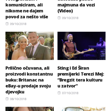
komuniciram, ali
majmuna da vozi
nikome ne dajem
(Video)
povod za nešto više
Posted
09/10/2018
Posted
on
09/10/2018
on
Prilično očuvana, ali
Sting i Ed Širan
proizvodi konstantnu
premijerki Terezi Mej:
buku: Britanac na
“Bregzit tera kulturu
eBay-u prodaje svoju
u zatvor”
djevojku
Posted
07/10/2018
Posted
on
08/10/2018
on