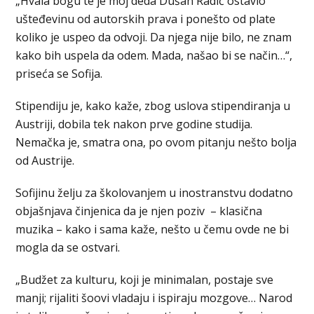
„Hvala bogu te je moj deda Dušan Radić ostavio
ušteđevinu od autorskih prava i ponešto od plate
koliko je uspeo da odvoji. Da njega nije bilo, ne znam
kako bih uspela da odem. Mada, našao bi se način…“,
priseća se Sofija.
Stipendiju je, kako kaže, zbog uslova stipendiranja u
Austriji, dobila tek nakon prve godine studija.
Nemačka je, smatra ona, po ovom pitanju nešto bolja
od Austrije.
Sofijinu želju za školovanjem u inostranstvu dodatno
objašnjava činjenica da je njen poziv – klasična
muzika – kako i sama kaže, nešto u čemu ovde ne bi
mogla da se ostvari.
„Budžet za kulturu, koji je minimalan, postaje sve
manji; rijaliti šoovi vladaju i ispiraju mozgove… Narod