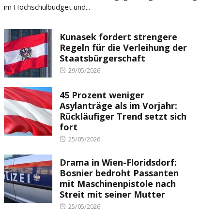
im Hochschulbudget und...
Kunasek fordert strengere
Regeln für die Verleihung der
Staatsbürgerschaft
Posted
29/05/2026
on
45 Prozent weniger
Asylanträge als im Vorjahr:
Rückläufiger Trend setzt sich
fort
Posted
25/05/2026
on
Drama in Wien-Floridsdorf:
Bosnier bedroht Passanten
mit Maschinenpistole nach
Streit mit seiner Mutter
Posted
25/05/2026