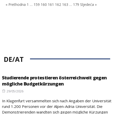
« Prethodna
1
…
159
160
161
162
163
…
179
Sljedeća »
DE/AT
Studierende protestieren österreichweit gegen
mögliche Budgetkürzungen
Posted
29/05/2026
on
In Klagenfurt versammelten sich nach Angaben der Universität
rund 1.200 Personen vor der Alpen-Adria-Universität. Die
Demonstrierenden wandten sich gegen mögliche Kürzungen