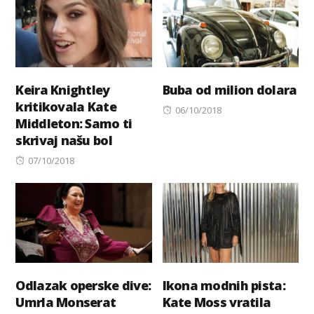
Keira Knightley
Buba od milion dolara
kritikovala Kate
Posted
06/10/2018
Middleton: Samo ti
on
skrivaj našu bol
Posted
07/10/2018
on
Odlazak operske dive:
Ikona modnih pista:
Umrla Monserat
Kate Moss vratila